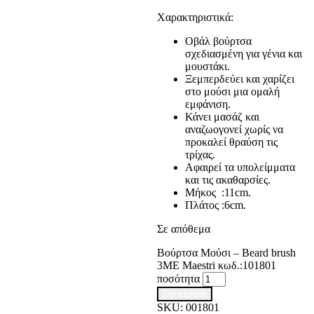
Χαρακτηριστικά:
Οβάλ βούρτσα
σχεδιασμένη για γένια και
μουστάκι.
Ξεμπερδεύει και χαρίζει
στο μούσι μια ομαλή
εμφάνιση.
Κάνει μασάζ και
αναζωογονεί χωρίς να
προκαλεί θραύση τις
τρίχας.
Αφαιρεί τα υπολείμματα
και τις ακαθαρσίες.
Μήκος :11cm.
Πλάτος :6cm.
Σε απόθεμα
Βούρτσα Μούσι – Beard brush
3ME Maestri κωδ.:101801
ποσότητα
Στο καλάθι
SKU:
001801