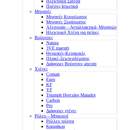
Ηλεκτρικά Σίδερα
Πρέσες-Ισιωτικά
Μηχανές
Μηχανές Κουρέματος
Μηχανές Ξυρίσματος
Αξεσουάρ – Ανταλλακτικά- Μηχανών
Ηλεκτρική Χτένα για ψείρες
Βούρτσες
Natura
3VE maestri
Θερμικές-Κεραμικές
Πλακέ-Ξεμπερδέματος
Διάφορες Βούρτσες ancom
Χτένες
Comair
Euro
KF
YF
Triumph Hercules Matador
Carbon
Pro
Διάφορες χτένες
Ρόλευ – Μπικουτί
Ρόλλευ τρίχινα
Καρφάκια