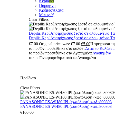
Κεριά
hot
Παραφίνη
Κρέμες/Άλατα
Μακιγιάζ
Clear Filters
Depilia Κερί Αποτρίχωσης ζεστό σε αλουμινένιο Τ
Depilia Κερί Αποτρίχωσης ζεστό σε αλουμινένιο Τ
€
7.00
Original price was: €7.00.
€
5.00
Η τρέχουσα τιμ
το προϊόν προστέθηκε στο καλάθι
Δείτε το Καλάθι
Τ
το προϊόν προστέθηκε στα Αγαπημένα
Αγαπημένα
το προϊόν αφαιρέθηκε από τα Αγαπημένα
Προϊόντα
Clear Filters
PANASONIC ES-WH80 IPL(φωτόλυση) κωδ.:800803
PANASONIC ES-WH80 IPL(φωτόλυση) κωδ.:800803
€
160.00