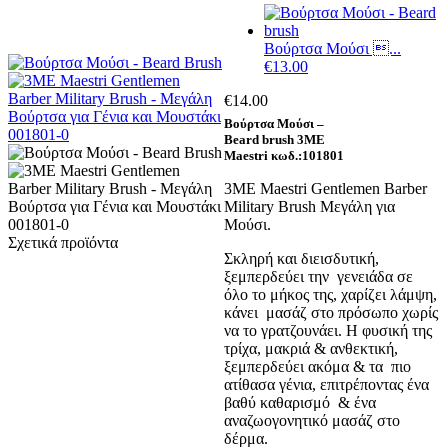
Βούρτσα Μούσι ...
€
13.00
€
14.00
Βούρτσα Μούσι –
Beard brush 3ME
Maestri κωδ.:101801
3ME Maestri Gentlemen Barber
Military Brush Μεγάλη για
Μούσι.
Σχετικά προϊόντα
Σκληρή και διεισδυτική,
ξεμπερδεύει την γενειάδα σε
όλο το μήκος της, χαρίζει λάμψη,
κάνει μασάζ στο πρόσωπο χωρίς
να το γρατζουνάει. Η φυσική της
τρίχα, μακριά & ανθεκτική,
ξεμπερδεύει ακόμα & τα πιο
ατίθασα γένια, επιτρέποντας ένα
βαθύ καθαρισμό & ένα
αναζωογονητικό μασάζ στο
δέρμα.