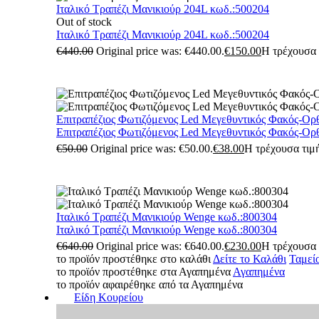
Ιταλικό Τραπέζι Μανικιούρ 204L κωδ.:500204
Out of stock
Ιταλικό Τραπέζι Μανικιούρ 204L κωδ.:500204
€
440.00
Original price was: €440.00.
€
150.00
Η τρέχουσα τ
Επιτραπέζιος Φωτιζόμενος Led Μεγεθυντικός Φακός-Ορ
Επιτραπέζιος Φωτιζόμενος Led Μεγεθυντικός Φακός-Ορ
€
50.00
Original price was: €50.00.
€
38.00
Η τρέχουσα τιμή
Ιταλικό Τραπέζι Μανικιούρ Wenge κωδ.:800304
Ιταλικό Τραπέζι Μανικιούρ Wenge κωδ.:800304
€
640.00
Original price was: €640.00.
€
230.00
Η τρέχουσα τ
το προϊόν προστέθηκε στο καλάθι
Δείτε το Καλάθι
Ταμεί
το προϊόν προστέθηκε στα Αγαπημένα
Αγαπημένα
το προϊόν αφαιρέθηκε από τα Αγαπημένα
Είδη Κουρείου