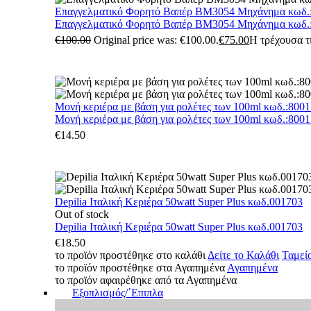
Επαγγελματικό Φορητό Βαπέρ BM3054 Μηχάνημα κωδ.
Επαγγελματικό Φορητό Βαπέρ BM3054 Μηχάνημα κωδ.
€
100.00
Original price was: €100.00.
€
75.00
Η τρέχουσα τι
Μονή κεριέρα με βάση για ρολέτες των 100ml κωδ.:800
Μονή κεριέρα με βάση για ρολέτες των 100ml κωδ.:800
€
14.50
Depilia Ιταλική Κεριέρα 50watt Super Plus κωδ.001703
Out of stock
Depilia Ιταλική Κεριέρα 50watt Super Plus κωδ.001703
€
18.50
το προϊόν προστέθηκε στο καλάθι
Δείτε το Καλάθι
Ταμεί
το προϊόν προστέθηκε στα Αγαπημένα
Αγαπημένα
το προϊόν αφαιρέθηκε από τα Αγαπημένα
Εξοπλισμός/΄Επιπλα