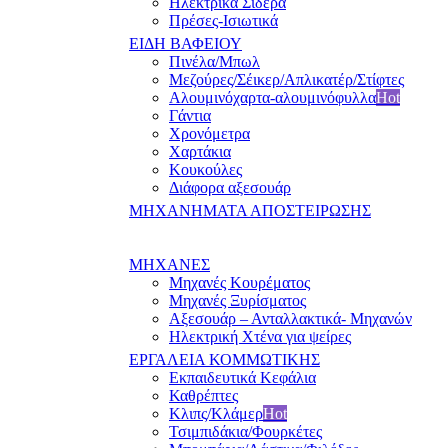
Ηλεκτρικά Σίδερα
Πρέσες-Ισιωτικά
ΕΙΔΗ ΒΑΦΕΙΟΥ
Πινέλα/Μπωλ
Μεζούρες/Σέικερ/Απλικατέρ/Στίφτες
Αλουμινόχαρτα-αλουμινόφυλλα
Hot
Γάντια
Χρονόμετρα
Χαρτάκια
Κουκούλες
Διάφορα αξεσουάρ
ΜΗΧΑΝΗΜΑΤΑ ΑΠΟΣΤΕΙΡΩΣΗΣ
ΜΗΧΑΝΕΣ
Μηχανές Κουρέματος
Μηχανές Ξυρίσματος
Αξεσουάρ – Ανταλλακτικά- Μηχανών
Ηλεκτρική Χτένα για ψείρες
ΕΡΓΑΛΕΙΑ ΚΟΜΜΩΤΙΚΗΣ
Εκπαιδευτικά Κεφάλια
Καθρέπτες
Κλιπς/Κλάμερ
Hot
Τσιμπιδάκια/Φουρκέτες