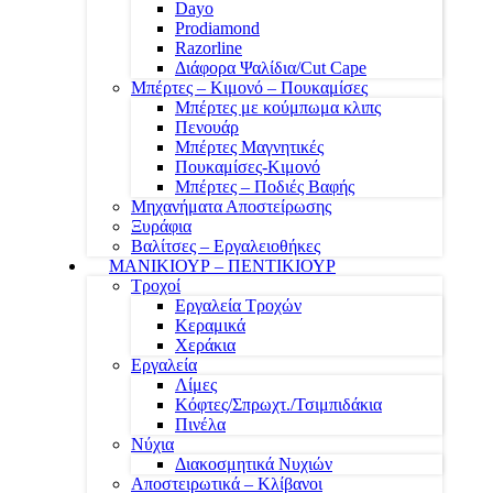
Dayo
Prodiamond
Razorline
Διάφορα Ψαλίδια/Cut Cape
Μπέρτες – Κιμονό – Πουκαμίσες
Μπέρτες με κούμπωμα κλιπς
Πενουάρ
Μπέρτες Μαγνητικές
Πουκαμίσες-Κιμονό
Μπέρτες – Ποδιές Βαφής
Μηχανήματα Αποστείρωσης
Ξυράφια
Βαλίτσες – Εργαλειοθήκες
ΜΑΝΙΚΙΟΥΡ – ΠΕΝΤΙΚΙΟΥΡ
Τροχοί
Εργαλεία Τροχών
Κεραμικά
Χεράκια
Εργαλεία
Λίμες
Κόφτες/Σπρωχτ./Τσιμπιδάκια
Πινέλα
Νύχια
Διακοσμητικά Νυχιών
Αποστειρωτικά – Κλίβανοι