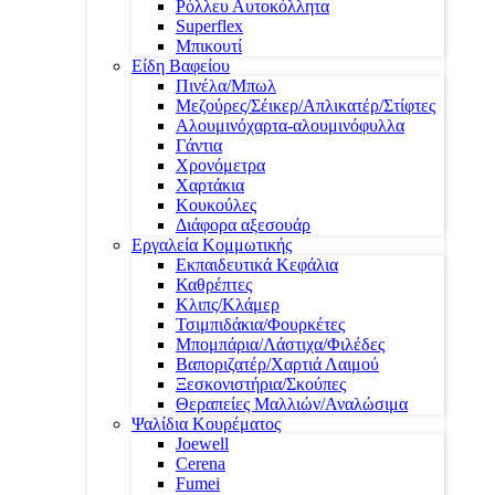
Ρόλλευ Αυτοκόλλητα
Superflex
Μπικουτί
Είδη Βαφείου
Πινέλα/Μπωλ
Μεζούρες/Σέικερ/Απλικατέρ/Στίφτες
Αλουμινόχαρτα-αλουμινόφυλλα
Γάντια
Χρονόμετρα
Χαρτάκια
Κουκούλες
Διάφορα αξεσουάρ
Εργαλεία Κομμωτικής
Εκπαιδευτικά Κεφάλια
Καθρέπτες
Κλιπς/Κλάμερ
Τσιμπιδάκια/Φουρκέτες
Μπομπάρια/Λάστιχα/Φιλέδες
Βαποριζατέρ/Χαρτιά Λαιμού
Ξεσκονιστήρια/Σκούπες
Θεραπείες Μαλλιών/Αναλώσιμα
Ψαλίδια Κουρέματος
Joewell
Cerena
Fumei