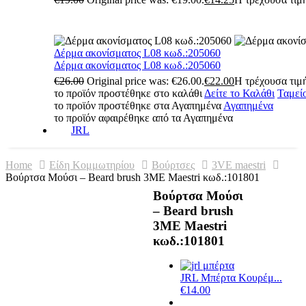
Δέρμα ακονίσματος L08 κωδ.:205060
Δέρμα ακονίσματος L08 κωδ.:205060
€
26.00
Original price was: €26.00.
€
22.00
Η τρέχουσα τιμή
το προϊόν προστέθηκε στο καλάθι
Δείτε το Καλάθι
Ταμεί
το προϊόν προστέθηκε στα Αγαπημένα
Αγαπημένα
το προϊόν αφαιρέθηκε από τα Αγαπημένα
JRL
Home
Είδη Κομμωτηρίου
Βούρτσες
3VE maestri
Βούρτσα Μούσι – Beard brush 3ME Maestri κωδ.:101801
Βούρτσα Μούσι
– Beard brush
3ME Maestri
κωδ.:101801
JRL Μπέρτα Κουρέμ...
€
14.00