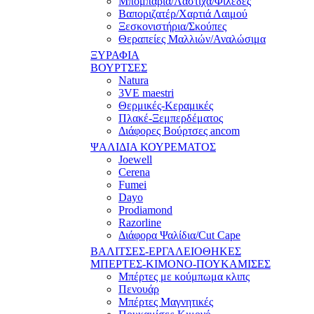
Μπομπάρια/Λάστιχα/Φιλέδες
Βαποριζατέρ/Χαρτιά Λαιμού
Ξεσκονιστήρια/Σκούπες
Θεραπείες Μαλλιών/Αναλώσιμα
ΞΥΡΑΦΙΑ
ΒΟΥΡΤΣΕΣ
Natura
3VE maestri
Θερμικές-Κεραμικές
Πλακέ-Ξεμπερδέματος
Διάφορες Βούρτσες ancom
ΨΑΛΙΔΙΑ ΚΟΥΡΕΜΑΤΟΣ
Joewell
Cerena
Fumei
Dayo
Prodiamond
Razorline
Διάφορα Ψαλίδια/Cut Cape
ΒΑΛΙΤΣΕΣ-ΕΡΓΑΛΕΙΟΘΗΚΕΣ
ΜΠΕΡΤΕΣ-ΚΙΜΟΝΟ-ΠΟΥΚΑΜΙΣΕΣ
Μπέρτες με κούμπωμα κλιπς
Πενουάρ
Μπέρτες Μαγνητικές