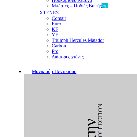
Πουκαμίσες-Κιμονό
Μπέρτες – Ποδιές Βαφής
top
ΧΤΕΝΕΣ
Comair
Euro
KF
YF
Triumph Hercules Matador
Carbon
Pro
Διάφορες χτένες
Μανικιούρ-Πεντικιούρ
COLLECTION