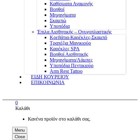
Καθίσματα Αναμονής
Βοηθοί
Μηχανήματα
Σκαμπώ
Υποπόδια
Έπιλα Αισθητικής – Ονυχοπλαστικής
Κρεβάτια-Καρέκλες-Σκαμπό
Τραπέζια Μανικιούρ
Καρέκλες SPA
Βοηθοί Αισθητικής
Μηχανήματα/Λάμπες
Υποπόδια Πεντικιούρ
Arm Rest Tattoo
ΕΙΔΗ ΚΟΥΡΕΙΟΥ
ΕΠΙΚΟΙΝΩΝΙΑ
0
Καλάθι
Κανένα προϊόν στο καλάθι σας.
Menu
Close