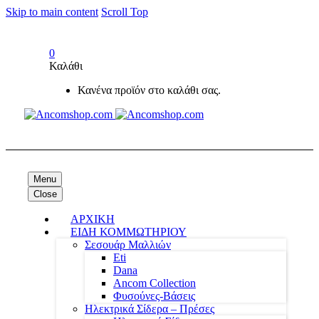
Skip to main content
Scroll Top
0
Καλάθι
Κανένα προϊόν στο καλάθι σας.
Menu
Close
ΑΡΧΙΚΗ
ΕΙΔΗ ΚΟΜΜΩΤΗΡΙΟΥ
Σεσουάρ Μαλλιών
Eti
Dana
Ancom Collection
Φυσούνες-Βάσεις
Ηλεκτρικά Σίδερα – Πρέσες