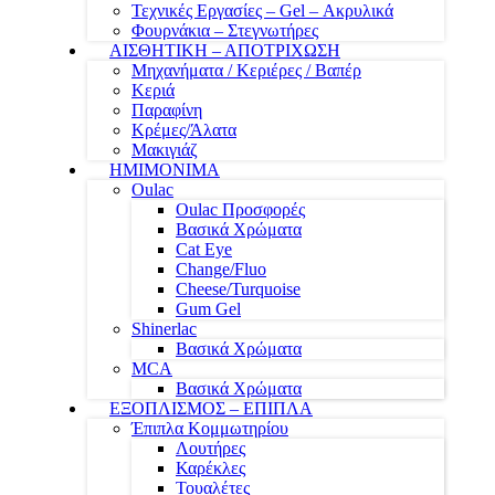
Τεχνικές Εργασίες – Gel – Ακρυλικά
Φουρνάκια – Στεγνωτήρες
ΑΙΣΘΗΤΙΚΗ – ΑΠΟΤΡΙΧΩΣΗ
Μηχανήματα / Κεριέρες / Βαπέρ
Κεριά
Παραφίνη
Κρέμες/Άλατα
Μακιγιάζ
ΗΜΙΜΟΝΙΜΑ
Oulac
Oulac Προσφορές
Βασικά Χρώματα
Cat Eye
Change/Fluo
Cheese/Turquoise
Gum Gel
Shinerlac
Βασικά Χρώματα
MCA
Βασικά Χρώματα
ΕΞΟΠΛΙΣΜΟΣ – ΕΠΙΠΛΑ
Έπιπλα Κομμωτηρίου
Λουτήρες
Καρέκλες
Τουαλέτες