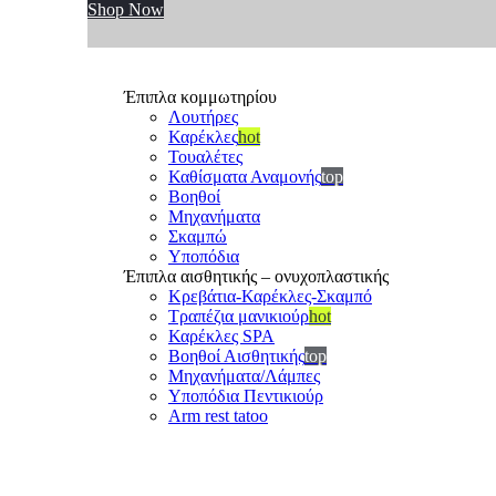
Shop Now
Έπιπλα κομμωτηρίου
Λουτήρες
Καρέκλες
hot
Τουαλέτες
Καθίσματα Αναμονής
top
Βοηθοί
Μηχανήματα
Σκαμπώ
Υποπόδια
Έπιπλα αισθητικής – ονυχοπλαστικής
Κρεβάτια-Καρέκλες-Σκαμπό
Τραπέζια μανικιούρ
hot
Καρέκλες SPA
Βοηθοί Αισθητικής
top
Μηχανήματα/Λάμπες
Υποπόδια Πεντικιούρ
Arm rest tatoo