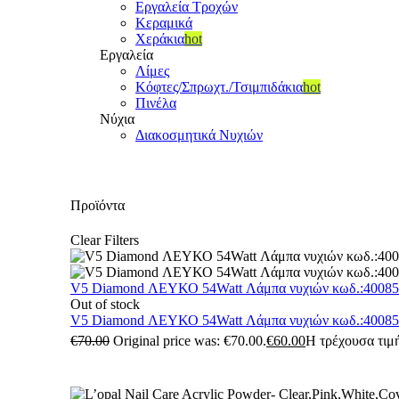
Εργαλεία Τροχών
Κεραμικά
Χεράκια
hot
Εργαλεία
Λίμες
Κόφτες/Σπρωχτ./Τσιμπιδάκια
hot
Πινέλα
Νύχια
Διακοσμητικά Νυχιών
Προϊόντα
Clear Filters
V5 Diamond ΛΕΥΚΟ 54Watt Λάμπα νυχιών κωδ.:4008
Out of stock
V5 Diamond ΛΕΥΚΟ 54Watt Λάμπα νυχιών κωδ.:4008
€
70.00
Original price was: €70.00.
€
60.00
Η τρέχουσα τιμή