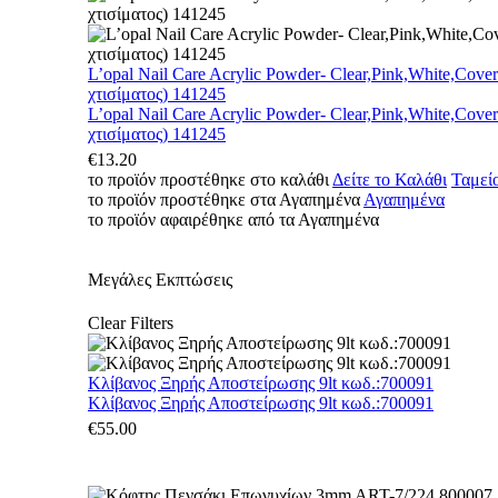
L’opal Nail Care Acrylic Powder- Clear,Pink,White,Cove
χτισίματος) 141245
L’opal Nail Care Acrylic Powder- Clear,Pink,White,Cove
χτισίματος) 141245
€
13.20
το προϊόν προστέθηκε στο καλάθι
Δείτε το Καλάθι
Ταμεί
το προϊόν προστέθηκε στα Αγαπημένα
Αγαπημένα
το προϊόν αφαιρέθηκε από τα Αγαπημένα
Μεγάλες Εκπτώσεις
Clear Filters
Κλίβανος Ξηρής Αποστείρωσης 9lt κωδ.:700091
Κλίβανος Ξηρής Αποστείρωσης 9lt κωδ.:700091
€
55.00