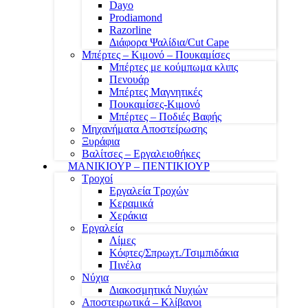
Dayo
Prodiamond
Razorline
Διάφορα Ψαλίδια/Cut Cape
Μπέρτες – Κιμονό – Πουκαμίσες
Μπέρτες με κούμπωμα κλιπς
Πενουάρ
Μπέρτες Μαγνητικές
Πουκαμίσες-Κιμονό
Μπέρτες – Ποδιές Βαφής
Μηχανήματα Αποστείρωσης
Ξυράφια
Βαλίτσες – Εργαλειοθήκες
ΜΑΝΙΚΙΟΥΡ – ΠΕΝΤΙΚΙΟΥΡ
Τροχοί
Εργαλεία Τροχών
Κεραμικά
Χεράκια
Εργαλεία
Λίμες
Κόφτες/Σπρωχτ./Τσιμπιδάκια
Πινέλα
Νύχια
Διακοσμητικά Νυχιών
Αποστειρωτικά – Κλίβανοι