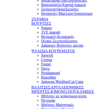
Μπομπάρια/Λάστιχα/Φιλέδες
Βαποριζατέρ/Χαρτιά Λαιμού
Ξεσκονιστήρια/Σκούπες
Θεραπείες Μαλλιών/Αναλώσιμα
ΞΥΡΑΦΙΑ
ΒΟΥΡΤΣΕΣ
Natura
3VE maestri
Θερμικές-Κεραμικές
Πλακέ-Ξεμπερδέματος
Διάφορες Βούρτσες ancom
ΨΑΛΙΔΙΑ ΚΟΥΡΕΜΑΤΟΣ
Joewell
Cerena
Fumei
Dayo
Prodiamond
Razorline
Διάφορα Ψαλίδια/Cut Cape
ΒΑΛΙΤΣΕΣ-ΕΡΓΑΛΕΙΟΘΗΚΕΣ
ΜΠΕΡΤΕΣ-ΚΙΜΟΝΟ-ΠΟΥΚΑΜΙΣΕΣ
Μπέρτες με κούμπωμα κλιπς
Πενουάρ
Μπέρτες Μαγνητικές