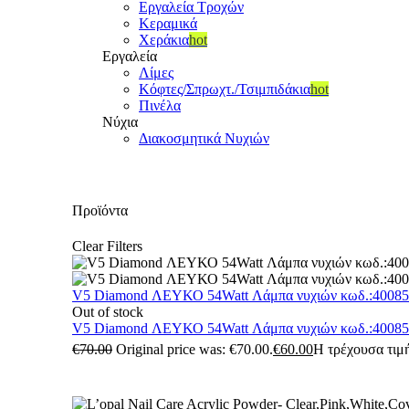
Εργαλεία Τροχών
Κεραμικά
Χεράκια
hot
Εργαλεία
Λίμες
Κόφτες/Σπρωχτ./Τσιμπιδάκια
hot
Πινέλα
Νύχια
Διακοσμητικά Νυχιών
Προϊόντα
Clear Filters
V5 Diamond ΛΕΥΚΟ 54Watt Λάμπα νυχιών κωδ.:4008
Out of stock
V5 Diamond ΛΕΥΚΟ 54Watt Λάμπα νυχιών κωδ.:4008
€
70.00
Original price was: €70.00.
€
60.00
Η τρέχουσα τιμή