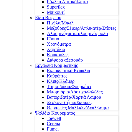
Ρόλλευ Αυτοκόλλητα
Superflex
Μπικουτί
Είδη Βαφείου
Πινέλα/Μπωλ
Μεζούρες/Σέικερ/Απλικατέρ/Στίφτες
Αλουμινόχαρτα-αλουμινόφυλλα
Γάντια
Χρονόμετρα
Χαρτάκια
Κουκούλες
Διάφορα αξεσουάρ
Εργαλεία Κομμωτικής
Εκπαιδευτικά Κεφάλια
Καθρέπτες
Κλιπς/Κλάμερ
Τσιμπιδάκια/Φουρκέτες
Μπομπάρια/Λάστιχα/Φιλέδες
Βαποριζατέρ/Χαρτιά Λαιμού
Ξεσκονιστήρια/Σκούπες
Θεραπείες Μαλλιών/Αναλώσιμα
Ψαλίδια Κουρέματος
Joewell
Cerena
Fumei