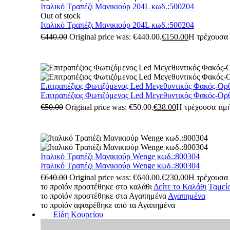
Ιταλικό Τραπέζι Μανικιούρ 204L κωδ.:500204
Out of stock
Ιταλικό Τραπέζι Μανικιούρ 204L κωδ.:500204
€
440.00
Original price was: €440.00.
€
150.00
Η τρέχουσα τ
Επιτραπέζιος Φωτιζόμενος Led Μεγεθυντικός Φακός-Ορ
Επιτραπέζιος Φωτιζόμενος Led Μεγεθυντικός Φακός-Ορ
€
50.00
Original price was: €50.00.
€
38.00
Η τρέχουσα τιμή
Ιταλικό Τραπέζι Μανικιούρ Wenge κωδ.:800304
Ιταλικό Τραπέζι Μανικιούρ Wenge κωδ.:800304
€
640.00
Original price was: €640.00.
€
230.00
Η τρέχουσα τ
το προϊόν προστέθηκε στο καλάθι
Δείτε το Καλάθι
Ταμεί
το προϊόν προστέθηκε στα Αγαπημένα
Αγαπημένα
το προϊόν αφαιρέθηκε από τα Αγαπημένα
Είδη Κουρείου