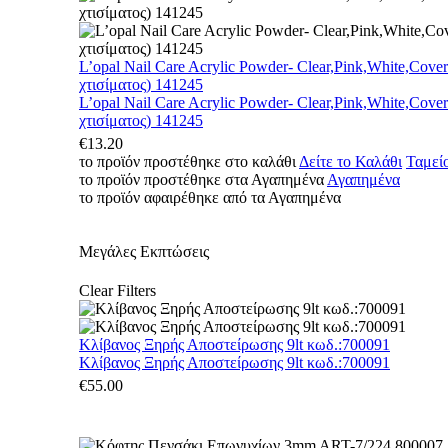
L’opal Nail Care Acrylic Powder- Clear,Pink,White,Cove
χτισίματος) 141245
L’opal Nail Care Acrylic Powder- Clear,Pink,White,Cove
χτισίματος) 141245
€
13.20
το προϊόν προστέθηκε στο καλάθι
Δείτε το Καλάθι
Ταμεί
το προϊόν προστέθηκε στα Αγαπημένα
Αγαπημένα
το προϊόν αφαιρέθηκε από τα Αγαπημένα
Μεγάλες Εκπτώσεις
Clear Filters
Κλίβανος Ξηρής Αποστείρωσης 9lt κωδ.:700091
Κλίβανος Ξηρής Αποστείρωσης 9lt κωδ.:700091
€
55.00