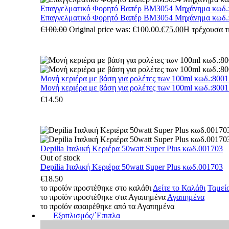
Επαγγελματικό Φορητό Βαπέρ BM3054 Μηχάνημα κωδ.
Επαγγελματικό Φορητό Βαπέρ BM3054 Μηχάνημα κωδ.
€
100.00
Original price was: €100.00.
€
75.00
Η τρέχουσα τι
Μονή κεριέρα με βάση για ρολέτες των 100ml κωδ.:800
Μονή κεριέρα με βάση για ρολέτες των 100ml κωδ.:800
€
14.50
Depilia Ιταλική Κεριέρα 50watt Super Plus κωδ.001703
Out of stock
Depilia Ιταλική Κεριέρα 50watt Super Plus κωδ.001703
€
18.50
το προϊόν προστέθηκε στο καλάθι
Δείτε το Καλάθι
Ταμεί
το προϊόν προστέθηκε στα Αγαπημένα
Αγαπημένα
το προϊόν αφαιρέθηκε από τα Αγαπημένα
Εξοπλισμός/΄Επιπλα