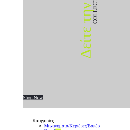
COLLECTION
Δείτε την
Shop Now
Κατηγορίες
Μηχανήματα/Κεριέρες/Βαπέρ