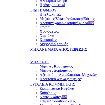
Ηλεκτρικά Σίδερα
Πρέσες-Ισιωτικά
ΕΙΔΗ ΒΑΦΕΙΟΥ
Πινέλα/Μπωλ
Μεζούρες/Σέικερ/Απλικατέρ/Στίφτες
Αλουμινόχαρτα-αλουμινόφυλλα
Hot
Γάντια
Χρονόμετρα
Χαρτάκια
Κουκούλες
Διάφορα αξεσουάρ
ΜΗΧΑΝΗΜΑΤΑ ΑΠΟΣΤΕΙΡΩΣΗΣ
ΜΗΧΑΝΕΣ
Μηχανές Κουρέματος
Μηχανές Ξυρίσματος
Αξεσουάρ – Ανταλλακτικά- Μηχανών
Ηλεκτρική Χτένα για ψείρες
ΕΡΓΑΛΕΙΑ ΚΟΜΜΩΤΙΚΗΣ
Εκπαιδευτικά Κεφάλια
Καθρέπτες
Κλιπς/Κλάμερ
Hot
Τσιμπιδάκια/Φουρκέτες