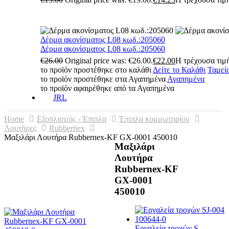
Δέρμα ακονίσματος L08 κωδ.:205060
Δέρμα ακονίσματος L08 κωδ.:205060
€
26.00
Original price was: €26.00.
€
22.00
Η τρέχουσα τιμή
το προϊόν προστέθηκε στο καλάθι
Δείτε το Καλάθι
Ταμεί
το προϊόν προστέθηκε στα Αγαπημένα
Αγαπημένα
το προϊόν αφαιρέθηκε από τα Αγαπημένα
JRL
Home
Εξοπλισμός - Έπιπλα
Έπιπλα κομμωτηρίου
Λουτήρες
Rubbernex
Μαξιλάρι Λουτήρα Rubbernex-KF GX-0001 450010
Μαξιλάρι
Λουτήρα
Rubbernex-KF
GX-0001
450010
Εργαλεία τροχών S...