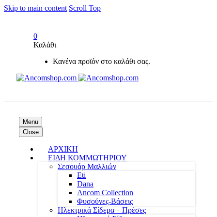
Skip to main content
Scroll Top
0
Καλάθι
Κανένα προϊόν στο καλάθι σας.
Menu
Close
ΑΡΧΙΚΗ
ΕΙΔΗ ΚΟΜΜΩΤΗΡΙΟΥ
Σεσουάρ Μαλλιών
Eti
Dana
Ancom Collection
Φυσούνες-Βάσεις
Ηλεκτρικά Σίδερα – Πρέσες