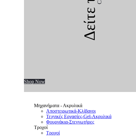
Δείτε την
Shop Now
Μηχανήματα - Ακρυλικά
Αποστειρωτικά-Κλίβανοι
Τεχνικές Εργασίες-Gel-Ακρυλικά
Φουρνάκια-Στεγνωτήρες
Τροχοί
Τροχοί