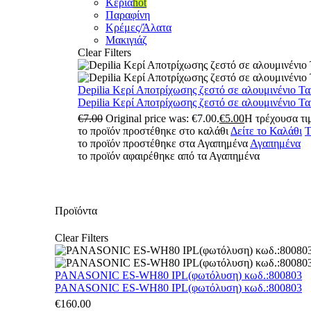
Κεριά
hot
Παραφίνη
Κρέμες/Άλατα
Μακιγιάζ
Clear Filters
Depilia Κερί Αποτρίχωσης ζεστό σε αλουμινένιο Τ
Depilia Κερί Αποτρίχωσης ζεστό σε αλουμινένιο Τ
€
7.00
Original price was: €7.00.
€
5.00
Η τρέχουσα τιμ
το προϊόν προστέθηκε στο καλάθι
Δείτε το Καλάθι
Τ
το προϊόν προστέθηκε στα Αγαπημένα
Αγαπημένα
το προϊόν αφαιρέθηκε από τα Αγαπημένα
Προϊόντα
Clear Filters
PANASONIC ES-WH80 IPL(φωτόλυση) κωδ.:800803
PANASONIC ES-WH80 IPL(φωτόλυση) κωδ.:800803
€
160.00