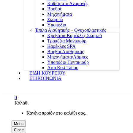
Καθίσματα Αναμονής
Βοηθοί
Μηχανήματα
Σκαμπώ
Υποπόδια
Έπιλα Αισθητικής – Ονυχοπλαστικής
Κρεβάτια-Καρέκλες-Σκαμπό
Τραπέζια Μανικιούρ
Καρέκλες SPA
Βοηθοί Αισθητικής
Μηχανήματα/Λάμπες
Υποπόδια Πεντικιούρ
Arm Rest Tattoo
ΕΙΔΗ ΚΟΥΡΕΙΟΥ
ΕΠΙΚΟΙΝΩΝΙΑ
0
Καλάθι
Κανένα προϊόν στο καλάθι σας.
Menu
Close