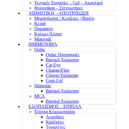
Τεχνικές Εργασίες – Gel – Ακρυλικά
Φουρνάκια – Στεγνωτήρες
ΑΙΣΘΗΤΙΚΗ – ΑΠΟΤΡΙΧΩΣΗ
Μηχανήματα / Κεριέρες / Βαπέρ
Κεριά
Παραφίνη
Κρέμες/Άλατα
Μακιγιάζ
ΗΜΙΜΟΝΙΜΑ
Oulac
Oulac Προσφορές
Βασικά Χρώματα
Cat Eye
Change/Fluo
Cheese/Turquoise
Gum Gel
Shinerlac
Βασικά Χρώματα
MCA
Βασικά Χρώματα
ΕΞΟΠΛΙΣΜΟΣ – ΕΠΙΠΛΑ
Έπιπλα Κομμωτηρίου
Λουτήρες
Καρέκλες
Τουαλέτες