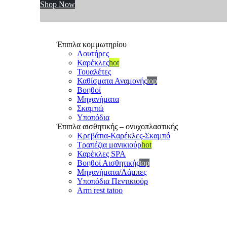
Shop Now
Έπιπλα κομμωτηρίου
Λουτήρες
Καρέκλες
hot
Τουαλέτες
Καθίσματα Αναμονής
top
Βοηθοί
Μηχανήματα
Σκαμπώ
Υποπόδια
Έπιπλα αισθητικής – ονυχοπλαστικής
Κρεβάτια-Καρέκλες-Σκαμπό
Τραπέζια μανικιούρ
hot
Καρέκλες SPA
Βοηθοί Αισθητικής
top
Μηχανήματα/Λάμπες
Υποπόδια Πεντικιούρ
Arm rest tatoo