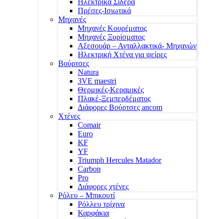
Ηλεκτρικά Σίδερα
Πρέσες-Ισιωτικά
Μηχανές
Μηχανές Κουρέματος
Μηχανές Ξυρίσματος
Αξεσουάρ – Ανταλλακτικά- Μηχανών
Ηλεκτρική Χτένα για ψείρες
Βούρτσες
Natura
3VE maestri
Θερμικές-Κεραμικές
Πλακέ-Ξεμπερδέματος
Διάφορες Βούρτσες ancom
Χτένες
Comair
Euro
KF
YF
Triumph Hercules Matador
Carbon
Pro
Διάφορες χτένες
Ρόλευ – Μπικουτί
Ρόλλευ τρίχινα
Καρφάκια