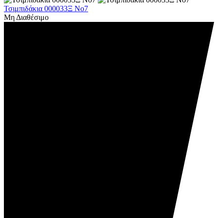
Τσιμπιδάκια 000033Ξ Νο7
Μη Διαθέσιμο