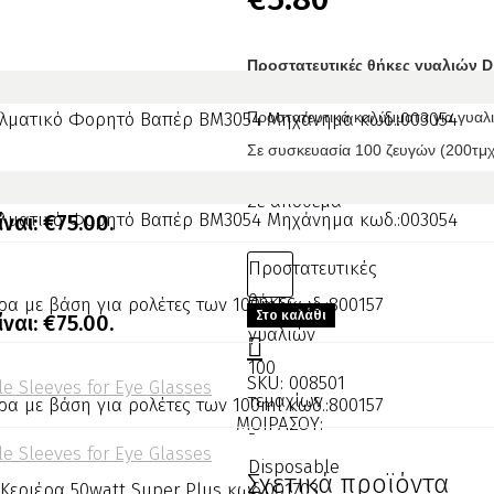
Προστατευτικές θήκες γυαλιών D
Προστατευτικά καλύμματα για γυαλι
Σε συσκευασία 100 ζευγών (200τμχ
Σε απόθεμα
ναι: €75.00.
Προστατευτικές
θήκες
Στο καλάθι
ναι: €75.00.
γυαλιών
100
SKU:
008501
τεμαχίων
ΜΟΙΡΑΣΟΥ:
-
Disposable
Σχετικά προϊόντα