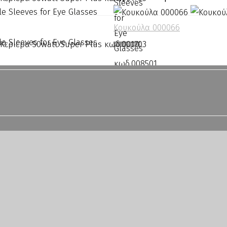
Sleeves
for
Κουκούλα 000066
Eye
Μη Διαθέσιμο
Glasses
κωδ.008501
ποσότητα
COLLECTION