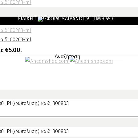
κωδ.100263-ml
κωδ.100263-ml
ΕΙΔΙΚΗ ΠΡΟΣΦΟΡΑ! ΚΛΊΒΑΝΟΣ 9L ΤΙΜΉ 55 €
: €5.00.
κωδ.100263-ml
κωδ.100263-ml
: €5.00.