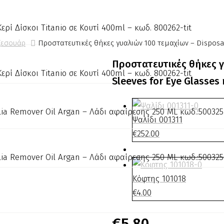
ξεσουάρ
Προστατευτικές θήκες γυαλιών 100 τεμαχίων – Disposab
Προστατευτικές θήκες γ
Sleeves for Eye Glasses
Ψαλίδι 001311
€
252.00
Κόφτης 101018
€
4.00
€
5.80