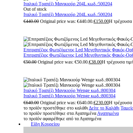
Ιταλικό Τραπέζι Μανικιούρ 204L κωδ.:500204
Out of stock
Ιταλικό Τραπέζι Μανικιούρ 204L κωδ.:500204
€
440.00
Original price was: €440.00.
€
150.00
Η τρέχουσα τ
Επιτραπέζιος Φωτιζόμενος Led Μεγεθυντικός Φακός-Ορ
Επιτραπέζιος Φωτιζόμενος Led Μεγεθυντικός Φακός-Ορ
€
50.00
Original price was: €50.00.
€
38.00
Η τρέχουσα τιμή
Ιταλικό Τραπέζι Μανικιούρ Wenge κωδ.:800304
Ιταλικό Τραπέζι Μανικιούρ Wenge κωδ.:800304
€
640.00
Original price was: €640.00.
€
230.00
Η τρέχουσα τ
το προϊόν προστέθηκε στο καλάθι
Δείτε το Καλάθι
Ταμεί
το προϊόν προστέθηκε στα Αγαπημένα
Αγαπημένα
το προϊόν αφαιρέθηκε από τα Αγαπημένα
Είδη Κουρείου