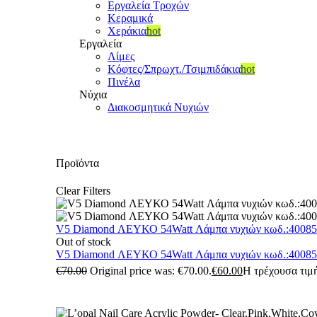
Εργαλεία Τροχών
Κεραμικά
Χεράκια
hot
Εργαλεία
Λίμες
Κόφτες/Σπρωχτ./Τσιμπιδάκια
hot
Πινέλα
Νύχια
Διακοσμητικά Νυχιών
Προϊόντα
Clear Filters
V5 Diamond ΛΕΥΚΟ 54Watt Λάμπα νυχιών κωδ.:4008
Out of stock
V5 Diamond ΛΕΥΚΟ 54Watt Λάμπα νυχιών κωδ.:4008
€
70.00
Original price was: €70.00.
€
60.00
Η τρέχουσα τιμή