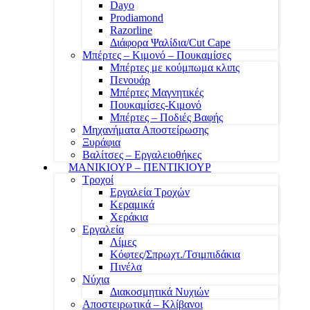
Dayo
Prodiamond
Razorline
Διάφορα Ψαλίδια/Cut Cape
Μπέρτες – Κιμονό – Πουκαμίσες
Μπέρτες με κούμπωμα κλιπς
Πενουάρ
Μπέρτες Μαγνητικές
Πουκαμίσες-Κιμονό
Μπέρτες – Ποδιές Βαφής
Μηχανήματα Αποστείρωσης
Ξυράφια
Βαλίτσες – Εργαλειοθήκες
ΜΑΝΙΚΙΟΥΡ – ΠΕΝΤΙΚΙΟΥΡ
Τροχοί
Εργαλεία Τροχών
Κεραμικά
Χεράκια
Εργαλεία
Λίμες
Κόφτες/Σπρωχτ./Τσιμπιδάκια
Πινέλα
Νύχια
Διακοσμητικά Νυχιών
Αποστειρωτικά – Κλίβανοι