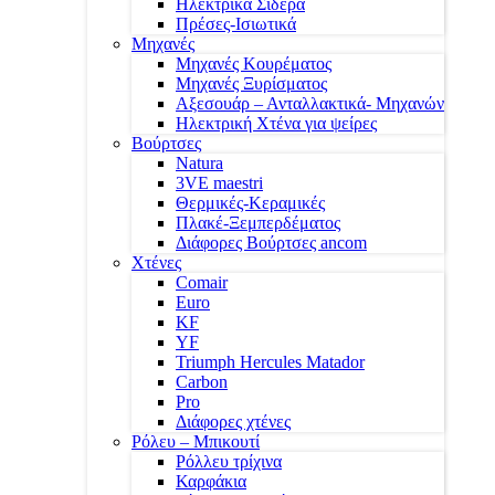
Ηλεκτρικά Σίδερα
Πρέσες-Ισιωτικά
Μηχανές
Μηχανές Κουρέματος
Μηχανές Ξυρίσματος
Αξεσουάρ – Ανταλλακτικά- Μηχανών
Ηλεκτρική Χτένα για ψείρες
Βούρτσες
Natura
3VE maestri
Θερμικές-Κεραμικές
Πλακέ-Ξεμπερδέματος
Διάφορες Βούρτσες ancom
Χτένες
Comair
Euro
KF
YF
Triumph Hercules Matador
Carbon
Pro
Διάφορες χτένες
Ρόλευ – Μπικουτί
Ρόλλευ τρίχινα
Καρφάκια