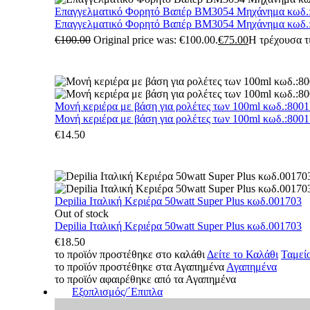
Επαγγελματικό Φορητό Βαπέρ BM3054 Μηχάνημα κωδ.
Επαγγελματικό Φορητό Βαπέρ BM3054 Μηχάνημα κωδ.
€
100.00
Original price was: €100.00.
€
75.00
Η τρέχουσα τι
Μονή κεριέρα με βάση για ρολέτες των 100ml κωδ.:800
Μονή κεριέρα με βάση για ρολέτες των 100ml κωδ.:800
€
14.50
Depilia Ιταλική Κεριέρα 50watt Super Plus κωδ.001703
Out of stock
Depilia Ιταλική Κεριέρα 50watt Super Plus κωδ.001703
€
18.50
το προϊόν προστέθηκε στο καλάθι
Δείτε το Καλάθι
Ταμεί
το προϊόν προστέθηκε στα Αγαπημένα
Αγαπημένα
το προϊόν αφαιρέθηκε από τα Αγαπημένα
Εξοπλισμός/΄Επιπλα