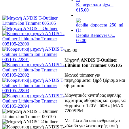
Κεριέρα αποτρίχω...
€
15.00
Depilia Remover O...
€
6.00
€
85.00
Μηχανή
ANDIS T-Outliner
Lithium-Ion Trimmer 005105
Ιδανικό trimmer για
περιγράμματα, ξηρό ξύρισμα και
σβησίματα.
Μαγνητικός κινητήρας υψηλής
ταχύτητας αθόρυβος και χωρίς να
θερμαίνετε 120V | 60Hz | MAX
7200SPM
Με Τ-λεπίδα από ανθρακούχο
χάλυβα για λεπτομερής κοπή.