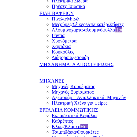
Ηλεκτρικά Σίδερα
Πρέσες-Ισιωτικά
ΕΙΔΗ ΒΑΦΕΙΟΥ
Πινέλα/Μπωλ
Μεζούρες/Σέικερ/Απλικατέρ/Στίφτες
Αλουμινόχαρτα-αλουμινόφυλλα
Hot
Γάντια
Χρονόμετρα
Χαρτάκια
Κουκούλες
Διάφορα αξεσουάρ
ΜΗΧΑΝΗΜΑΤΑ ΑΠΟΣΤΕΙΡΩΣΗΣ
ΜΗΧΑΝΕΣ
Μηχανές Κουρέματος
Μηχανές Ξυρίσματος
Αξεσουάρ – Ανταλλακτικά- Μηχανών
Ηλεκτρική Χτένα για ψείρες
ΕΡΓΑΛΕΙΑ ΚΟΜΜΩΤΙΚΗΣ
Εκπαιδευτικά Κεφάλια
Καθρέπτες
Κλιπς/Κλάμερ
Hot
Τσιμπιδάκια/Φουρκέτες