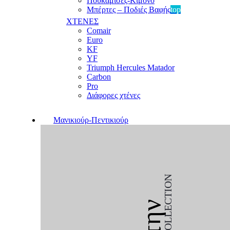
Πουκαμίσες-Κιμονό
Μπέρτες – Ποδιές Βαφής
top
ΧΤΕΝΕΣ
Comair
Euro
KF
YF
Triumph Hercules Matador
Carbon
Pro
Διάφορες χτένες
Μανικιούρ-Πεντικιούρ
COLLECTION