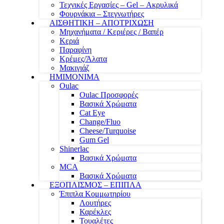
Τεχνικές Εργασίες – Gel – Ακρυλικά
Φουρνάκια – Στεγνωτήρες
ΑΙΣΘΗΤΙΚΗ – ΑΠΟΤΡΙΧΩΣΗ
Μηχανήματα / Κεριέρες / Βαπέρ
Κεριά
Παραφίνη
Κρέμες/Άλατα
Μακιγιάζ
ΗΜΙΜΟΝΙΜΑ
Oulac
Oulac Προσφορές
Βασικά Χρώματα
Cat Eye
Change/Fluo
Cheese/Turquoise
Gum Gel
Shinerlac
Βασικά Χρώματα
MCA
Βασικά Χρώματα
ΕΞΟΠΛΙΣΜΟΣ – ΕΠΙΠΛΑ
Έπιπλα Κομμωτηρίου
Λουτήρες
Καρέκλες
Τουαλέτες