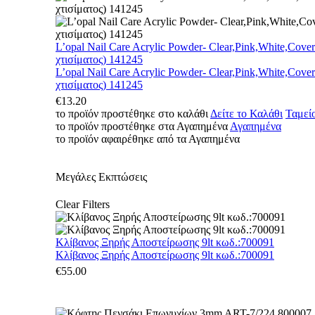
L’opal Nail Care Acrylic Powder- Clear,Pink,White,Cove
χτισίματος) 141245
L’opal Nail Care Acrylic Powder- Clear,Pink,White,Cove
χτισίματος) 141245
€
13.20
το προϊόν προστέθηκε στο καλάθι
Δείτε το Καλάθι
Ταμεί
το προϊόν προστέθηκε στα Αγαπημένα
Αγαπημένα
το προϊόν αφαιρέθηκε από τα Αγαπημένα
Μεγάλες Εκπτώσεις
Clear Filters
Κλίβανος Ξηρής Αποστείρωσης 9lt κωδ.:700091
Κλίβανος Ξηρής Αποστείρωσης 9lt κωδ.:700091
€
55.00