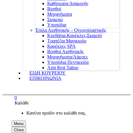
Καθίσματα Αναμονής
Βοηθοί
Μηχανήματα
Σκαμπώ
Υποπόδια
Έπιλα Αισθητικής – Ονυχοπλαστικής
Κρεβάτια-Καρέκλες-Σκαμπό
Τραπέζια Μανικιούρ
Καρέκλες SPA
Βοηθοί Αισθητικής
Μηχανήματα/Λάμπες
Υποπόδια Πεντικιούρ
Arm Rest Tattoo
ΕΙΔΗ ΚΟΥΡΕΙΟΥ
ΕΠΙΚΟΙΝΩΝΙΑ
0
Καλάθι
Κανένα προϊόν στο καλάθι σας.
Menu
Close