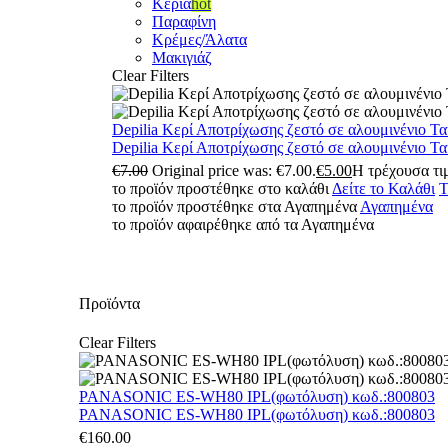
Κεριά
hot
Παραφίνη
Κρέμες/Άλατα
Μακιγιάζ
Clear Filters
Depilia Κερί Αποτρίχωσης ζεστό σε αλουμινένιο Τ
Depilia Κερί Αποτρίχωσης ζεστό σε αλουμινένιο Τ
€
7.00
Original price was: €7.00.
€
5.00
Η τρέχουσα τιμ
το προϊόν προστέθηκε στο καλάθι
Δείτε το Καλάθι
Τ
το προϊόν προστέθηκε στα Αγαπημένα
Αγαπημένα
το προϊόν αφαιρέθηκε από τα Αγαπημένα
Προϊόντα
Clear Filters
PANASONIC ES-WH80 IPL(φωτόλυση) κωδ.:800803
PANASONIC ES-WH80 IPL(φωτόλυση) κωδ.:800803
€
160.00