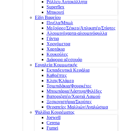
Ρόλλευ Αυτοκόλλητα
Superflex
Μπικουτί
Είδη Βαφείου
Πινέλα/Μπωλ
Μεζούρες/Σέικερ/Απλικατέρ/Στίφτες
Αλουμινόχαρτα-αλουμινόφυλλα
Γάντια
Χρονόμετρα
Χαρτάκια
Κουκούλες
Διάφορα αξεσουάρ
Εργαλεία Κομμωτικής
Εκπαιδευτικά Κεφάλια
Καθρέπτες
Κλιπς/Κλάμερ
Τσιμπιδάκια/Φουρκέτες
Μπομπάρια/Λάστιχα/Φιλέδες
Βαποριζατέρ/Χαρτιά Λαιμού
Ξεσκονιστήρια/Σκούπες
Θεραπείες Μαλλιών/Αναλώσιμα
Ψαλίδια Κουρέματος
Joewell
Cerena
Fumei