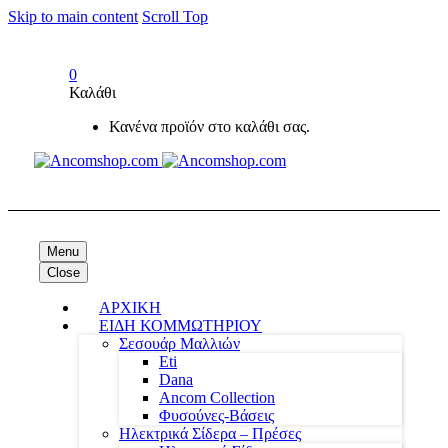
Skip to main content
Scroll Top
0
Καλάθι
Κανένα προϊόν στο καλάθι σας.
Menu
Close
ΑΡΧΙΚΗ
ΕΙΔΗ ΚΟΜΜΩΤΗΡΙΟΥ
Σεσουάρ Μαλλιών
Eti
Dana
Ancom Collection
Φυσούνες-Βάσεις
Ηλεκτρικά Σίδερα – Πρέσες