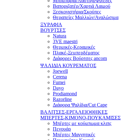
Μπομπάρια/Λάστιχα/Φιλέδες
Βαποριζατέρ/Χαρτιά Λαιμού
Ξεσκονιστήρια/Σκούπες
Θεραπείες Μαλλιών/Αναλώσιμα
ΞΥΡΑΦΙΑ
ΒΟΥΡΤΣΕΣ
Natura
3VE maestri
Θερμικές-Κεραμικές
Πλακέ-Ξεμπερδέματος
Διάφορες Βούρτσες ancom
ΨΑΛΙΔΙΑ ΚΟΥΡΕΜΑΤΟΣ
Joewell
Cerena
Fumei
Dayo
Prodiamond
Razorline
Διάφορα Ψαλίδια/Cut Cape
ΒΑΛΙΤΣΕΣ-ΕΡΓΑΛΕΙΟΘΗΚΕΣ
ΜΠΕΡΤΕΣ-ΚΙΜΟΝΟ-ΠΟΥΚΑΜΙΣΕΣ
Μπέρτες με κούμπωμα κλιπς
Πενουάρ
Μπέρτες Μαγνητικές