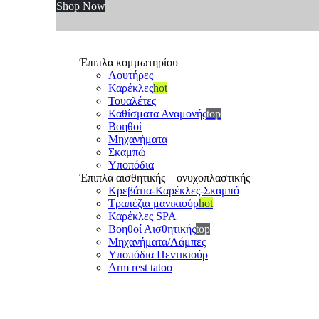
Shop Now
Έπιπλα κομμωτηρίου
Λουτήρες
Καρέκλες
hot
Τουαλέτες
Καθίσματα Αναμονής
top
Βοηθοί
Μηχανήματα
Σκαμπώ
Υποπόδια
Έπιπλα αισθητικής – ονυχοπλαστικής
Κρεβάτια-Καρέκλες-Σκαμπό
Τραπέζια μανικιούρ
hot
Καρέκλες SPA
Βοηθοί Αισθητικής
top
Μηχανήματα/Λάμπες
Υποπόδια Πεντικιούρ
Arm rest tatoo