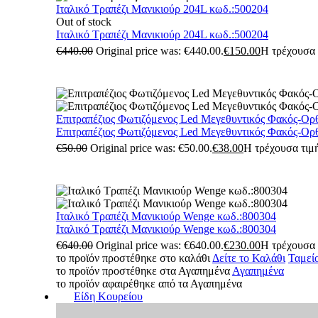
Ιταλικό Τραπέζι Μανικιούρ 204L κωδ.:500204
Out of stock
Ιταλικό Τραπέζι Μανικιούρ 204L κωδ.:500204
€
440.00
Original price was: €440.00.
€
150.00
Η τρέχουσα τ
Επιτραπέζιος Φωτιζόμενος Led Μεγεθυντικός Φακός-Ορ
Επιτραπέζιος Φωτιζόμενος Led Μεγεθυντικός Φακός-Ορ
€
50.00
Original price was: €50.00.
€
38.00
Η τρέχουσα τιμή
Ιταλικό Τραπέζι Μανικιούρ Wenge κωδ.:800304
Ιταλικό Τραπέζι Μανικιούρ Wenge κωδ.:800304
€
640.00
Original price was: €640.00.
€
230.00
Η τρέχουσα τ
το προϊόν προστέθηκε στο καλάθι
Δείτε το Καλάθι
Ταμεί
το προϊόν προστέθηκε στα Αγαπημένα
Αγαπημένα
το προϊόν αφαιρέθηκε από τα Αγαπημένα
Είδη Κουρείου