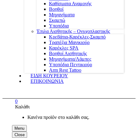
Καθίσματα Αναμονής
Βοηθοί
Μηχανήματα
Σκαμπώ
Υποπόδια
Έπιλα Αισθητικής – Ονυχοπλαστικής
Κρεβάτια-Καρέκλες-Σκαμπό
Τραπέζια Μανικιούρ
Καρέκλες SPA
Βοηθοί Αισθητικής
Μηχανήματα/Λάμπες
Υποπόδια Πεντικιούρ
Arm Rest Tattoo
ΕΙΔΗ ΚΟΥΡΕΙΟΥ
ΕΠΙΚΟΙΝΩΝΙΑ
0
Καλάθι
Κανένα προϊόν στο καλάθι σας.
Menu
Close