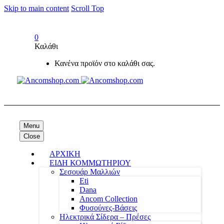
Skip to main content
Scroll Top
0
Καλάθι
Κανένα προϊόν στο καλάθι σας.
Menu
Close
ΑΡΧΙΚΗ
ΕΙΔΗ ΚΟΜΜΩΤΗΡΙΟΥ
Σεσουάρ Μαλλιών
Eti
Dana
Ancom Collection
Φυσούνες-Βάσεις
Ηλεκτρικά Σίδερα – Πρέσες