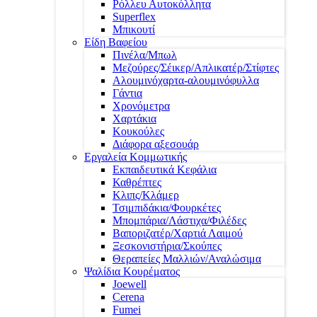
Ρόλλευ Αυτοκόλλητα
Superflex
Μπικουτί
Είδη Βαφείου
Πινέλα/Μπωλ
Μεζούρες/Σέικερ/Απλικατέρ/Στίφτες
Αλουμινόχαρτα-αλουμινόφυλλα
Γάντια
Χρονόμετρα
Χαρτάκια
Κουκούλες
Διάφορα αξεσουάρ
Εργαλεία Κομμωτικής
Εκπαιδευτικά Κεφάλια
Καθρέπτες
Κλιπς/Κλάμερ
Τσιμπιδάκια/Φουρκέτες
Μπομπάρια/Λάστιχα/Φιλέδες
Βαποριζατέρ/Χαρτιά Λαιμού
Ξεσκονιστήρια/Σκούπες
Θεραπείες Μαλλιών/Αναλώσιμα
Ψαλίδια Κουρέματος
Joewell
Cerena
Fumei