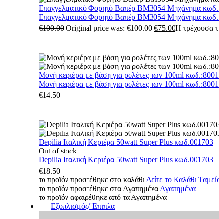
Επαγγελματικό Φορητό Βαπέρ BM3054 Μηχάνημα κωδ.
Επαγγελματικό Φορητό Βαπέρ BM3054 Μηχάνημα κωδ.
€
100.00
Original price was: €100.00.
€
75.00
Η τρέχουσα τι
Μονή κεριέρα με βάση για ρολέτες των 100ml κωδ.:800
Μονή κεριέρα με βάση για ρολέτες των 100ml κωδ.:800
€
14.50
Depilia Ιταλική Κεριέρα 50watt Super Plus κωδ.001703
Out of stock
Depilia Ιταλική Κεριέρα 50watt Super Plus κωδ.001703
€
18.50
το προϊόν προστέθηκε στο καλάθι
Δείτε το Καλάθι
Ταμεί
το προϊόν προστέθηκε στα Αγαπημένα
Αγαπημένα
το προϊόν αφαιρέθηκε από τα Αγαπημένα
Εξοπλισμός/΄Επιπλα