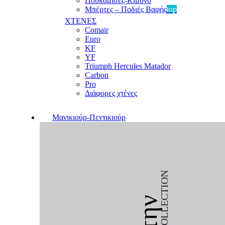
Πουκαμίσες-Κιμονό
Μπέρτες – Ποδιές Βαφής
top
ΧΤΕΝΕΣ
Comair
Euro
KF
YF
Triumph Hercules Matador
Carbon
Pro
Διάφορες χτένες
Μανικιούρ-Πεντικιούρ
COLLECTION