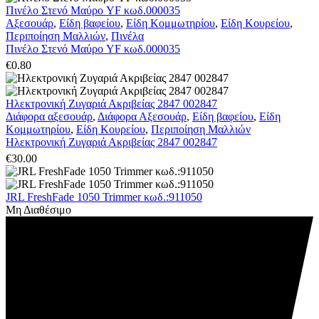
Πινέλο Στενό Μαύρο YF κωδ.000035
Αξεσουάρ
,
Είδη βαφείου
,
Είδη Κομμωτηρίου
,
Είδη Κουρείου
,
Περιποίηση Μαλλιών
,
Πινέλα
Πινέλο Στενό Μαύρο YF κωδ.000035
€
0.80
Ηλεκτρονική Ζυγαριά Ακριβείας 2847 002847
Διάφορα αξεσουάρ
,
Διάφορα Αξεσουάρ
,
Είδη βαφείου
,
Είδη
Κομμωτηρίου
,
Είδη Κουρείου
,
Περιποίηση Μαλλιών
Ηλεκτρονική Ζυγαριά Ακριβείας 2847 002847
€
30.00
JRL FreshFade 1050 Trimmer κωδ.:911050
Μη Διαθέσιμο