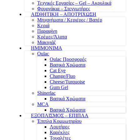
Τεχνικές Εργασίες – Gel – Ακρυλικά
Φουρνάκια – Στεγνωτήρες
ΑΙΣΘΗΤΙΚΗ – ΑΠΟΤΡΙΧΩΣΗ
Μηχανήματα / Κεριέρες / Βαπέρ
Κεριά
Παραφίνη
Κρέμες/Άλατα
Μακιγιάζ
ΗΜΙΜΟΝΙΜΑ
Oulac
Oulac Προσφορές
Βασικά Χρώματα
Cat Eye
Change/Fluo
Cheese/Turquoise
Gum Gel
Shinerlac
Βασικά Χρώματα
MCA
Βασικά Χρώματα
ΕΞΟΠΛΙΣΜΟΣ – ΕΠΙΠΛΑ
Έπιπλα Κομμωτηρίου
Λουτήρες
Καρέκλες
Τουαλέτες