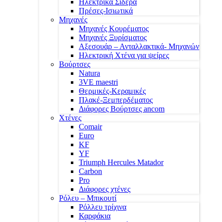
Ηλεκτρικά Σίδερα
Πρέσες-Ισιωτικά
Μηχανές
Μηχανές Κουρέματος
Μηχανές Ξυρίσματος
Αξεσουάρ – Ανταλλακτικά- Μηχανών
Ηλεκτρική Χτένα για ψείρες
Βούρτσες
Natura
3VE maestri
Θερμικές-Κεραμικές
Πλακέ-Ξεμπερδέματος
Διάφορες Βούρτσες ancom
Χτένες
Comair
Euro
KF
YF
Triumph Hercules Matador
Carbon
Pro
Διάφορες χτένες
Ρόλευ – Μπικουτί
Ρόλλευ τρίχινα
Καρφάκια