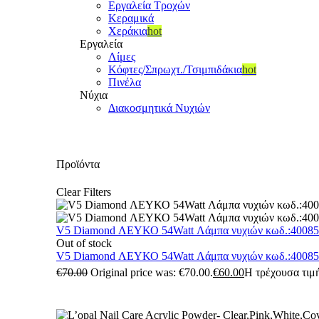
Εργαλεία Τροχών
Κεραμικά
Χεράκια
hot
Εργαλεία
Λίμες
Κόφτες/Σπρωχτ./Τσιμπιδάκια
hot
Πινέλα
Νύχια
Διακοσμητικά Νυχιών
Προϊόντα
Clear Filters
V5 Diamond ΛΕΥΚΟ 54Watt Λάμπα νυχιών κωδ.:4008
Out of stock
V5 Diamond ΛΕΥΚΟ 54Watt Λάμπα νυχιών κωδ.:4008
€
70.00
Original price was: €70.00.
€
60.00
Η τρέχουσα τιμή