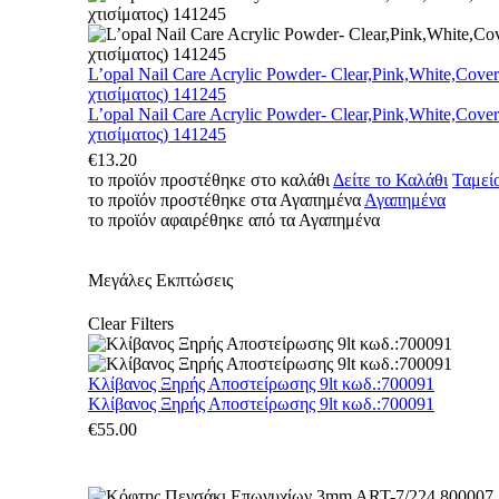
L’opal Nail Care Acrylic Powder- Clear,Pink,White,Cove
χτισίματος) 141245
L’opal Nail Care Acrylic Powder- Clear,Pink,White,Cove
χτισίματος) 141245
€
13.20
το προϊόν προστέθηκε στο καλάθι
Δείτε το Καλάθι
Ταμεί
το προϊόν προστέθηκε στα Αγαπημένα
Αγαπημένα
το προϊόν αφαιρέθηκε από τα Αγαπημένα
Μεγάλες Εκπτώσεις
Clear Filters
Κλίβανος Ξηρής Αποστείρωσης 9lt κωδ.:700091
Κλίβανος Ξηρής Αποστείρωσης 9lt κωδ.:700091
€
55.00