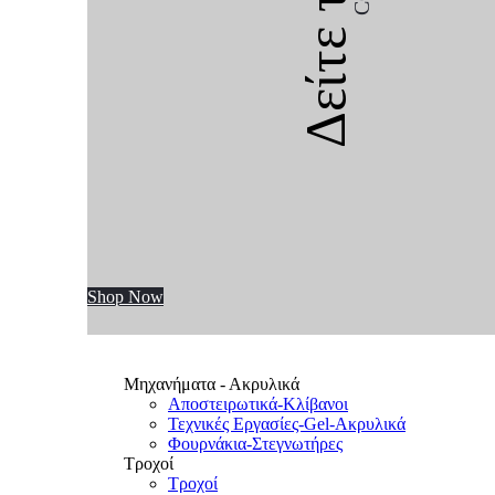
Δείτε την
Shop Now
Μηχανήματα - Ακρυλικά
Αποστειρωτικά-Κλίβανοι
Τεχνικές Εργασίες-Gel-Ακρυλικά
Φουρνάκια-Στεγνωτήρες
Τροχοί
Τροχοί