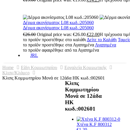
Δέρμα ακονίσματος L08 κωδ.:205060
Δέρμα ακονίσματος L08 κωδ.:205060
€
26.00
Original price was: €26.00.
€
22.00
Η τρέχουσα τιμή
το προϊόν προστέθηκε στο καλάθι
Δείτε το Καλάθι
Ταμεί
το προϊόν προστέθηκε στα Αγαπημένα
Αγαπημένα
το προϊόν αφαιρέθηκε από τα Αγαπημένα
JRL
Home
Είδη Κομμωτηρίου
Εργαλεία Κομμωτικής
Κλιπς/Κλάμερ
Κλιπς Κομμωτηρίου Μονά σε 12άδα HK κωδ.:002601
Κλιπς
Κομμωτηρίου
Μονά σε 12άδα
HK
κωδ.:002601
Χτένα K.F 800312
€
1.20