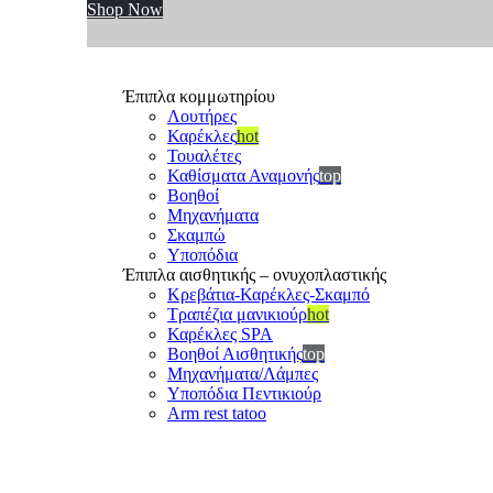
Shop Now
Έπιπλα κομμωτηρίου
Λουτήρες
Καρέκλες
hot
Τουαλέτες
Καθίσματα Αναμονής
top
Βοηθοί
Μηχανήματα
Σκαμπώ
Υποπόδια
Έπιπλα αισθητικής – ονυχοπλαστικής
Κρεβάτια-Καρέκλες-Σκαμπό
Τραπέζια μανικιούρ
hot
Καρέκλες SPA
Βοηθοί Αισθητικής
top
Μηχανήματα/Λάμπες
Υποπόδια Πεντικιούρ
Arm rest tatoo