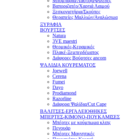
Μπομπάρια/Λάστιχα/Φιλέδες
Βαποριζατέρ/Χαρτιά Λαιμού
Ξεσκονιστήρια/Σκούπες
Θεραπείες Μαλλιών/Αναλώσιμα
ΞΥΡΑΦΙΑ
ΒΟΥΡΤΣΕΣ
Natura
3VE maestri
Θερμικές-Κεραμικές
Πλακέ-Ξεμπερδέματος
Διάφορες Βούρτσες ancom
ΨΑΛΙΔΙΑ ΚΟΥΡΕΜΑΤΟΣ
Joewell
Cerena
Fumei
Dayo
Prodiamond
Razorline
Διάφορα Ψαλίδια/Cut Cape
ΒΑΛΙΤΣΕΣ-ΕΡΓΑΛΕΙΟΘΗΚΕΣ
ΜΠΕΡΤΕΣ-ΚΙΜΟΝΟ-ΠΟΥΚΑΜΙΣΕΣ
Μπέρτες με κούμπωμα κλιπς
Πενουάρ
Μπέρτες Μαγνητικές