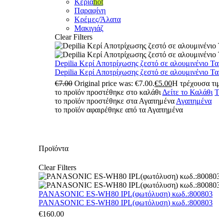
Κεριά
hot
Παραφίνη
Κρέμες/Άλατα
Μακιγιάζ
Clear Filters
Depilia Κερί Αποτρίχωσης ζεστό σε αλουμινένιο Τ
Depilia Κερί Αποτρίχωσης ζεστό σε αλουμινένιο Τ
€
7.00
Original price was: €7.00.
€
5.00
Η τρέχουσα τιμ
το προϊόν προστέθηκε στο καλάθι
Δείτε το Καλάθι
Τ
το προϊόν προστέθηκε στα Αγαπημένα
Αγαπημένα
το προϊόν αφαιρέθηκε από τα Αγαπημένα
Προϊόντα
Clear Filters
PANASONIC ES-WH80 IPL(φωτόλυση) κωδ.:800803
PANASONIC ES-WH80 IPL(φωτόλυση) κωδ.:800803
€
160.00