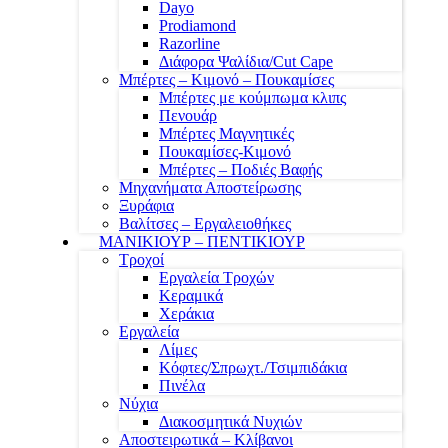
Dayo
Prodiamond
Razorline
Διάφορα Ψαλίδια/Cut Cape
Μπέρτες – Κιμονό – Πουκαμίσες
Μπέρτες με κούμπωμα κλιπς
Πενουάρ
Μπέρτες Μαγνητικές
Πουκαμίσες-Κιμονό
Μπέρτες – Ποδιές Βαφής
Μηχανήματα Αποστείρωσης
Ξυράφια
Βαλίτσες – Εργαλειοθήκες
ΜΑΝΙΚΙΟΥΡ – ΠΕΝΤΙΚΙΟΥΡ
Τροχοί
Εργαλεία Τροχών
Κεραμικά
Χεράκια
Εργαλεία
Λίμες
Κόφτες/Σπρωχτ./Τσιμπιδάκια
Πινέλα
Νύχια
Διακοσμητικά Νυχιών
Αποστειρωτικά – Κλίβανοι