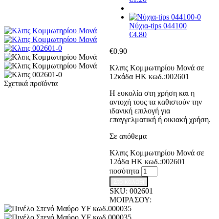
Νύχια-tips 044100
€
4.80
€
0.90
Κλιπς Κομμωτηρίου Μονά σε
12κάδα HK κωδ.:002601
Σχετικά προϊόντα
Η ευκολία στη χρήση και η
αντοχή τους τα καθιστούν την
ιδανική επιλογή για
επαγγελματική ή οικιακή χρήση.
Σε απόθεμα
Κλιπς Κομμωτηρίου Μονά σε
12άδα HK κωδ.:002601
ποσότητα
Στο καλάθι
SKU:
002601
ΜΟΙΡΑΣΟΥ: