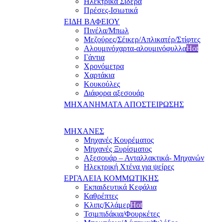
Ηλεκτρικά Σίδερα
Πρέσες-Ισιωτικά
ΕΙΔΗ ΒΑΦΕΙΟΥ
Πινέλα/Μπωλ
Μεζούρες/Σέικερ/Απλικατέρ/Στίφτες
Αλουμινόχαρτα-αλουμινόφυλλα
Hot
Γάντια
Χρονόμετρα
Χαρτάκια
Κουκούλες
Διάφορα αξεσουάρ
ΜΗΧΑΝΗΜΑΤΑ ΑΠΟΣΤΕΙΡΩΣΗΣ
ΜΗΧΑΝΕΣ
Μηχανές Κουρέματος
Μηχανές Ξυρίσματος
Αξεσουάρ – Ανταλλακτικά- Μηχανών
Ηλεκτρική Χτένα για ψείρες
ΕΡΓΑΛΕΙΑ ΚΟΜΜΩΤΙΚΗΣ
Εκπαιδευτικά Κεφάλια
Καθρέπτες
Κλιπς/Κλάμερ
Hot
Τσιμπιδάκια/Φουρκέτες