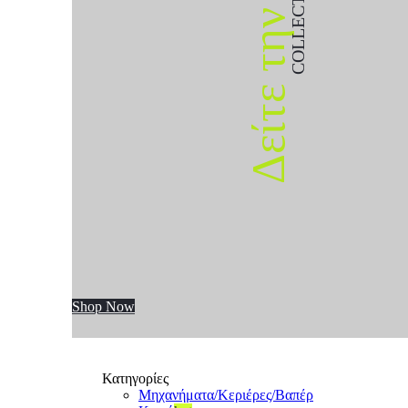
COLLECTION
Δείτε την
Shop Now
Κατηγορίες
Μηχανήματα/Κεριέρες/Βαπέρ