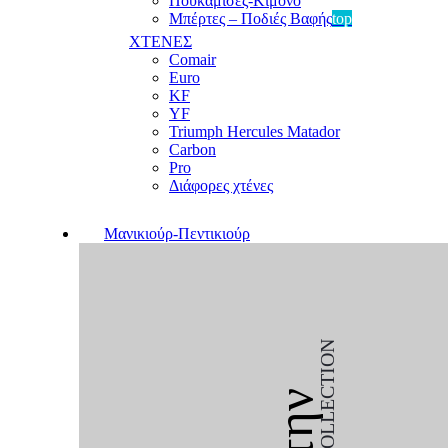
Πουκαμίσες-Κιμονό
Μπέρτες – Ποδιές Βαφής
top
ΧΤΕΝΕΣ
Comair
Euro
KF
YF
Triumph Hercules Matador
Carbon
Pro
Διάφορες χτένες
Μανικιούρ-Πεντικιούρ
COLLECTION