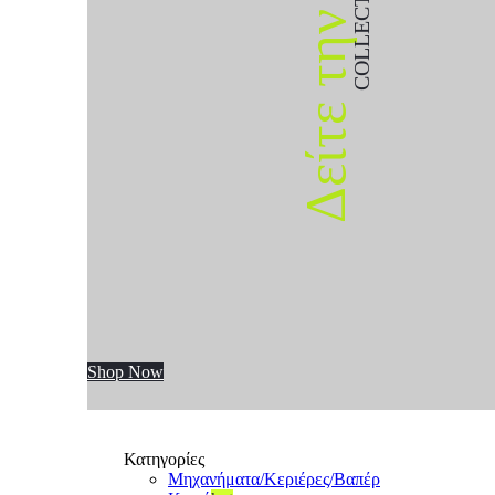
COLLECTION
Δείτε την
Shop Now
Κατηγορίες
Μηχανήματα/Κεριέρες/Βαπέρ