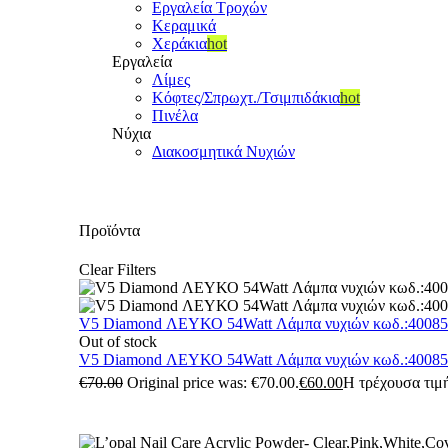
Εργαλεία Τροχών
Κεραμικά
Χεράκια
hot
Εργαλεία
Λίμες
Κόφτες/Σπρωχτ./Τσιμπιδάκια
hot
Πινέλα
Νύχια
Διακοσμητικά Νυχιών
Προϊόντα
Clear Filters
V5 Diamond ΛΕΥΚΟ 54Watt Λάμπα νυχιών κωδ.:4008
Out of stock
V5 Diamond ΛΕΥΚΟ 54Watt Λάμπα νυχιών κωδ.:4008
€
70.00
Original price was: €70.00.
€
60.00
Η τρέχουσα τιμή