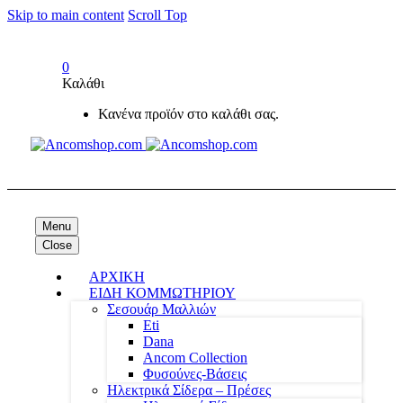
Skip to main content
Scroll Top
0
Καλάθι
Κανένα προϊόν στο καλάθι σας.
Menu
Close
ΑΡΧΙΚΗ
ΕΙΔΗ ΚΟΜΜΩΤΗΡΙΟΥ
Σεσουάρ Μαλλιών
Eti
Dana
Ancom Collection
Φυσούνες-Βάσεις
Ηλεκτρικά Σίδερα – Πρέσες