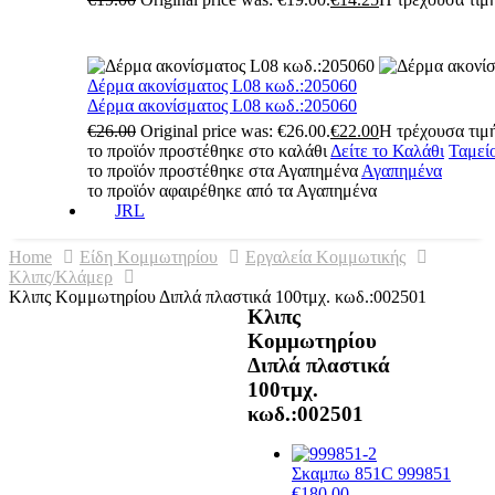
Δέρμα ακονίσματος L08 κωδ.:205060
Δέρμα ακονίσματος L08 κωδ.:205060
€
26.00
Original price was: €26.00.
€
22.00
Η τρέχουσα τιμή
το προϊόν προστέθηκε στο καλάθι
Δείτε το Καλάθι
Ταμεί
το προϊόν προστέθηκε στα Αγαπημένα
Αγαπημένα
το προϊόν αφαιρέθηκε από τα Αγαπημένα
JRL
Home
Είδη Κομμωτηρίου
Εργαλεία Κομμωτικής
Κλιπς/Κλάμερ
Κλιπς Κομμωτηρίου Διπλά πλαστικά 100τμχ. κωδ.:002501
Κλιπς
Κομμωτηρίου
Διπλά πλαστικά
100τμχ.
κωδ.:002501
Σκαμπω 851C 999851
€
180.00