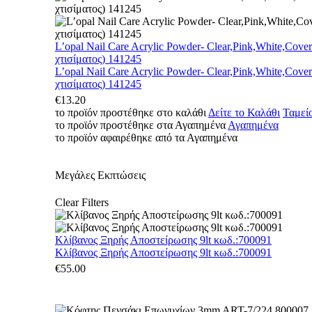
L’opal Nail Care Acrylic Powder- Clear,Pink,White,Cove
χτισίματος) 141245
L’opal Nail Care Acrylic Powder- Clear,Pink,White,Cove
χτισίματος) 141245
€
13.20
το προϊόν προστέθηκε στο καλάθι
Δείτε το Καλάθι
Ταμεί
το προϊόν προστέθηκε στα Αγαπημένα
Αγαπημένα
το προϊόν αφαιρέθηκε από τα Αγαπημένα
Μεγάλες Εκπτώσεις
Clear Filters
Κλίβανος Ξηρής Αποστείρωσης 9lt κωδ.:700091
Κλίβανος Ξηρής Αποστείρωσης 9lt κωδ.:700091
€
55.00