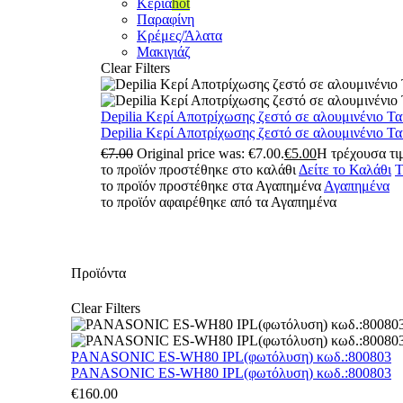
Κεριά
hot
Παραφίνη
Κρέμες/Άλατα
Μακιγιάζ
Clear Filters
Depilia Κερί Αποτρίχωσης ζεστό σε αλουμινένιο Τ
Depilia Κερί Αποτρίχωσης ζεστό σε αλουμινένιο Τ
€
7.00
Original price was: €7.00.
€
5.00
Η τρέχουσα τιμ
το προϊόν προστέθηκε στο καλάθι
Δείτε το Καλάθι
Τ
το προϊόν προστέθηκε στα Αγαπημένα
Αγαπημένα
το προϊόν αφαιρέθηκε από τα Αγαπημένα
Προϊόντα
Clear Filters
PANASONIC ES-WH80 IPL(φωτόλυση) κωδ.:800803
PANASONIC ES-WH80 IPL(φωτόλυση) κωδ.:800803
€
160.00