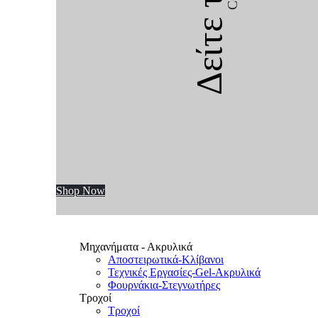
Δείτε την
Shop Now
Μηχανήματα - Ακρυλικά
Αποστειρωτικά-Κλίβανοι
Τεχνικές Εργασίες-Gel-Ακρυλικά
Φουρνάκια-Στεγνωτήρες
Τροχοί
Τροχοί