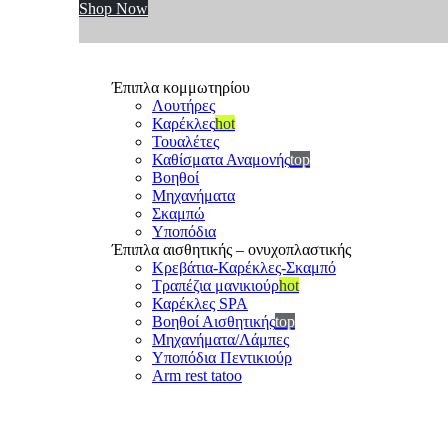
Shop Now
Έπιπλα κομμωτηρίου
Λουτήρες
Καρέκλες
hot
Τουαλέτες
Καθίσματα Αναμονής
top
Βοηθοί
Μηχανήματα
Σκαμπώ
Υποπόδια
Έπιπλα αισθητικής – ονυχοπλαστικής
Κρεβάτια-Καρέκλες-Σκαμπό
Τραπέζια μανικιούρ
hot
Καρέκλες SPA
Βοηθοί Αισθητικής
top
Μηχανήματα/Λάμπες
Υποπόδια Πεντικιούρ
Arm rest tatoo