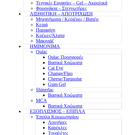
Τεχνικές Εργασίες – Gel – Ακρυλικά
Φουρνάκια – Στεγνωτήρες
ΑΙΣΘΗΤΙΚΗ – ΑΠΟΤΡΙΧΩΣΗ
Μηχανήματα / Κεριέρες / Βαπέρ
Κεριά
Παραφίνη
Κρέμες/Άλατα
Μακιγιάζ
ΗΜΙΜΟΝΙΜΑ
Oulac
Oulac Προσφορές
Βασικά Χρώματα
Cat Eye
Change/Fluo
Cheese/Turquoise
Gum Gel
Shinerlac
Βασικά Χρώματα
MCA
Βασικά Χρώματα
ΕΞΟΠΛΙΣΜΟΣ – ΕΠΙΠΛΑ
Έπιπλα Κομμωτηρίου
Λουτήρες
Καρέκλες
Τουαλέτες