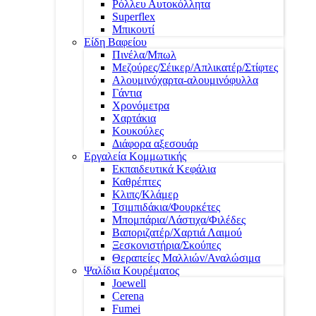
Ρόλλευ Αυτοκόλλητα
Superflex
Μπικουτί
Είδη Βαφείου
Πινέλα/Μπωλ
Μεζούρες/Σέικερ/Απλικατέρ/Στίφτες
Αλουμινόχαρτα-αλουμινόφυλλα
Γάντια
Χρονόμετρα
Χαρτάκια
Κουκούλες
Διάφορα αξεσουάρ
Εργαλεία Κομμωτικής
Εκπαιδευτικά Κεφάλια
Καθρέπτες
Κλιπς/Κλάμερ
Τσιμπιδάκια/Φουρκέτες
Μπομπάρια/Λάστιχα/Φιλέδες
Βαποριζατέρ/Χαρτιά Λαιμού
Ξεσκονιστήρια/Σκούπες
Θεραπείες Μαλλιών/Αναλώσιμα
Ψαλίδια Κουρέματος
Joewell
Cerena
Fumei