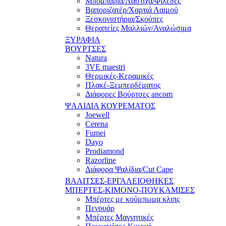
Μπομπάρια/Λάστιχα/Φιλέδες
Βαποριζατέρ/Χαρτιά Λαιμού
Ξεσκονιστήρια/Σκούπες
Θεραπείες Μαλλιών/Αναλώσιμα
ΞΥΡΑΦΙΑ
ΒΟΥΡΤΣΕΣ
Natura
3VE maestri
Θερμικές-Κεραμικές
Πλακέ-Ξεμπερδέματος
Διάφορες Βούρτσες ancom
ΨΑΛΙΔΙΑ ΚΟΥΡΕΜΑΤΟΣ
Joewell
Cerena
Fumei
Dayo
Prodiamond
Razorline
Διάφορα Ψαλίδια/Cut Cape
ΒΑΛΙΤΣΕΣ-ΕΡΓΑΛΕΙΟΘΗΚΕΣ
ΜΠΕΡΤΕΣ-ΚΙΜΟΝΟ-ΠΟΥΚΑΜΙΣΕΣ
Μπέρτες με κούμπωμα κλιπς
Πενουάρ
Μπέρτες Μαγνητικές