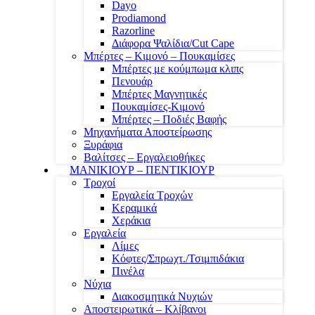
Dayo
Prodiamond
Razorline
Διάφορα Ψαλίδια/Cut Cape
Μπέρτες – Κιμονό – Πουκαμίσες
Μπέρτες με κούμπωμα κλιπς
Πενουάρ
Μπέρτες Μαγνητικές
Πουκαμίσες-Κιμονό
Μπέρτες – Ποδιές Βαφής
Μηχανήματα Αποστείρωσης
Ξυράφια
Βαλίτσες – Εργαλειοθήκες
ΜΑΝΙΚΙΟΥΡ – ΠΕΝΤΙΚΙΟΥΡ
Τροχοί
Εργαλεία Τροχών
Κεραμικά
Χεράκια
Εργαλεία
Λίμες
Κόφτες/Σπρωχτ./Τσιμπιδάκια
Πινέλα
Νύχια
Διακοσμητικά Νυχιών
Αποστειρωτικά – Κλίβανοι