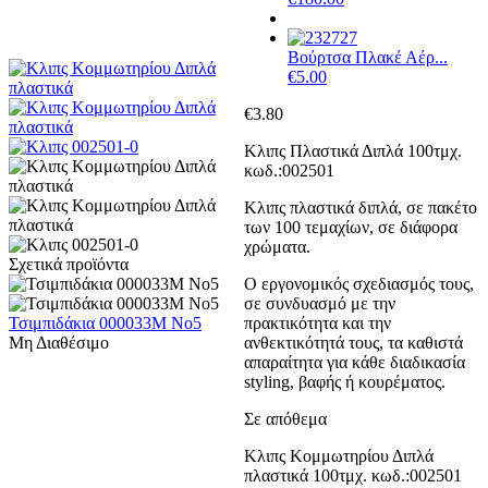
Βούρτσα Πλακέ Αέρ...
€
5.00
€
3.80
Κλιπς Πλαστικά Διπλά 100τμχ.
κωδ.:002501
Κλιπς πλαστικά διπλά, σε πακέτο
των 100 τεμαχίων, σε διάφορα
χρώματα.
Σχετικά προϊόντα
Ο εργονομικός σχεδιασμός τους,
σε συνδυασμό με την
Τσιμπιδάκια 000033Μ Νο5
πρακτικότητα και την
Μη Διαθέσιμο
ανθεκτικότητά τους, τα καθιστά
απαραίτητα για κάθε διαδικασία
styling, βαφής ή κουρέματος.
Σε απόθεμα
Κλιπς Κομμωτηρίου Διπλά
πλαστικά 100τμχ. κωδ.:002501