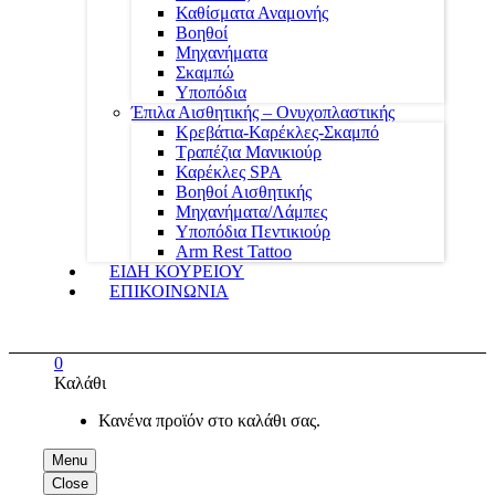
Καθίσματα Αναμονής
Βοηθοί
Μηχανήματα
Σκαμπώ
Υποπόδια
Έπιλα Αισθητικής – Ονυχοπλαστικής
Κρεβάτια-Καρέκλες-Σκαμπό
Τραπέζια Μανικιούρ
Καρέκλες SPA
Βοηθοί Αισθητικής
Μηχανήματα/Λάμπες
Υποπόδια Πεντικιούρ
Arm Rest Tattoo
ΕΙΔΗ ΚΟΥΡΕΙΟΥ
ΕΠΙΚΟΙΝΩΝΙΑ
0
Καλάθι
Κανένα προϊόν στο καλάθι σας.
Menu
Close