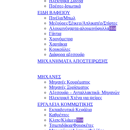
Ηλεκτρικά Σίδερα
Πρέσες-Ισιωτικά
ΕΙΔΗ ΒΑΦΕΙΟΥ
Πινέλα/Μπωλ
Μεζούρες/Σέικερ/Απλικατέρ/Στίφτες
Αλουμινόχαρτα-αλουμινόφυλλα
Hot
Γάντια
Χρονόμετρα
Χαρτάκια
Κουκούλες
Διάφορα αξεσουάρ
ΜΗΧΑΝΗΜΑΤΑ ΑΠΟΣΤΕΙΡΩΣΗΣ
ΜΗΧΑΝΕΣ
Μηχανές Κουρέματος
Μηχανές Ξυρίσματος
Αξεσουάρ – Ανταλλακτικά- Μηχανών
Ηλεκτρική Χτένα για ψείρες
ΕΡΓΑΛΕΙΑ ΚΟΜΜΩΤΙΚΗΣ
Εκπαιδευτικά Κεφάλια
Καθρέπτες
Κλιπς/Κλάμερ
Hot
Τσιμπιδάκια/Φουρκέτες