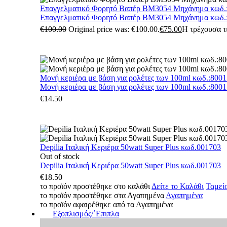
Επαγγελματικό Φορητό Βαπέρ BM3054 Μηχάνημα κωδ.
Επαγγελματικό Φορητό Βαπέρ BM3054 Μηχάνημα κωδ.
€
100.00
Original price was: €100.00.
€
75.00
Η τρέχουσα τι
Μονή κεριέρα με βάση για ρολέτες των 100ml κωδ.:800
Μονή κεριέρα με βάση για ρολέτες των 100ml κωδ.:800
€
14.50
Depilia Ιταλική Κεριέρα 50watt Super Plus κωδ.001703
Out of stock
Depilia Ιταλική Κεριέρα 50watt Super Plus κωδ.001703
€
18.50
το προϊόν προστέθηκε στο καλάθι
Δείτε το Καλάθι
Ταμεί
το προϊόν προστέθηκε στα Αγαπημένα
Αγαπημένα
το προϊόν αφαιρέθηκε από τα Αγαπημένα
Εξοπλισμός/΄Επιπλα