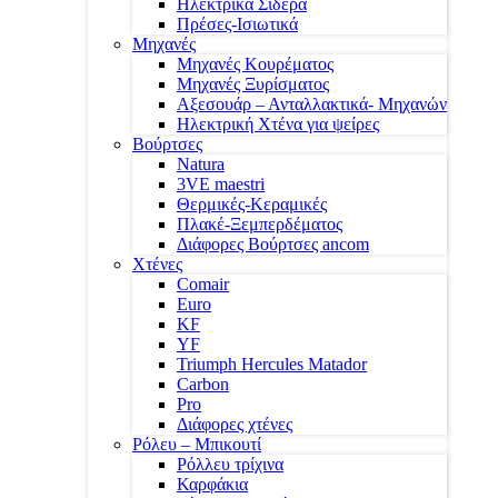
Ηλεκτρικά Σίδερα
Πρέσες-Ισιωτικά
Μηχανές
Μηχανές Κουρέματος
Μηχανές Ξυρίσματος
Αξεσουάρ – Ανταλλακτικά- Μηχανών
Ηλεκτρική Χτένα για ψείρες
Βούρτσες
Natura
3VE maestri
Θερμικές-Κεραμικές
Πλακέ-Ξεμπερδέματος
Διάφορες Βούρτσες ancom
Χτένες
Comair
Euro
KF
YF
Triumph Hercules Matador
Carbon
Pro
Διάφορες χτένες
Ρόλευ – Μπικουτί
Ρόλλευ τρίχινα
Καρφάκια