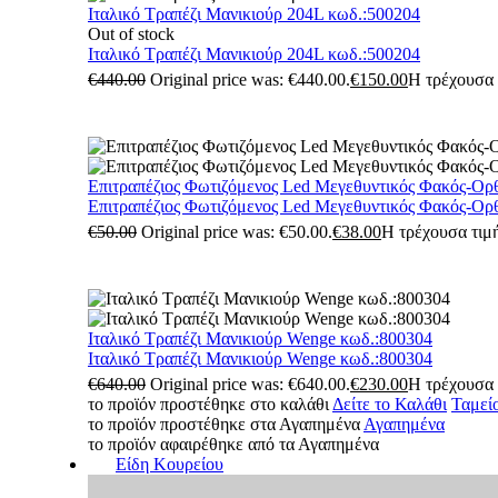
Ιταλικό Τραπέζι Μανικιούρ 204L κωδ.:500204
Out of stock
Ιταλικό Τραπέζι Μανικιούρ 204L κωδ.:500204
€
440.00
Original price was: €440.00.
€
150.00
Η τρέχουσα τ
Επιτραπέζιος Φωτιζόμενος Led Μεγεθυντικός Φακός-Ορ
Επιτραπέζιος Φωτιζόμενος Led Μεγεθυντικός Φακός-Ορ
€
50.00
Original price was: €50.00.
€
38.00
Η τρέχουσα τιμή
Ιταλικό Τραπέζι Μανικιούρ Wenge κωδ.:800304
Ιταλικό Τραπέζι Μανικιούρ Wenge κωδ.:800304
€
640.00
Original price was: €640.00.
€
230.00
Η τρέχουσα τ
το προϊόν προστέθηκε στο καλάθι
Δείτε το Καλάθι
Ταμεί
το προϊόν προστέθηκε στα Αγαπημένα
Αγαπημένα
το προϊόν αφαιρέθηκε από τα Αγαπημένα
Είδη Κουρείου