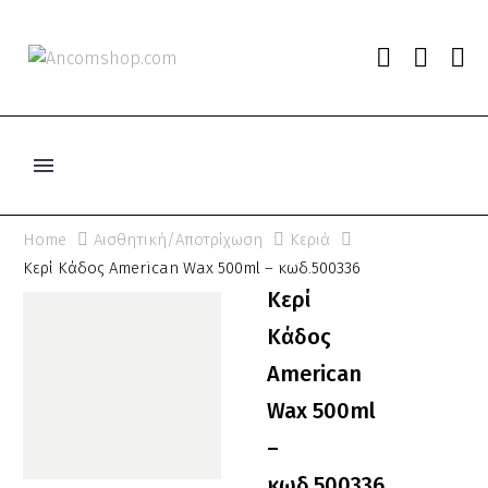
Home
Αισθητική/Αποτρίχωση
Κεριά
Κερί Κάδος American Wax 500ml – κωδ.500336
Κερί
Κάδος
American
Wax 500ml
–
κωδ.500336