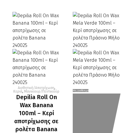
Αισθητική/Αποτρίχωση
,
Depilia
Depilia
Μη Διαθέσιμο
Κεριά
,
Μανικιουρ/Πεντικιούρ
Depilia Roll On
Roll
Roll
Wax Banana
On
On
Wax
Wax
100ml – Kερί
Banana
Mela
αποτρίχωσης σε
100ml
Verde
ρολέτα Banana