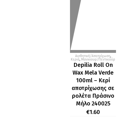
Αισθητική/Αποτρίχωση
,
Κεριά
,
Μανικιουρ/Πεντικιούρ
Depilia Roll On
Wax Mela Verde
100ml – Kερί
αποτρίχωσης σε
ρολέτα Πράσινο
Μήλο 240025
€
1.60