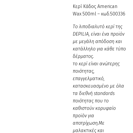
Κερί Κάδος American
Wax 500ml – κωδ.500336
Tο λιποδιαλυτό κερί της
DEPILIA, είναι ένα προïόν
με μεγάλη απόδοση και
κατάλληλο για κάθε τύπο
δέρματος.
το κερί είναι ανώτερης
ποιότητας,
επαγγελματικό,
κατασκευασμένο με όλα
τα διεθνή standards
ποιότητας που το
καθιστούν κορυφαίο
προϊόν για
αποτρίχωση.Με
μαλακτικές και