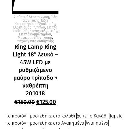
Αισθητική/Αποτρίχωση
,
Είδη
αισθητικής
,
Είδη
Κομμωτηρίου
,
Εξοπλισμός
,
Εξοπλισμός - Έπιπλα
,
Έπιπλα
αισθητικής - ονυχοπλαστικής
,
Έπιπλα κομμωτηρίου
,
Μανικιουρ/Πεντικιούρ
,
Μηχανήματα αισθητικής
Ring Lamp Ring
Light 18” λευκό –
45W LED με
ρυθμιζόμενο
μαύρο τρίποδο +
καθρέπτη
201018
Original
Η
€
150.00
€
125.00
price
τρέχουσα
was:
τιμή
το προϊόν προστέθηκε στο καλάθι
Δείτε το Καλάθι
Ταμείο
€150.00.
είναι:
το προϊόν προστέθηκε στα Αγαπημένα
Αγαπημένα
€125.00.