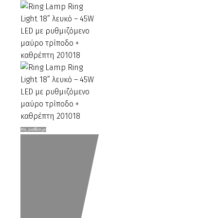
Ring
Μη Διαθέσιμο
Lamp
Ring
Light
18”
λευκό
–
45W