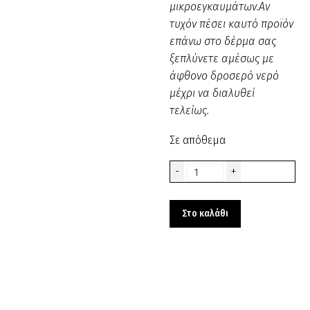
μικροεγκαυμάτων.Αν
τυχόν πέσει καυτό προϊόν
επάνω στο δέρμα σας
ξεπλύνετε αμέσως με
άφθονο δροσερό νερό
μέχρι να διαλυθεί
τελείως.
Σε απόθεμα
Κερί
-
+
Κάδος
American
Στο καλάθι
Wax
500ml
-
κωδ.500336
ποσότητα