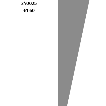
–
100ml
240025
Kερί
–
€
1.60
αποτρίχωσης
Kερί
σε
αποτρίχωσης
ρολέτα
σε
Banana
ρολέτα
240025
Πράσινο
Μήλο
240025