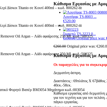
Κάθισμα Εργασίας με Αμο
Λουτήρας TS-8003 ...
€
520.00
Σκαμπώ TS-3223 0...
€
190.00
Original price was:
€
260.00
Original price was: €260.0
Κάθισμα Εργασίας με Αμο
Οι παραγγελίες για το συγκεκρι
Δερματίνη άσπρη.
Διαστάσεις : 69πλάτος Χ 67βάθος 
40εκ.-58εκ.
Κάθισμα εργασίας από δερματίνη μ
για τον τεχνίτη και για τον πελά
πάγκο εργασίας.