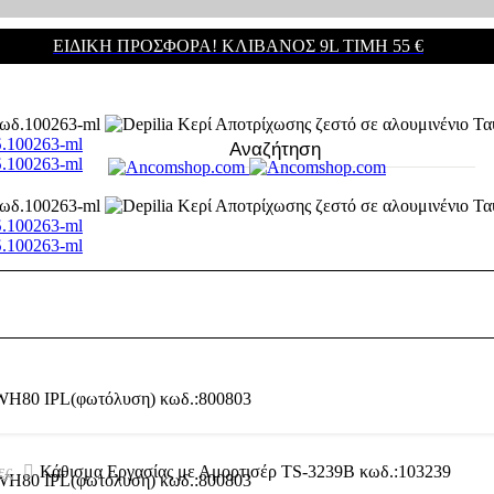
ΕΙΔΙΚΗ ΠΡΟΣΦΟΡΑ! ΚΛΊΒΑΝΟΣ 9L ΤΙΜΉ 55 €
δ.100263-ml
δ.100263-ml
δ.100263-ml
δ.100263-ml
ες
Κάθισμα Εργασίας με Αμορτισέρ TS-3239B κωδ.:103239