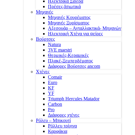
Ηλεκτρικά Σίδερα
Πρέσες-Ισιωτικά
Μηχανές
Μηχανές Κουρέματος
Μηχανές Ξυρίσματος
Αξεσουάρ – Ανταλλακτικά- Μηχανών
Ηλεκτρική Χτένα για ψείρες
Βούρτσες
Natura
3VE maestri
Θερμικές-Κεραμικές
Πλακέ-Ξεμπερδέματος
Διάφορες Βούρτσες ancom
Χτένες
Comair
Euro
KF
YF
Triumph Hercules Matador
Carbon
Pro
Διάφορες χτένες
Ρόλευ – Μπικουτί
Ρόλλευ τρίχινα
Καρφάκια