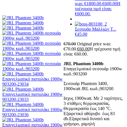
was: €1800.00.
€
600.00
Η
τρέχουσα τιμή είναι:
€600.00.
Σεσουάρ Μαλλιών T...
€
45.00
€
70.00
Original price was:
€70.00.
€
60.00
Η τρέχουσα τιμή
είναι: €60.00.
JRL Phantom 3400b
Επαγγελματικό σεσουάρ 1900w
κωδ.:903200
Σεσουάρ Phantom 3400,
1900watt JRL κωδ.;903200
Iσχυς 1900watt. Με 2 ταχύτητες,
3 στάθμες θερμοκρασίας.
Θερμοκρασία έως 140 °C.
Eξαιρετικό αθόρυβο έως 83
db.Εξαιρετικά δυνατό και
γρήγορο, χαμηλή