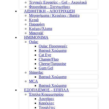
Τεχνικές Εργασίες – Gel – Ακρυλικά
Φουρνάκια – Στεγνωτήρες
ΑΙΣΘΗΤΙΚΗ – ΑΠΟΤΡΙΧΩΣΗ
Μηχανήματα / Κεριέρες / Βαπέρ
Κεριά
Παραφίνη
Κρέμες/Άλατα
Μακιγιάζ
ΗΜΙΜΟΝΙΜΑ
Oulac
Oulac Προσφορές
Βασικά Χρώματα
Cat Eye
Change/Fluo
Cheese/Turquoise
Gum Gel
Shinerlac
Βασικά Χρώματα
MCA
Βασικά Χρώματα
ΕΞΟΠΛΙΣΜΟΣ – ΕΠΙΠΛΑ
Έπιπλα Κομμωτηρίου
Λουτήρες
Καρέκλες
Τουαλέτες