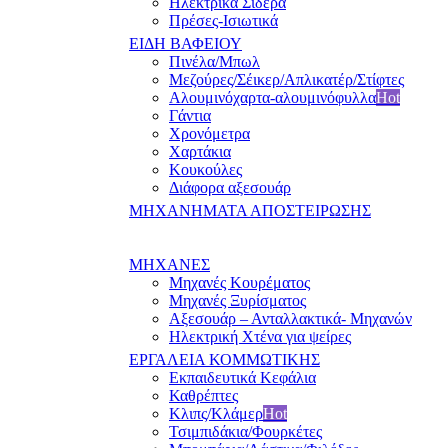
Ηλεκτρικά Σίδερα
Πρέσες-Ισιωτικά
ΕΙΔΗ ΒΑΦΕΙΟΥ
Πινέλα/Μπωλ
Μεζούρες/Σέικερ/Απλικατέρ/Στίφτες
Αλουμινόχαρτα-αλουμινόφυλλα
Hot
Γάντια
Χρονόμετρα
Χαρτάκια
Κουκούλες
Διάφορα αξεσουάρ
ΜΗΧΑΝΗΜΑΤΑ ΑΠΟΣΤΕΙΡΩΣΗΣ
ΜΗΧΑΝΕΣ
Μηχανές Κουρέματος
Μηχανές Ξυρίσματος
Αξεσουάρ – Ανταλλακτικά- Μηχανών
Ηλεκτρική Χτένα για ψείρες
ΕΡΓΑΛΕΙΑ ΚΟΜΜΩΤΙΚΗΣ
Εκπαιδευτικά Κεφάλια
Καθρέπτες
Κλιπς/Κλάμερ
Hot
Τσιμπιδάκια/Φουρκέτες