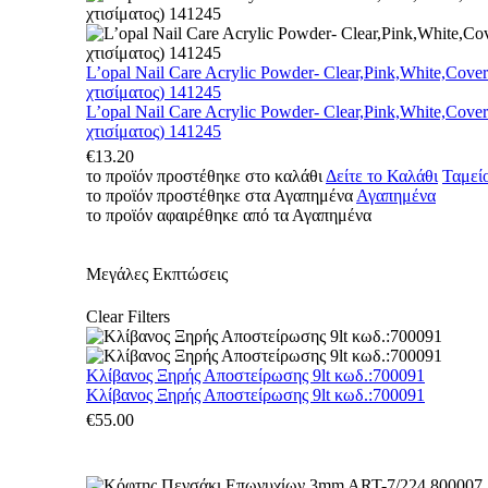
L’opal Nail Care Acrylic Powder- Clear,Pink,White,Cove
χτισίματος) 141245
L’opal Nail Care Acrylic Powder- Clear,Pink,White,Cove
χτισίματος) 141245
€
13.20
το προϊόν προστέθηκε στο καλάθι
Δείτε το Καλάθι
Ταμεί
το προϊόν προστέθηκε στα Αγαπημένα
Αγαπημένα
το προϊόν αφαιρέθηκε από τα Αγαπημένα
Μεγάλες Εκπτώσεις
Clear Filters
Κλίβανος Ξηρής Αποστείρωσης 9lt κωδ.:700091
Κλίβανος Ξηρής Αποστείρωσης 9lt κωδ.:700091
€
55.00