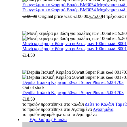
Επαγγελματικό Φορητό Βαπέρ BM3054 Μηχάνημα κωδ.
Επαγγελματικό Φορητό Βαπέρ BM3054 Μηχάνημα κωδ.
€
100.00
Original price was: €100.00.
€
75.00
Η τρέχουσα τι
Μονή κεριέρα με βάση για ρολέτες των 100ml κωδ.:800
Μονή κεριέρα με βάση για ρολέτες των 100ml κωδ.:800
€
14.50
Depilia Ιταλική Κεριέρα 50watt Super Plus κωδ.001703
Out of stock
Depilia Ιταλική Κεριέρα 50watt Super Plus κωδ.001703
€
18.50
το προϊόν προστέθηκε στο καλάθι
Δείτε το Καλάθι
Ταμεί
το προϊόν προστέθηκε στα Αγαπημένα
Αγαπημένα
το προϊόν αφαιρέθηκε από τα Αγαπημένα
Εξοπλισμός/΄Επιπλα