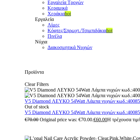
Εργαλεία Τροχών
Κεραμικά
Χεράκια
hot
Εργαλεία
Λίμες
Κόφτες/Σπρωχτ./Τσιμπιδάκια
hot
Πινέλα
Νύχια
Διακοσμητικά Νυχιών
Προϊόντα
Clear Filters
V5 Diamond ΛΕΥΚΟ 54Watt Λάμπα νυχιών κωδ.:4008
Out of stock
V5 Diamond ΛΕΥΚΟ 54Watt Λάμπα νυχιών κωδ.:4008
€
70.00
Original price was: €70.00.
€
60.00
Η τρέχουσα τιμή