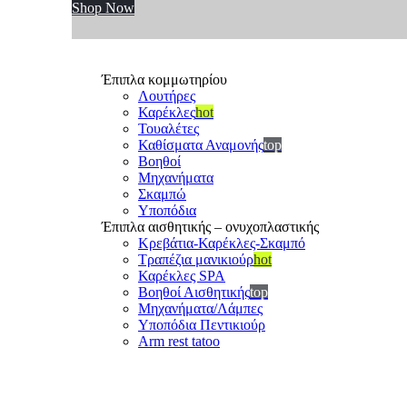
Shop Now
Έπιπλα κομμωτηρίου
Λουτήρες
Καρέκλες
hot
Τουαλέτες
Καθίσματα Αναμονής
top
Βοηθοί
Μηχανήματα
Σκαμπώ
Υποπόδια
Έπιπλα αισθητικής – ονυχοπλαστικής
Κρεβάτια-Καρέκλες-Σκαμπό
Τραπέζια μανικιούρ
hot
Καρέκλες SPA
Βοηθοί Αισθητικής
top
Μηχανήματα/Λάμπες
Υποπόδια Πεντικιούρ
Arm rest tatoo