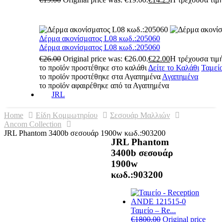
Δέρμα ακονίσματος L08 κωδ.:205060
Δέρμα ακονίσματος L08 κωδ.:205060
€
26.00
Original price was: €26.00.
€
22.00
Η τρέχουσα τιμή
το προϊόν προστέθηκε στο καλάθι
Δείτε το Καλάθι
Ταμεί
το προϊόν προστέθηκε στα Αγαπημένα
Αγαπημένα
το προϊόν αφαιρέθηκε από τα Αγαπημένα
JRL
Home
Είδη Κομμωτηρίου
Σεσουάρ Μαλλιών
Ancom Collection
JRL Phantom 3400b σεσουάρ 1900w κωδ.:903200
JRL Phantom
3400b σεσουάρ
1900w
κωδ.:903200
Ταμείο – Re...
€
1800.00
Original price