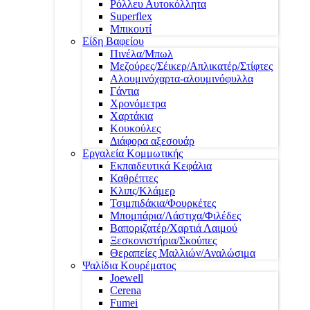
Ρόλλευ Αυτοκόλλητα
Superflex
Μπικουτί
Είδη Βαφείου
Πινέλα/Μπωλ
Μεζούρες/Σέικερ/Απλικατέρ/Στίφτες
Αλουμινόχαρτα-αλουμινόφυλλα
Γάντια
Χρονόμετρα
Χαρτάκια
Κουκούλες
Διάφορα αξεσουάρ
Εργαλεία Κομμωτικής
Εκπαιδευτικά Κεφάλια
Καθρέπτες
Κλιπς/Κλάμερ
Τσιμπιδάκια/Φουρκέτες
Μπομπάρια/Λάστιχα/Φιλέδες
Βαποριζατέρ/Χαρτιά Λαιμού
Ξεσκονιστήρια/Σκούπες
Θεραπείες Μαλλιών/Αναλώσιμα
Ψαλίδια Κουρέματος
Joewell
Cerena
Fumei