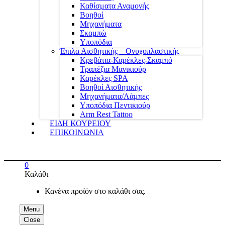
Καθίσματα Αναμονής
Βοηθοί
Μηχανήματα
Σκαμπώ
Υποπόδια
Έπιλα Αισθητικής – Ονυχοπλαστικής
Κρεβάτια-Καρέκλες-Σκαμπό
Τραπέζια Μανικιούρ
Καρέκλες SPA
Βοηθοί Αισθητικής
Μηχανήματα/Λάμπες
Υποπόδια Πεντικιούρ
Arm Rest Tattoo
ΕΙΔΗ ΚΟΥΡΕΙΟΥ
ΕΠΙΚΟΙΝΩΝΙΑ
0
Καλάθι
Κανένα προϊόν στο καλάθι σας.
Menu
Close