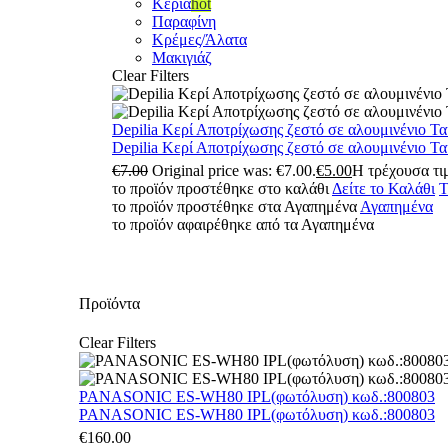
Κεριά
hot
Παραφίνη
Κρέμες/Άλατα
Μακιγιάζ
Clear Filters
Depilia Κερί Αποτρίχωσης ζεστό σε αλουμινένιο Τ
Depilia Κερί Αποτρίχωσης ζεστό σε αλουμινένιο Τ
€
7.00
Original price was: €7.00.
€
5.00
Η τρέχουσα τιμ
το προϊόν προστέθηκε στο καλάθι
Δείτε το Καλάθι
Τ
το προϊόν προστέθηκε στα Αγαπημένα
Αγαπημένα
το προϊόν αφαιρέθηκε από τα Αγαπημένα
Προϊόντα
Clear Filters
PANASONIC ES-WH80 IPL(φωτόλυση) κωδ.:800803
PANASONIC ES-WH80 IPL(φωτόλυση) κωδ.:800803
€
160.00