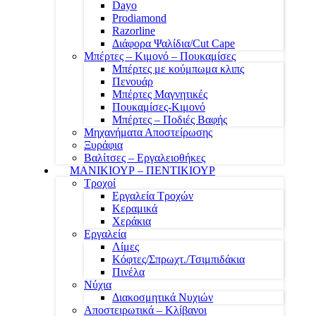
Dayo
Prodiamond
Razorline
Διάφορα Ψαλίδια/Cut Cape
Μπέρτες – Κιμονό – Πουκαμίσες
Μπέρτες με κούμπωμα κλιπς
Πενουάρ
Μπέρτες Μαγνητικές
Πουκαμίσες-Κιμονό
Μπέρτες – Ποδιές Βαφής
Μηχανήματα Αποστείρωσης
Ξυράφια
Βαλίτσες – Εργαλειοθήκες
ΜΑΝΙΚΙΟΥΡ – ΠΕΝΤΙΚΙΟΥΡ
Τροχοί
Εργαλεία Τροχών
Κεραμικά
Χεράκια
Εργαλεία
Λίμες
Κόφτες/Σπρωχτ./Τσιμπιδάκια
Πινέλα
Νύχια
Διακοσμητικά Νυχιών
Αποστειρωτικά – Κλίβανοι