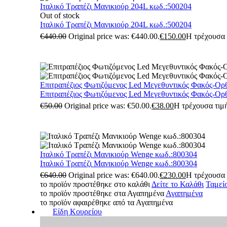
Ιταλικό Τραπέζι Μανικιούρ 204L κωδ.:500204
Out of stock
Ιταλικό Τραπέζι Μανικιούρ 204L κωδ.:500204
€
440.00
Original price was: €440.00.
€
150.00
Η τρέχουσα τ
Επιτραπέζιος Φωτιζόμενος Led Μεγεθυντικός Φακός-Ορ
Επιτραπέζιος Φωτιζόμενος Led Μεγεθυντικός Φακός-Ορ
€
50.00
Original price was: €50.00.
€
38.00
Η τρέχουσα τιμή
Ιταλικό Τραπέζι Μανικιούρ Wenge κωδ.:800304
Ιταλικό Τραπέζι Μανικιούρ Wenge κωδ.:800304
€
640.00
Original price was: €640.00.
€
230.00
Η τρέχουσα τ
το προϊόν προστέθηκε στο καλάθι
Δείτε το Καλάθι
Ταμεί
το προϊόν προστέθηκε στα Αγαπημένα
Αγαπημένα
το προϊόν αφαιρέθηκε από τα Αγαπημένα
Είδη Κουρείου