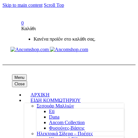
Skip to main content
Scroll Top
0
Καλάθι
Κανένα προϊόν στο καλάθι σας.
Menu
Close
ΑΡΧΙΚΗ
ΕΙΔΗ ΚΟΜΜΩΤΗΡΙΟΥ
Σεσουάρ Μαλλιών
Eti
Dana
Ancom Collection
Φυσούνες-Βάσεις
Ηλεκτρικά Σίδερα – Πρέσες