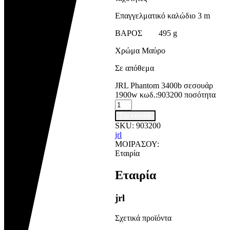
Επαγγελματικό καλώδιο 3 m
ΒΑΡΟΣ 495 g
Χρώμα Μαύρο
Σε απόθεμα
JRL Phantom 3400b σεσουάρ
1900w κωδ.:903200 ποσότητα
Στο καλάθι
SKU:
903200
jrl
ΜΟΙΡΑΣΟΥ:
Εταιρία
Εταιρία
jrl
Σχετικά προϊόντα