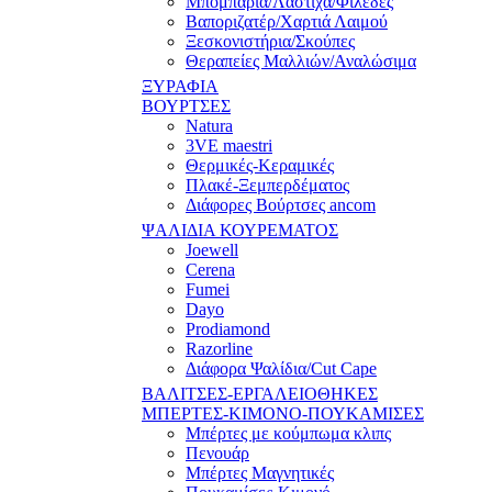
Μπομπάρια/Λάστιχα/Φιλέδες
Βαποριζατέρ/Χαρτιά Λαιμού
Ξεσκονιστήρια/Σκούπες
Θεραπείες Μαλλιών/Αναλώσιμα
ΞΥΡΑΦΙΑ
ΒΟΥΡΤΣΕΣ
Natura
3VE maestri
Θερμικές-Κεραμικές
Πλακέ-Ξεμπερδέματος
Διάφορες Βούρτσες ancom
ΨΑΛΙΔΙΑ ΚΟΥΡΕΜΑΤΟΣ
Joewell
Cerena
Fumei
Dayo
Prodiamond
Razorline
Διάφορα Ψαλίδια/Cut Cape
ΒΑΛΙΤΣΕΣ-ΕΡΓΑΛΕΙΟΘΗΚΕΣ
ΜΠΕΡΤΕΣ-ΚΙΜΟΝΟ-ΠΟΥΚΑΜΙΣΕΣ
Μπέρτες με κούμπωμα κλιπς
Πενουάρ
Μπέρτες Μαγνητικές