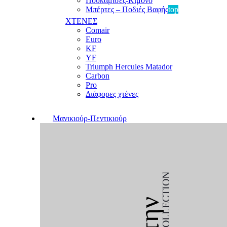
Πουκαμίσες-Κιμονό
Μπέρτες – Ποδιές Βαφής
top
ΧΤΕΝΕΣ
Comair
Euro
KF
YF
Triumph Hercules Matador
Carbon
Pro
Διάφορες χτένες
Μανικιούρ-Πεντικιούρ
COLLECTION