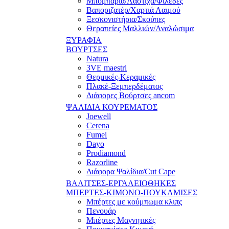
Μπομπάρια/Λάστιχα/Φιλέδες
Βαποριζατέρ/Χαρτιά Λαιμού
Ξεσκονιστήρια/Σκούπες
Θεραπείες Μαλλιών/Αναλώσιμα
ΞΥΡΑΦΙΑ
ΒΟΥΡΤΣΕΣ
Natura
3VE maestri
Θερμικές-Κεραμικές
Πλακέ-Ξεμπερδέματος
Διάφορες Βούρτσες ancom
ΨΑΛΙΔΙΑ ΚΟΥΡΕΜΑΤΟΣ
Joewell
Cerena
Fumei
Dayo
Prodiamond
Razorline
Διάφορα Ψαλίδια/Cut Cape
ΒΑΛΙΤΣΕΣ-ΕΡΓΑΛΕΙΟΘΗΚΕΣ
ΜΠΕΡΤΕΣ-ΚΙΜΟΝΟ-ΠΟΥΚΑΜΙΣΕΣ
Μπέρτες με κούμπωμα κλιπς
Πενουάρ
Μπέρτες Μαγνητικές