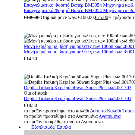
Επαγγελματικό Φορητό Βαπέρ BM3054 Μηχάνημα κωδ.
Επαγγελματικό Φορητό Βαπέρ BM3054 Μηχάνημα κωδ.
€
100.00
Original price was: €100.00.
€
75.00
Η τρέχουσα τι
Μονή κεριέρα με βάση για ρολέτες των 100ml κωδ.:800
Μονή κεριέρα με βάση για ρολέτες των 100ml κωδ.:800
€
14.50
Depilia Ιταλική Κεριέρα 50watt Super Plus κωδ.001703
Out of stock
Depilia Ιταλική Κεριέρα 50watt Super Plus κωδ.001703
€
18.50
το προϊόν προστέθηκε στο καλάθι
Δείτε το Καλάθι
Ταμεί
το προϊόν προστέθηκε στα Αγαπημένα
Αγαπημένα
το προϊόν αφαιρέθηκε από τα Αγαπημένα
Εξοπλισμός/΄Επιπλα