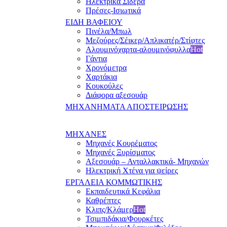
Ηλεκτρικά Σίδερα
Πρέσες-Ισιωτικά
ΕΙΔΗ ΒΑΦΕΙΟΥ
Πινέλα/Μπωλ
Μεζούρες/Σέικερ/Απλικατέρ/Στίφτες
Αλουμινόχαρτα-αλουμινόφυλλα
Hot
Γάντια
Χρονόμετρα
Χαρτάκια
Κουκούλες
Διάφορα αξεσουάρ
ΜΗΧΑΝΗΜΑΤΑ ΑΠΟΣΤΕΙΡΩΣΗΣ
ΜΗΧΑΝΕΣ
Μηχανές Κουρέματος
Μηχανές Ξυρίσματος
Αξεσουάρ – Ανταλλακτικά- Μηχανών
Ηλεκτρική Χτένα για ψείρες
ΕΡΓΑΛΕΙΑ ΚΟΜΜΩΤΙΚΗΣ
Εκπαιδευτικά Κεφάλια
Καθρέπτες
Κλιπς/Κλάμερ
Hot
Τσιμπιδάκια/Φουρκέτες