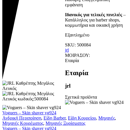
εμφάνιση
Ιδανικός για τελικές πινελιές
–
Κατάλληλος για barber shops,
κομμωτήρια και οικιακή χρήση
Εξαντλημένο
SKU:
500084
jrl
ΜΟΙΡΑΣΟΥ:
Εταιρία
Εταιρία
jrl
Σχετικά προϊόντα
Voguers – Skin shaver vg924
Ανδρική Περιποίηση
,
Είδη Barber
,
Είδη Κουρείου
,
Μηχανές
,
Μηχανές Κουρέματος
,
Μηχανές Ξυρίσματος
Voguers – Skin shaver vg924