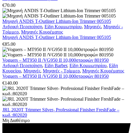
€
70.00
Μηχανή ANDIS T-Outliner Lithium-Ion Trimmer 005105
Ανδρική Περιποίηση
,
Είδη Κομμωτηρίου
,
Μηχανές
,
Μηχανές -
Τρίμμερ
,
Μηχανές Κουρέματος
Μηχανή ANDIS T-Outliner Lithium-Ion Trimmer 005105
€
85.00
Voguers – MT950 II /VG950 II 10,000στροφών 801950
Ανδρική Περιποίηση
,
Είδη Barber
,
Είδη Κομμωτηρίου
,
Είδη
Κουρείου
,
Μηχανές
,
Μηχανές - Τρίμμερ
,
Μηχανές Κουρέματος
Voguers – MT950 II /VG950 II 10,000στροφών 801950
€
140.00
JRL 2020T Trimmer Silver- Professional Finisher FreshFade –
κωδ.:802020
Μη Διαθέσιμο