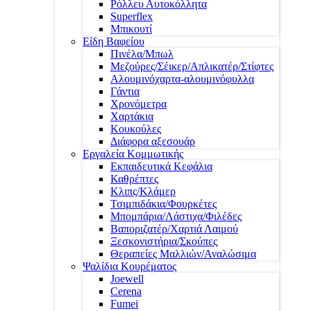
Ρόλλευ Αυτοκόλλητα
Superflex
Μπικουτί
Είδη Βαφείου
Πινέλα/Μπωλ
Μεζούρες/Σέικερ/Απλικατέρ/Στίφτες
Αλουμινόχαρτα-αλουμινόφυλλα
Γάντια
Χρονόμετρα
Χαρτάκια
Κουκούλες
Διάφορα αξεσουάρ
Εργαλεία Κομμωτικής
Εκπαιδευτικά Κεφάλια
Καθρέπτες
Κλιπς/Κλάμερ
Τσιμπιδάκια/Φουρκέτες
Μπομπάρια/Λάστιχα/Φιλέδες
Βαποριζατέρ/Χαρτιά Λαιμού
Ξεσκονιστήρια/Σκούπες
Θεραπείες Μαλλιών/Αναλώσιμα
Ψαλίδια Κουρέματος
Joewell
Cerena
Fumei