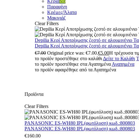
Κεριά
hot
Παραφίνη
Κρέμες/Άλατα
Μακιγιάζ
Clear Filters
Depilia Κερί Αποτρίχωσης ζεστό σε αλουμινένιο Τ
Depilia Κερί Αποτρίχωσης ζεστό σε αλουμινένιο Τ
€
7.00
Original price was: €7.00.
€
5.00
Η τρέχουσα τιμ
το προϊόν προστέθηκε στο καλάθι
Δείτε το Καλάθι
Τ
το προϊόν προστέθηκε στα Αγαπημένα
Αγαπημένα
το προϊόν αφαιρέθηκε από τα Αγαπημένα
Προϊόντα
Clear Filters
PANASONIC ES-WH80 IPL(φωτόλυση) κωδ.:800803
PANASONIC ES-WH80 IPL(φωτόλυση) κωδ.:800803
€
160.00