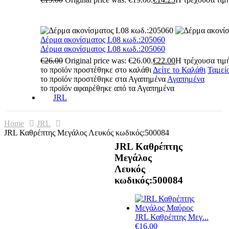
Δέρμα ακονίσματος L08 κωδ.:205060
Δέρμα ακονίσματος L08 κωδ.:205060
€
26.00
Original price was: €26.00.
€
22.00
Η τρέχουσα τιμή
το προϊόν προστέθηκε στο καλάθι
Δείτε το Καλάθι
Ταμεί
το προϊόν προστέθηκε στα Αγαπημένα
Αγαπημένα
το προϊόν αφαιρέθηκε από τα Αγαπημένα
JRL
Home
JRL
JRL Καθρέπτης Μεγάλος Λευκός κωδικός:500084
JRL Καθρέπτης
Μεγάλος
Λευκός
κωδικός:500084
JRL Καθρέπτης Μεγ...
€
16.00