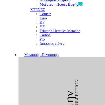
Πουκαμίσες-Κιμονό
Μπέρτες – Ποδιές Βαφής
top
ΧΤΕΝΕΣ
Comair
Euro
KF
YF
Triumph Hercules Matador
Carbon
Pro
Διάφορες χτένες
Μανικιούρ-Πεντικιούρ
COLLECTION