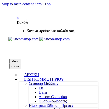
Skip to main content
Scroll Top
0
Καλάθι
Κανένα προϊόν στο καλάθι σας.
Menu
Close
ΑΡΧΙΚΗ
ΕΙΔΗ ΚΟΜΜΩΤΗΡΙΟΥ
Σεσουάρ Μαλλιών
Eti
Dana
Ancom Collection
Φυσούνες-Βάσεις
Ηλεκτρικά Σίδερα – Πρέσες