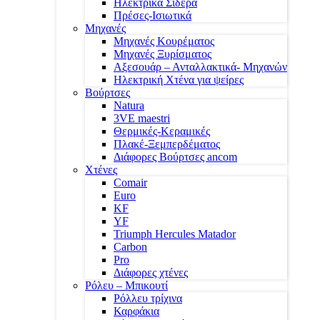
Ηλεκτρικά Σίδερα
Πρέσες-Ισιωτικά
Μηχανές
Μηχανές Κουρέματος
Μηχανές Ξυρίσματος
Αξεσουάρ – Ανταλλακτικά- Μηχανών
Ηλεκτρική Χτένα για ψείρες
Βούρτσες
Natura
3VE maestri
Θερμικές-Κεραμικές
Πλακέ-Ξεμπερδέματος
Διάφορες Βούρτσες ancom
Χτένες
Comair
Euro
KF
YF
Triumph Hercules Matador
Carbon
Pro
Διάφορες χτένες
Ρόλευ – Μπικουτί
Ρόλλευ τρίχινα
Καρφάκια