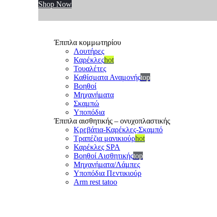
Shop Now
Έπιπλα κομμωτηρίου
Λουτήρες
Καρέκλες
hot
Τουαλέτες
Καθίσματα Αναμονής
top
Βοηθοί
Μηχανήματα
Σκαμπώ
Υποπόδια
Έπιπλα αισθητικής – ονυχοπλαστικής
Κρεβάτια-Καρέκλες-Σκαμπό
Τραπέζια μανικιούρ
hot
Καρέκλες SPA
Βοηθοί Αισθητικής
top
Μηχανήματα/Λάμπες
Υποπόδια Πεντικιούρ
Arm rest tatoo