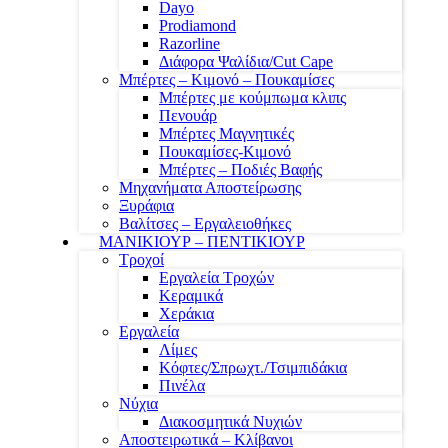
Dayo
Prodiamond
Razorline
Διάφορα Ψαλίδια/Cut Cape
Μπέρτες – Κιμονό – Πουκαμίσες
Μπέρτες με κούμπωμα κλιπς
Πενουάρ
Μπέρτες Μαγνητικές
Πουκαμίσες-Κιμονό
Μπέρτες – Ποδιές Βαφής
Μηχανήματα Αποστείρωσης
Ξυράφια
Βαλίτσες – Εργαλειοθήκες
ΜΑΝΙΚΙΟΥΡ – ΠΕΝΤΙΚΙΟΥΡ
Τροχοί
Εργαλεία Τροχών
Κεραμικά
Χεράκια
Εργαλεία
Λίμες
Κόφτες/Σπρωχτ./Τσιμπιδάκια
Πινέλα
Νύχια
Διακοσμητικά Νυχιών
Αποστειρωτικά – Κλίβανοι