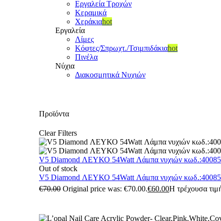
Εργαλεία Τροχών
Κεραμικά
Χεράκια
hot
Εργαλεία
Λίμες
Κόφτες/Σπρωχτ./Τσιμπιδάκια
hot
Πινέλα
Νύχια
Διακοσμητικά Νυχιών
Προϊόντα
Clear Filters
V5 Diamond ΛΕΥΚΟ 54Watt Λάμπα νυχιών κωδ.:4008
Out of stock
V5 Diamond ΛΕΥΚΟ 54Watt Λάμπα νυχιών κωδ.:4008
€
70.00
Original price was: €70.00.
€
60.00
Η τρέχουσα τιμή