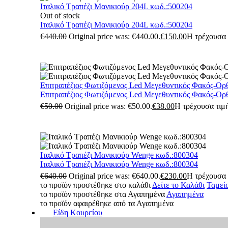
Ιταλικό Τραπέζι Μανικιούρ 204L κωδ.:500204
Out of stock
Ιταλικό Τραπέζι Μανικιούρ 204L κωδ.:500204
€
440.00
Original price was: €440.00.
€
150.00
Η τρέχουσα τ
Επιτραπέζιος Φωτιζόμενος Led Μεγεθυντικός Φακός-Ορ
Επιτραπέζιος Φωτιζόμενος Led Μεγεθυντικός Φακός-Ορ
€
50.00
Original price was: €50.00.
€
38.00
Η τρέχουσα τιμή
Ιταλικό Τραπέζι Μανικιούρ Wenge κωδ.:800304
Ιταλικό Τραπέζι Μανικιούρ Wenge κωδ.:800304
€
640.00
Original price was: €640.00.
€
230.00
Η τρέχουσα τ
το προϊόν προστέθηκε στο καλάθι
Δείτε το Καλάθι
Ταμεί
το προϊόν προστέθηκε στα Αγαπημένα
Αγαπημένα
το προϊόν αφαιρέθηκε από τα Αγαπημένα
Είδη Κουρείου