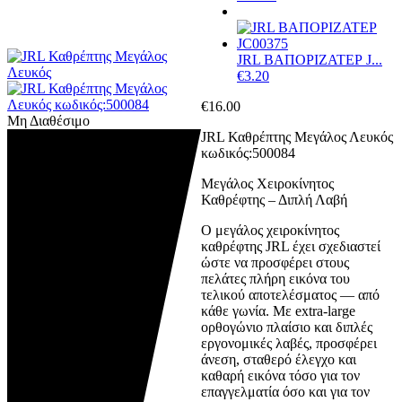
JRL ΒΑΠΟΡΙΖΑΤΕΡ J...
€
3.20
€
16.00
Μη Διαθέσιμο
JRL Καθρέπτης Μεγάλος Λευκός
κωδικός:500084
Μεγάλος Χειροκίνητος
Καθρέφτης – Διπλή Λαβή
Ο μεγάλος χειροκίνητος
καθρέφτης JRL έχει σχεδιαστεί
ώστε να προσφέρει στους
πελάτες πλήρη εικόνα του
τελικού αποτελέσματος — από
κάθε γωνία. Με extra-large
ορθογώνιο πλαίσιο και διπλές
εργονομικές λαβές, προσφέρει
άνεση, σταθερό έλεγχο και
καθαρή εικόνα τόσο για τον
επαγγελματία όσο και για τον