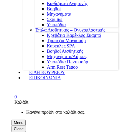
Καθίσματα Αναμονής
Βοηθοί
Μηχανήματα
Σκαμπώ
Υποπόδια
Έπιλα Αισθητικής – Ονυχοπλαστικής
Κρεβάτια-Καρέκλες-Σκαμπό
Τραπέζια Μανικιούρ
Καρέκλες SPA
Βοηθοί Αισθητικής
Μηχανήματα/Λάμπες
Υποπόδια Πεντικιούρ
Arm Rest Tattoo
ΕΙΔΗ ΚΟΥΡΕΙΟΥ
ΕΠΙΚΟΙΝΩΝΙΑ
0
Καλάθι
Κανένα προϊόν στο καλάθι σας.
Menu
Close