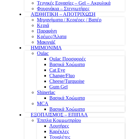
Τεχνικές Εργασίες – Gel – Ακρυλικά
Φουρνάκια – Στεγνωτήρες
ΑΙΣΘΗΤΙΚΗ – ΑΠΟΤΡΙΧΩΣΗ
Μηχανήματα / Κεριέρες / Βαπέρ
Κεριά
Παραφίνη
Κρέμες/Άλατα
Μακιγιάζ
ΗΜΙΜΟΝΙΜΑ
Oulac
Oulac Προσφορές
Βασικά Χρώματα
Cat Eye
Change/Fluo
Cheese/Turquoise
Gum Gel
Shinerlac
Βασικά Χρώματα
MCA
Βασικά Χρώματα
ΕΞΟΠΛΙΣΜΟΣ – ΕΠΙΠΛΑ
Έπιπλα Κομμωτηρίου
Λουτήρες
Καρέκλες
Τουαλέτες