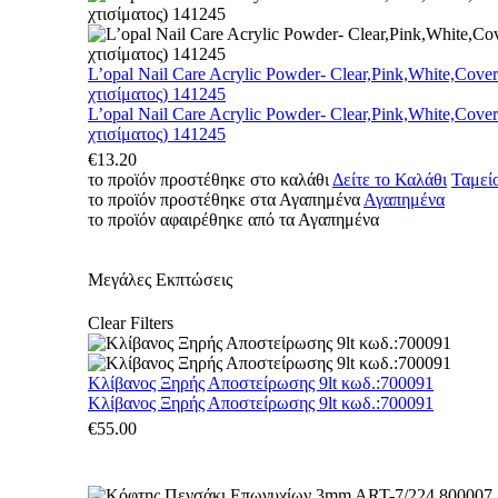
L’opal Nail Care Acrylic Powder- Clear,Pink,White,Cove
χτισίματος) 141245
L’opal Nail Care Acrylic Powder- Clear,Pink,White,Cove
χτισίματος) 141245
€
13.20
το προϊόν προστέθηκε στο καλάθι
Δείτε το Καλάθι
Ταμεί
το προϊόν προστέθηκε στα Αγαπημένα
Αγαπημένα
το προϊόν αφαιρέθηκε από τα Αγαπημένα
Μεγάλες Εκπτώσεις
Clear Filters
Κλίβανος Ξηρής Αποστείρωσης 9lt κωδ.:700091
Κλίβανος Ξηρής Αποστείρωσης 9lt κωδ.:700091
€
55.00