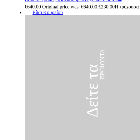
€
640.00
Original price was: €640.00.
€
230.00
Η τρέχουσα τ
Είδη Κουρείου
ΠΡΟΪΌΝΤΑ
Δείτε τα