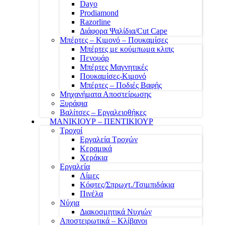
Dayo
Prodiamond
Razorline
Διάφορα Ψαλίδια/Cut Cape
Μπέρτες – Κιμονό – Πουκαμίσες
Μπέρτες με κούμπωμα κλιπς
Πενουάρ
Μπέρτες Μαγνητικές
Πουκαμίσες-Κιμονό
Μπέρτες – Ποδιές Βαφής
Μηχανήματα Αποστείρωσης
Ξυράφια
Βαλίτσες – Εργαλειοθήκες
ΜΑΝΙΚΙΟΥΡ – ΠΕΝΤΙΚΙΟΥΡ
Τροχοί
Εργαλεία Τροχών
Κεραμικά
Χεράκια
Εργαλεία
Λίμες
Κόφτες/Σπρωχτ./Τσιμπιδάκια
Πινέλα
Νύχια
Διακοσμητικά Νυχιών
Αποστειρωτικά – Κλίβανοι