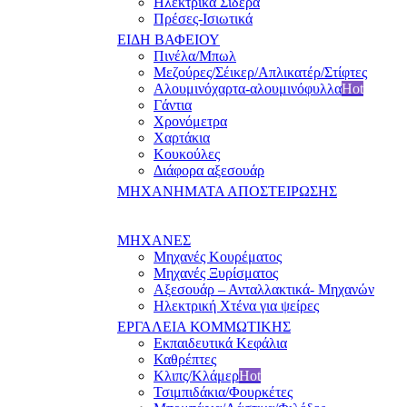
Ηλεκτρικά Σίδερα
Πρέσες-Ισιωτικά
ΕΙΔΗ ΒΑΦΕΙΟΥ
Πινέλα/Μπωλ
Μεζούρες/Σέικερ/Απλικατέρ/Στίφτες
Αλουμινόχαρτα-αλουμινόφυλλα
Hot
Γάντια
Χρονόμετρα
Χαρτάκια
Κουκούλες
Διάφορα αξεσουάρ
ΜΗΧΑΝΗΜΑΤΑ ΑΠΟΣΤΕΙΡΩΣΗΣ
ΜΗΧΑΝΕΣ
Μηχανές Κουρέματος
Μηχανές Ξυρίσματος
Αξεσουάρ – Ανταλλακτικά- Μηχανών
Ηλεκτρική Χτένα για ψείρες
ΕΡΓΑΛΕΙΑ ΚΟΜΜΩΤΙΚΗΣ
Εκπαιδευτικά Κεφάλια
Καθρέπτες
Κλιπς/Κλάμερ
Hot
Τσιμπιδάκια/Φουρκέτες