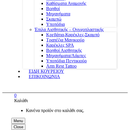
Καθίσματα Αναμονής
Βοηθοί
Μηχανήματα
Σκαμπώ
Υποπόδια
Έπιλα Αισθητικής – Ονυχοπλαστικής
Κρεβάτια-Καρέκλες-Σκαμπό
Τραπέζια Μανικιούρ
Καρέκλες SPA
Βοηθοί Αισθητικής
Μηχανήματα/Λάμπες
Υποπόδια Πεντικιούρ
Arm Rest Tattoo
ΕΙΔΗ ΚΟΥΡΕΙΟΥ
ΕΠΙΚΟΙΝΩΝΙΑ
0
Καλάθι
Κανένα προϊόν στο καλάθι σας.
Menu
Close