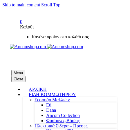
Skip to main content
Scroll Top
0
Καλάθι
Κανένα προϊόν στο καλάθι σας.
Menu
Close
ΑΡΧΙΚΗ
ΕΙΔΗ ΚΟΜΜΩΤΗΡΙΟΥ
Σεσουάρ Μαλλιών
Eti
Dana
Ancom Collection
Φυσούνες-Βάσεις
Ηλεκτρικά Σίδερα – Πρέσες