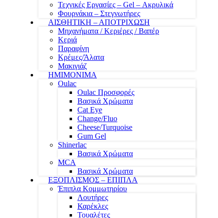
Τεχνικές Εργασίες – Gel – Ακρυλικά
Φουρνάκια – Στεγνωτήρες
ΑΙΣΘΗΤΙΚΗ – ΑΠΟΤΡΙΧΩΣΗ
Μηχανήματα / Κεριέρες / Βαπέρ
Κεριά
Παραφίνη
Κρέμες/Άλατα
Μακιγιάζ
ΗΜΙΜΟΝΙΜΑ
Oulac
Oulac Προσφορές
Βασικά Χρώματα
Cat Eye
Change/Fluo
Cheese/Turquoise
Gum Gel
Shinerlac
Βασικά Χρώματα
MCA
Βασικά Χρώματα
ΕΞΟΠΛΙΣΜΟΣ – ΕΠΙΠΛΑ
Έπιπλα Κομμωτηρίου
Λουτήρες
Καρέκλες
Τουαλέτες