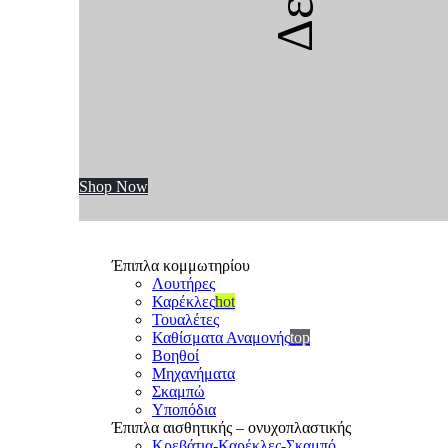
Shop Now
Έπιπλα κομμωτηρίου
Λουτήρες
Καρέκλες
hot
Τουαλέτες
Καθίσματα Αναμονής
top
Βοηθοί
Μηχανήματα
Σκαμπώ
Υποπόδια
Έπιπλα αισθητικής – ονυχοπλαστικής
Κρεβάτια-Καρέκλες-Σκαμπό