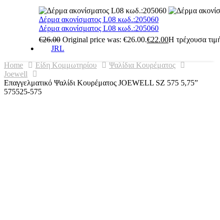
Δέρμα ακονίσματος L08 κωδ.:205060
Δέρμα ακονίσματος L08 κωδ.:205060
€
26.00
Original price was: €26.00.
€
22.00
Η τρέχουσα τιμή
JRL
Home
Είδη Κομμωτηρίου
Ψαλίδια Κουρέματος
Joewell
Επαγγελματικό Ψαλίδι Κουρέματος JOEWELL SZ 575 5,75”
575525-575