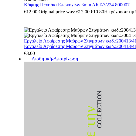
Κόφτης Πενσάκι Επωνυχίων 3mm ART-7/224 800007
€
12.00
Original price was: €12.00.
€
10.80
Η τρέχουσα τιμή
Εργαλείο Αφαίρεσης Μαύρων Στιγμάτων κωδ.:200413/4
Εργαλείο Αφαίρεσης Μαύρων Στιγμάτων κωδ.:200413/4
€
3.00
Αισθητική-Αποτρίχωση
COLLECTION
Δείτε την