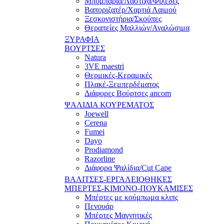
Μπομπάρια/Λάστιχα/Φιλέδες
Βαποριζατέρ/Χαρτιά Λαιμού
Ξεσκονιστήρια/Σκούπες
Θεραπείες Μαλλιών/Αναλώσιμα
ΞΥΡΑΦΙΑ
ΒΟΥΡΤΣΕΣ
Natura
3VE maestri
Θερμικές-Κεραμικές
Πλακέ-Ξεμπερδέματος
Διάφορες Βούρτσες ancom
ΨΑΛΙΔΙΑ ΚΟΥΡΕΜΑΤΟΣ
Joewell
Cerena
Fumei
Dayo
Prodiamond
Razorline
Διάφορα Ψαλίδια/Cut Cape
ΒΑΛΙΤΣΕΣ-ΕΡΓΑΛΕΙΟΘΗΚΕΣ
ΜΠΕΡΤΕΣ-ΚΙΜΟΝΟ-ΠΟΥΚΑΜΙΣΕΣ
Μπέρτες με κούμπωμα κλιπς
Πενουάρ
Μπέρτες Μαγνητικές