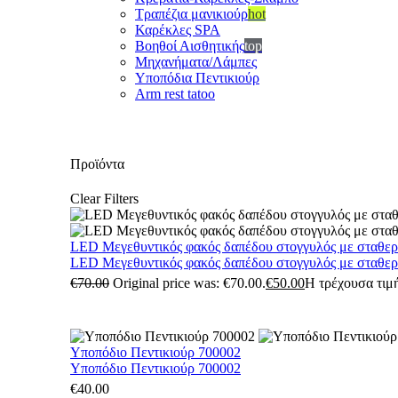
Τραπέζια μανικιούρ
hot
Καρέκλες SPA
Βοηθοί Αισθητικής
top
Μηχανήματα/Λάμπες
Υποπόδια Πεντικιούρ
Arm rest tatoo
Προϊόντα
Clear Filters
LED Μεγεθυντικός φακός δαπέδου στογγυλός με σταθε
LED Μεγεθυντικός φακός δαπέδου στογγυλός με σταθε
€
70.00
Original price was: €70.00.
€
50.00
Η τρέχουσα τιμή
Υποπόδιο Πεντικιούρ 700002
Υποπόδιο Πεντικιούρ 700002
€
40.00