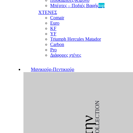
Πουκαμίσες-Κιμονό
Μπέρτες – Ποδιές Βαφής
top
ΧΤΕΝΕΣ
Comair
Euro
KF
YF
Triumph Hercules Matador
Carbon
Pro
Διάφορες χτένες
Μανικιούρ-Πεντικιούρ
COLLECTION