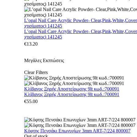
L’opal Nail Care Acrylic Powder- Clear,Pink,White,Cove
χτισίματος) 141245
L’opal Nail Care Acrylic Powder- Clear,Pink,White,Cove
χτισίματος) 141245
€
13.20
Μεγάλες Εκπτώσεις
Clear Filters
Κλίβανος Ξηρής Αποστείρωσης 9lt κωδ.:700091
Κλίβανος Ξηρής Αποστείρωσης 9lt κωδ.:700091
€
55.00
Κόφτης Πενσάκι Επωνυχίων 3mm ART-7/224 800007
Out of stock