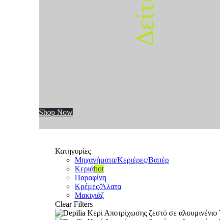
Shop Now
Κατηγορίες
Μηχανήματα/Κεριέρες/Βαπέρ
Κεριά
hot
Παραφίνη
Κρέμες/Άλατα
Μακιγιάζ
Clear Filters