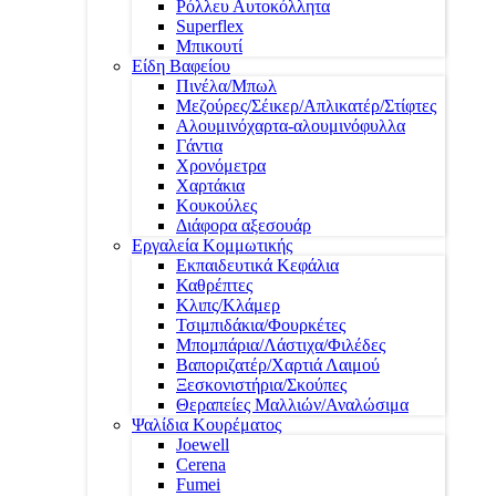
Ρόλλευ Αυτοκόλλητα
Superflex
Μπικουτί
Είδη Βαφείου
Πινέλα/Μπωλ
Μεζούρες/Σέικερ/Απλικατέρ/Στίφτες
Αλουμινόχαρτα-αλουμινόφυλλα
Γάντια
Χρονόμετρα
Χαρτάκια
Κουκούλες
Διάφορα αξεσουάρ
Εργαλεία Κομμωτικής
Εκπαιδευτικά Κεφάλια
Καθρέπτες
Κλιπς/Κλάμερ
Τσιμπιδάκια/Φουρκέτες
Μπομπάρια/Λάστιχα/Φιλέδες
Βαποριζατέρ/Χαρτιά Λαιμού
Ξεσκονιστήρια/Σκούπες
Θεραπείες Μαλλιών/Αναλώσιμα
Ψαλίδια Κουρέματος
Joewell
Cerena
Fumei