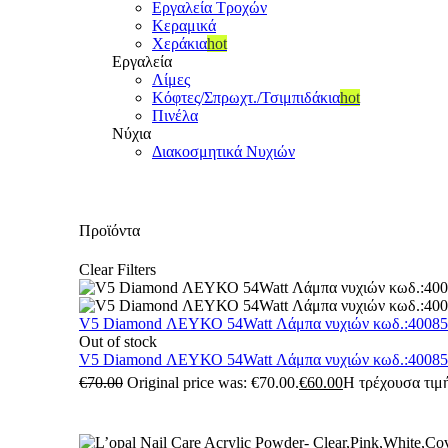
Εργαλεία Τροχών
Κεραμικά
Χεράκια
hot
Εργαλεία
Λίμες
Κόφτες/Σπρωχτ./Τσιμπιδάκια
hot
Πινέλα
Νύχια
Διακοσμητικά Νυχιών
Προϊόντα
Clear Filters
V5 Diamond ΛΕΥΚΟ 54Watt Λάμπα νυχιών κωδ.:4008
Out of stock
V5 Diamond ΛΕΥΚΟ 54Watt Λάμπα νυχιών κωδ.:4008
€
70.00
Original price was: €70.00.
€
60.00
Η τρέχουσα τιμή