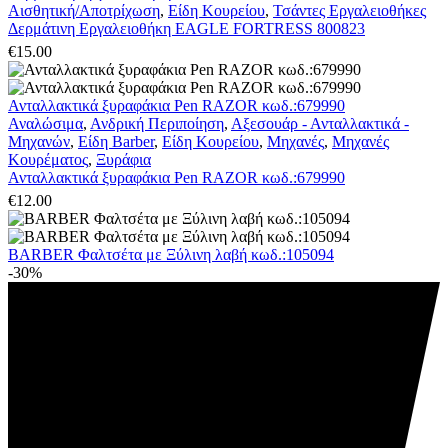
Αισθητική/Αποτρίχωση
,
Είδη Κουρείου
,
Τσάντες Εργαλειοθήκες
Δερμάτινη Εργαλειοθήκη EAGLE FORTRESS 800823
€
15.00
Ανταλλακτικά ξυραφάκια Pen RAZOR κωδ.:679990
Αναλώσιμα
,
Ανδρική Περιποίηση
,
Αξεσουάρ - Ανταλλακτικά -
Μηχανών
,
Είδη Barber
,
Είδη Κουρείου
,
Μηχανές
,
Μηχανές
Κουρέματος
,
Ξυράφια
Ανταλλακτικά ξυραφάκια Pen RAZOR κωδ.:679990
€
12.00
BARBER Φαλτσέτα με Ξύλινη λαβή κωδ.:105094
-30%