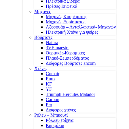
Ηλεκτρικά Σίδερα
Πρέσες-Ισιωτικά
Μηχανές
Μηχανές Κουρέματος
Μηχανές Ξυρίσματος
Αξεσουάρ – Ανταλλακτικά- Μηχανών
Ηλεκτρική Χτένα για ψείρες
Βούρτσες
Natura
3VE maestri
Θερμικές-Κεραμικές
Πλακέ-Ξεμπερδέματος
Διάφορες Βούρτσες ancom
Χτένες
Comair
Euro
KF
YF
Triumph Hercules Matador
Carbon
Pro
Διάφορες χτένες
Ρόλευ – Μπικουτί
Ρόλλευ τρίχινα
Καρφάκια