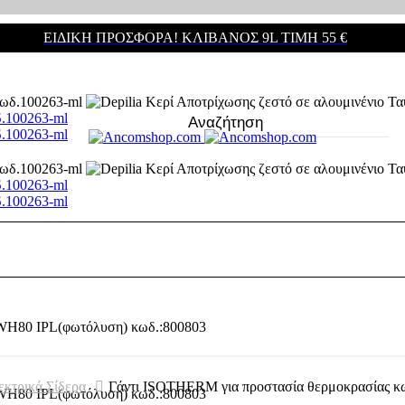
ΕΙΔΙΚΗ ΠΡΟΣΦΟΡΑ! ΚΛΊΒΑΝΟΣ 9L ΤΙΜΉ 55 €
δ.100263-ml
δ.100263-ml
δ.100263-ml
δ.100263-ml
κτρικά Σίδερα
Γάντι ISOTHERM για προστασία θερμοκρασίας κ