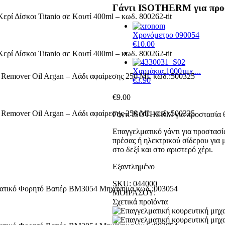
Γάντι ISOTHERM για προσ
Χρονόμετρο 090054
€
10.00
Χαρτάκια 1000τμχ....
€
3.90
€
9.00
Γάντι ISOTHERM για προστασία 
Επαγγελματικό γάντι για προστασ
πρέσας ή ηλεκτρικού σίδερου για 
στο δεξί και στο αριστερό χέρι.
Εξαντλημένο
SKU:
044000
ΜΟΙΡΑΣΟΥ:
Σχετικά προϊόντα