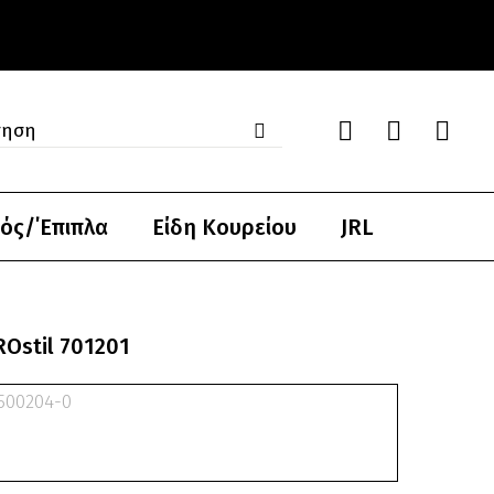
ός/΄Επιπλα
Είδη Κουρείου
JRL
Ostil 701201