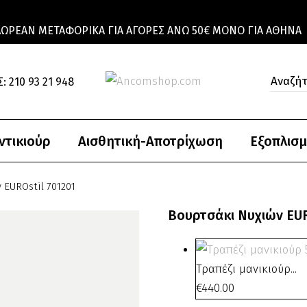
ΔΩΡΕΆΝ ΜΕΤΑΦΟΡΙΚΆ ΓΙΑ ΑΓΟΡΈΣ ΆΝΩ 50€ ΜΌΝΟ ΓΙΑ ΑΘΉΝΑ
: 210 93 21 948
ντικιούρ
Αισθητική-Αποτρίχωση
Εξοπλισμ
 EUROstil 701201
Βουρτσάκι Νυχιών EUR
Τραπέζι μανικιούρ...
€
440.00