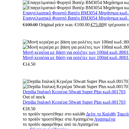
Επαγγελματικό Φορητό Βαπέρ BM3054 Μηχάνημα κωδ.
Επαγγελματικό Φορητό Βαπέρ BM3054 Μηχάνημα κωδ.
€
100.00
Original price was: €100.00.
€
75.00
Η τρέχουσα τι
Μονή κεριέρα με βάση για ρολέτες των 100ml κωδ.:800
Μονή κεριέρα με βάση για ρολέτες των 100ml κωδ.:800
€
14.50
Depilia Ιταλική Κεριέρα 50watt Super Plus κωδ.001703
Out of stock
Depilia Ιταλική Κεριέρα 50watt Super Plus κωδ.001703
€
18.50
το προϊόν προστέθηκε στο καλάθι
Δείτε το Καλάθι
Ταμεί
το προϊόν προστέθηκε στα Αγαπημένα
Αγαπημένα
το προϊόν αφαιρέθηκε από τα Αγαπημένα