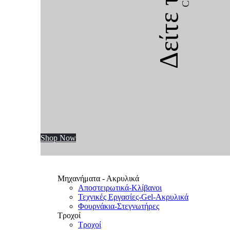
Δείτε την
Shop Now
Μηχανήματα - Ακρυλικά
Αποστειρωτικά-Κλίβανοι
Τεχνικές Εργασίες-Gel-Ακρυλικά
Φουρνάκια-Στεγνωτήρες
Τροχοί
Τροχοί