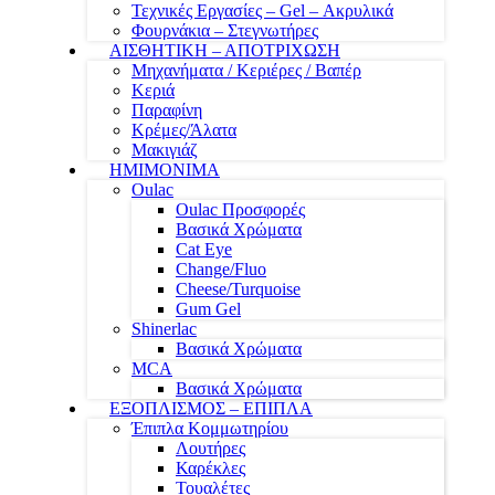
Τεχνικές Εργασίες – Gel – Ακρυλικά
Φουρνάκια – Στεγνωτήρες
ΑΙΣΘΗΤΙΚΗ – ΑΠΟΤΡΙΧΩΣΗ
Μηχανήματα / Κεριέρες / Βαπέρ
Κεριά
Παραφίνη
Κρέμες/Άλατα
Μακιγιάζ
ΗΜΙΜΟΝΙΜΑ
Oulac
Oulac Προσφορές
Βασικά Χρώματα
Cat Eye
Change/Fluo
Cheese/Turquoise
Gum Gel
Shinerlac
Βασικά Χρώματα
MCA
Βασικά Χρώματα
ΕΞΟΠΛΙΣΜΟΣ – ΕΠΙΠΛΑ
Έπιπλα Κομμωτηρίου
Λουτήρες
Καρέκλες
Τουαλέτες