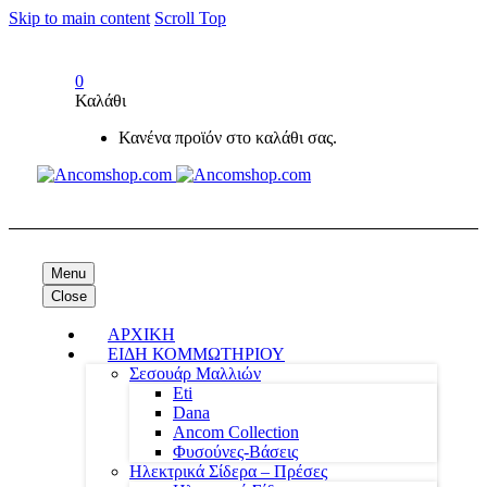
Skip to main content
Scroll Top
0
Καλάθι
Κανένα προϊόν στο καλάθι σας.
Menu
Close
ΑΡΧΙΚΗ
ΕΙΔΗ ΚΟΜΜΩΤΗΡΙΟΥ
Σεσουάρ Μαλλιών
Eti
Dana
Ancom Collection
Φυσούνες-Βάσεις
Ηλεκτρικά Σίδερα – Πρέσες