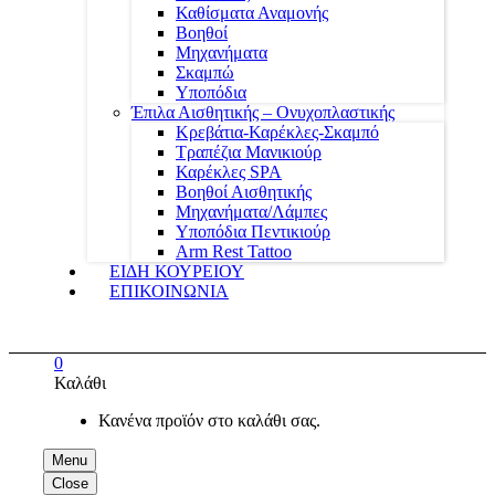
Καθίσματα Αναμονής
Βοηθοί
Μηχανήματα
Σκαμπώ
Υποπόδια
Έπιλα Αισθητικής – Ονυχοπλαστικής
Κρεβάτια-Καρέκλες-Σκαμπό
Τραπέζια Μανικιούρ
Καρέκλες SPA
Βοηθοί Αισθητικής
Μηχανήματα/Λάμπες
Υποπόδια Πεντικιούρ
Arm Rest Tattoo
ΕΙΔΗ ΚΟΥΡΕΙΟΥ
ΕΠΙΚΟΙΝΩΝΙΑ
0
Καλάθι
Κανένα προϊόν στο καλάθι σας.
Menu
Close