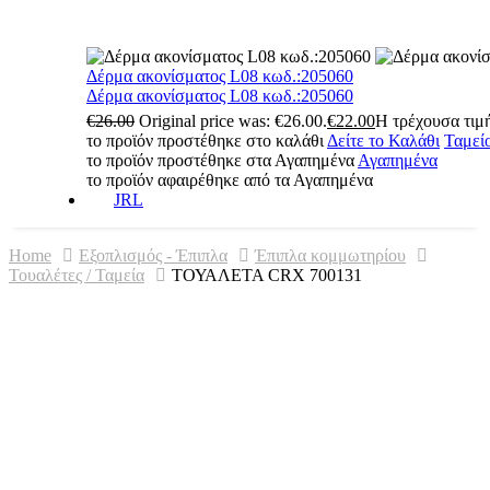
Δέρμα ακονίσματος L08 κωδ.:205060
Δέρμα ακονίσματος L08 κωδ.:205060
€
26.00
Original price was: €26.00.
€
22.00
Η τρέχουσα τιμή
το προϊόν προστέθηκε στο καλάθι
Δείτε το Καλάθι
Ταμεί
το προϊόν προστέθηκε στα Αγαπημένα
Αγαπημένα
το προϊόν αφαιρέθηκε από τα Αγαπημένα
JRL
Home
Εξοπλισμός - Έπιπλα
Έπιπλα κομμωτηρίου
Τουαλέτες / Ταμεία
ΤΟΥΑΛΕΤΑ CRX 700131