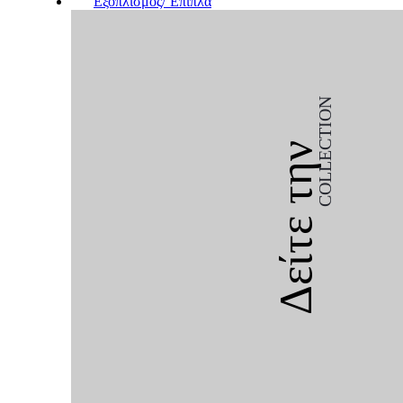
Εξοπλισμός/΄Επιπλα
COLLECTION
Δείτε την