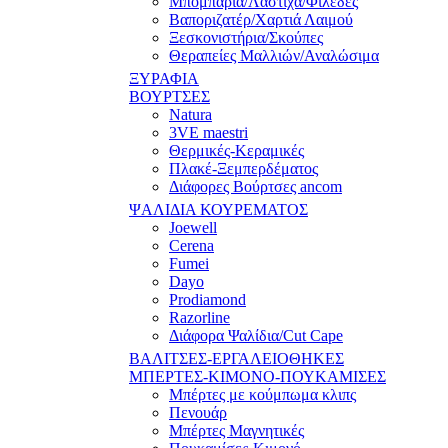
Μπομπάρια/Λάστιχα/Φιλέδες
Βαποριζατέρ/Χαρτιά Λαιμού
Ξεσκονιστήρια/Σκούπες
Θεραπείες Μαλλιών/Αναλώσιμα
ΞΥΡΑΦΙΑ
ΒΟΥΡΤΣΕΣ
Natura
3VE maestri
Θερμικές-Κεραμικές
Πλακέ-Ξεμπερδέματος
Διάφορες Βούρτσες ancom
ΨΑΛΙΔΙΑ ΚΟΥΡΕΜΑΤΟΣ
Joewell
Cerena
Fumei
Dayo
Prodiamond
Razorline
Διάφορα Ψαλίδια/Cut Cape
ΒΑΛΙΤΣΕΣ-ΕΡΓΑΛΕΙΟΘΗΚΕΣ
ΜΠΕΡΤΕΣ-ΚΙΜΟΝΟ-ΠΟΥΚΑΜΙΣΕΣ
Μπέρτες με κούμπωμα κλιπς
Πενουάρ
Μπέρτες Μαγνητικές