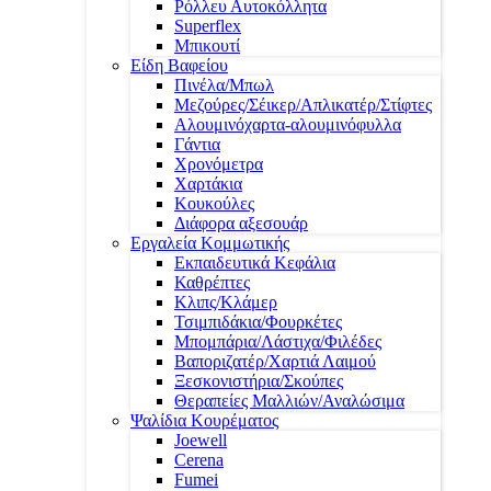
Ρόλλευ Αυτοκόλλητα
Superflex
Μπικουτί
Είδη Βαφείου
Πινέλα/Μπωλ
Μεζούρες/Σέικερ/Απλικατέρ/Στίφτες
Αλουμινόχαρτα-αλουμινόφυλλα
Γάντια
Χρονόμετρα
Χαρτάκια
Κουκούλες
Διάφορα αξεσουάρ
Εργαλεία Κομμωτικής
Εκπαιδευτικά Κεφάλια
Καθρέπτες
Κλιπς/Κλάμερ
Τσιμπιδάκια/Φουρκέτες
Μπομπάρια/Λάστιχα/Φιλέδες
Βαποριζατέρ/Χαρτιά Λαιμού
Ξεσκονιστήρια/Σκούπες
Θεραπείες Μαλλιών/Αναλώσιμα
Ψαλίδια Κουρέματος
Joewell
Cerena
Fumei