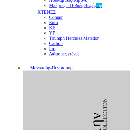
Πουκαμίσες-Κιμονό
Μπέρτες – Ποδιές Βαφής
top
ΧΤΕΝΕΣ
Comair
Euro
KF
YF
Triumph Hercules Matador
Carbon
Pro
Διάφορες χτένες
Μανικιούρ-Πεντικιούρ
COLLECTION