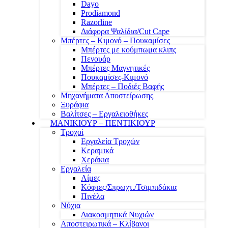
Dayo
Prodiamond
Razorline
Διάφορα Ψαλίδια/Cut Cape
Μπέρτες – Κιμονό – Πουκαμίσες
Μπέρτες με κούμπωμα κλιπς
Πενουάρ
Μπέρτες Μαγνητικές
Πουκαμίσες-Κιμονό
Μπέρτες – Ποδιές Βαφής
Μηχανήματα Αποστείρωσης
Ξυράφια
Βαλίτσες – Εργαλειοθήκες
ΜΑΝΙΚΙΟΥΡ – ΠΕΝΤΙΚΙΟΥΡ
Τροχοί
Εργαλεία Τροχών
Κεραμικά
Χεράκια
Εργαλεία
Λίμες
Κόφτες/Σπρωχτ./Τσιμπιδάκια
Πινέλα
Νύχια
Διακοσμητικά Νυχιών
Αποστειρωτικά – Κλίβανοι