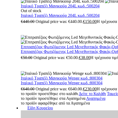
Ιταλικό Τραπέζι Μανικιούρ 204L κωδ.:500204
Out of stock
Ιταλικό Τραπέζι Μανικιούρ 204L κωδ.:500204
€
440.00
Original price was: €440.00.
€
150.00
Η τρέχουσα τ
Επιτραπέζιος Φωτιζόμενος Led Μεγεθυντικός Φακός-Ορ
Επιτραπέζιος Φωτιζόμενος Led Μεγεθυντικός Φακός-Ορ
€
50.00
Original price was: €50.00.
€
38.00
Η τρέχουσα τιμή
Ιταλικό Τραπέζι Μανικιούρ Wenge κωδ.:800304
Ιταλικό Τραπέζι Μανικιούρ Wenge κωδ.:800304
€
640.00
Original price was: €640.00.
€
230.00
Η τρέχουσα τ
το προϊόν προστέθηκε στο καλάθι
Δείτε το Καλάθι
Ταμεί
το προϊόν προστέθηκε στα Αγαπημένα
Αγαπημένα
το προϊόν αφαιρέθηκε από τα Αγαπημένα
Είδη Κουρείου