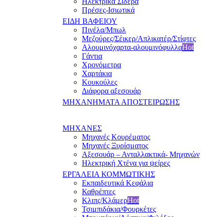
Ηλεκτρικά Σίδερα
Πρέσες-Ισιωτικά
ΕΙΔΗ ΒΑΦΕΙΟΥ
Πινέλα/Μπωλ
Μεζούρες/Σέικερ/Απλικατέρ/Στίφτες
Αλουμινόχαρτα-αλουμινόφυλλα
Hot
Γάντια
Χρονόμετρα
Χαρτάκια
Κουκούλες
Διάφορα αξεσουάρ
ΜΗΧΑΝΗΜΑΤΑ ΑΠΟΣΤΕΙΡΩΣΗΣ
ΜΗΧΑΝΕΣ
Μηχανές Κουρέματος
Μηχανές Ξυρίσματος
Αξεσουάρ – Ανταλλακτικά- Μηχανών
Ηλεκτρική Χτένα για ψείρες
ΕΡΓΑΛΕΙΑ ΚΟΜΜΩΤΙΚΗΣ
Εκπαιδευτικά Κεφάλια
Καθρέπτες
Κλιπς/Κλάμερ
Hot
Τσιμπιδάκια/Φουρκέτες