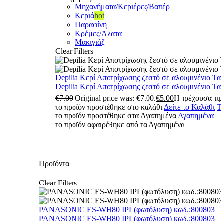
Μηχανήματα/Κεριέρες/Βαπέρ
Κεριά
hot
Παραφίνη
Κρέμες/Άλατα
Μακιγιάζ
Clear Filters
Depilia Κερί Αποτρίχωσης ζεστό σε αλουμινένιο Τ
Depilia Κερί Αποτρίχωσης ζεστό σε αλουμινένιο Τ
€
7.00
Original price was: €7.00.
€
5.00
Η τρέχουσα τιμ
το προϊόν προστέθηκε στο καλάθι
Δείτε το Καλάθι
Τ
το προϊόν προστέθηκε στα Αγαπημένα
Αγαπημένα
το προϊόν αφαιρέθηκε από τα Αγαπημένα
Προϊόντα
Clear Filters
PANASONIC ES-WH80 IPL(φωτόλυση) κωδ.:800803
PANASONIC ES-WH80 IPL(φωτόλυση) κωδ.:800803