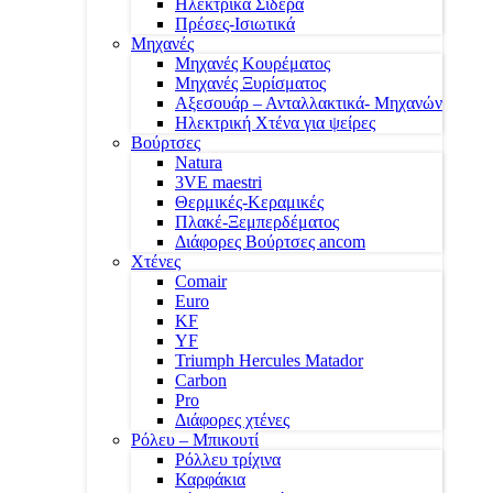
Ηλεκτρικά Σίδερα
Πρέσες-Ισιωτικά
Μηχανές
Μηχανές Κουρέματος
Μηχανές Ξυρίσματος
Αξεσουάρ – Ανταλλακτικά- Μηχανών
Ηλεκτρική Χτένα για ψείρες
Βούρτσες
Natura
3VE maestri
Θερμικές-Κεραμικές
Πλακέ-Ξεμπερδέματος
Διάφορες Βούρτσες ancom
Χτένες
Comair
Euro
KF
YF
Triumph Hercules Matador
Carbon
Pro
Διάφορες χτένες
Ρόλευ – Μπικουτί
Ρόλλευ τρίχινα
Καρφάκια