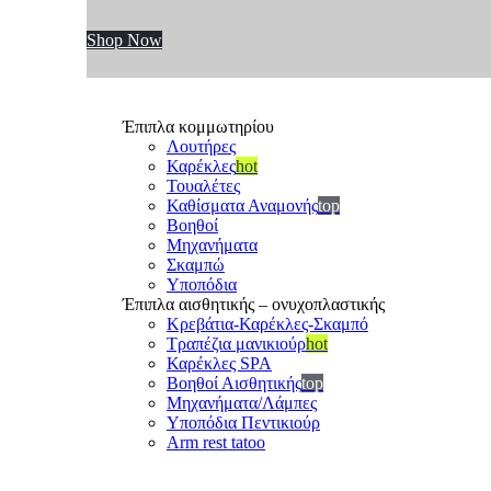
Shop Now
Έπιπλα κομμωτηρίου
Λουτήρες
Καρέκλες
hot
Τουαλέτες
Καθίσματα Αναμονής
top
Βοηθοί
Μηχανήματα
Σκαμπώ
Υποπόδια
Έπιπλα αισθητικής – ονυχοπλαστικής
Κρεβάτια-Καρέκλες-Σκαμπό
Τραπέζια μανικιούρ
hot
Καρέκλες SPA
Βοηθοί Αισθητικής
top
Μηχανήματα/Λάμπες
Υποπόδια Πεντικιούρ
Arm rest tatoo