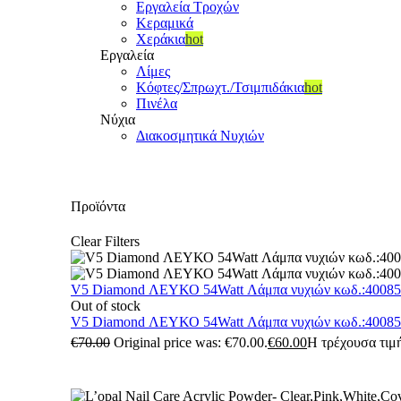
Εργαλεία Τροχών
Κεραμικά
Χεράκια
hot
Εργαλεία
Λίμες
Κόφτες/Σπρωχτ./Τσιμπιδάκια
hot
Πινέλα
Νύχια
Διακοσμητικά Νυχιών
Προϊόντα
Clear Filters
V5 Diamond ΛΕΥΚΟ 54Watt Λάμπα νυχιών κωδ.:4008
Out of stock
V5 Diamond ΛΕΥΚΟ 54Watt Λάμπα νυχιών κωδ.:4008
€
70.00
Original price was: €70.00.
€
60.00
Η τρέχουσα τιμή