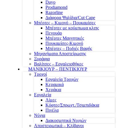
Dayo
Prodiamond
Razorline
Διάφορα Ψαλίδια/Cut Cape
Μπέρτες – Κιμονό – Πουκαμίσες
Μπέρτες με κούμπωμα κλιπς
Πενουάρ
Μπέρτες Μαγνητικές
Πουκαμίσες-Κιμονό
Μπέρτες – Ποδιές Βαφής
Μηχανήματα Αποστείρωσης
Ξυράφια
Βαλίτσες – Εργαλειοθήκες
ΜΑΝΙΚΙΟΥΡ – ΠΕΝΤΙΚΙΟΥΡ
Τροχοί
Εργαλεία Τροχών
Κεραμικά
Χεράκια
Εργαλεία
Λίμες
Κόφτες/Σπρωχτ./Τσιμπιδάκια
Πινέλα
Νύχια
Διακοσμητικά Νυχιών
Αποστειρωτικά – Κλίβανοι