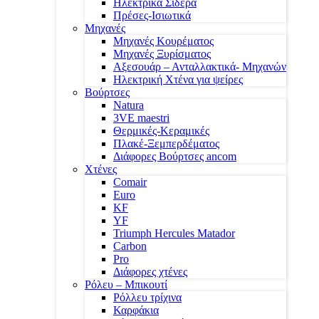
Ηλεκτρικά Σίδερα
Πρέσες-Ισιωτικά
Μηχανές
Μηχανές Κουρέματος
Μηχανές Ξυρίσματος
Αξεσουάρ – Ανταλλακτικά- Μηχανών
Ηλεκτρική Χτένα για ψείρες
Βούρτσες
Natura
3VE maestri
Θερμικές-Κεραμικές
Πλακέ-Ξεμπερδέματος
Διάφορες Βούρτσες ancom
Χτένες
Comair
Euro
KF
YF
Triumph Hercules Matador
Carbon
Pro
Διάφορες χτένες
Ρόλευ – Μπικουτί
Ρόλλευ τρίχινα
Καρφάκια