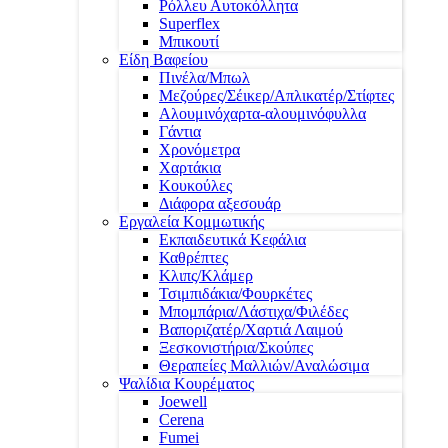
Ρόλλευ Αυτοκόλλητα
Superflex
Μπικουτί
Είδη Βαφείου
Πινέλα/Μπωλ
Μεζούρες/Σέικερ/Απλικατέρ/Στίφτες
Αλουμινόχαρτα-αλουμινόφυλλα
Γάντια
Χρονόμετρα
Χαρτάκια
Κουκούλες
Διάφορα αξεσουάρ
Εργαλεία Κομμωτικής
Εκπαιδευτικά Κεφάλια
Καθρέπτες
Κλιπς/Κλάμερ
Τσιμπιδάκια/Φουρκέτες
Μπομπάρια/Λάστιχα/Φιλέδες
Βαποριζατέρ/Χαρτιά Λαιμού
Ξεσκονιστήρια/Σκούπες
Θεραπείες Μαλλιών/Αναλώσιμα
Ψαλίδια Κουρέματος
Joewell
Cerena
Fumei