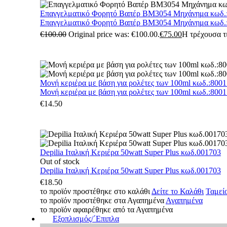
Επαγγελματικό Φορητό Βαπέρ BM3054 Μηχάνημα κωδ.
Επαγγελματικό Φορητό Βαπέρ BM3054 Μηχάνημα κωδ.
€
100.00
Original price was: €100.00.
€
75.00
Η τρέχουσα τι
Μονή κεριέρα με βάση για ρολέτες των 100ml κωδ.:800
Μονή κεριέρα με βάση για ρολέτες των 100ml κωδ.:800
€
14.50
Depilia Ιταλική Κεριέρα 50watt Super Plus κωδ.001703
Out of stock
Depilia Ιταλική Κεριέρα 50watt Super Plus κωδ.001703
€
18.50
το προϊόν προστέθηκε στο καλάθι
Δείτε το Καλάθι
Ταμεί
το προϊόν προστέθηκε στα Αγαπημένα
Αγαπημένα
το προϊόν αφαιρέθηκε από τα Αγαπημένα
Εξοπλισμός/΄Επιπλα