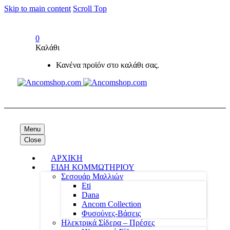
Skip to main content
Scroll Top
0
Καλάθι
Κανένα προϊόν στο καλάθι σας.
Menu
Close
ΑΡΧΙΚΗ
ΕΙΔΗ ΚΟΜΜΩΤΗΡΙΟΥ
Σεσουάρ Μαλλιών
Eti
Dana
Ancom Collection
Φυσούνες-Βάσεις
Ηλεκτρικά Σίδερα – Πρέσες