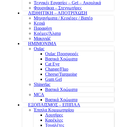
Τεχνικές Εργασίες – Gel – Ακρυλικά
Φουρνάκια – Στεγνωτήρες
ΑΙΣΘΗΤΙΚΗ – ΑΠΟΤΡΙΧΩΣΗ
Μηχανήματα / Κεριέρες / Βαπέρ
Κεριά
Παραφίνη
Κρέμες/Άλατα
Μακιγιάζ
ΗΜΙΜΟΝΙΜΑ
Oulac
Oulac Προσφορές
Βασικά Χρώματα
Cat Eye
Change/Fluo
Cheese/Turquoise
Gum Gel
Shinerlac
Βασικά Χρώματα
MCA
Βασικά Χρώματα
ΕΞΟΠΛΙΣΜΟΣ – ΕΠΙΠΛΑ
Έπιπλα Κομμωτηρίου
Λουτήρες
Καρέκλες
Τουαλέτες