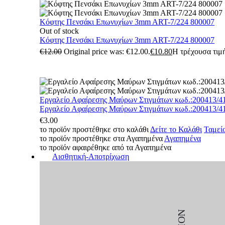
Κόφτης Πενσάκι Επωνυχίων 3mm ART-7/224 800007
Out of stock
Κόφτης Πενσάκι Επωνυχίων 3mm ART-7/224 800007
€
12.00
Original price was: €12.00.
€
10.80
Η τρέχουσα τιμή
Εργαλείο Αφαίρεσης Μαύρων Στιγμάτων κωδ.:200413/4
Εργαλείο Αφαίρεσης Μαύρων Στιγμάτων κωδ.:200413/4
€
3.00
το προϊόν προστέθηκε στο καλάθι
Δείτε το Καλάθι
Ταμεί
το προϊόν προστέθηκε στα Αγαπημένα
Αγαπημένα
το προϊόν αφαιρέθηκε από τα Αγαπημένα
Αισθητική-Αποτρίχωση