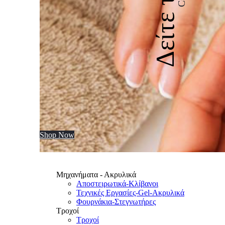
Δείτε την
Shop Now
Μηχανήματα - Ακρυλικά
Αποστειρωτικά-Κλίβανοι
Τεχνικές Εργασίες-Gel-Ακρυλικά
Φουρνάκια-Στεγνωτήρες
Τροχοί
Τροχοί