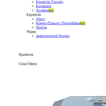
Εργαλεία Τροχών
Κεραμικά
Χεράκια
hot
Εργαλεία
Λίμες
Κόφτες/Σπρωχτ./Τσιμπιδάκια
hot
Πινέλα
Νύχια
Διακοσμητικά Νυχιών
Προϊόντα
Clear Filters