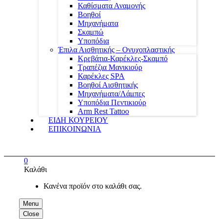
Καθίσματα Αναμονής
Βοηθοί
Μηχανήματα
Σκαμπώ
Υποπόδια
Έπιλα Αισθητικής – Ονυχοπλαστικής
Κρεβάτια-Καρέκλες-Σκαμπό
Τραπέζια Μανικιούρ
Καρέκλες SPA
Βοηθοί Αισθητικής
Μηχανήματα/Λάμπες
Υποπόδια Πεντικιούρ
Arm Rest Tattoo
ΕΙΔΗ ΚΟΥΡΕΙΟΥ
ΕΠΙΚΟΙΝΩΝΙΑ
0
Καλάθι
Κανένα προϊόν στο καλάθι σας.
Menu
Close