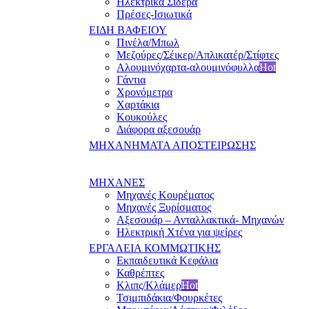
Ηλεκτρικά Σίδερα
Πρέσες-Ισιωτικά
ΕΙΔΗ ΒΑΦΕΙΟΥ
Πινέλα/Μπωλ
Μεζούρες/Σέικερ/Απλικατέρ/Στίφτες
Αλουμινόχαρτα-αλουμινόφυλλα
Hot
Γάντια
Χρονόμετρα
Χαρτάκια
Κουκούλες
Διάφορα αξεσουάρ
ΜΗΧΑΝΗΜΑΤΑ ΑΠΟΣΤΕΙΡΩΣΗΣ
ΜΗΧΑΝΕΣ
Μηχανές Κουρέματος
Μηχανές Ξυρίσματος
Αξεσουάρ – Ανταλλακτικά- Μηχανών
Ηλεκτρική Χτένα για ψείρες
ΕΡΓΑΛΕΙΑ ΚΟΜΜΩΤΙΚΗΣ
Εκπαιδευτικά Κεφάλια
Καθρέπτες
Κλιπς/Κλάμερ
Hot
Τσιμπιδάκια/Φουρκέτες