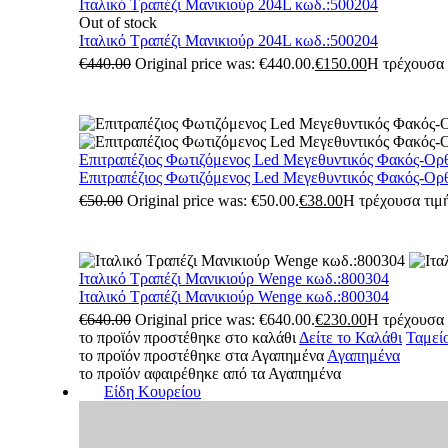
Ιταλικό Τραπέζι Μανικιούρ 204L κωδ.:500204
Out of stock
Ιταλικό Τραπέζι Μανικιούρ 204L κωδ.:500204
€
440.00
Original price was: €440.00.
€
150.00
Η τρέχουσα τ
Επιτραπέζιος Φωτιζόμενος Led Μεγεθυντικός Φακός-Ορ
Επιτραπέζιος Φωτιζόμενος Led Μεγεθυντικός Φακός-Ορ
€
50.00
Original price was: €50.00.
€
38.00
Η τρέχουσα τιμή
Ιταλικό Τραπέζι Μανικιούρ Wenge κωδ.:800304
Ιταλικό Τραπέζι Μανικιούρ Wenge κωδ.:800304
€
640.00
Original price was: €640.00.
€
230.00
Η τρέχουσα τ
το προϊόν προστέθηκε στο καλάθι
Δείτε το Καλάθι
Ταμεί
το προϊόν προστέθηκε στα Αγαπημένα
Αγαπημένα
το προϊόν αφαιρέθηκε από τα Αγαπημένα
Είδη Κουρείου