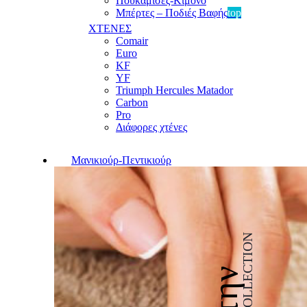
Πουκαμίσες-Κιμονό
Μπέρτες – Ποδιές Βαφής
top
ΧΤΕΝΕΣ
Comair
Euro
KF
YF
Triumph Hercules Matador
Carbon
Pro
Διάφορες χτένες
Μανικιούρ-Πεντικιούρ
COLLECTION