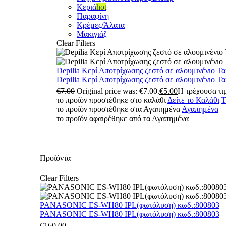
Κεριά
hot
Παραφίνη
Κρέμες/Άλατα
Μακιγιάζ
Clear Filters
Depilia Κερί Αποτρίχωσης ζεστό σε αλουμινένιο Τ
Depilia Κερί Αποτρίχωσης ζεστό σε αλουμινένιο Τ
€
7.00
Original price was: €7.00.
€
5.00
Η τρέχουσα τιμ
το προϊόν προστέθηκε στο καλάθι
Δείτε το Καλάθι
Τ
το προϊόν προστέθηκε στα Αγαπημένα
Αγαπημένα
το προϊόν αφαιρέθηκε από τα Αγαπημένα
Προϊόντα
Clear Filters
PANASONIC ES-WH80 IPL(φωτόλυση) κωδ.:800803
PANASONIC ES-WH80 IPL(φωτόλυση) κωδ.:800803
€
160.00