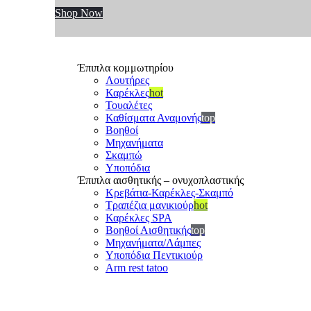
Shop Now
Έπιπλα κομμωτηρίου
Λουτήρες
Καρέκλες
hot
Τουαλέτες
Καθίσματα Αναμονής
top
Βοηθοί
Μηχανήματα
Σκαμπώ
Υποπόδια
Έπιπλα αισθητικής – ονυχοπλαστικής
Κρεβάτια-Καρέκλες-Σκαμπό
Τραπέζια μανικιούρ
hot
Καρέκλες SPA
Βοηθοί Αισθητικής
top
Μηχανήματα/Λάμπες
Υποπόδια Πεντικιούρ
Arm rest tatoo