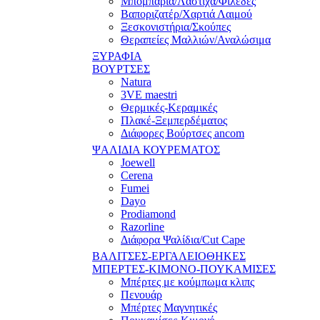
Μπομπάρια/Λάστιχα/Φιλέδες
Βαποριζατέρ/Χαρτιά Λαιμού
Ξεσκονιστήρια/Σκούπες
Θεραπείες Μαλλιών/Αναλώσιμα
ΞΥΡΑΦΙΑ
ΒΟΥΡΤΣΕΣ
Natura
3VE maestri
Θερμικές-Κεραμικές
Πλακέ-Ξεμπερδέματος
Διάφορες Βούρτσες ancom
ΨΑΛΙΔΙΑ ΚΟΥΡΕΜΑΤΟΣ
Joewell
Cerena
Fumei
Dayo
Prodiamond
Razorline
Διάφορα Ψαλίδια/Cut Cape
ΒΑΛΙΤΣΕΣ-ΕΡΓΑΛΕΙΟΘΗΚΕΣ
ΜΠΕΡΤΕΣ-ΚΙΜΟΝΟ-ΠΟΥΚΑΜΙΣΕΣ
Μπέρτες με κούμπωμα κλιπς
Πενουάρ
Μπέρτες Μαγνητικές