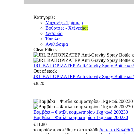
Κατηγορίες
Μηχανές - Τρίμμερ
Βούρτσες - Χτένες
hot
Σεσουάρ
Έπιπλα
Αναλώσιμα
Clear Filters
JRL ΒΑΠΟΡΙΖΑΤΕΡ Anti-Gravity Spray Bottle κωδ.
Out of stock
JRL ΒΑΠΟΡΙΖΑΤΕΡ Anti-Gravity Spray Bottle κωδ.
€
8.20
Βαμβάκι – Φυτίλι κομμωτηρίου 1kg κωδ.200230
Βαμβάκι – Φυτίλι κομμωτηρίου 1kg κωδ.200230
€
11.80
το προϊόν προστέθηκε στο καλάθι
Δείτε το Καλάθι
Τ