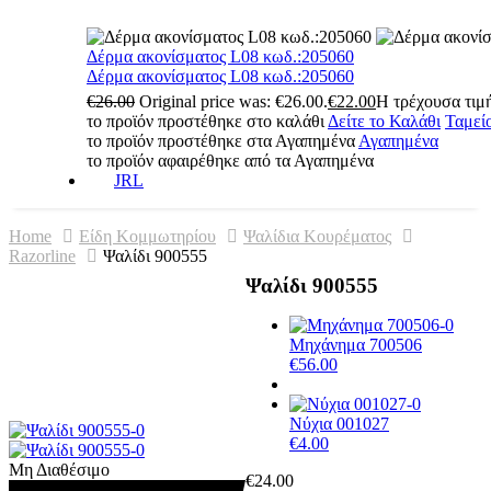
Δέρμα ακονίσματος L08 κωδ.:205060
Δέρμα ακονίσματος L08 κωδ.:205060
€
26.00
Original price was: €26.00.
€
22.00
Η τρέχουσα τιμή
το προϊόν προστέθηκε στο καλάθι
Δείτε το Καλάθι
Ταμεί
το προϊόν προστέθηκε στα Αγαπημένα
Αγαπημένα
το προϊόν αφαιρέθηκε από τα Αγαπημένα
JRL
Home
Είδη Κομμωτηρίου
Ψαλίδια Κουρέματος
Razorline
Ψαλίδι 900555
Ψαλίδι 900555
Μηχάνημα 700506
€
56.00
Νύχια 001027
€
4.00
Μη Διαθέσιμο
€
24.00