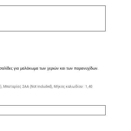
έχουσα
μή
αι:
υσαλίδες για μαλάκωμα των χεριών και των παρανυχίδων.
.00.
ed), Μπαταρίες 2AA (Not included), Μήκος καλωδίου : 1,40