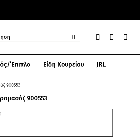
ός/΄Επιπλα
Είδη Κουρείου
JRL
άζ 900553
δρομασάζ 900553