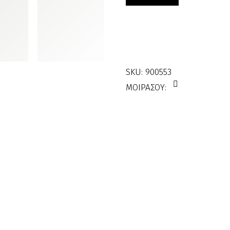
Υδρομασάζ
900553
ποσότητα
SKU:
900553
ΜΟΙΡΑΣΟΥ: