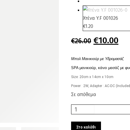
Χτένα Y.F 001026
€
1.20
Original
€
10.00
Η
€
26.00
price
τρ
was:
τι
Μπολ Μανικιούρ με Υδρομασάζ
€26.00.
είν
SPA μανικιούρ, κάνει μασάζ με φ
€10
Size: 20cm x 14cm x 10cm
Power : 2W, Adapter : AC-DC (Includ
Σε απόθεμα
Μπολ
Μανικιούρ
με
Στο καλάθι