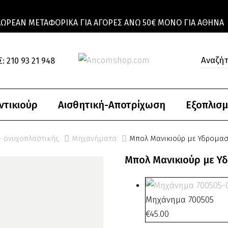
ΔΩΡΕΆΝ ΜΕΤΑΦΟΡΙΚΆ ΓΙΑ ΑΓΟΡΈΣ ΆΝΩ 50€ ΜΌΝΟ ΓΙΑ ΑΘΉΝΑ
: 210 93 21 948
ντικιούρ
Αισθητική-Αποτρίχωση
Εξοπλισμ
- ονυχοπλαστικής
Μηχανήματα
Μπολ Μανικιούρ με Υδρομασ
Μπολ Μανικιούρ με Υ
Μηχάνημα 700505
€
45.00