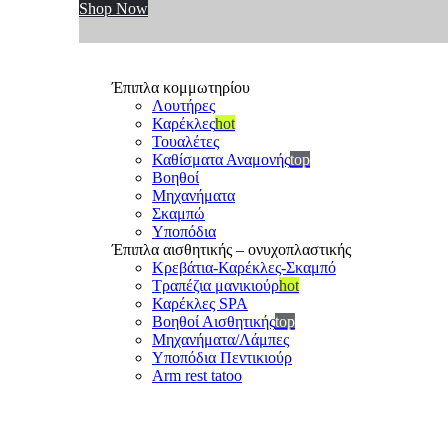
Shop Now
Έπιπλα κομμωτηρίου
Λουτήρες
Καρέκλες
hot
Τουαλέτες
Καθίσματα Αναμονής
top
Βοηθοί
Μηχανήματα
Σκαμπώ
Υποπόδια
Έπιπλα αισθητικής – ονυχοπλαστικής
Κρεβάτια-Καρέκλες-Σκαμπό
Τραπέζια μανικιούρ
hot
Καρέκλες SPA
Βοηθοί Αισθητικής
top
Μηχανήματα/Λάμπες
Υποπόδια Πεντικιούρ
Arm rest tatoo