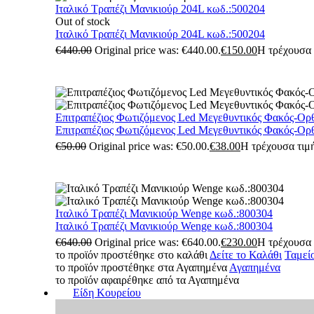
Ιταλικό Τραπέζι Μανικιούρ 204L κωδ.:500204
Out of stock
Ιταλικό Τραπέζι Μανικιούρ 204L κωδ.:500204
€
440.00
Original price was: €440.00.
€
150.00
Η τρέχουσα τ
Επιτραπέζιος Φωτιζόμενος Led Μεγεθυντικός Φακός-Ορ
Επιτραπέζιος Φωτιζόμενος Led Μεγεθυντικός Φακός-Ορ
€
50.00
Original price was: €50.00.
€
38.00
Η τρέχουσα τιμή
Ιταλικό Τραπέζι Μανικιούρ Wenge κωδ.:800304
Ιταλικό Τραπέζι Μανικιούρ Wenge κωδ.:800304
€
640.00
Original price was: €640.00.
€
230.00
Η τρέχουσα τ
το προϊόν προστέθηκε στο καλάθι
Δείτε το Καλάθι
Ταμεί
το προϊόν προστέθηκε στα Αγαπημένα
Αγαπημένα
το προϊόν αφαιρέθηκε από τα Αγαπημένα
Είδη Κουρείου