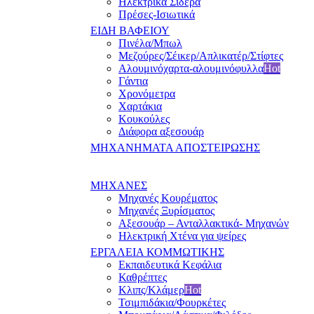
Ηλεκτρικά Σίδερα
Πρέσες-Ισιωτικά
ΕΙΔΗ ΒΑΦΕΙΟΥ
Πινέλα/Μπωλ
Μεζούρες/Σέικερ/Απλικατέρ/Στίφτες
Αλουμινόχαρτα-αλουμινόφυλλα
Hot
Γάντια
Χρονόμετρα
Χαρτάκια
Κουκούλες
Διάφορα αξεσουάρ
ΜΗΧΑΝΗΜΑΤΑ ΑΠΟΣΤΕΙΡΩΣΗΣ
ΜΗΧΑΝΕΣ
Μηχανές Κουρέματος
Μηχανές Ξυρίσματος
Αξεσουάρ – Ανταλλακτικά- Μηχανών
Ηλεκτρική Χτένα για ψείρες
ΕΡΓΑΛΕΙΑ ΚΟΜΜΩΤΙΚΗΣ
Εκπαιδευτικά Κεφάλια
Καθρέπτες
Κλιπς/Κλάμερ
Hot
Τσιμπιδάκια/Φουρκέτες