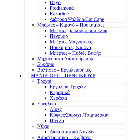
Dayo
Prodiamond
Razorline
Διάφορα Ψαλίδια/Cut Cape
Μπέρτες – Κιμονό – Πουκαμίσες
Μπέρτες με κούμπωμα κλιπς
Πενουάρ
Μπέρτες Μαγνητικές
Πουκαμίσες-Κιμονό
Μπέρτες – Ποδιές Βαφής
Μηχανήματα Αποστείρωσης
Ξυράφια
Βαλίτσες – Εργαλειοθήκες
ΜΑΝΙΚΙΟΥΡ – ΠΕΝΤΙΚΙΟΥΡ
Τροχοί
Εργαλεία Τροχών
Κεραμικά
Χεράκια
Εργαλεία
Λίμες
Κόφτες/Σπρωχτ./Τσιμπιδάκια
Πινέλα
Νύχια
Διακοσμητικά Νυχιών
Αποστειρωτικά – Κλίβανοι