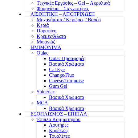
Τεχνικές Εργασίες – Gel – Ακρυλικά
Φουρνάκια – Στεγνωτήρες
ΑΙΣΘΗΤΙΚΗ – ΑΠΟΤΡΙΧΩΣΗ
Μηχανήματα / Κεριέρες / Βαπέρ
Κεριά
Παραφίνη
Κρέμες/Άλατα
Μακιγιάζ
ΗΜΙΜΟΝΙΜΑ
Oulac
Oulac Προσφορές
Βασικά Χρώματα
Cat Eye
Change/Fluo
Cheese/Turquoise
Gum Gel
Shinerlac
Βασικά Χρώματα
MCA
Βασικά Χρώματα
ΕΞΟΠΛΙΣΜΟΣ – ΕΠΙΠΛΑ
Έπιπλα Κομμωτηρίου
Λουτήρες
Καρέκλες
Τουαλέτες