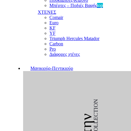
Πουκαμίσες-Κιμονό
Μπέρτες – Ποδιές Βαφής
top
ΧΤΕΝΕΣ
Comair
Euro
KF
YF
Triumph Hercules Matador
Carbon
Pro
Διάφορες χτένες
Μανικιούρ-Πεντικιούρ
COLLECTION