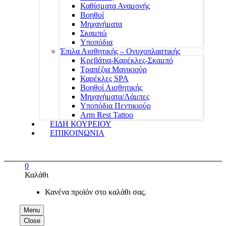
Καθίσματα Αναμονής
Βοηθοί
Μηχανήματα
Σκαμπώ
Υποπόδια
Έπιλα Αισθητικής – Ονυχοπλαστικής
Κρεβάτια-Καρέκλες-Σκαμπό
Τραπέζια Μανικιούρ
Καρέκλες SPA
Βοηθοί Αισθητικής
Μηχανήματα/Λάμπες
Υποπόδια Πεντικιούρ
Arm Rest Tattoo
ΕΙΔΗ ΚΟΥΡΕΙΟΥ
ΕΠΙΚΟΙΝΩΝΙΑ
0
Καλάθι
Κανένα προϊόν στο καλάθι σας.
Menu
Close