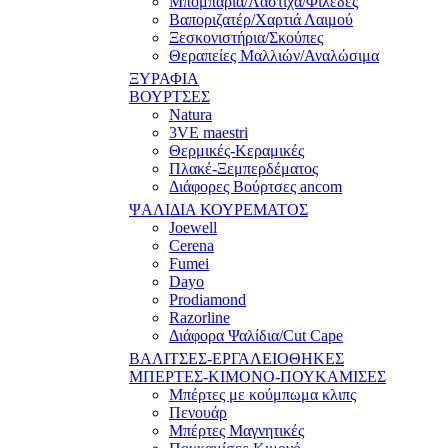
Μπομπάρια/Λάστιχα/Φιλέδες
Βαποριζατέρ/Χαρτιά Λαιμού
Ξεσκονιστήρια/Σκούπες
Θεραπείες Μαλλιών/Αναλώσιμα
ΞΥΡΑΦΙΑ
ΒΟΥΡΤΣΕΣ
Natura
3VE maestri
Θερμικές-Κεραμικές
Πλακέ-Ξεμπερδέματος
Διάφορες Βούρτσες ancom
ΨΑΛΙΔΙΑ ΚΟΥΡΕΜΑΤΟΣ
Joewell
Cerena
Fumei
Dayo
Prodiamond
Razorline
Διάφορα Ψαλίδια/Cut Cape
ΒΑΛΙΤΣΕΣ-ΕΡΓΑΛΕΙΟΘΗΚΕΣ
ΜΠΕΡΤΕΣ-ΚΙΜΟΝΟ-ΠΟΥΚΑΜΙΣΕΣ
Μπέρτες με κούμπωμα κλιπς
Πενουάρ
Μπέρτες Μαγνητικές