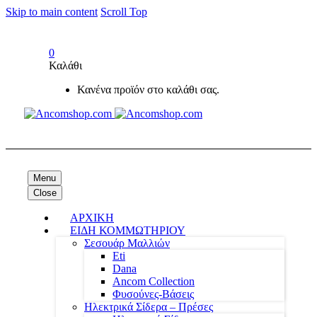
Skip to main content
Scroll Top
0
Καλάθι
Κανένα προϊόν στο καλάθι σας.
Menu
Close
ΑΡΧΙΚΗ
ΕΙΔΗ ΚΟΜΜΩΤΗΡΙΟΥ
Σεσουάρ Μαλλιών
Eti
Dana
Ancom Collection
Φυσούνες-Βάσεις
Ηλεκτρικά Σίδερα – Πρέσες