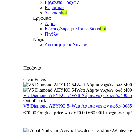
Εργαλεία Τροχών
Κεραμικά
Χεράκια
hot
Εργαλεία
Λίμες
Κόφτες/Σπρωχτ./Τσιμπιδάκια
hot
Πινέλα
Νύχια
Διακοσμητικά Νυχιών
Προϊόντα
Clear Filters
V5 Diamond ΛΕΥΚΟ 54Watt Λάμπα νυχιών κωδ.:4008
Out of stock
V5 Diamond ΛΕΥΚΟ 54Watt Λάμπα νυχιών κωδ.:4008
€
70.00
Original price was: €70.00.
€
60.00
Η τρέχουσα τιμή