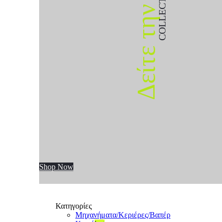
COLLECTION
Δείτε την
Shop Now
Κατηγορίες
Μηχανήματα/Κεριέρες/Βαπέρ