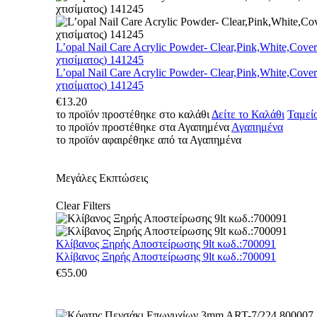
L’opal Nail Care Acrylic Powder- Clear,Pink,White,Cove
χτισίματος) 141245
L’opal Nail Care Acrylic Powder- Clear,Pink,White,Cove
χτισίματος) 141245
€
13.20
το προϊόν προστέθηκε στο καλάθι
Δείτε το Καλάθι
Ταμεί
το προϊόν προστέθηκε στα Αγαπημένα
Αγαπημένα
το προϊόν αφαιρέθηκε από τα Αγαπημένα
Μεγάλες Εκπτώσεις
Clear Filters
Κλίβανος Ξηρής Αποστείρωσης 9lt κωδ.:700091
Κλίβανος Ξηρής Αποστείρωσης 9lt κωδ.:700091
€
55.00