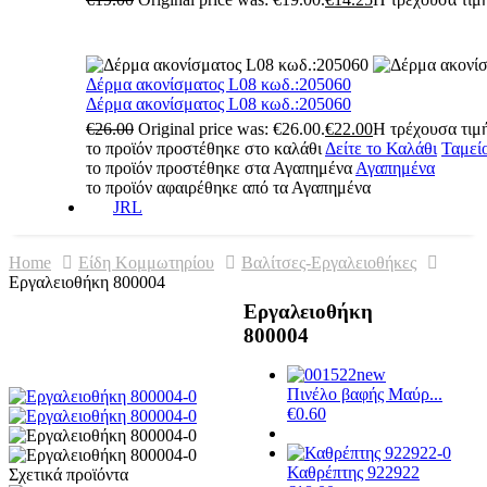
Δέρμα ακονίσματος L08 κωδ.:205060
Δέρμα ακονίσματος L08 κωδ.:205060
€
26.00
Original price was: €26.00.
€
22.00
Η τρέχουσα τιμή
το προϊόν προστέθηκε στο καλάθι
Δείτε το Καλάθι
Ταμεί
το προϊόν προστέθηκε στα Αγαπημένα
Αγαπημένα
το προϊόν αφαιρέθηκε από τα Αγαπημένα
JRL
Home
Είδη Κομμωτηρίου
Βαλίτσες-Εργαλειοθήκες
Εργαλειοθήκη 800004
Εργαλειοθήκη
800004
Πινέλο βαφής Μαύρ...
€
0.60
Καθρέπτης 922922
Σχετικά προϊόντα