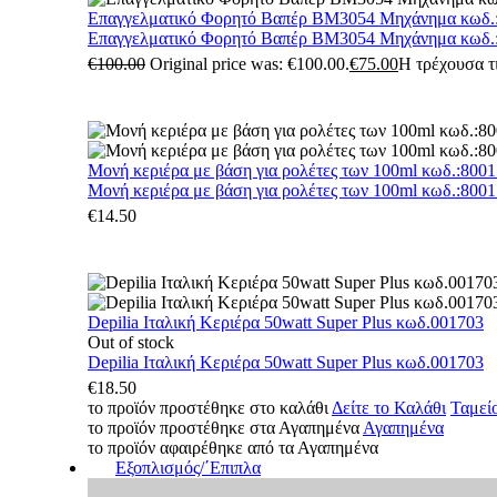
Επαγγελματικό Φορητό Βαπέρ BM3054 Μηχάνημα κωδ.
Επαγγελματικό Φορητό Βαπέρ BM3054 Μηχάνημα κωδ.
€
100.00
Original price was: €100.00.
€
75.00
Η τρέχουσα τι
Μονή κεριέρα με βάση για ρολέτες των 100ml κωδ.:800
Μονή κεριέρα με βάση για ρολέτες των 100ml κωδ.:800
€
14.50
Depilia Ιταλική Κεριέρα 50watt Super Plus κωδ.001703
Out of stock
Depilia Ιταλική Κεριέρα 50watt Super Plus κωδ.001703
€
18.50
το προϊόν προστέθηκε στο καλάθι
Δείτε το Καλάθι
Ταμεί
το προϊόν προστέθηκε στα Αγαπημένα
Αγαπημένα
το προϊόν αφαιρέθηκε από τα Αγαπημένα
Εξοπλισμός/΄Επιπλα