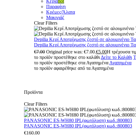
Κεριά
hot
Παραφίνη
Κρέμες/Άλατα
Μακιγιάζ
Clear Filters
Depilia Κερί Αποτρίχωσης ζεστό σε αλουμινένιο Τ
Depilia Κερί Αποτρίχωσης ζεστό σε αλουμινένιο Τ
€
7.00
Original price was: €7.00.
€
5.00
Η τρέχουσα τιμ
το προϊόν προστέθηκε στο καλάθι
Δείτε το Καλάθι
Τ
το προϊόν προστέθηκε στα Αγαπημένα
Αγαπημένα
το προϊόν αφαιρέθηκε από τα Αγαπημένα
Προϊόντα
Clear Filters
PANASONIC ES-WH80 IPL(φωτόλυση) κωδ.:800803
PANASONIC ES-WH80 IPL(φωτόλυση) κωδ.:800803
€
160.00