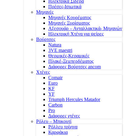
Ηλεκτρικά Σίδερα
Πρέσες-Ισιωτικά
Μηχανές
Μηχανές Κουρέματος
Μηχανές Ξυρίσματος
Αξεσουάρ – Ανταλλακτικά- Μηχανών
Ηλεκτρική Χτένα για ψείρες
Βούρτσες
Natura
3VE maestri
Θερμικές-Κεραμικές
Πλακέ-Ξεμπερδέματος
Διάφορες Βούρτσες ancom
Χτένες
Comair
Euro
KF
YF
Triumph Hercules Matador
Carbon
Pro
Διάφορες χτένες
Ρόλευ – Μπικουτί
Ρόλλευ τρίχινα
Καρφάκια