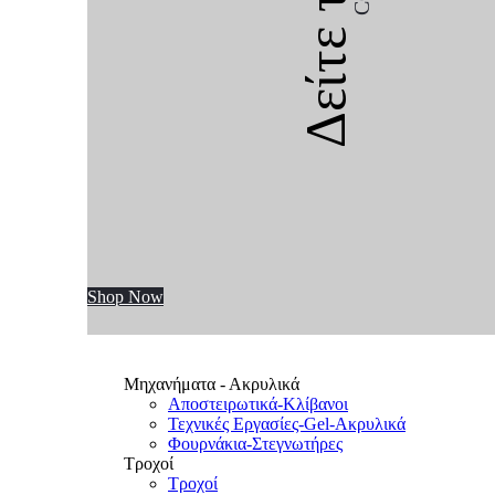
Δείτε την
Shop Now
Μηχανήματα - Ακρυλικά
Αποστειρωτικά-Κλίβανοι
Τεχνικές Εργασίες-Gel-Ακρυλικά
Φουρνάκια-Στεγνωτήρες
Τροχοί
Τροχοί