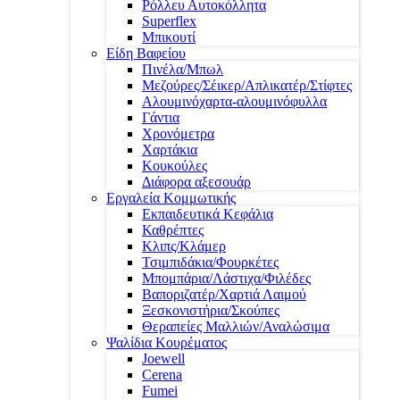
Ρόλλευ Αυτοκόλλητα
Superflex
Μπικουτί
Είδη Βαφείου
Πινέλα/Μπωλ
Μεζούρες/Σέικερ/Απλικατέρ/Στίφτες
Αλουμινόχαρτα-αλουμινόφυλλα
Γάντια
Χρονόμετρα
Χαρτάκια
Κουκούλες
Διάφορα αξεσουάρ
Εργαλεία Κομμωτικής
Εκπαιδευτικά Κεφάλια
Καθρέπτες
Κλιπς/Κλάμερ
Τσιμπιδάκια/Φουρκέτες
Μπομπάρια/Λάστιχα/Φιλέδες
Βαποριζατέρ/Χαρτιά Λαιμού
Ξεσκονιστήρια/Σκούπες
Θεραπείες Μαλλιών/Αναλώσιμα
Ψαλίδια Κουρέματος
Joewell
Cerena
Fumei