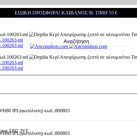
ΕΙΔΙΚΗ ΠΡΟΣΦΟΡΑ! ΚΛΊΒΑΝΟΣ 9L ΤΙΜΉ 55 €
δ.100263-ml
δ.100263-ml
δ.100263-ml
δ.100263-ml
τσα 3202 3VE