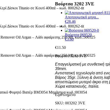
Βούρτσα 3202 3VE
Αποτριχωτική μηχα...
€
28.46
Βούρτσα 069520
€
3.60
€
11.50
Βούρτσα 3202 3VE
Επαγγελματική με συνθετική τρί
39mm.
Αντιστατική τεχνολογία από εν
Βάρος 35gr. Ξύλινη & άνετη λαβ
αποσπώμενο μυτερό άκρο στη β
Χώρα κατασκευής, Ιταλία
.
Εξαντλημένο
SKU:
003202 3VE