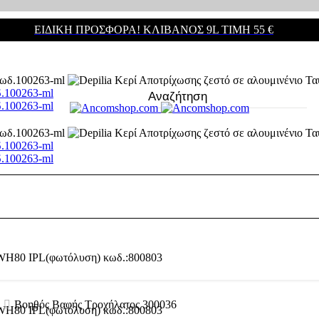
ΕΙΔΙΚΗ ΠΡΟΣΦΟΡΑ! ΚΛΊΒΑΝΟΣ 9L ΤΙΜΉ 55 €
δ.100263-ml
δ.100263-ml
δ.100263-ml
δ.100263-ml
Βοηθός Βαφής Τροχήλατος 300036