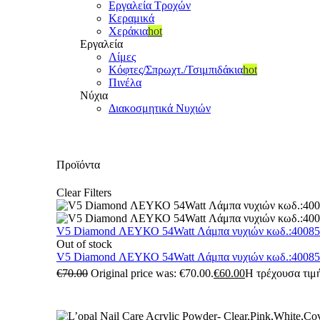
Εργαλεία Τροχών
Κεραμικά
Χεράκια
hot
Εργαλεία
Λίμες
Κόφτες/Σπρωχτ./Τσιμπιδάκια
hot
Πινέλα
Νύχια
Διακοσμητικά Νυχιών
Προϊόντα
Clear Filters
V5 Diamond ΛΕΥΚΟ 54Watt Λάμπα νυχιών κωδ.:4008
Out of stock
V5 Diamond ΛΕΥΚΟ 54Watt Λάμπα νυχιών κωδ.:4008
€
70.00
Original price was: €70.00.
€
60.00
Η τρέχουσα τιμή