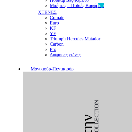
Πουκαμίσες-Κιμονό
Μπέρτες – Ποδιές Βαφής
top
ΧΤΕΝΕΣ
Comair
Euro
KF
YF
Triumph Hercules Matador
Carbon
Pro
Διάφορες χτένες
Μανικιούρ-Πεντικιούρ
COLLECTION