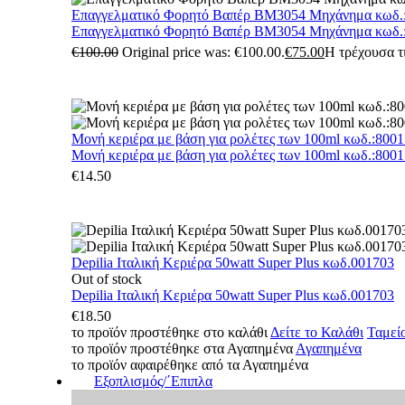
Επαγγελματικό Φορητό Βαπέρ BM3054 Μηχάνημα κωδ.
Επαγγελματικό Φορητό Βαπέρ BM3054 Μηχάνημα κωδ.
€
100.00
Original price was: €100.00.
€
75.00
Η τρέχουσα τι
Μονή κεριέρα με βάση για ρολέτες των 100ml κωδ.:800
Μονή κεριέρα με βάση για ρολέτες των 100ml κωδ.:800
€
14.50
Depilia Ιταλική Κεριέρα 50watt Super Plus κωδ.001703
Out of stock
Depilia Ιταλική Κεριέρα 50watt Super Plus κωδ.001703
€
18.50
το προϊόν προστέθηκε στο καλάθι
Δείτε το Καλάθι
Ταμεί
το προϊόν προστέθηκε στα Αγαπημένα
Αγαπημένα
το προϊόν αφαιρέθηκε από τα Αγαπημένα
Εξοπλισμός/΄Επιπλα