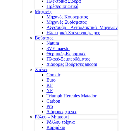
Ηλεκτρικά Σίδερα
Πρέσες-Ισιωτικά
Μηχανές
Μηχανές Κουρέματος
Μηχανές Ξυρίσματος
Αξεσουάρ – Ανταλλακτικά- Μηχανών
Ηλεκτρική Χτένα για ψείρες
Βούρτσες
Natura
3VE maestri
Θερμικές-Κεραμικές
Πλακέ-Ξεμπερδέματος
Διάφορες Βούρτσες ancom
Χτένες
Comair
Euro
KF
YF
Triumph Hercules Matador
Carbon
Pro
Διάφορες χτένες
Ρόλευ – Μπικουτί
Ρόλλευ τρίχινα
Καρφάκια