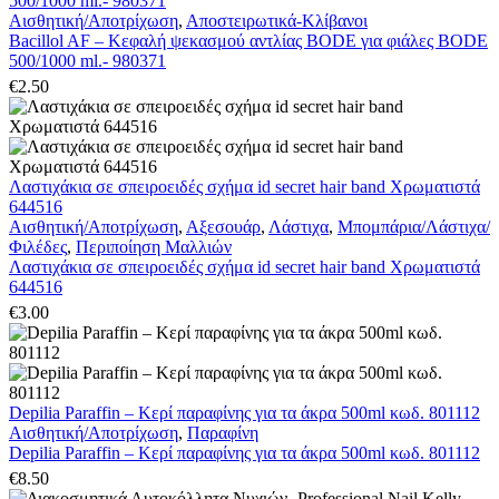
500/1000 ml.- 980371
Αισθητική/Αποτρίχωση
,
Αποστειρωτικά-Κλίβανοι
Bacillol AF – Κεφαλή ψεκασμού αντλίας BODE για φιάλες BODE
500/1000 ml.- 980371
€
2.50
Λαστιχάκια σε σπειροειδές σχήμα id secret hair band Χρωματιστά
644516
Αισθητική/Αποτρίχωση
,
Αξεσουάρ
,
Λάστιχα
,
Μπομπάρια/Λάστιχα/
Φιλέδες
,
Περιποίηση Μαλλιών
Λαστιχάκια σε σπειροειδές σχήμα id secret hair band Χρωματιστά
644516
€
3.00
Depilia Paraffin – Κερί παραφίνης για τα άκρα 500ml κωδ. 801112
Αισθητική/Αποτρίχωση
,
Παραφίνη
Depilia Paraffin – Κερί παραφίνης για τα άκρα 500ml κωδ. 801112
€
8.50