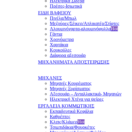
Ηλεκτρικά Σίδερα
Πρέσες-Ισιωτικά
ΕΙΔΗ ΒΑΦΕΙΟΥ
Πινέλα/Μπωλ
Μεζούρες/Σέικερ/Απλικατέρ/Στίφτες
Αλουμινόχαρτα-αλουμινόφυλλα
Hot
Γάντια
Χρονόμετρα
Χαρτάκια
Κουκούλες
Διάφορα αξεσουάρ
ΜΗΧΑΝΗΜΑΤΑ ΑΠΟΣΤΕΙΡΩΣΗΣ
ΜΗΧΑΝΕΣ
Μηχανές Κουρέματος
Μηχανές Ξυρίσματος
Αξεσουάρ – Ανταλλακτικά- Μηχανών
Ηλεκτρική Χτένα για ψείρες
ΕΡΓΑΛΕΙΑ ΚΟΜΜΩΤΙΚΗΣ
Εκπαιδευτικά Κεφάλια
Καθρέπτες
Κλιπς/Κλάμερ
Hot
Τσιμπιδάκια/Φουρκέτες