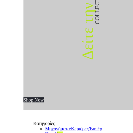
COLLECTION
Δείτε την
Shop Now
Κατηγορίες
Μηχανήματα/Κεριέρες/Βαπέρ