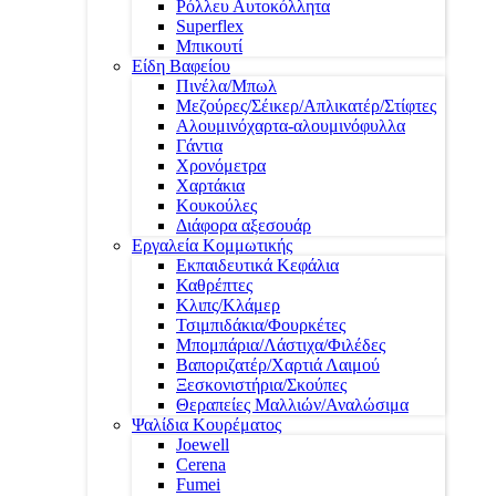
Ρόλλευ Αυτοκόλλητα
Superflex
Μπικουτί
Είδη Βαφείου
Πινέλα/Μπωλ
Μεζούρες/Σέικερ/Απλικατέρ/Στίφτες
Αλουμινόχαρτα-αλουμινόφυλλα
Γάντια
Χρονόμετρα
Χαρτάκια
Κουκούλες
Διάφορα αξεσουάρ
Εργαλεία Κομμωτικής
Εκπαιδευτικά Κεφάλια
Καθρέπτες
Κλιπς/Κλάμερ
Τσιμπιδάκια/Φουρκέτες
Μπομπάρια/Λάστιχα/Φιλέδες
Βαποριζατέρ/Χαρτιά Λαιμού
Ξεσκονιστήρια/Σκούπες
Θεραπείες Μαλλιών/Αναλώσιμα
Ψαλίδια Κουρέματος
Joewell
Cerena
Fumei