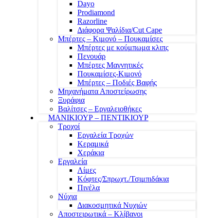
Dayo
Prodiamond
Razorline
Διάφορα Ψαλίδια/Cut Cape
Μπέρτες – Κιμονό – Πουκαμίσες
Μπέρτες με κούμπωμα κλιπς
Πενουάρ
Μπέρτες Μαγνητικές
Πουκαμίσες-Κιμονό
Μπέρτες – Ποδιές Βαφής
Μηχανήματα Αποστείρωσης
Ξυράφια
Βαλίτσες – Εργαλειοθήκες
ΜΑΝΙΚΙΟΥΡ – ΠΕΝΤΙΚΙΟΥΡ
Τροχοί
Εργαλεία Τροχών
Κεραμικά
Χεράκια
Εργαλεία
Λίμες
Κόφτες/Σπρωχτ./Τσιμπιδάκια
Πινέλα
Νύχια
Διακοσμητικά Νυχιών
Αποστειρωτικά – Κλίβανοι