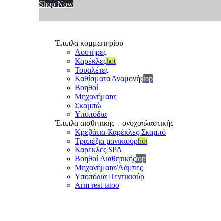
Shop Now
Έπιπλα κομμωτηρίου
Λουτήρες
Καρέκλες
hot
Τουαλέτες
Καθίσματα Αναμονής
top
Βοηθοί
Μηχανήματα
Σκαμπώ
Υποπόδια
Έπιπλα αισθητικής – ονυχοπλαστικής
Κρεβάτια-Καρέκλες-Σκαμπό
Τραπέζια μανικιούρ
hot
Καρέκλες SPA
Βοηθοί Αισθητικής
top
Μηχανήματα/Λάμπες
Υποπόδια Πεντικιούρ
Arm rest tatoo