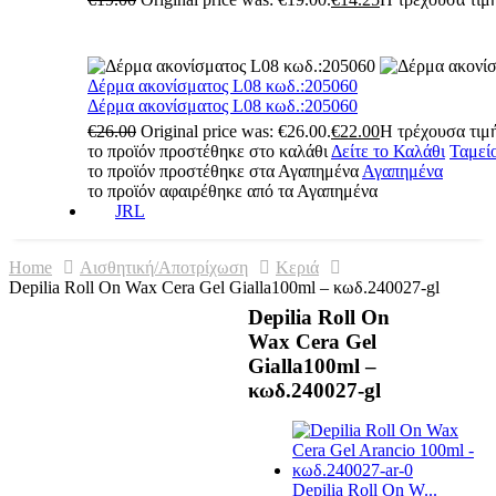
Δέρμα ακονίσματος L08 κωδ.:205060
Δέρμα ακονίσματος L08 κωδ.:205060
€
26.00
Original price was: €26.00.
€
22.00
Η τρέχουσα τιμή
το προϊόν προστέθηκε στο καλάθι
Δείτε το Καλάθι
Ταμεί
το προϊόν προστέθηκε στα Αγαπημένα
Αγαπημένα
το προϊόν αφαιρέθηκε από τα Αγαπημένα
JRL
Home
Αισθητική/Αποτρίχωση
Κεριά
Depilia Roll On Wax Cera Gel Gialla100ml – κωδ.240027-gl
Depilia Roll On
Wax Cera Gel
Gialla100ml –
κωδ.240027-gl
Depilia Roll On W...