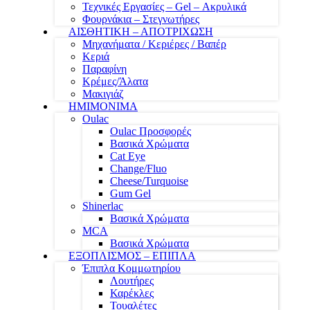
Τεχνικές Εργασίες – Gel – Ακρυλικά
Φουρνάκια – Στεγνωτήρες
ΑΙΣΘΗΤΙΚΗ – ΑΠΟΤΡΙΧΩΣΗ
Μηχανήματα / Κεριέρες / Βαπέρ
Κεριά
Παραφίνη
Κρέμες/Άλατα
Μακιγιάζ
ΗΜΙΜΟΝΙΜΑ
Oulac
Oulac Προσφορές
Βασικά Χρώματα
Cat Eye
Change/Fluo
Cheese/Turquoise
Gum Gel
Shinerlac
Βασικά Χρώματα
MCA
Βασικά Χρώματα
ΕΞΟΠΛΙΣΜΟΣ – ΕΠΙΠΛΑ
Έπιπλα Κομμωτηρίου
Λουτήρες
Καρέκλες
Τουαλέτες