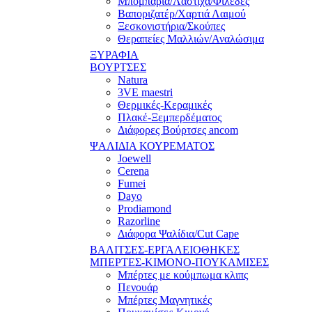
Μπομπάρια/Λάστιχα/Φιλέδες
Βαποριζατέρ/Χαρτιά Λαιμού
Ξεσκονιστήρια/Σκούπες
Θεραπείες Μαλλιών/Αναλώσιμα
ΞΥΡΑΦΙΑ
ΒΟΥΡΤΣΕΣ
Natura
3VE maestri
Θερμικές-Κεραμικές
Πλακέ-Ξεμπερδέματος
Διάφορες Βούρτσες ancom
ΨΑΛΙΔΙΑ ΚΟΥΡΕΜΑΤΟΣ
Joewell
Cerena
Fumei
Dayo
Prodiamond
Razorline
Διάφορα Ψαλίδια/Cut Cape
ΒΑΛΙΤΣΕΣ-ΕΡΓΑΛΕΙΟΘΗΚΕΣ
ΜΠΕΡΤΕΣ-ΚΙΜΟΝΟ-ΠΟΥΚΑΜΙΣΕΣ
Μπέρτες με κούμπωμα κλιπς
Πενουάρ
Μπέρτες Μαγνητικές