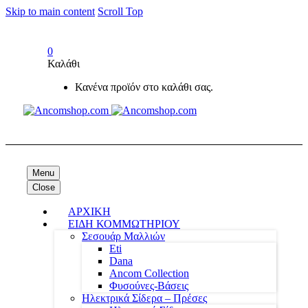
Skip to main content
Scroll Top
0
Καλάθι
Κανένα προϊόν στο καλάθι σας.
Menu
Close
ΑΡΧΙΚΗ
ΕΙΔΗ ΚΟΜΜΩΤΗΡΙΟΥ
Σεσουάρ Μαλλιών
Eti
Dana
Ancom Collection
Φυσούνες-Βάσεις
Ηλεκτρικά Σίδερα – Πρέσες