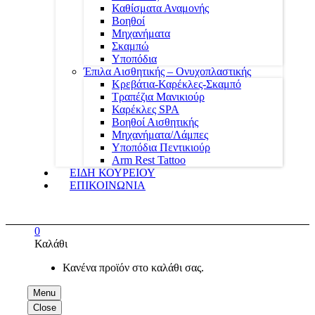
Καθίσματα Αναμονής
Βοηθοί
Μηχανήματα
Σκαμπώ
Υποπόδια
Έπιλα Αισθητικής – Ονυχοπλαστικής
Κρεβάτια-Καρέκλες-Σκαμπό
Τραπέζια Μανικιούρ
Καρέκλες SPA
Βοηθοί Αισθητικής
Μηχανήματα/Λάμπες
Υποπόδια Πεντικιούρ
Arm Rest Tattoo
ΕΙΔΗ ΚΟΥΡΕΙΟΥ
ΕΠΙΚΟΙΝΩΝΙΑ
0
Καλάθι
Κανένα προϊόν στο καλάθι σας.
Menu
Close