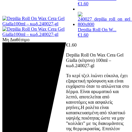
€
1.60
Depilia Roll On W...
€
1.60
Μη Διαθέσιμο
€
1.60
Depilia Roll On Wax Cera Gel
Gialla (κίτρινο) 100ml –
κωδ.240027-gl
Το κερί τζελ λιώνει εύκολα, έχει
εξαιρετική πρόσφυση και είναι
ευχάριστο όταν το απλώνεται στο
δέρμα. Είναι αρωματικό και
λεπτό, αποτελείται από
καινοτόμες και ασφαλείς
ρητίνες.Η ρολέτα είναι
κατασκευασμένη από πλαστικό
υψηλής ποιότητας ώστε να μην
”κολλάει” με τις διακυμάνσεις
της θερμοκρασίας. Επιπλέον