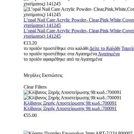
L’opal Nail Care Acrylic Powder- Clear,Pink,White,Cove
χτισίματος) 141245
L’opal Nail Care Acrylic Powder- Clear,Pink,White,Cove
χτισίματος) 141245
€
13.20
το προϊόν προστέθηκε στο καλάθι
Δείτε το Καλάθι
Ταμεί
το προϊόν προστέθηκε στα Αγαπημένα
Αγαπημένα
το προϊόν αφαιρέθηκε από τα Αγαπημένα
Μεγάλες Εκπτώσεις
Clear Filters
Κλίβανος Ξηρής Αποστείρωσης 9lt κωδ.:700091
Κλίβανος Ξηρής Αποστείρωσης 9lt κωδ.:700091
€
55.00