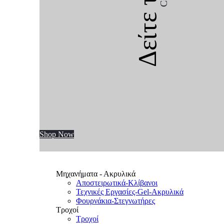
Δείτε την
Shop Now
Μηχανήματα - Ακρυλικά
Αποστειρωτικά-Κλίβανοι
Τεχνικές Εργασίες-Gel-Ακρυλικά
Φουρνάκια-Στεγνωτήρες
Τροχοί
Τροχοί