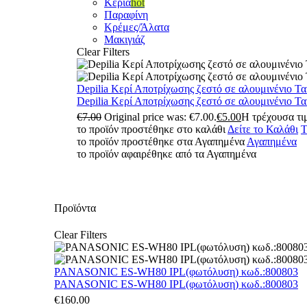
Κεριά
hot
Παραφίνη
Κρέμες/Άλατα
Μακιγιάζ
Clear Filters
Depilia Κερί Αποτρίχωσης ζεστό σε αλουμινένιο Τ
Depilia Κερί Αποτρίχωσης ζεστό σε αλουμινένιο Τ
€
7.00
Original price was: €7.00.
€
5.00
Η τρέχουσα τιμ
το προϊόν προστέθηκε στο καλάθι
Δείτε το Καλάθι
Τ
το προϊόν προστέθηκε στα Αγαπημένα
Αγαπημένα
το προϊόν αφαιρέθηκε από τα Αγαπημένα
Προϊόντα
Clear Filters
PANASONIC ES-WH80 IPL(φωτόλυση) κωδ.:800803
PANASONIC ES-WH80 IPL(φωτόλυση) κωδ.:800803
€
160.00