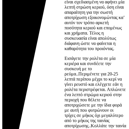
είναι σχεδιασμένη να αφήνει μία
λεπτή στρώση κεριού, όση είναι
απαραίτητη για την σωστή
αποτρίχωση εξοικονομώντας κα’
αυτόν τον τρόπο αρκετή
ποσότητα κεριού και επομένως
και χρήματα. Τέλος η
συσκευασία είναι απολύτως
διάφανη ώστε να φαίνεται η
καθαρότητα του προιόντας.
Εισάγετε την ρολέτα σε μία
κεριέρα και συνδέετε την
συσκευή με το
ρεύμα..Περιμένετε για 20-25
λεπτά περίπου μέχρι το κερί να
γίνει ρευστό και ελέγχετε εάν η
ρολέτα περιστρέφεται. Απλώνετε
ένα λεπτό στρώμα κεριού στην
περιοχή που θέλετε να
αποτριχώσετε με την ίδια φορά
με αυτή που φυτρώνουν οι
τρίχες σε μήκος όχι μεγαλύτερο
από το μήκος της ταινίας
αποτρίχωσης..Κολλάτε την ταινία