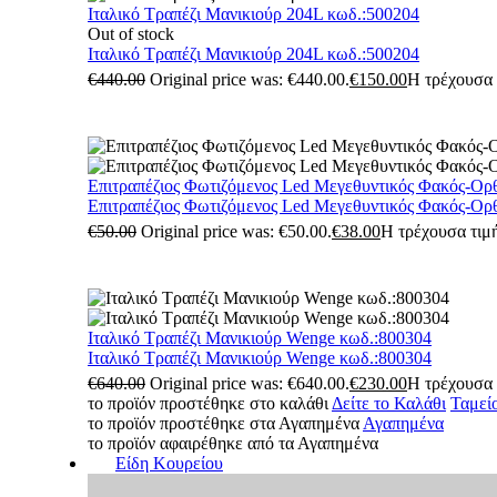
Ιταλικό Τραπέζι Μανικιούρ 204L κωδ.:500204
Out of stock
Ιταλικό Τραπέζι Μανικιούρ 204L κωδ.:500204
€
440.00
Original price was: €440.00.
€
150.00
Η τρέχουσα τ
Επιτραπέζιος Φωτιζόμενος Led Μεγεθυντικός Φακός-Ορ
Επιτραπέζιος Φωτιζόμενος Led Μεγεθυντικός Φακός-Ορ
€
50.00
Original price was: €50.00.
€
38.00
Η τρέχουσα τιμή
Ιταλικό Τραπέζι Μανικιούρ Wenge κωδ.:800304
Ιταλικό Τραπέζι Μανικιούρ Wenge κωδ.:800304
€
640.00
Original price was: €640.00.
€
230.00
Η τρέχουσα τ
το προϊόν προστέθηκε στο καλάθι
Δείτε το Καλάθι
Ταμεί
το προϊόν προστέθηκε στα Αγαπημένα
Αγαπημένα
το προϊόν αφαιρέθηκε από τα Αγαπημένα
Είδη Κουρείου