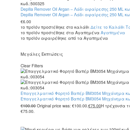
Depilia Remover Oil Argan – Λάδι αφαίρεσης 250 ML κω
Depilia Remover Oil Argan – Λάδι αφαίρεσης 250 ML κω
€
6.00
το προϊόν προστέθηκε στο καλάθι
Δείτε το Καλάθι
Τ
το προϊόν προστέθηκε στα Αγαπημένα
Αγαπημένα
το προϊόν αφαιρέθηκε από τα Αγαπημένα
Μεγάλες Εκπτώσεις
Clear Filters
Επαγγελματικό Φορητό Βαπέρ BM3054 Μηχάνημα κω
Επαγγελματικό Φορητό Βαπέρ BM3054 Μηχάνημα κω
€
100.00
Original price was: €100.00.
€
75.00
Η τρέχουσα τι
€75.00.