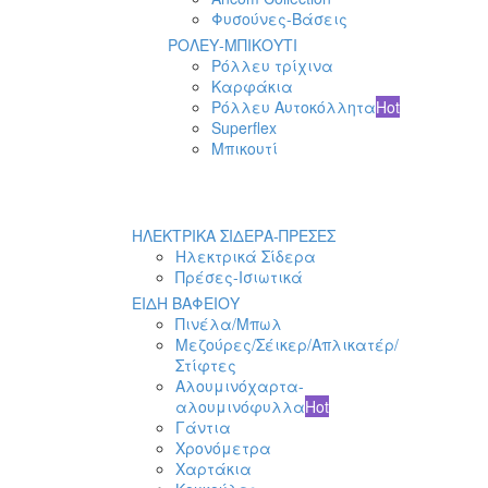
Φυσούνες-Βάσεις
ΡΟΛΕΥ-ΜΠΙΚΟΥΤΙ
Ρόλλευ τρίχινα
Καρφάκια
Ρόλλευ Αυτοκόλλητα
Hot
Superflex
Μπικουτί
ΗΛΕΚΤΡΙΚΑ ΣΙΔΕΡΑ-ΠΡΕΣΕΣ
Ηλεκτρικά Σίδερα
Πρέσες-Ισιωτικά
ΕΙΔΗ ΒΑΦΕΙΟΥ
Πινέλα/Μπωλ
Μεζούρες/Σέικερ/Απλικατέρ/
Στίφτες
Αλουμινόχαρτα-
αλουμινόφυλλα
Hot
Γάντια
Χρονόμετρα
Χαρτάκια