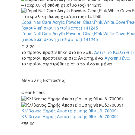
L’opal Nail Care Acrylic Powder- Clear,Pink,White,CoverPea
(ακρυλική σκόνη χτισίματος) 141245
L’opal Nail Care Acrylic Powder- Clear,Pink,White,CoverPea
(ακρυλική σκόνη χτισίματος) 141245
€
13.20
το προϊόν προστέθηκε στο καλάθι
Δείτε το Καλάθι
Τ
το προϊόν προστέθηκε στα Αγαπημένα
Αγαπημένα
το προϊόν αφαιρέθηκε από τα Αγαπημένα
Μεγάλες Εκπτώσεις
Clear Filters
Κλίβανος Ξηρής Αποστείρωσης 9lt κωδ.:700091
Κλίβανος Ξηρής Αποστείρωσης 9lt κωδ.:700091
€
55.00