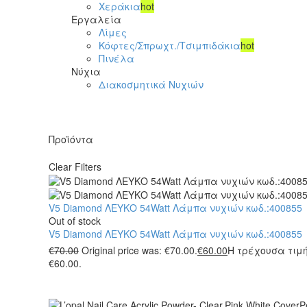
Χεράκια
hot
Εργαλεία
Λίμες
Κόφτες/Σπρωχτ./Τσιμπιδάκια
hot
Πινέλα
Νύχια
Διακοσμητικά Νυχιών
Προϊόντα
Clear Filters
V5 Diamond ΛΕΥΚΟ 54Watt Λάμπα νυχιών κωδ.:400855
Out of stock
V5 Diamond ΛΕΥΚΟ 54Watt Λάμπα νυχιών κωδ.:400855
€
70.00
Original price was: €70.00.
€
60.00
Η τρέχουσα τιμή
€60.00.