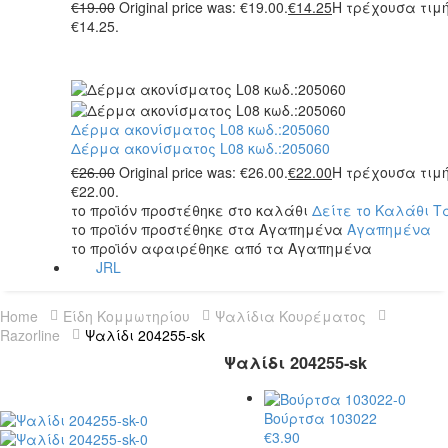
€
19.00
Original price was: €19.00.
€
14.25
Η τρέχουσα τιμή
€14.25.
Δέρμα ακονίσματος L08 κωδ.:205060
Δέρμα ακονίσματος L08 κωδ.:205060
€
26.00
Original price was: €26.00.
€
22.00
Η τρέχουσα τιμή
€22.00.
το προϊόν προστέθηκε στο καλάθι
Δείτε το Καλάθι
Τ
το προϊόν προστέθηκε στα Αγαπημένα
Αγαπημένα
το προϊόν αφαιρέθηκε από τα Αγαπημένα
JRL
Home
Είδη Κομμωτηρίου
Ψαλίδια Κουρέματος
Razorline
Ψαλίδι 204255-sk
Ψαλίδι 204255-sk
Βούρτσα 103022
€
3.90