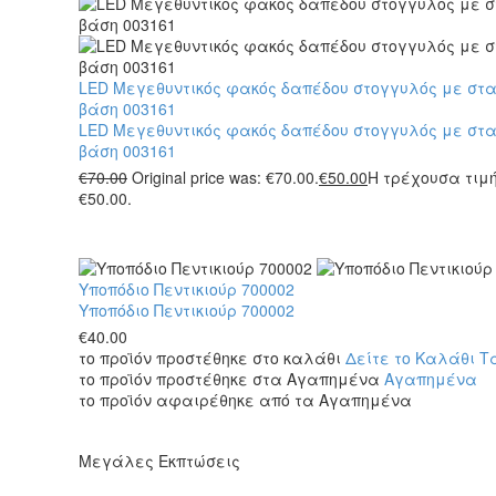
LED Μεγεθυντικός φακός δαπέδου στογγυλός με στ
βάση 003161
LED Μεγεθυντικός φακός δαπέδου στογγυλός με στ
βάση 003161
€
70.00
Original price was: €70.00.
€
50.00
Η τρέχουσα τιμή
€50.00.
Υποπόδιο Πεντικιούρ 700002
Υποπόδιο Πεντικιούρ 700002
€
40.00
το προϊόν προστέθηκε στο καλάθι
Δείτε το Καλάθι
Τ
το προϊόν προστέθηκε στα Αγαπημένα
Αγαπημένα
το προϊόν αφαιρέθηκε από τα Αγαπημένα
Μεγάλες Εκπτώσεις