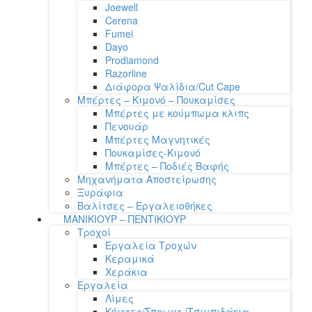
Joewell
Cerena
Fumei
Dayo
Prodiamond
Razorline
Διάφορα Ψαλίδια/Cut Cape
Μπέρτες – Κιμονό – Πουκαμίσες
Μπέρτες με κούμπωμα κλιπς
Πενουάρ
Μπέρτες Μαγνητικές
Πουκαμίσες-Κιμονό
Μπέρτες – Ποδιές Βαφής
Μηχανήματα Αποστείρωσης
Ξυράφια
Βαλίτσες – Εργαλειοθήκες
ΜΑΝΙΚΙΟΥΡ – ΠΕΝΤΙΚΙΟΥΡ
Τροχοί
Εργαλεία Τροχών
Κεραμικά
Χεράκια
Εργαλεία
Λίμες
Κόφτες/Σπρωχτ./Τσιμπιδάκια