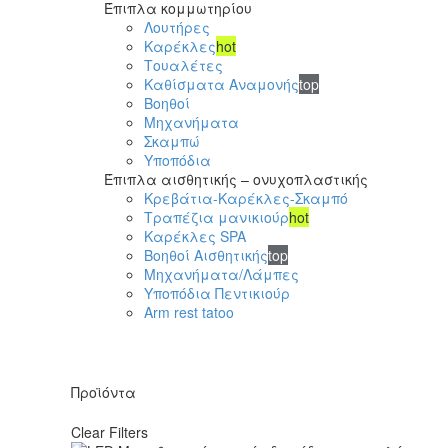
Έπιπλα κομμωτηρίου
Λουτήρες
Καρέκλες
hot
Τουαλέτες
Καθίσματα Αναμονής
top
Βοηθοί
Μηχανήματα
Σκαμπώ
Υποπόδια
Έπιπλα αισθητικής – ονυχοπλαστικής
Κρεβάτια-Καρέκλες-Σκαμπό
Τραπέζια μανικιούρ
hot
Καρέκλες SPA
Βοηθοί Αισθητικής
top
Μηχανήματα/Λάμπες
Υποπόδια Πεντικιούρ
Arm rest tatoo
Προϊόντα
Clear Filters