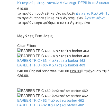
Kit κεριού μύτης- αυτιών Μέλι 50gr. DEPILIA κωδ.0036
€
10.00
το προϊόν προστέθηκε στο καλάθι
Δείτε το Καλάθι
Τ
το προϊόν προστέθηκε στα Αγαπημένα
Αγαπημένα
το προϊόν αφαιρέθηκε από τα Αγαπημένα
Μεγάλες Εκπτώσεις
Clear Filters
BARBER TRIC 463- Φαλτσέτα barber 463
BARBER TRIC 463- Φαλτσέτα barber 463
€
40.00
Original price was: €40.00.
€
26.00
Η τρέχουσα τιμή
€26.00.
BARBER TRIC 462 Φαλτσέτα barber 462
BARBER TRIC 462 Φαλτσέτα barber 462