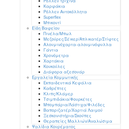
Ρόλλευ τρίχινα
Καρφάκια
Ρόλλευ Αυτοκόλλητα
Superflex
Μπικουτί
Είδη Βαφείου
Πινέλα/Μπωλ
Μεζούρες/Σέικερ/Απλικατέρ/Στίφτες
Αλουμινόχαρτα-αλουμινόφυλλα
Γάντια
Χρονόμετρα
Χαρτάκια
Κουκούλες
Διάφορα αξεσουάρ
Εργαλεία Κομμωτικής
Εκπαιδευτικά Κεφάλια
Καθρέπτες
Κλιπς/Κλάμερ
Τσιμπιδάκια/Φουρκέτες
Μπομπάρια/Λάστιχα/Φιλέδες
Βαποριζατέρ/Χαρτιά Λαιμού
Ξεσκονιστήρια/Σκούπες
Θεραπείες Μαλλιών/Αναλώσιμα
Ψαλίδια Κουρέματος