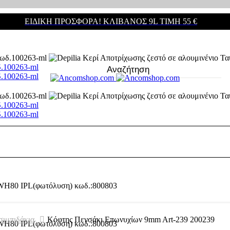
ΕΙΔΙΚΗ ΠΡΟΣΦΟΡΑ! ΚΛΊΒΑΝΟΣ 9L ΤΙΜΉ 55 €
δ.100263-ml
δ.100263-ml
δ.100263-ml
δ.100263-ml
σιμπιδάκια
Κόφτης Πενσάκι Επωνυχίων 9mm Art-239 200239