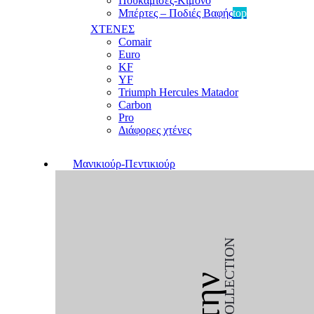
Πουκαμίσες-Κιμονό
Μπέρτες – Ποδιές Βαφής
top
ΧΤΕΝΕΣ
Comair
Euro
KF
YF
Triumph Hercules Matador
Carbon
Pro
Διάφορες χτένες
Μανικιούρ-Πεντικιούρ
COLLECTION