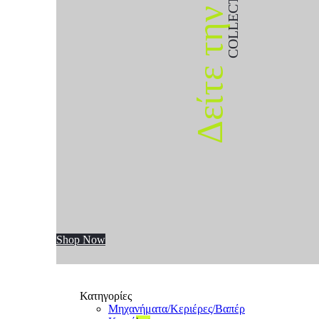
COLLECTION
Δείτε την
Shop Now
Κατηγορίες
Μηχανήματα/Κεριέρες/Βαπέρ