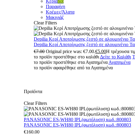
Κεριά
hot
Παραφίνη
Κρέμες/Άλατα
Μακιγιάζ
Clear Filters
Depilia Κερί Αποτρίχωσης ζεστό σε αλουμινένιο Τ
Depilia Κερί Αποτρίχωσης ζεστό σε αλουμινένιο Τ
€
7.00
Original price was: €7.00.
€
5.00
Η τρέχουσα τιμ
το προϊόν προστέθηκε στο καλάθι
Δείτε το Καλάθι
Τ
το προϊόν προστέθηκε στα Αγαπημένα
Αγαπημένα
το προϊόν αφαιρέθηκε από τα Αγαπημένα
Προϊόντα
Clear Filters
PANASONIC ES-WH80 IPL(φωτόλυση) κωδ.:800803
PANASONIC ES-WH80 IPL(φωτόλυση) κωδ.:800803
€
160.00