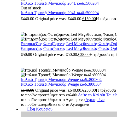
Ιταλικό Τραπέζι Μανικιούρ 204L κωδ.:500204
Out of stock
Ιταλικό Τραπέζι Μανικιούρ 204L κωδ.:500204
€
440.00
Original price was: €440.00.
€
150.00
Η τρέχουσα τ
Επιτραπέζιος Φωτιζόμενος Led Μεγεθυντικός Φακός-Ορ
Επιτραπέζιος Φωτιζόμενος Led Μεγεθυντικός Φακός-Ορ
€
50.00
Original price was: €50.00.
€
38.00
Η τρέχουσα τιμή
Ιταλικό Τραπέζι Μανικιούρ Wenge κωδ.:800304
Ιταλικό Τραπέζι Μανικιούρ Wenge κωδ.:800304
€
640.00
Original price was: €640.00.
€
230.00
Η τρέχουσα τ
το προϊόν προστέθηκε στο καλάθι
Δείτε το Καλάθι
Ταμεί
το προϊόν προστέθηκε στα Αγαπημένα
Αγαπημένα
το προϊόν αφαιρέθηκε από τα Αγαπημένα
Είδη Κουρείου