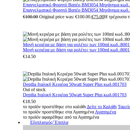
Επαγγελματικό Φορητό Βαπέρ BM3054 Μηχάνημα κωδ.
Επαγγελματικό Φορητό Βαπέρ BM3054 Μηχάνημα κωδ.
€
100.00
Original price was: €100.00.
€
75.00
Η τρέχουσα τι
Μονή κεριέρα με βάση για ρολέτες των 100ml κωδ.:800
Μονή κεριέρα με βάση για ρολέτες των 100ml κωδ.:800
€
14.50
Depilia Ιταλική Κεριέρα 50watt Super Plus κωδ.001703
Out of stock
Depilia Ιταλική Κεριέρα 50watt Super Plus κωδ.001703
€
18.50
το προϊόν προστέθηκε στο καλάθι
Δείτε το Καλάθι
Ταμεί
το προϊόν προστέθηκε στα Αγαπημένα
Αγαπημένα
το προϊόν αφαιρέθηκε από τα Αγαπημένα
Εξοπλισμός/΄Επιπλα