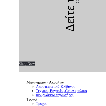
Δείτε την
Shop Now
Μηχανήματα - Ακρυλικά
Αποστειρωτικά-Κλίβανοι
Τεχνικές Εργασίες-Gel-Ακρυλικά
Φουρνάκια-Στεγνωτήρες
Τροχοί
Τροχοί