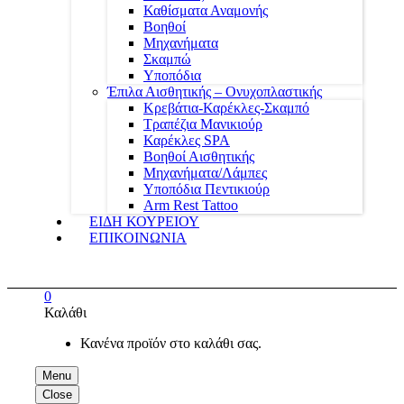
Καθίσματα Αναμονής
Βοηθοί
Μηχανήματα
Σκαμπώ
Υποπόδια
Έπιλα Αισθητικής – Ονυχοπλαστικής
Κρεβάτια-Καρέκλες-Σκαμπό
Τραπέζια Μανικιούρ
Καρέκλες SPA
Βοηθοί Αισθητικής
Μηχανήματα/Λάμπες
Υποπόδια Πεντικιούρ
Arm Rest Tattoo
ΕΙΔΗ ΚΟΥΡΕΙΟΥ
ΕΠΙΚΟΙΝΩΝΙΑ
0
Καλάθι
Κανένα προϊόν στο καλάθι σας.
Menu
Close