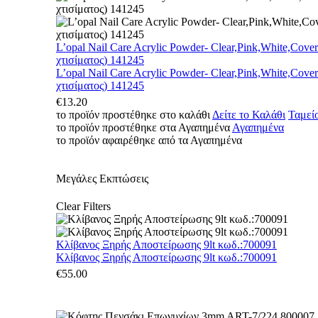
L’opal Nail Care Acrylic Powder- Clear,Pink,White,Cove
χτισίματος) 141245
L’opal Nail Care Acrylic Powder- Clear,Pink,White,Cove
χτισίματος) 141245
€
13.20
το προϊόν προστέθηκε στο καλάθι
Δείτε το Καλάθι
Ταμεί
το προϊόν προστέθηκε στα Αγαπημένα
Αγαπημένα
το προϊόν αφαιρέθηκε από τα Αγαπημένα
Μεγάλες Εκπτώσεις
Clear Filters
Κλίβανος Ξηρής Αποστείρωσης 9lt κωδ.:700091
Κλίβανος Ξηρής Αποστείρωσης 9lt κωδ.:700091
€
55.00