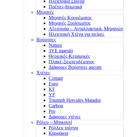
Ηλεκτρικά Σίδερα
Πρέσες-Ισιωτικά
Μηχανές
Μηχανές Κουρέματος
Μηχανές Ξυρίσματος
Αξεσουάρ – Ανταλλακτικά- Μηχανών
Ηλεκτρική Χτένα για ψείρες
Βούρτσες
Natura
3VE maestri
Θερμικές-Κεραμικές
Πλακέ-Ξεμπερδέματος
Διάφορες Βούρτσες ancom
Χτένες
Comair
Euro
KF
YF
Triumph Hercules Matador
Carbon
Pro
Διάφορες χτένες
Ρόλευ – Μπικουτί
Ρόλλευ τρίχινα
Καρφάκια