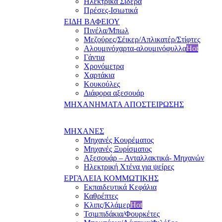
Ηλεκτρικά Σίδερα
Πρέσες-Ισιωτικά
ΕΙΔΗ ΒΑΦΕΙΟΥ
Πινέλα/Μπωλ
Μεζούρες/Σέικερ/Απλικατέρ/Στίφτες
Αλουμινόχαρτα-αλουμινόφυλλα
Hot
Γάντια
Χρονόμετρα
Χαρτάκια
Κουκούλες
Διάφορα αξεσουάρ
ΜΗΧΑΝΗΜΑΤΑ ΑΠΟΣΤΕΙΡΩΣΗΣ
ΜΗΧΑΝΕΣ
Μηχανές Κουρέματος
Μηχανές Ξυρίσματος
Αξεσουάρ – Ανταλλακτικά- Μηχανών
Ηλεκτρική Χτένα για ψείρες
ΕΡΓΑΛΕΙΑ ΚΟΜΜΩΤΙΚΗΣ
Εκπαιδευτικά Κεφάλια
Καθρέπτες
Κλιπς/Κλάμερ
Hot
Τσιμπιδάκια/Φουρκέτες