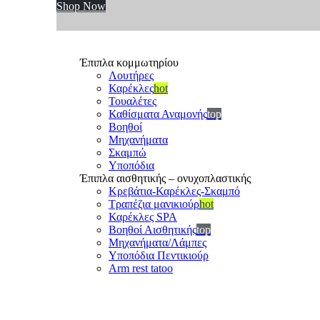
Shop Now
Έπιπλα κομμωτηρίου
Λουτήρες
Καρέκλες
hot
Τουαλέτες
Καθίσματα Αναμονής
top
Βοηθοί
Μηχανήματα
Σκαμπώ
Υποπόδια
Έπιπλα αισθητικής – ονυχοπλαστικής
Κρεβάτια-Καρέκλες-Σκαμπό
Τραπέζια μανικιούρ
hot
Καρέκλες SPA
Βοηθοί Αισθητικής
top
Μηχανήματα/Λάμπες
Υποπόδια Πεντικιούρ
Arm rest tatoo