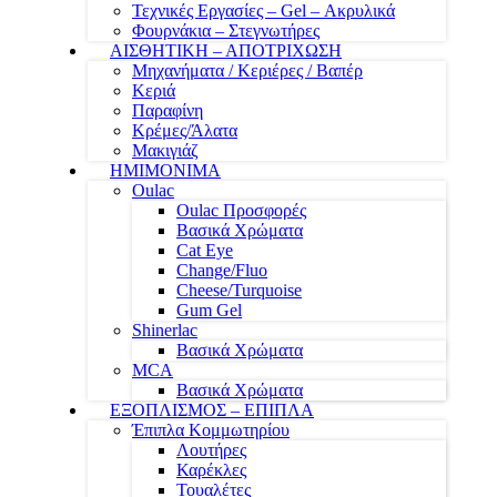
Τεχνικές Εργασίες – Gel – Ακρυλικά
Φουρνάκια – Στεγνωτήρες
ΑΙΣΘΗΤΙΚΗ – ΑΠΟΤΡΙΧΩΣΗ
Μηχανήματα / Κεριέρες / Βαπέρ
Κεριά
Παραφίνη
Κρέμες/Άλατα
Μακιγιάζ
ΗΜΙΜΟΝΙΜΑ
Oulac
Oulac Προσφορές
Βασικά Χρώματα
Cat Eye
Change/Fluo
Cheese/Turquoise
Gum Gel
Shinerlac
Βασικά Χρώματα
MCA
Βασικά Χρώματα
ΕΞΟΠΛΙΣΜΟΣ – ΕΠΙΠΛΑ
Έπιπλα Κομμωτηρίου
Λουτήρες
Καρέκλες
Τουαλέτες