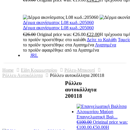
Δέρμα ακονίσματος L08 κωδ.:205060
Δέρμα ακονίσματος L08 κωδ.:205060
€
26.00
Original price was: €26.00.
€
22.00
Η τρέχουσα τιμή
το προϊόν προστέθηκε στο καλάθι
Δείτε το Καλάθι
Ταμεί
το προϊόν προστέθηκε στα Αγαπημένα
Αγαπημένα
το προϊόν αφαιρέθηκε από τα Αγαπημένα
JRL
Home
Είδη Κομμωτηρίου
Ρόλευ-Μπικουτί
Ρόλλευ Αυτοκόλλητα
Ρόλλευ αυτοκόλλητα 200118
Ρόλλευ
αυτοκόλλητα
200118
Επαγγελματική Βαλ...
€
100.00
Original price was:
€100.00.
€
50.00
Η