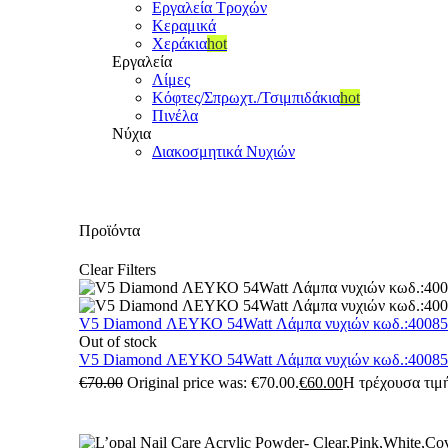
Εργαλεία Τροχών
Κεραμικά
Χεράκια
hot
Εργαλεία
Λίμες
Κόφτες/Σπρωχτ./Τσιμπιδάκια
hot
Πινέλα
Νύχια
Διακοσμητικά Νυχιών
Προϊόντα
Clear Filters
V5 Diamond ΛΕΥΚΟ 54Watt Λάμπα νυχιών κωδ.:4008
Out of stock
V5 Diamond ΛΕΥΚΟ 54Watt Λάμπα νυχιών κωδ.:4008
€
70.00
Original price was: €70.00.
€
60.00
Η τρέχουσα τιμή