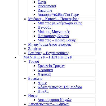
Dayo
Prodiamond
Razorline
Διάφορα Ψαλίδια/Cut Cape
Μπέρτες – Κιμονό – Πουκαμίσες
Μπέρτες με κούμπωμα κλιπς
Πενουάρ
Μπέρτες Μαγνητικές
Πουκαμίσες-Κιμονό
Μπέρτες – Ποδιές Βαφής
Μηχανήματα Αποστείρωσης
Ξυράφια
Βαλίτσες – Εργαλειοθήκες
ΜΑΝΙΚΙΟΥΡ – ΠΕΝΤΙΚΙΟΥΡ
Τροχοί
Εργαλεία Τροχών
Κεραμικά
Χεράκια
Εργαλεία
Λίμες
Κόφτες/Σπρωχτ./Τσιμπιδάκια
Πινέλα
Νύχια
Διακοσμητικά Νυχιών
Αποστειρωτικά – Κλίβανοι