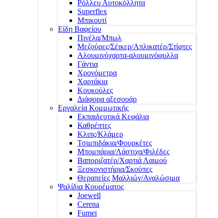
Ρόλλευ Αυτοκόλλητα
Superflex
Μπικουτί
Είδη Βαφείου
Πινέλα/Μπωλ
Μεζούρες/Σέικερ/Απλικατέρ/Στίφτες
Αλουμινόχαρτα-αλουμινόφυλλα
Γάντια
Χρονόμετρα
Χαρτάκια
Κουκούλες
Διάφορα αξεσουάρ
Εργαλεία Κομμωτικής
Εκπαιδευτικά Κεφάλια
Καθρέπτες
Κλιπς/Κλάμερ
Τσιμπιδάκια/Φουρκέτες
Μπομπάρια/Λάστιχα/Φιλέδες
Βαποριζατέρ/Χαρτιά Λαιμού
Ξεσκονιστήρια/Σκούπες
Θεραπείες Μαλλιών/Αναλώσιμα
Ψαλίδια Κουρέματος
Joewell
Cerena
Fumei