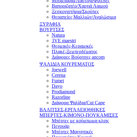
Μπομπάρια/Λάστιχα/Φιλέδες
Βαποριζατέρ/Χαρτιά Λαιμού
Ξεσκονιστήρια/Σκούπες
Θεραπείες Μαλλιών/Αναλώσιμα
ΞΥΡΑΦΙΑ
ΒΟΥΡΤΣΕΣ
Natura
3VE maestri
Θερμικές-Κεραμικές
Πλακέ-Ξεμπερδέματος
Διάφορες Βούρτσες ancom
ΨΑΛΙΔΙΑ ΚΟΥΡΕΜΑΤΟΣ
Joewell
Cerena
Fumei
Dayo
Prodiamond
Razorline
Διάφορα Ψαλίδια/Cut Cape
ΒΑΛΙΤΣΕΣ-ΕΡΓΑΛΕΙΟΘΗΚΕΣ
ΜΠΕΡΤΕΣ-ΚΙΜΟΝΟ-ΠΟΥΚΑΜΙΣΕΣ
Μπέρτες με κούμπωμα κλιπς
Πενουάρ
Μπέρτες Μαγνητικές