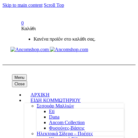
Skip to main content
Scroll Top
0
Καλάθι
Κανένα προϊόν στο καλάθι σας.
Menu
Close
ΑΡΧΙΚΗ
ΕΙΔΗ ΚΟΜΜΩΤΗΡΙΟΥ
Σεσουάρ Μαλλιών
Eti
Dana
Ancom Collection
Φυσούνες-Βάσεις
Ηλεκτρικά Σίδερα – Πρέσες