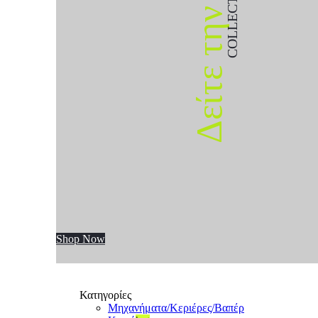
COLLECTION
Δείτε την
Shop Now
Κατηγορίες
Μηχανήματα/Κεριέρες/Βαπέρ