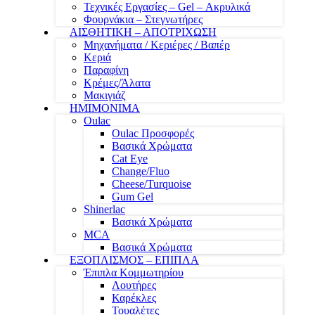
Τεχνικές Εργασίες – Gel – Ακρυλικά
Φουρνάκια – Στεγνωτήρες
ΑΙΣΘΗΤΙΚΗ – ΑΠΟΤΡΙΧΩΣΗ
Μηχανήματα / Κεριέρες / Βαπέρ
Κεριά
Παραφίνη
Κρέμες/Άλατα
Μακιγιάζ
ΗΜΙΜΟΝΙΜΑ
Oulac
Oulac Προσφορές
Βασικά Χρώματα
Cat Eye
Change/Fluo
Cheese/Turquoise
Gum Gel
Shinerlac
Βασικά Χρώματα
MCA
Βασικά Χρώματα
ΕΞΟΠΛΙΣΜΟΣ – ΕΠΙΠΛΑ
Έπιπλα Κομμωτηρίου
Λουτήρες
Καρέκλες
Τουαλέτες