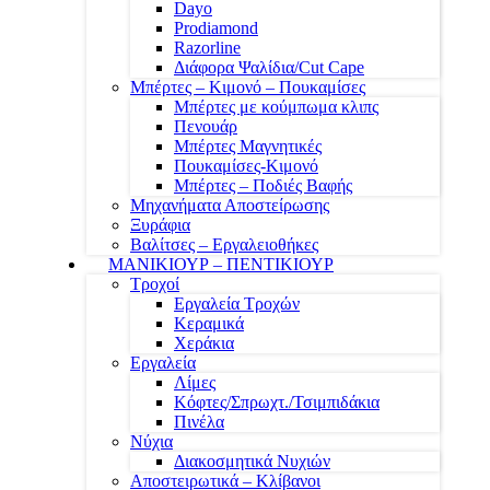
Dayo
Prodiamond
Razorline
Διάφορα Ψαλίδια/Cut Cape
Μπέρτες – Κιμονό – Πουκαμίσες
Μπέρτες με κούμπωμα κλιπς
Πενουάρ
Μπέρτες Μαγνητικές
Πουκαμίσες-Κιμονό
Μπέρτες – Ποδιές Βαφής
Μηχανήματα Αποστείρωσης
Ξυράφια
Βαλίτσες – Εργαλειοθήκες
ΜΑΝΙΚΙΟΥΡ – ΠΕΝΤΙΚΙΟΥΡ
Τροχοί
Εργαλεία Τροχών
Κεραμικά
Χεράκια
Εργαλεία
Λίμες
Κόφτες/Σπρωχτ./Τσιμπιδάκια
Πινέλα
Νύχια
Διακοσμητικά Νυχιών
Αποστειρωτικά – Κλίβανοι