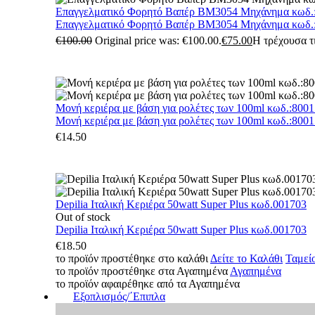
Επαγγελματικό Φορητό Βαπέρ BM3054 Μηχάνημα κωδ.
Επαγγελματικό Φορητό Βαπέρ BM3054 Μηχάνημα κωδ.
€
100.00
Original price was: €100.00.
€
75.00
Η τρέχουσα τι
Μονή κεριέρα με βάση για ρολέτες των 100ml κωδ.:800
Μονή κεριέρα με βάση για ρολέτες των 100ml κωδ.:800
€
14.50
Depilia Ιταλική Κεριέρα 50watt Super Plus κωδ.001703
Out of stock
Depilia Ιταλική Κεριέρα 50watt Super Plus κωδ.001703
€
18.50
το προϊόν προστέθηκε στο καλάθι
Δείτε το Καλάθι
Ταμεί
το προϊόν προστέθηκε στα Αγαπημένα
Αγαπημένα
το προϊόν αφαιρέθηκε από τα Αγαπημένα
Εξοπλισμός/΄Επιπλα