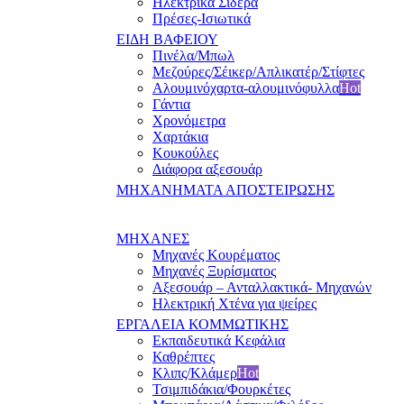
Ηλεκτρικά Σίδερα
Πρέσες-Ισιωτικά
ΕΙΔΗ ΒΑΦΕΙΟΥ
Πινέλα/Μπωλ
Μεζούρες/Σέικερ/Απλικατέρ/Στίφτες
Αλουμινόχαρτα-αλουμινόφυλλα
Hot
Γάντια
Χρονόμετρα
Χαρτάκια
Κουκούλες
Διάφορα αξεσουάρ
ΜΗΧΑΝΗΜΑΤΑ ΑΠΟΣΤΕΙΡΩΣΗΣ
ΜΗΧΑΝΕΣ
Μηχανές Κουρέματος
Μηχανές Ξυρίσματος
Αξεσουάρ – Ανταλλακτικά- Μηχανών
Ηλεκτρική Χτένα για ψείρες
ΕΡΓΑΛΕΙΑ ΚΟΜΜΩΤΙΚΗΣ
Εκπαιδευτικά Κεφάλια
Καθρέπτες
Κλιπς/Κλάμερ
Hot
Τσιμπιδάκια/Φουρκέτες