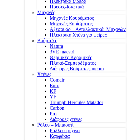
Ηλεκτρικά Σίδερα
Πρέσες-Ισιωτικά
Μηχανές
Μηχανές Κουρέματος
Μηχανές Ξυρίσματος
Αξεσουάρ – Ανταλλακτικά- Μηχανών
Ηλεκτρική Χτένα για ψείρες
Βούρτσες
Natura
3VE maestri
Θερμικές-Κεραμικές
Πλακέ-Ξεμπερδέματος
Διάφορες Βούρτσες ancom
Χτένες
Comair
Euro
KF
YF
Triumph Hercules Matador
Carbon
Pro
Διάφορες χτένες
Ρόλευ – Μπικουτί
Ρόλλευ τρίχινα
Καρφάκια