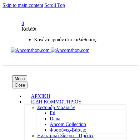
Skip to main content
Scroll Top
0
Καλάθι
Κανένα προϊόν στο καλάθι σας.
Menu
Close
ΑΡΧΙΚΗ
ΕΙΔΗ ΚΟΜΜΩΤΗΡΙΟΥ
Σεσουάρ Μαλλιών
Eti
Dana
Ancom Collection
Φυσούνες-Βάσεις
Ηλεκτρικά Σίδερα – Πρέσες