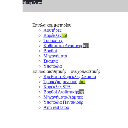
Shop Now
Έπιπλα κομμωτηρίου
Λουτήρες
Καρέκλες
hot
Τουαλέτες
Καθίσματα Αναμονής
top
Βοηθοί
Μηχανήματα
Σκαμπώ
Υποπόδια
Έπιπλα αισθητικής – ονυχοπλαστικής
Κρεβάτια-Καρέκλες-Σκαμπό
Τραπέζια μανικιούρ
hot
Καρέκλες SPA
Βοηθοί Αισθητικής
top
Μηχανήματα/Λάμπες
Υποπόδια Πεντικιούρ
Arm rest tatoo