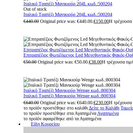
Ιταλικό Τραπέζι Μανικιούρ 204L κωδ.:500204
Out of stock
Ιταλικό Τραπέζι Μανικιούρ 204L κωδ.:500204
€
440.00
Original price was: €440.00.
€
150.00
Η τρέχουσα τ
Επιτραπέζιος Φωτιζόμενος Led Μεγεθυντικός Φακός-Ορ
Επιτραπέζιος Φωτιζόμενος Led Μεγεθυντικός Φακός-Ορ
€
50.00
Original price was: €50.00.
€
38.00
Η τρέχουσα τιμή
Ιταλικό Τραπέζι Μανικιούρ Wenge κωδ.:800304
Ιταλικό Τραπέζι Μανικιούρ Wenge κωδ.:800304
€
640.00
Original price was: €640.00.
€
230.00
Η τρέχουσα τ
το προϊόν προστέθηκε στο καλάθι
Δείτε το Καλάθι
Ταμεί
το προϊόν προστέθηκε στα Αγαπημένα
Αγαπημένα
το προϊόν αφαιρέθηκε από τα Αγαπημένα
Είδη Κουρείου