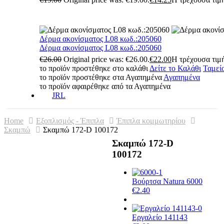
Δέρμα ακονίσματος L08 κωδ.:205060
Δέρμα ακονίσματος L08 κωδ.:205060
€
26.00
Original price was: €26.00.
€
22.00
Η τρέχουσα τιμή
το προϊόν προστέθηκε στο καλάθι
Δείτε το Καλάθι
Ταμεί
το προϊόν προστέθηκε στα Αγαπημένα
Αγαπημένα
το προϊόν αφαιρέθηκε από τα Αγαπημένα
JRL
Home
Εξοπλισμός - Έπιπλα
Έπιπλα κομμωτηρίου
Σκαμπώ
Σκαμπώ 172-D 100172
Σκαμπώ 172-D
100172
Βούρτσα Natura 6000
€
2.40
Εργαλείο 141143