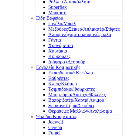
Ρόλλευ Αυτοκόλλητα
Superflex
Μπικουτί
Είδη Βαφείου
Πινέλα/Μπωλ
Μεζούρες/Σέικερ/Απλικατέρ/Στίφτες
Αλουμινόχαρτα-αλουμινόφυλλα
Γάντια
Χρονόμετρα
Χαρτάκια
Κουκούλες
Διάφορα αξεσουάρ
Εργαλεία Κομμωτικής
Εκπαιδευτικά Κεφάλια
Καθρέπτες
Κλιπς/Κλάμερ
Τσιμπιδάκια/Φουρκέτες
Μπομπάρια/Λάστιχα/Φιλέδες
Βαποριζατέρ/Χαρτιά Λαιμού
Ξεσκονιστήρια/Σκούπες
Θεραπείες Μαλλιών/Αναλώσιμα
Ψαλίδια Κουρέματος
Joewell
Cerena
Fumei