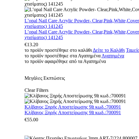
L’opal Nail Care Acrylic Powder- Clear,Pink,White,Cove
χτισίματος) 141245
L’opal Nail Care Acrylic Powder- Clear,Pink,White,Cove
χτισίματος) 141245
€
13.20
το προϊόν προστέθηκε στο καλάθι
Δείτε το Καλάθι
Ταμεί
το προϊόν προστέθηκε στα Αγαπημένα
Αγαπημένα
το προϊόν αφαιρέθηκε από τα Αγαπημένα
Μεγάλες Εκπτώσεις
Clear Filters
Κλίβανος Ξηρής Αποστείρωσης 9lt κωδ.:700091
Κλίβανος Ξηρής Αποστείρωσης 9lt κωδ.:700091
€
55.00