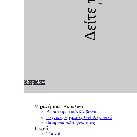
Δείτε την
Shop Now
Μηχανήματα - Ακρυλικά
Αποστειρωτικά-Κλίβανοι
Τεχνικές Εργασίες-Gel-Ακρυλικά
Φουρνάκια-Στεγνωτήρες
Τροχοί
Τροχοί