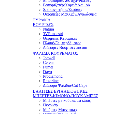
Μπομπάρια/Λάστιχα/Φιλέδες
Βαποριζατέρ/Χαρτιά Λαιμού
Ξεσκονιστήρια/Σκούπες
Θεραπείες Μαλλιών/Αναλώσιμα
ΞΥΡΑΦΙΑ
ΒΟΥΡΤΣΕΣ
Natura
3VE maestri
Θερμικές-Κεραμικές
Πλακέ-Ξεμπερδέματος
Διάφορες Βούρτσες ancom
ΨΑΛΙΔΙΑ ΚΟΥΡΕΜΑΤΟΣ
Joewell
Cerena
Fumei
Dayo
Prodiamond
Razorline
Διάφορα Ψαλίδια/Cut Cape
ΒΑΛΙΤΣΕΣ-ΕΡΓΑΛΕΙΟΘΗΚΕΣ
ΜΠΕΡΤΕΣ-ΚΙΜΟΝΟ-ΠΟΥΚΑΜΙΣΕΣ
Μπέρτες με κούμπωμα κλιπς
Πενουάρ
Μπέρτες Μαγνητικές