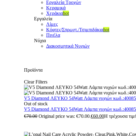
Εργαλεία Τροχών
Κεραμικά
Χεράκια
hot
Εργαλεία
Λίμες
Κόφτες/Σπρωχτ./Τσιμπιδάκια
hot
Πινέλα
Νύχια
Διακοσμητικά Νυχιών
Προϊόντα
Clear Filters
V5 Diamond ΛΕΥΚΟ 54Watt Λάμπα νυχιών κωδ.:4008
Out of stock
V5 Diamond ΛΕΥΚΟ 54Watt Λάμπα νυχιών κωδ.:4008
€
70.00
Original price was: €70.00.
€
60.00
Η τρέχουσα τιμή