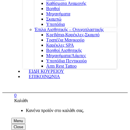
Καθίσματα Αναμονής
Βοηθοί
Μηχανήματα
Σκαμπώ
Υποπόδια
Έπιλα Αισθητικής – Ονυχοπλαστικής
Κρεβάτια-Καρέκλες-Σκαμπό
Τραπέζια Μανικιούρ
Καρέκλες SPA
Βοηθοί Αισθητικής
Μηχανήματα/Λάμπες
Υποπόδια Πεντικιούρ
Arm Rest Tattoo
ΕΙΔΗ ΚΟΥΡΕΙΟΥ
ΕΠΙΚΟΙΝΩΝΙΑ
0
Καλάθι
Κανένα προϊόν στο καλάθι σας.
Menu
Close