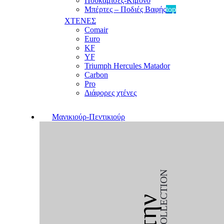
Πουκαμίσες-Κιμονό
Μπέρτες – Ποδιές Βαφής
top
ΧΤΕΝΕΣ
Comair
Euro
KF
YF
Triumph Hercules Matador
Carbon
Pro
Διάφορες χτένες
Μανικιούρ-Πεντικιούρ
COLLECTION