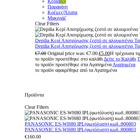
Κεριά
hot
Παραφίνη
Κρέμες/Άλατα
Μακιγιάζ
Clear Filters
Depilia Κερί Αποτρίχωσης ζεστό σε αλουμινένιο Τ
Depilia Κερί Αποτρίχωσης ζεστό σε αλουμινένιο Τ
€
7.00
Original price was: €7.00.
€
5.00
Η τρέχουσα τιμ
το προϊόν προστέθηκε στο καλάθι
Δείτε το Καλάθι
Τ
το προϊόν προστέθηκε στα Αγαπημένα
Αγαπημένα
το προϊόν αφαιρέθηκε από τα Αγαπημένα
Προϊόντα
Clear Filters
PANASONIC ES-WH80 IPL(φωτόλυση) κωδ.:800803
PANASONIC ES-WH80 IPL(φωτόλυση) κωδ.:800803
€
160.00