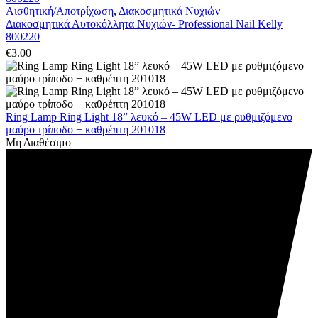
Αισθητική/Αποτρίχωση
,
Διακοσμητικά Νυχιών
Διακοσμητικά Αυτοκόλλητα Νυχιών- Professional Nail Kelly
800220
€
3.00
Ring Lamp Ring Light 18” λευκό – 45W LED με ρυθμιζόμενο
μαύρο τρίποδο + καθρέπτη 201018
Μη Διαθέσιμο