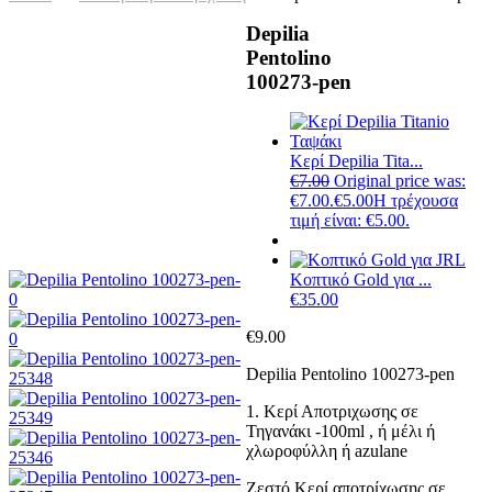
Depilia
Pentolino
100273-pen
Κερί Depilia Tita...
€
7.00
Original price was:
€7.00.
€
5.00
Η τρέχουσα
τιμή είναι: €5.00.
Κοπτικό Gold για ...
€
35.00
€
9.00
Depilia Pentolino 100273-pen
1. Κερί Αποτριχωσης σε
Τηγανάκι -100ml , ή μέλι ή
χλωροφύλλη ή azulane
Ζεστό Κερί αποτρίχωσης σε