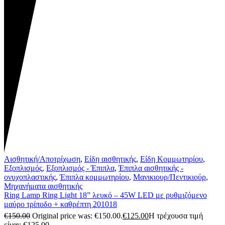
Αισθητική/Αποτρίχωση
,
Είδη αισθητικής
,
Είδη Κομμωτηρίου
,
Εξοπλισμός
,
Εξοπλισμός - Έπιπλα
,
Έπιπλα αισθητικής -
ονυχοπλαστικής
,
Έπιπλα κομμωτηρίου
,
Μανικιουρ/Πεντικιούρ
,
Μηχανήματα αισθητικής
Ring Lamp Ring Light 18” λευκό – 45W LED με ρυθμιζόμενο
μαύρο τρίποδο + καθρέπτη 201018
€
150.00
Original price was: €150.00.
€
125.00
Η τρέχουσα τιμή
είναι: €125.00.