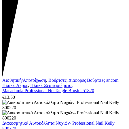
Αισθητική/Αποτρίχωση
,
Βούρτσες
,
Διάφορες Βούρτσες ancom
,
Πλακέ-Αέρος
,
Πλακέ-Ξεμπερδέματος
Macadamia Professional No Tangle Brush 251820
€
13.50
Διακοσμητικά Αυτοκόλλητα Νυχιών- Professional Nail Kelly
800220