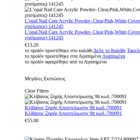
L’opal Nail Care Acrylic Powder- Clear,Pink,White,Cove
χτισίματος) 141245
L’opal Nail Care Acrylic Powder- Clear,Pink,White,Cove
χτισίματος) 141245
€
13.20
το προϊόν προστέθηκε στο καλάθι
Δείτε το Καλάθι
Ταμεί
το προϊόν προστέθηκε στα Αγαπημένα
Αγαπημένα
το προϊόν αφαιρέθηκε από τα Αγαπημένα
Μεγάλες Εκπτώσεις
Clear Filters
Κλίβανος Ξηρής Αποστείρωσης 9lt κωδ.:700091
Κλίβανος Ξηρής Αποστείρωσης 9lt κωδ.:700091
€
55.00