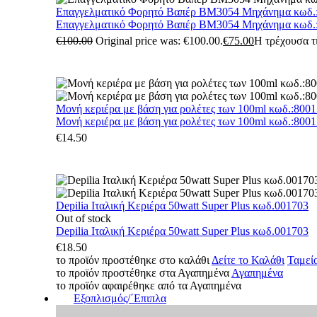
Επαγγελματικό Φορητό Βαπέρ BM3054 Μηχάνημα κωδ.
Επαγγελματικό Φορητό Βαπέρ BM3054 Μηχάνημα κωδ.
€
100.00
Original price was: €100.00.
€
75.00
Η τρέχουσα τι
Μονή κεριέρα με βάση για ρολέτες των 100ml κωδ.:800
Μονή κεριέρα με βάση για ρολέτες των 100ml κωδ.:800
€
14.50
Depilia Ιταλική Κεριέρα 50watt Super Plus κωδ.001703
Out of stock
Depilia Ιταλική Κεριέρα 50watt Super Plus κωδ.001703
€
18.50
το προϊόν προστέθηκε στο καλάθι
Δείτε το Καλάθι
Ταμεί
το προϊόν προστέθηκε στα Αγαπημένα
Αγαπημένα
το προϊόν αφαιρέθηκε από τα Αγαπημένα
Εξοπλισμός/΄Επιπλα