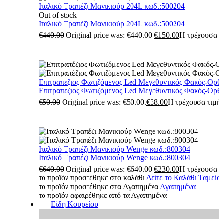
Ιταλικό Τραπέζι Μανικιούρ 204L κωδ.:500204
Out of stock
Ιταλικό Τραπέζι Μανικιούρ 204L κωδ.:500204
€
440.00
Original price was: €440.00.
€
150.00
Η τρέχουσα τ
Επιτραπέζιος Φωτιζόμενος Led Μεγεθυντικός Φακός-Ορ
Επιτραπέζιος Φωτιζόμενος Led Μεγεθυντικός Φακός-Ορ
€
50.00
Original price was: €50.00.
€
38.00
Η τρέχουσα τιμή
Ιταλικό Τραπέζι Μανικιούρ Wenge κωδ.:800304
Ιταλικό Τραπέζι Μανικιούρ Wenge κωδ.:800304
€
640.00
Original price was: €640.00.
€
230.00
Η τρέχουσα τ
το προϊόν προστέθηκε στο καλάθι
Δείτε το Καλάθι
Ταμεί
το προϊόν προστέθηκε στα Αγαπημένα
Αγαπημένα
το προϊόν αφαιρέθηκε από τα Αγαπημένα
Είδη Κουρείου