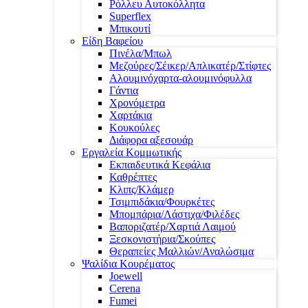
Ρόλλευ Αυτοκόλλητα
Superflex
Μπικουτί
Είδη Βαφείου
Πινέλα/Μπωλ
Μεζούρες/Σέικερ/Απλικατέρ/Στίφτες
Αλουμινόχαρτα-αλουμινόφυλλα
Γάντια
Χρονόμετρα
Χαρτάκια
Κουκούλες
Διάφορα αξεσουάρ
Εργαλεία Κομμωτικής
Εκπαιδευτικά Κεφάλια
Καθρέπτες
Κλιπς/Κλάμερ
Τσιμπιδάκια/Φουρκέτες
Μπομπάρια/Λάστιχα/Φιλέδες
Βαποριζατέρ/Χαρτιά Λαιμού
Ξεσκονιστήρια/Σκούπες
Θεραπείες Μαλλιών/Αναλώσιμα
Ψαλίδια Κουρέματος
Joewell
Cerena
Fumei