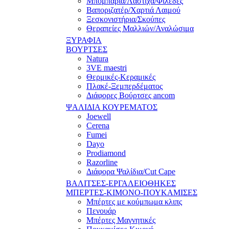
Μπομπάρια/Λάστιχα/Φιλέδες
Βαποριζατέρ/Χαρτιά Λαιμού
Ξεσκονιστήρια/Σκούπες
Θεραπείες Μαλλιών/Αναλώσιμα
ΞΥΡΑΦΙΑ
ΒΟΥΡΤΣΕΣ
Natura
3VE maestri
Θερμικές-Κεραμικές
Πλακέ-Ξεμπερδέματος
Διάφορες Βούρτσες ancom
ΨΑΛΙΔΙΑ ΚΟΥΡΕΜΑΤΟΣ
Joewell
Cerena
Fumei
Dayo
Prodiamond
Razorline
Διάφορα Ψαλίδια/Cut Cape
ΒΑΛΙΤΣΕΣ-ΕΡΓΑΛΕΙΟΘΗΚΕΣ
ΜΠΕΡΤΕΣ-ΚΙΜΟΝΟ-ΠΟΥΚΑΜΙΣΕΣ
Μπέρτες με κούμπωμα κλιπς
Πενουάρ
Μπέρτες Μαγνητικές