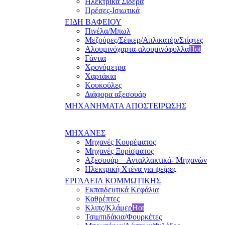
Ηλεκτρικά Σίδερα
Πρέσες-Ισιωτικά
ΕΙΔΗ ΒΑΦΕΙΟΥ
Πινέλα/Μπωλ
Μεζούρες/Σέικερ/Απλικατέρ/Στίφτες
Αλουμινόχαρτα-αλουμινόφυλλα
Hot
Γάντια
Χρονόμετρα
Χαρτάκια
Κουκούλες
Διάφορα αξεσουάρ
ΜΗΧΑΝΗΜΑΤΑ ΑΠΟΣΤΕΙΡΩΣΗΣ
ΜΗΧΑΝΕΣ
Μηχανές Κουρέματος
Μηχανές Ξυρίσματος
Αξεσουάρ – Ανταλλακτικά- Μηχανών
Ηλεκτρική Χτένα για ψείρες
ΕΡΓΑΛΕΙΑ ΚΟΜΜΩΤΙΚΗΣ
Εκπαιδευτικά Κεφάλια
Καθρέπτες
Κλιπς/Κλάμερ
Hot
Τσιμπιδάκια/Φουρκέτες