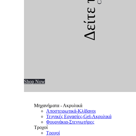
Δείτε την
Shop Now
Μηχανήματα - Ακρυλικά
Αποστειρωτικά-Κλίβανοι
Τεχνικές Εργασίες-Gel-Ακρυλικά
Φουρνάκια-Στεγνωτήρες
Τροχοί
Τροχοί