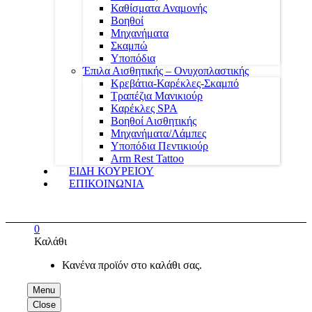
Καθίσματα Αναμονής
Βοηθοί
Μηχανήματα
Σκαμπώ
Υποπόδια
Έπιλα Αισθητικής – Ονυχοπλαστικής
Κρεβάτια-Καρέκλες-Σκαμπό
Τραπέζια Μανικιούρ
Καρέκλες SPA
Βοηθοί Αισθητικής
Μηχανήματα/Λάμπες
Υποπόδια Πεντικιούρ
Arm Rest Tattoo
ΕΙΔΗ ΚΟΥΡΕΙΟΥ
ΕΠΙΚΟΙΝΩΝΙΑ
0
Καλάθι
Κανένα προϊόν στο καλάθι σας.
Menu
Close