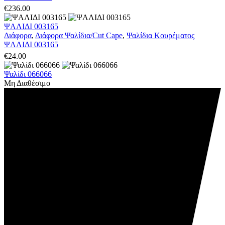
€
236.00
ΨΑΛΙΔΙ 003165
Διάφορα
,
Διάφορα Ψαλίδια/Cut Cape
,
Ψαλίδια Κουρέματος
ΨΑΛΙΔΙ 003165
€
24.00
Ψαλίδι 066066
Μη Διαθέσιμο