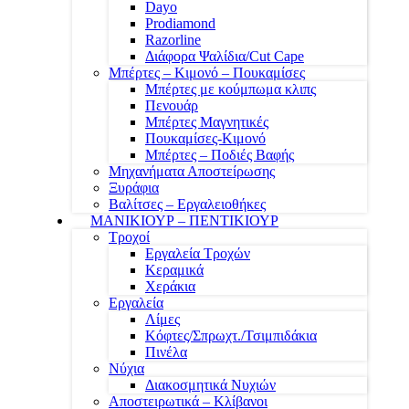
Dayo
Prodiamond
Razorline
Διάφορα Ψαλίδια/Cut Cape
Μπέρτες – Κιμονό – Πουκαμίσες
Μπέρτες με κούμπωμα κλιπς
Πενουάρ
Μπέρτες Μαγνητικές
Πουκαμίσες-Κιμονό
Μπέρτες – Ποδιές Βαφής
Μηχανήματα Αποστείρωσης
Ξυράφια
Βαλίτσες – Εργαλειοθήκες
ΜΑΝΙΚΙΟΥΡ – ΠΕΝΤΙΚΙΟΥΡ
Τροχοί
Εργαλεία Τροχών
Κεραμικά
Χεράκια
Εργαλεία
Λίμες
Κόφτες/Σπρωχτ./Τσιμπιδάκια
Πινέλα
Νύχια
Διακοσμητικά Νυχιών
Αποστειρωτικά – Κλίβανοι