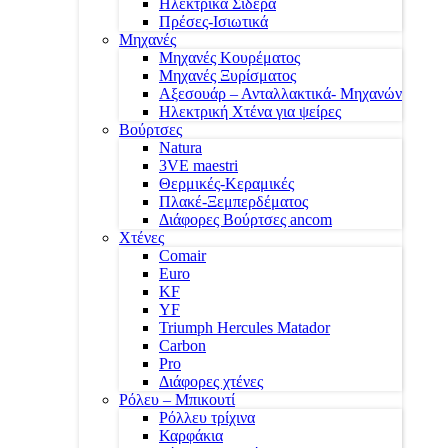
Ηλεκτρικά Σίδερα
Πρέσες-Ισιωτικά
Μηχανές
Μηχανές Κουρέματος
Μηχανές Ξυρίσματος
Αξεσουάρ – Ανταλλακτικά- Μηχανών
Ηλεκτρική Χτένα για ψείρες
Βούρτσες
Natura
3VE maestri
Θερμικές-Κεραμικές
Πλακέ-Ξεμπερδέματος
Διάφορες Βούρτσες ancom
Χτένες
Comair
Euro
KF
YF
Triumph Hercules Matador
Carbon
Pro
Διάφορες χτένες
Ρόλευ – Μπικουτί
Ρόλλευ τρίχινα
Καρφάκια