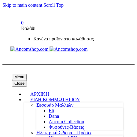
Skip to main content
Scroll Top
0
Καλάθι
Κανένα προϊόν στο καλάθι σας.
Menu
Close
ΑΡΧΙΚΗ
ΕΙΔΗ ΚΟΜΜΩΤΗΡΙΟΥ
Σεσουάρ Μαλλιών
Eti
Dana
Ancom Collection
Φυσούνες-Βάσεις
Ηλεκτρικά Σίδερα – Πρέσες