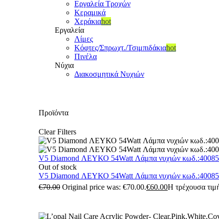
Εργαλεία Τροχών
Κεραμικά
Χεράκια
hot
Εργαλεία
Λίμες
Κόφτες/Σπρωχτ./Τσιμπιδάκια
hot
Πινέλα
Νύχια
Διακοσμητικά Νυχιών
Προϊόντα
Clear Filters
V5 Diamond ΛΕΥΚΟ 54Watt Λάμπα νυχιών κωδ.:4008
Out of stock
V5 Diamond ΛΕΥΚΟ 54Watt Λάμπα νυχιών κωδ.:4008
€
70.00
Original price was: €70.00.
€
60.00
Η τρέχουσα τιμή