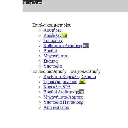
Shop Now
Έπιπλα κομμωτηρίου
Λουτήρες
Καρέκλες
hot
Τουαλέτες
Καθίσματα Αναμονής
top
Βοηθοί
Μηχανήματα
Σκαμπώ
Υποπόδια
Έπιπλα αισθητικής – ονυχοπλαστικής
Κρεβάτια-Καρέκλες-Σκαμπό
Τραπέζια μανικιούρ
hot
Καρέκλες SPA
Βοηθοί Αισθητικής
top
Μηχανήματα/Λάμπες
Υποπόδια Πεντικιούρ
Arm rest tatoo