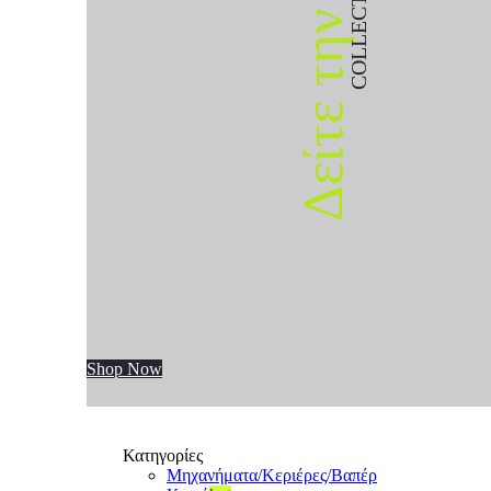
COLLECTION
Δείτε την
Shop Now
Κατηγορίες
Μηχανήματα/Κεριέρες/Βαπέρ