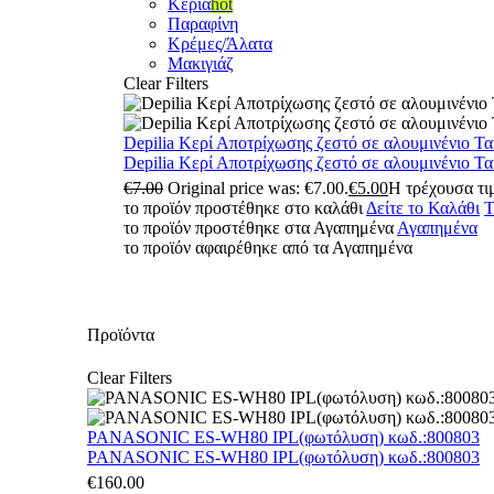
Κεριά
hot
Παραφίνη
Κρέμες/Άλατα
Μακιγιάζ
Clear Filters
Depilia Κερί Αποτρίχωσης ζεστό σε αλουμινένιο Τ
Depilia Κερί Αποτρίχωσης ζεστό σε αλουμινένιο Τ
€
7.00
Original price was: €7.00.
€
5.00
Η τρέχουσα τιμ
το προϊόν προστέθηκε στο καλάθι
Δείτε το Καλάθι
Τ
το προϊόν προστέθηκε στα Αγαπημένα
Αγαπημένα
το προϊόν αφαιρέθηκε από τα Αγαπημένα
Προϊόντα
Clear Filters
PANASONIC ES-WH80 IPL(φωτόλυση) κωδ.:800803
PANASONIC ES-WH80 IPL(φωτόλυση) κωδ.:800803
€
160.00