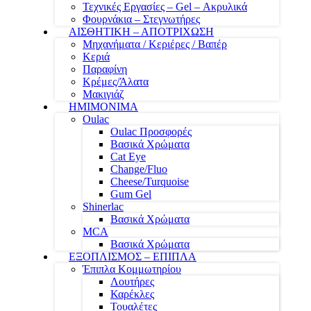
Τεχνικές Εργασίες – Gel – Ακρυλικά
Φουρνάκια – Στεγνωτήρες
ΑΙΣΘΗΤΙΚΗ – ΑΠΟΤΡΙΧΩΣΗ
Μηχανήματα / Κεριέρες / Βαπέρ
Κεριά
Παραφίνη
Κρέμες/Άλατα
Μακιγιάζ
ΗΜΙΜΟΝΙΜΑ
Oulac
Oulac Προσφορές
Βασικά Χρώματα
Cat Eye
Change/Fluo
Cheese/Turquoise
Gum Gel
Shinerlac
Βασικά Χρώματα
MCA
Βασικά Χρώματα
ΕΞΟΠΛΙΣΜΟΣ – ΕΠΙΠΛΑ
Έπιπλα Κομμωτηρίου
Λουτήρες
Καρέκλες
Τουαλέτες