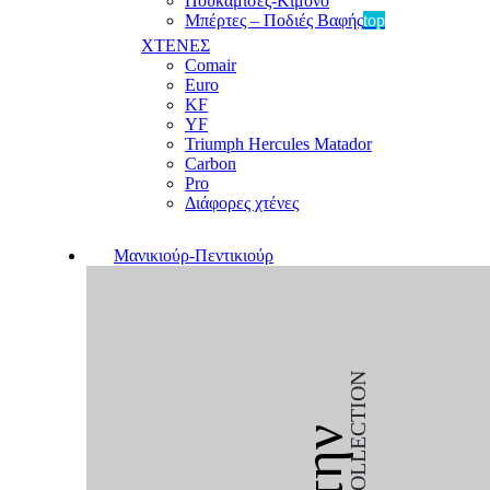
Πουκαμίσες-Κιμονό
Μπέρτες – Ποδιές Βαφής
top
ΧΤΕΝΕΣ
Comair
Euro
KF
YF
Triumph Hercules Matador
Carbon
Pro
Διάφορες χτένες
Μανικιούρ-Πεντικιούρ
COLLECTION