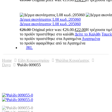
Δέρμα ακονίσματος L08 κωδ.:205060
Δέρμα ακονίσματος L08 κωδ.:205060
€
26.00
Original price was: €26.00.
€
22.00
Η τρέχουσα τιμή
το προϊόν προστέθηκε στο καλάθι
Δείτε το Καλάθι
Ταμεί
το προϊόν προστέθηκε στα Αγαπημένα
Αγαπημένα
το προϊόν αφαιρέθηκε από τα Αγαπημένα
JRL
Home
Είδη Κομμωτηρίου
Ψαλίδια Κουρέματος
Dayo
Ψαλίδι 009055