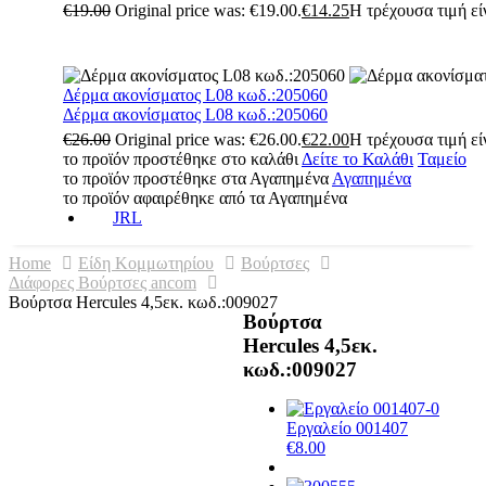
€
19.00
Original price was: €19.00.
€
14.25
Η τρέχουσα τιμή είν
Δέρμα ακονίσματος L08 κωδ.:205060
Δέρμα ακονίσματος L08 κωδ.:205060
€
26.00
Original price was: €26.00.
€
22.00
Η τρέχουσα τιμή είν
το προϊόν προστέθηκε στο καλάθι
Δείτε το Καλάθι
Ταμείο
το προϊόν προστέθηκε στα Αγαπημένα
Αγαπημένα
το προϊόν αφαιρέθηκε από τα Αγαπημένα
JRL
Home
Είδη Κομμωτηρίου
Βούρτσες
Διάφορες Βούρτσες ancom
Βούρτσα Hercules 4,5εκ. κωδ.:009027
Βούρτσα
Hercules 4,5εκ.
κωδ.:009027
Εργαλείο 001407
€
8.00