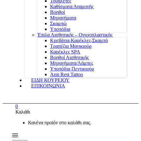
Τουαλέτες
Καθίσματα Αναμονής
Βοηθοί
Μηχανήματα
Σκαμπώ
Υποπόδια
Έπιλα Αισθητικής – Ονυχοπλαστικής
Κρεβάτια-Καρέκλες-Σκαμπό
Τραπέζια Μανικιούρ
Καρέκλες SPA
Βοηθοί Αισθητικής
Μηχανήματα/Λάμπες
Υποπόδια Πεντικιούρ
Arm Rest Tattoo
ΕΙΔΗ ΚΟΥΡΕΙΟΥ
ΕΠΙΚΟΙΝΩΝΙΑ
0
Καλάθι
Κανένα προϊόν στο καλάθι σας.