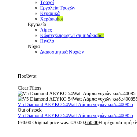
Τροχοί
Εργαλεία Τροχών
Κεραμικά
Χεράκια
hot
Εργαλεία
Λίμες
Κόφτες/Σπρωχτ./Τσιμπιδάκια
hot
Πινέλα
Νύχια
Διακοσμητικά Νυχιών
Προϊόντα
Clear Filters
V5 Diamond ΛΕΥΚΟ 54Watt Λάμπα νυχιών κωδ.:400855
Out of stock
V5 Diamond ΛΕΥΚΟ 54Watt Λάμπα νυχιών κωδ.:400855
€
70.00
Original price was: €70.00.
€
60.00
Η τρέχουσα τιμή είν