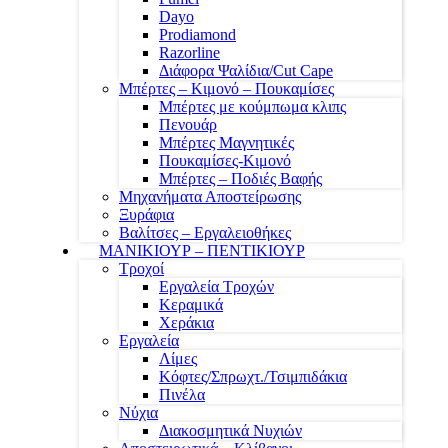
Dayo
Prodiamond
Razorline
Διάφορα Ψαλίδια/Cut Cape
Μπέρτες – Κιμονό – Πουκαμίσες
Μπέρτες με κούμπωμα κλιπς
Πενουάρ
Μπέρτες Μαγνητικές
Πουκαμίσες-Κιμονό
Μπέρτες – Ποδιές Βαφής
Μηχανήματα Αποστείρωσης
Ξυράφια
Βαλίτσες – Εργαλειοθήκες
ΜΑΝΙΚΙΟΥΡ – ΠΕΝΤΙΚΙΟΥΡ
Τροχοί
Εργαλεία Τροχών
Κεραμικά
Χεράκια
Εργαλεία
Λίμες
Κόφτες/Σπρωχτ./Τσιμπιδάκια
Πινέλα
Νύχια
Διακοσμητικά Νυχιών