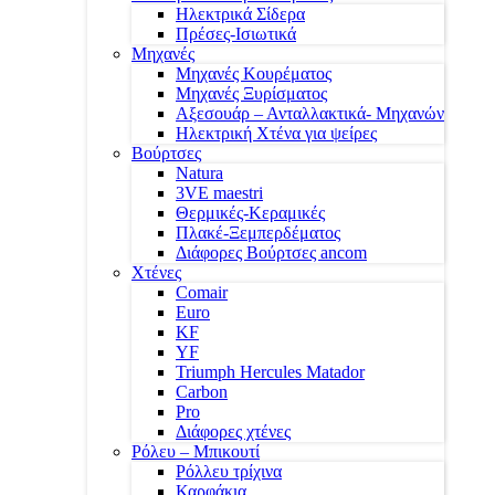
Ηλεκτρικά Σίδερα
Πρέσες-Ισιωτικά
Μηχανές
Μηχανές Κουρέματος
Μηχανές Ξυρίσματος
Αξεσουάρ – Ανταλλακτικά- Μηχανών
Ηλεκτρική Χτένα για ψείρες
Βούρτσες
Natura
3VE maestri
Θερμικές-Κεραμικές
Πλακέ-Ξεμπερδέματος
Διάφορες Βούρτσες ancom
Χτένες
Comair
Euro
KF
YF
Triumph Hercules Matador
Carbon
Pro
Διάφορες χτένες
Ρόλευ – Μπικουτί
Ρόλλευ τρίχινα
Καρφάκια