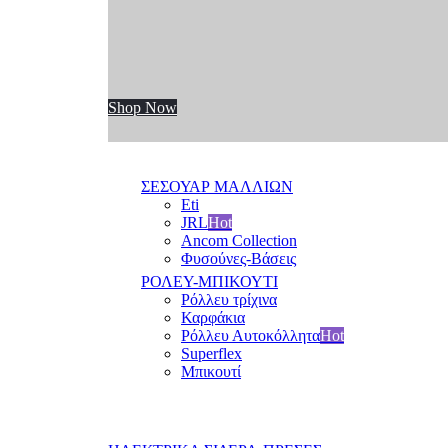
Shop Now
ΣΕΣΟΥΑΡ ΜΑΛΛΙΩΝ
Eti
JRL
Hot
Ancom Collection
Φυσούνες-Βάσεις
ΡΟΛΕΥ-ΜΠΙΚΟΥΤΙ
Ρόλλευ τρίχινα
Καρφάκια
Ρόλλευ Αυτοκόλλητα
Hot
Superflex
Μπικουτί