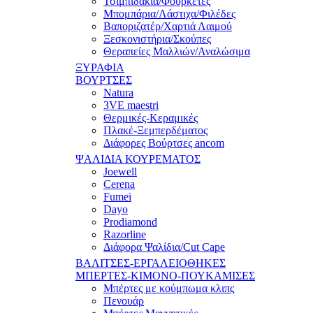
Τσιμπιδάκια/Φουρκέτες
Μπομπάρια/Λάστιχα/Φιλέδες
Βαποριζατέρ/Χαρτιά Λαιμού
Ξεσκονιστήρια/Σκούπες
Θεραπείες Μαλλιών/Αναλώσιμα
ΞΥΡΑΦΙΑ
ΒΟΥΡΤΣΕΣ
Natura
3VE maestri
Θερμικές-Κεραμικές
Πλακέ-Ξεμπερδέματος
Διάφορες Βούρτσες ancom
ΨΑΛΙΔΙΑ ΚΟΥΡΕΜΑΤΟΣ
Joewell
Cerena
Fumei
Dayo
Prodiamond
Razorline
Διάφορα Ψαλίδια/Cut Cape
ΒΑΛΙΤΣΕΣ-ΕΡΓΑΛΕΙΟΘΗΚΕΣ
ΜΠΕΡΤΕΣ-ΚΙΜΟΝΟ-ΠΟΥΚΑΜΙΣΕΣ
Μπέρτες με κούμπωμα κλιπς
Πενουάρ