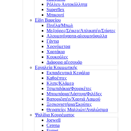
Ρόλλευ Αυτοκόλλητα
Superflex
Μπικουτί
Είδη Βαφείου
Πινέλα/Μπωλ
Μεζούρες/Σέικερ/Απλικατέρ/Στίφτες
Αλουμινόχαρτα-αλουμινόφυλλα
Γάντια
Χρονόμετρα
Χαρτάκια
Κουκούλες
Διάφορα αξεσουάρ
Εργαλεία Κομμωτικής
Εκπαιδευτικά Κεφάλια
Καθρέπτες
Κλιπς/Κλάμερ
Τσιμπιδάκια/Φουρκέτες
Μπομπάρια/Λάστιχα/Φιλέδες
Βαποριζατέρ/Χαρτιά Λαιμού
Ξεσκονιστήρια/Σκούπες
Θεραπείες Μαλλιών/Αναλώσιμα
Ψαλίδια Κουρέματος
Joewell
Cerena
Fumei