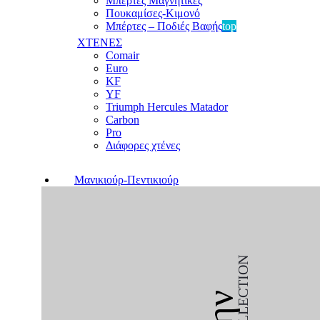
Μπέρτες Μαγνητικές
Πουκαμίσες-Κιμονό
Μπέρτες – Ποδιές Βαφής
top
ΧΤΕΝΕΣ
Comair
Euro
KF
YF
Triumph Hercules Matador
Carbon
Pro
Διάφορες χτένες
Μανικιούρ-Πεντικιούρ
COLLECTION