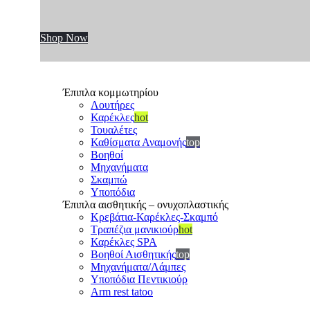
Shop Now
Έπιπλα κομμωτηρίου
Λουτήρες
Καρέκλες
hot
Τουαλέτες
Καθίσματα Αναμονής
top
Βοηθοί
Μηχανήματα
Σκαμπώ
Υποπόδια
Έπιπλα αισθητικής – ονυχοπλαστικής
Κρεβάτια-Καρέκλες-Σκαμπό
Τραπέζια μανικιούρ
hot
Καρέκλες SPA
Βοηθοί Αισθητικής
top
Μηχανήματα/Λάμπες
Υποπόδια Πεντικιούρ
Arm rest tatoo