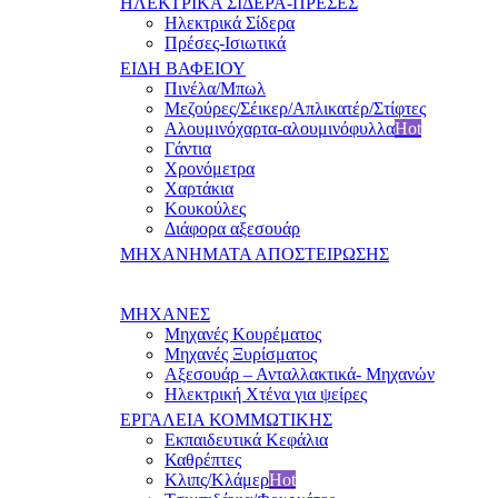
ΗΛΕΚΤΡΙΚΑ ΣΙΔΕΡΑ-ΠΡΕΣΕΣ
Ηλεκτρικά Σίδερα
Πρέσες-Ισιωτικά
ΕΙΔΗ ΒΑΦΕΙΟΥ
Πινέλα/Μπωλ
Μεζούρες/Σέικερ/Απλικατέρ/Στίφτες
Αλουμινόχαρτα-αλουμινόφυλλα
Hot
Γάντια
Χρονόμετρα
Χαρτάκια
Κουκούλες
Διάφορα αξεσουάρ
ΜΗΧΑΝΗΜΑΤΑ ΑΠΟΣΤΕΙΡΩΣΗΣ
ΜΗΧΑΝΕΣ
Μηχανές Κουρέματος
Μηχανές Ξυρίσματος
Αξεσουάρ – Ανταλλακτικά- Μηχανών
Ηλεκτρική Χτένα για ψείρες
ΕΡΓΑΛΕΙΑ ΚΟΜΜΩΤΙΚΗΣ
Εκπαιδευτικά Κεφάλια
Καθρέπτες
Κλιπς/Κλάμερ
Hot