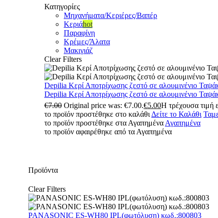
Κατηγορίες
Μηχανήματα/Κεριέρες/Βαπέρ
Κεριά
hot
Παραφίνη
Κρέμες/Άλατα
Μακιγιάζ
Clear Filters
Depilia Κερί Αποτρίχωσης ζεστό σε αλουμινένιο Ταψά
Depilia Κερί Αποτρίχωσης ζεστό σε αλουμινένιο Ταψά
€
7.00
Original price was: €7.00.
€
5.00
Η τρέχουσα τιμή ε
το προϊόν προστέθηκε στο καλάθι
Δείτε το Καλάθι
Ταμε
το προϊόν προστέθηκε στα Αγαπημένα
Αγαπημένα
το προϊόν αφαιρέθηκε από τα Αγαπημένα
Προϊόντα
Clear Filters
PANASONIC ES-WH80 IPL(φωτόλυση) κωδ.:800803