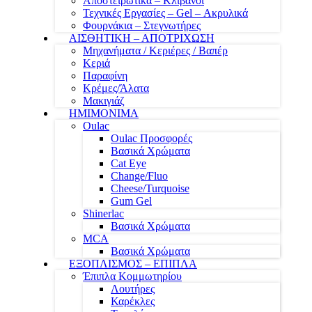
Αποστειρωτικά – Κλίβανοι
Τεχνικές Εργασίες – Gel – Ακρυλικά
Φουρνάκια – Στεγνωτήρες
ΑΙΣΘΗΤΙΚΗ – ΑΠΟΤΡΙΧΩΣΗ
Μηχανήματα / Κεριέρες / Βαπέρ
Κεριά
Παραφίνη
Κρέμες/Άλατα
Μακιγιάζ
ΗΜΙΜΟΝΙΜΑ
Oulac
Oulac Προσφορές
Βασικά Χρώματα
Cat Eye
Change/Fluo
Cheese/Turquoise
Gum Gel
Shinerlac
Βασικά Χρώματα
MCA
Βασικά Χρώματα
ΕΞΟΠΛΙΣΜΟΣ – ΕΠΙΠΛΑ
Έπιπλα Κομμωτηρίου
Λουτήρες
Καρέκλες