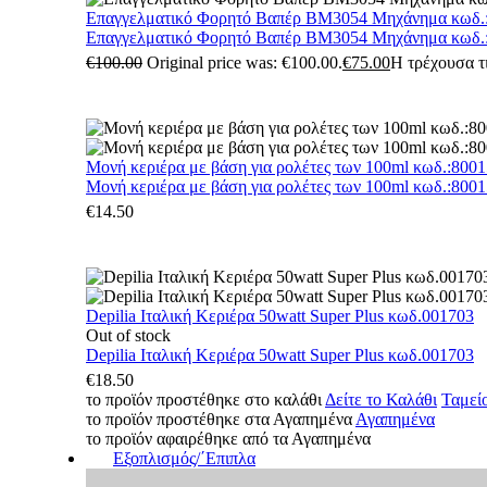
Επαγγελματικό Φορητό Βαπέρ BM3054 Μηχάνημα κωδ.
Επαγγελματικό Φορητό Βαπέρ BM3054 Μηχάνημα κωδ.
€
100.00
Original price was: €100.00.
€
75.00
Η τρέχουσα τι
Μονή κεριέρα με βάση για ρολέτες των 100ml κωδ.:800
Μονή κεριέρα με βάση για ρολέτες των 100ml κωδ.:800
€
14.50
Depilia Ιταλική Κεριέρα 50watt Super Plus κωδ.001703
Out of stock
Depilia Ιταλική Κεριέρα 50watt Super Plus κωδ.001703
€
18.50
το προϊόν προστέθηκε στο καλάθι
Δείτε το Καλάθι
Ταμεί
το προϊόν προστέθηκε στα Αγαπημένα
Αγαπημένα
το προϊόν αφαιρέθηκε από τα Αγαπημένα
Εξοπλισμός/΄Επιπλα