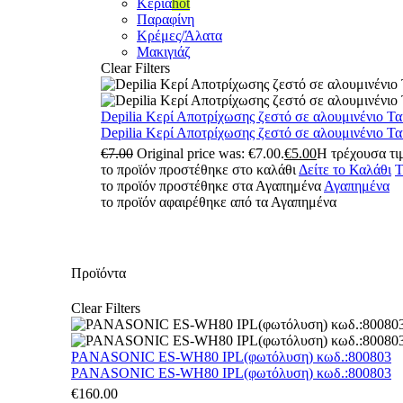
Κεριά
hot
Παραφίνη
Κρέμες/Άλατα
Μακιγιάζ
Clear Filters
Depilia Κερί Αποτρίχωσης ζεστό σε αλουμινένιο Τ
Depilia Κερί Αποτρίχωσης ζεστό σε αλουμινένιο Τ
€
7.00
Original price was: €7.00.
€
5.00
Η τρέχουσα τιμ
το προϊόν προστέθηκε στο καλάθι
Δείτε το Καλάθι
Τ
το προϊόν προστέθηκε στα Αγαπημένα
Αγαπημένα
το προϊόν αφαιρέθηκε από τα Αγαπημένα
Προϊόντα
Clear Filters
PANASONIC ES-WH80 IPL(φωτόλυση) κωδ.:800803
PANASONIC ES-WH80 IPL(φωτόλυση) κωδ.:800803
€
160.00