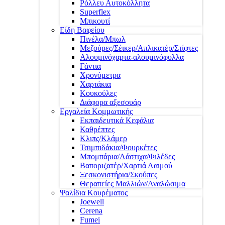
Ρόλλευ Αυτοκόλλητα
Superflex
Μπικουτί
Είδη Βαφείου
Πινέλα/Μπωλ
Μεζούρες/Σέικερ/Απλικατέρ/Στίφτες
Αλουμινόχαρτα-αλουμινόφυλλα
Γάντια
Χρονόμετρα
Χαρτάκια
Κουκούλες
Διάφορα αξεσουάρ
Εργαλεία Κομμωτικής
Εκπαιδευτικά Κεφάλια
Καθρέπτες
Κλιπς/Κλάμερ
Τσιμπιδάκια/Φουρκέτες
Μπομπάρια/Λάστιχα/Φιλέδες
Βαποριζατέρ/Χαρτιά Λαιμού
Ξεσκονιστήρια/Σκούπες
Θεραπείες Μαλλιών/Αναλώσιμα
Ψαλίδια Κουρέματος
Joewell
Cerena
Fumei