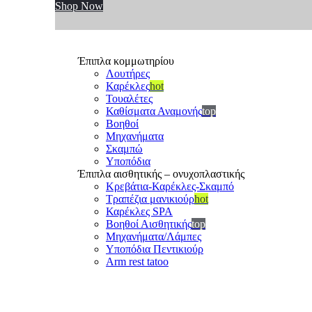
Shop Now
Έπιπλα κομμωτηρίου
Λουτήρες
Καρέκλες
hot
Τουαλέτες
Καθίσματα Αναμονής
top
Βοηθοί
Μηχανήματα
Σκαμπώ
Υποπόδια
Έπιπλα αισθητικής – ονυχοπλαστικής
Κρεβάτια-Καρέκλες-Σκαμπό
Τραπέζια μανικιούρ
hot
Καρέκλες SPA
Βοηθοί Αισθητικής
top
Μηχανήματα/Λάμπες
Υποπόδια Πεντικιούρ
Arm rest tatoo