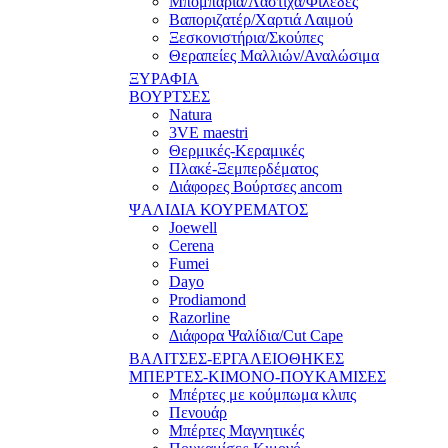
Μπομπάρια/Λάστιχα/Φιλέδες
Βαποριζατέρ/Χαρτιά Λαιμού
Ξεσκονιστήρια/Σκούπες
Θεραπείες Μαλλιών/Αναλώσιμα
ΞΥΡΑΦΙΑ
ΒΟΥΡΤΣΕΣ
Natura
3VE maestri
Θερμικές-Κεραμικές
Πλακέ-Ξεμπερδέματος
Διάφορες Βούρτσες ancom
ΨΑΛΙΔΙΑ ΚΟΥΡΕΜΑΤΟΣ
Joewell
Cerena
Fumei
Dayo
Prodiamond
Razorline
Διάφορα Ψαλίδια/Cut Cape
ΒΑΛΙΤΣΕΣ-ΕΡΓΑΛΕΙΟΘΗΚΕΣ
ΜΠΕΡΤΕΣ-ΚΙΜΟΝΟ-ΠΟΥΚΑΜΙΣΕΣ
Μπέρτες με κούμπωμα κλιπς
Πενουάρ
Μπέρτες Μαγνητικές