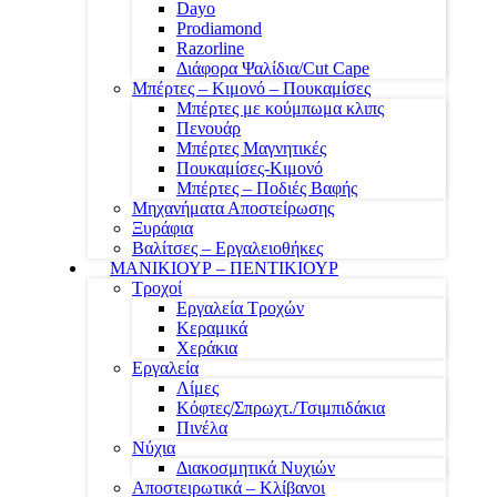
Dayo
Prodiamond
Razorline
Διάφορα Ψαλίδια/Cut Cape
Μπέρτες – Κιμονό – Πουκαμίσες
Μπέρτες με κούμπωμα κλιπς
Πενουάρ
Μπέρτες Μαγνητικές
Πουκαμίσες-Κιμονό
Μπέρτες – Ποδιές Βαφής
Μηχανήματα Αποστείρωσης
Ξυράφια
Βαλίτσες – Εργαλειοθήκες
ΜΑΝΙΚΙΟΥΡ – ΠΕΝΤΙΚΙΟΥΡ
Τροχοί
Εργαλεία Τροχών
Κεραμικά
Χεράκια
Εργαλεία
Λίμες
Κόφτες/Σπρωχτ./Τσιμπιδάκια
Πινέλα
Νύχια
Διακοσμητικά Νυχιών
Αποστειρωτικά – Κλίβανοι