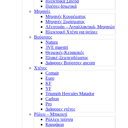
Ηλεκτρικά Σίδερα
Πρέσες-Ισιωτικά
Μηχανές
Μηχανές Κουρέματος
Μηχανές Ξυρίσματος
Αξεσουάρ – Ανταλλακτικά- Μηχανών
Ηλεκτρική Χτένα για ψείρες
Βούρτσες
Natura
3VE maestri
Θερμικές-Κεραμικές
Πλακέ-Ξεμπερδέματος
Διάφορες Βούρτσες ancom
Χτένες
Comair
Euro
KF
YF
Triumph Hercules Matador
Carbon
Pro
Διάφορες χτένες
Ρόλευ – Μπικουτί
Ρόλλευ τρίχινα
Καρφάκια