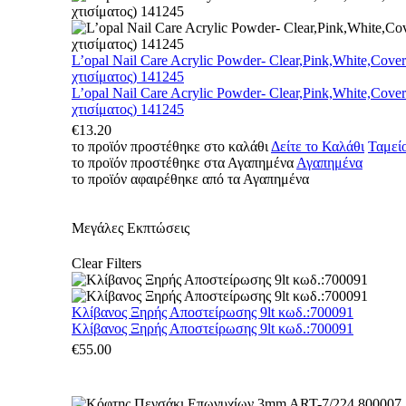
L’opal Nail Care Acrylic Powder- Clear,Pink,White,Cove
χτισίματος) 141245
L’opal Nail Care Acrylic Powder- Clear,Pink,White,Cove
χτισίματος) 141245
€
13.20
το προϊόν προστέθηκε στο καλάθι
Δείτε το Καλάθι
Ταμεί
το προϊόν προστέθηκε στα Αγαπημένα
Αγαπημένα
το προϊόν αφαιρέθηκε από τα Αγαπημένα
Μεγάλες Εκπτώσεις
Clear Filters
Κλίβανος Ξηρής Αποστείρωσης 9lt κωδ.:700091
Κλίβανος Ξηρής Αποστείρωσης 9lt κωδ.:700091
€
55.00