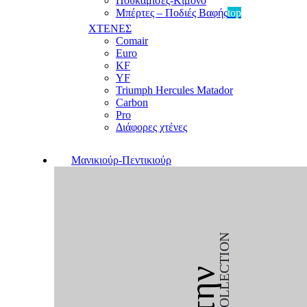
Πουκαμίσες-Κιμονό
Μπέρτες – Ποδιές Βαφής
top
ΧΤΕΝΕΣ
Comair
Euro
KF
YF
Triumph Hercules Matador
Carbon
Pro
Διάφορες χτένες
Μανικιούρ-Πεντικιούρ
COLLECTION