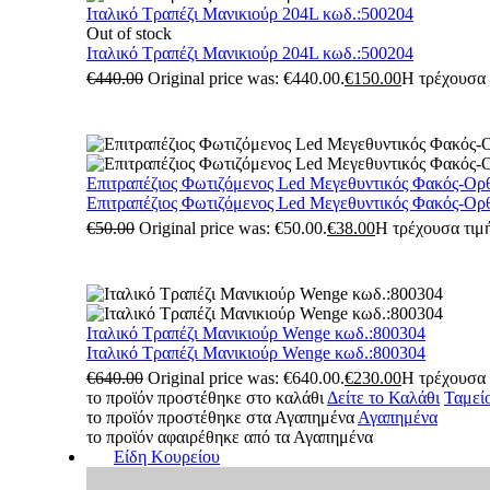
Ιταλικό Τραπέζι Μανικιούρ 204L κωδ.:500204
Out of stock
Ιταλικό Τραπέζι Μανικιούρ 204L κωδ.:500204
€
440.00
Original price was: €440.00.
€
150.00
Η τρέχουσα τ
Επιτραπέζιος Φωτιζόμενος Led Μεγεθυντικός Φακός-Ορ
Επιτραπέζιος Φωτιζόμενος Led Μεγεθυντικός Φακός-Ορ
€
50.00
Original price was: €50.00.
€
38.00
Η τρέχουσα τιμή
Ιταλικό Τραπέζι Μανικιούρ Wenge κωδ.:800304
Ιταλικό Τραπέζι Μανικιούρ Wenge κωδ.:800304
€
640.00
Original price was: €640.00.
€
230.00
Η τρέχουσα τ
το προϊόν προστέθηκε στο καλάθι
Δείτε το Καλάθι
Ταμεί
το προϊόν προστέθηκε στα Αγαπημένα
Αγαπημένα
το προϊόν αφαιρέθηκε από τα Αγαπημένα
Είδη Κουρείου