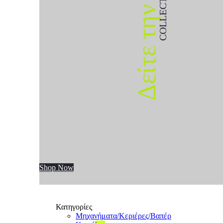
COLLECTION
Δείτε την
Shop Now
Κατηγορίες
Μηχανήματα/Κεριέρες/Βαπέρ