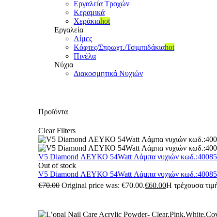
Εργαλεία Τροχών
Κεραμικά
Χεράκια
hot
Εργαλεία
Λίμες
Κόφτες/Σπρωχτ./Τσιμπιδάκια
hot
Πινέλα
Νύχια
Διακοσμητικά Νυχιών
Προϊόντα
Clear Filters
V5 Diamond ΛΕΥΚΟ 54Watt Λάμπα νυχιών κωδ.:4008
Out of stock
V5 Diamond ΛΕΥΚΟ 54Watt Λάμπα νυχιών κωδ.:4008
€
70.00
Original price was: €70.00.
€
60.00
Η τρέχουσα τιμή