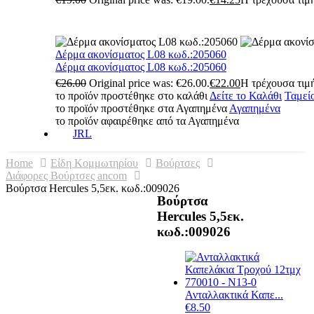
Δέρμα ακονίσματος L08 κωδ.:205060
Δέρμα ακονίσματος L08 κωδ.:205060
€
26.00
Original price was: €26.00.
€
22.00
Η τρέχουσα τιμή
το προϊόν προστέθηκε στο καλάθι
Δείτε το Καλάθι
Ταμεί
το προϊόν προστέθηκε στα Αγαπημένα
Αγαπημένα
το προϊόν αφαιρέθηκε από τα Αγαπημένα
JRL
Home
Είδη Κομμωτηρίου
Βούρτσες
Διάφορες Βούρτσες ancom
Βούρτσα Hercules 5,5εκ. κωδ.:009026
Βούρτσα
Hercules 5,5εκ.
κωδ.:009026
Ανταλλακτικά Καπε...
€
8.50