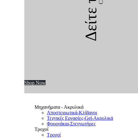
Δείτε την
Shop Now
Μηχανήματα - Ακρυλικά
Αποστειρωτικά-Κλίβανοι
Τεχνικές Εργασίες-Gel-Ακρυλικά
Φουρνάκια-Στεγνωτήρες
Τροχοί
Τροχοί