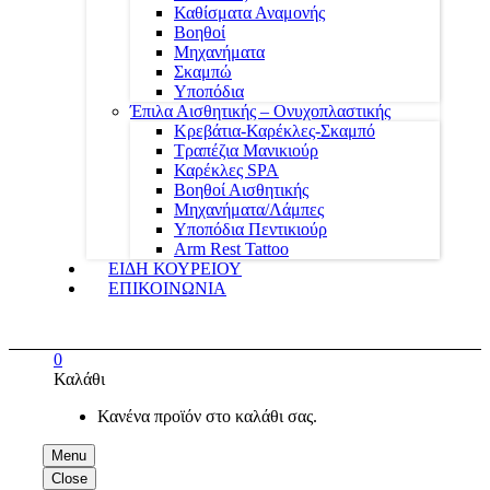
Καθίσματα Αναμονής
Βοηθοί
Μηχανήματα
Σκαμπώ
Υποπόδια
Έπιλα Αισθητικής – Ονυχοπλαστικής
Κρεβάτια-Καρέκλες-Σκαμπό
Τραπέζια Μανικιούρ
Καρέκλες SPA
Βοηθοί Αισθητικής
Μηχανήματα/Λάμπες
Υποπόδια Πεντικιούρ
Arm Rest Tattoo
ΕΙΔΗ ΚΟΥΡΕΙΟΥ
ΕΠΙΚΟΙΝΩΝΙΑ
0
Καλάθι
Κανένα προϊόν στο καλάθι σας.
Menu
Close