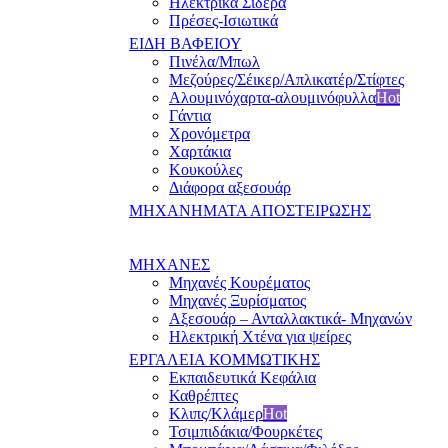
Ηλεκτρικά Σίδερα
Πρέσες-Ισιωτικά
ΕΙΔΗ ΒΑΦΕΙΟΥ
Πινέλα/Μπωλ
Μεζούρες/Σέικερ/Απλικατέρ/Στίφτες
Αλουμινόχαρτα-αλουμινόφυλλα
Hot
Γάντια
Χρονόμετρα
Χαρτάκια
Κουκούλες
Διάφορα αξεσουάρ
ΜΗΧΑΝΗΜΑΤΑ ΑΠΟΣΤΕΙΡΩΣΗΣ
ΜΗΧΑΝΕΣ
Μηχανές Κουρέματος
Μηχανές Ξυρίσματος
Αξεσουάρ – Ανταλλακτικά- Μηχανών
Ηλεκτρική Χτένα για ψείρες
ΕΡΓΑΛΕΙΑ ΚΟΜΜΩΤΙΚΗΣ
Εκπαιδευτικά Κεφάλια
Καθρέπτες
Κλιπς/Κλάμερ
Hot
Τσιμπιδάκια/Φουρκέτες