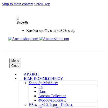
Skip to main content
Scroll Top
0
Καλάθι
Κανένα προϊόν στο καλάθι σας.
Menu
Close
ΑΡΧΙΚΗ
ΕΙΔΗ ΚΟΜΜΩΤΗΡΙΟΥ
Σεσουάρ Μαλλιών
Eti
Dana
Ancom Collection
Φυσούνες-Βάσεις
Ηλεκτρικά Σίδερα – Πρέσες