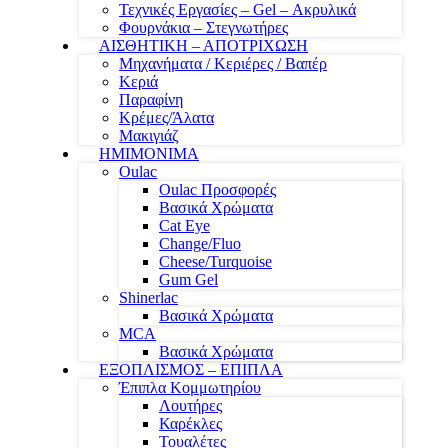
Τεχνικές Εργασίες – Gel – Ακρυλικά
Φουρνάκια – Στεγνωτήρες
ΑΙΣΘΗΤΙΚΗ – ΑΠΟΤΡΙΧΩΣΗ
Μηχανήματα / Κεριέρες / Βαπέρ
Κεριά
Παραφίνη
Κρέμες/Άλατα
Μακιγιάζ
ΗΜΙΜΟΝΙΜΑ
Oulac
Oulac Προσφορές
Βασικά Χρώματα
Cat Eye
Change/Fluo
Cheese/Turquoise
Gum Gel
Shinerlac
Βασικά Χρώματα
MCA
Βασικά Χρώματα
ΕΞΟΠΛΙΣΜΟΣ – ΕΠΙΠΛΑ
Έπιπλα Κομμωτηρίου
Λουτήρες
Καρέκλες
Τουαλέτες