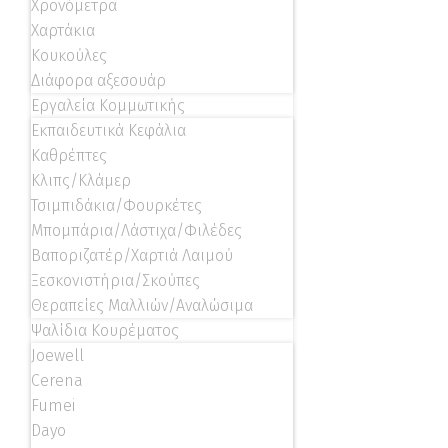
Χρονόμετρα
Χαρτάκια
Κουκούλες
Διάφορα αξεσουάρ
Εργαλεία Κομμωτικής
Εκπαιδευτικά Κεφάλια
Καθρέπτες
Κλιπς/Κλάμερ
Τσιμπιδάκια/Φουρκέτες
Μπομπάρια/Λάστιχα/Φιλέδες
Βαποριζατέρ/Χαρτιά Λαιμού
Ξεσκονιστήρια/Σκούπες
Θεραπείες Μαλλιών/Αναλώσιμα
Ψαλίδια Κουρέματος
Joewell
Cerena
Fumei
Dayo