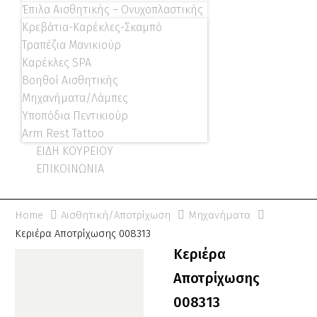
Έπιλα Αισθητικής – Ονυχοπλαστικής
Κρεβάτια-Καρέκλες-Σκαμπό
Τραπέζια Μανικιούρ
Καρέκλες SPA
Βοηθοί Αισθητικής
Μηχανήματα/Λάμπες
Υποπόδια Πεντικιούρ
Arm Rest Tattoo
ΕΙΔΗ ΚΟΥΡΕΙΟΥ
ΕΠΙΚΟΙΝΩΝΙΑ
Home
Αισθητική/Αποτρίχωση
Μηχανήματα
Κεριέρα Αποτρίχωσης 008313
Κεριέρα
Αποτρίχωσης
008313