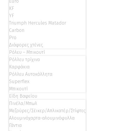
Euro
KF
YF
Triumph Hercules Matador
Carbon
Pro
Διάφορες χτένες
Ρόλευ – Μπικουτί
Ρόλλευ τρίχινα
Καρφάκια
Ρόλλευ Αυτοκόλλητα
Superflex
Μπικουτί
Είδη Βαφείου
Πινέλα/Μπωλ
Μεζούρες/Σέικερ/Απλικατέρ/Στίφτες
Αλουμινόχαρτα-αλουμινόφυλλα
Γάντια