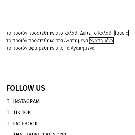
Κεριέρα
302400
κωδ.:260131
€
50.00
Original
Η
€
32.00
€
29.00
price
τρέχου
was:
τιμή
το προϊόν προστέθηκε στο καλάθι
Δείτε το Καλάθι
Ταμείο
€32.00.
είναι:
το προϊόν προστέθηκε στα Αγαπημένα
Αγαπημένα
€29.00.
το προϊόν αφαιρέθηκε από τα Αγαπημένα
FOLLOW
US
INSTAGRAM

TIK TOK

FACEBOOK

ΤΗΛ. ΠΑΡΑΓΓΕΛΙΕΣ: 210