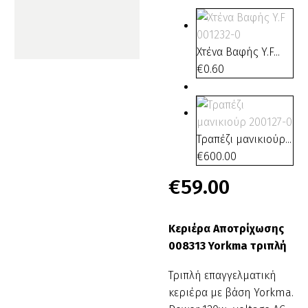
Χτένα Βαφής Y.F...
€
0.60
Μη Διαθέσιμο
Τραπέζι μανικιούρ...
€
600.00
€
59.00
Κεριέρα Αποτρίχωσης
008313 Yorkma τριπλή
Τριπλή επαγγελματική
κεριέρα με βάση Yorkma.