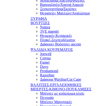
Μπομπάρια/Λάστιχα/Φιλέδες
Βαποριζατέρ/Χαρτιά Λαιμού
Ξεσκονιστήρια/Σκούπες
Θεραπείες Μαλλιών/Αναλώσιμα
ΞΥΡΑΦΙΑ
ΒΟΥΡΤΣΕΣ
Natura
3VE maestri
Θερμικές-Κεραμικές
Πλακέ-Ξεμπερδέματος
Διάφορες Βούρτσες ancom
ΨΑΛΙΔΙΑ ΚΟΥΡΕΜΑΤΟΣ
Joewell
Cerena
Fumei
Dayo
Prodiamond
Razorline
Διάφορα Ψαλίδια/Cut Cape
ΒΑΛΙΤΣΕΣ-ΕΡΓΑΛΕΙΟΘΗΚΕΣ
ΜΠΕΡΤΕΣ-ΚΙΜΟΝΟ-ΠΟΥΚΑΜΙΣΕΣ
Μπέρτες με κούμπωμα κλιπς
Πενουάρ
Μπέρτες Μαγνητικές