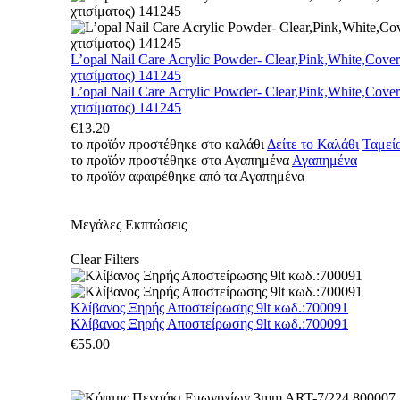
L’opal Nail Care Acrylic Powder- Clear,Pink,White,Cove
χτισίματος) 141245
L’opal Nail Care Acrylic Powder- Clear,Pink,White,Cove
χτισίματος) 141245
€
13.20
το προϊόν προστέθηκε στο καλάθι
Δείτε το Καλάθι
Ταμεί
το προϊόν προστέθηκε στα Αγαπημένα
Αγαπημένα
το προϊόν αφαιρέθηκε από τα Αγαπημένα
Μεγάλες Εκπτώσεις
Clear Filters
Κλίβανος Ξηρής Αποστείρωσης 9lt κωδ.:700091
Κλίβανος Ξηρής Αποστείρωσης 9lt κωδ.:700091
€
55.00