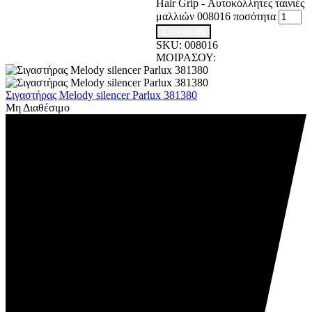
Ηair Grip - Αυτοκόλλητες ταινιές
μαλλιών 008016 ποσότητα
Στο καλάθι
SKU:
008016
ΜΟΙΡΑΣΟΥ:
Σιγαστήρας Melody silencer Parlux 381380
Μη Διαθέσιμο