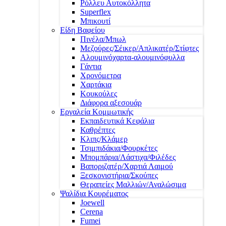
Ρόλλευ Αυτοκόλλητα
Superflex
Μπικουτί
Είδη Βαφείου
Πινέλα/Μπωλ
Μεζούρες/Σέικερ/Απλικατέρ/Στίφτες
Αλουμινόχαρτα-αλουμινόφυλλα
Γάντια
Χρονόμετρα
Χαρτάκια
Κουκούλες
Διάφορα αξεσουάρ
Εργαλεία Κομμωτικής
Εκπαιδευτικά Κεφάλια
Καθρέπτες
Κλιπς/Κλάμερ
Τσιμπιδάκια/Φουρκέτες
Μπομπάρια/Λάστιχα/Φιλέδες
Βαποριζατέρ/Χαρτιά Λαιμού
Ξεσκονιστήρια/Σκούπες
Θεραπείες Μαλλιών/Αναλώσιμα
Ψαλίδια Κουρέματος
Joewell
Cerena
Fumei