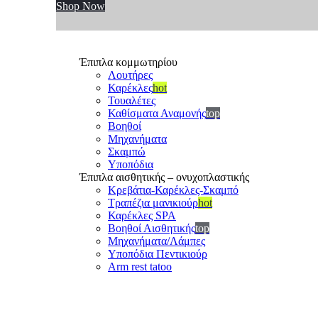
Shop Now
Έπιπλα κομμωτηρίου
Λουτήρες
Καρέκλες
hot
Τουαλέτες
Καθίσματα Αναμονής
top
Βοηθοί
Μηχανήματα
Σκαμπώ
Υποπόδια
Έπιπλα αισθητικής – ονυχοπλαστικής
Κρεβάτια-Καρέκλες-Σκαμπό
Τραπέζια μανικιούρ
hot
Καρέκλες SPA
Βοηθοί Αισθητικής
top
Μηχανήματα/Λάμπες
Υποπόδια Πεντικιούρ
Arm rest tatoo