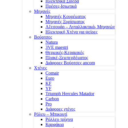
Ηλεκτρικά Σίδερα
Πρέσες-Ισιωτικά
Μηχανές
Μηχανές Κουρέματος
Μηχανές Ξυρίσματος
Αξεσουάρ – Ανταλλακτικά- Μηχανών
Ηλεκτρική Χτένα για ψείρες
Βούρτσες
Natura
3VE maestri
Θερμικές-Κεραμικές
Πλακέ-Ξεμπερδέματος
Διάφορες Βούρτσες ancom
Χτένες
Comair
Euro
KF
YF
Triumph Hercules Matador
Carbon
Pro
Διάφορες χτένες
Ρόλευ – Μπικουτί
Ρόλλευ τρίχινα
Καρφάκια