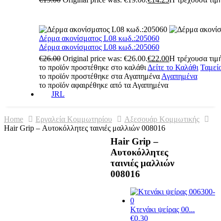
Δέρμα ακονίσματος L08 κωδ.:205060
Δέρμα ακονίσματος L08 κωδ.:205060
€
26.00
Original price was: €26.00.
€
22.00
Η τρέχουσα τιμή
το προϊόν προστέθηκε στο καλάθι
Δείτε το Καλάθι
Ταμεί
το προϊόν προστέθηκε στα Αγαπημένα
Αγαπημένα
το προϊόν αφαιρέθηκε από τα Αγαπημένα
JRL
Home
Εργαλεία Κομμωτηρίου
Αξεσουάρ Κομμωτικής
Ηair Grip – Αυτοκόλλητες ταινιές μαλλιών 008016
Ηair Grip –
Αυτοκόλλητες
ταινιές μαλλιών
008016
Κτενάκι ψείρας 00...
€
0.30