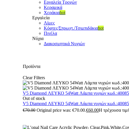
Εργαλεία Τροχών
Κεραμικά
Χεράκια
hot
Εργαλεία
Λίμες
Κόφτες/Σπρωχτ./Τσιμπιδάκια
hot
Πινέλα
Νύχια
Διακοσμητικά Νυχιών
Προϊόντα
Clear Filters
V5 Diamond ΛΕΥΚΟ 54Watt Λάμπα νυχιών κωδ.:4008
Out of stock
V5 Diamond ΛΕΥΚΟ 54Watt Λάμπα νυχιών κωδ.:4008
€
70.00
Original price was: €70.00.
€
60.00
Η τρέχουσα τιμή