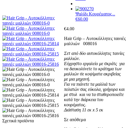
Ψαλίδι Κουρέματος...
€
60.00
€
4.00
Ηair Grip – Αυτοκόλλητες ταινιές
μαλλιών 008016
Σετ από δύο αυτοκόλλητες ταινίες
μαλλιών.
Εύχρηστο εργαλείο με σ
κράτς για
να διευκολύνετε το κράτημα των
μαλλιών σε κοψίματα ακριβείας
με μια μηχανή.
Για να πιάνετε τα μαλλιά των
πελατών σας εύκολα, γρήγορα και
με στυλ και να τα σταθεροποιείτε
κατά την διάρκεια του
κουρέματος.
Διάσταση 11 εκ x 5 εκ
Σε απόθεμα
Σχετικά προϊόντα