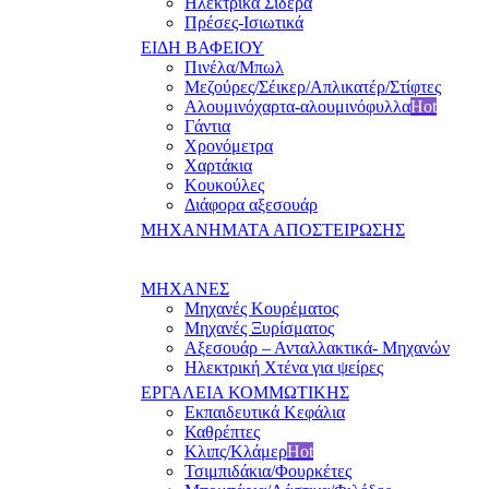
Ηλεκτρικά Σίδερα
Πρέσες-Ισιωτικά
ΕΙΔΗ ΒΑΦΕΙΟΥ
Πινέλα/Μπωλ
Μεζούρες/Σέικερ/Απλικατέρ/Στίφτες
Αλουμινόχαρτα-αλουμινόφυλλα
Hot
Γάντια
Χρονόμετρα
Χαρτάκια
Κουκούλες
Διάφορα αξεσουάρ
ΜΗΧΑΝΗΜΑΤΑ ΑΠΟΣΤΕΙΡΩΣΗΣ
ΜΗΧΑΝΕΣ
Μηχανές Κουρέματος
Μηχανές Ξυρίσματος
Αξεσουάρ – Ανταλλακτικά- Μηχανών
Ηλεκτρική Χτένα για ψείρες
ΕΡΓΑΛΕΙΑ ΚΟΜΜΩΤΙΚΗΣ
Εκπαιδευτικά Κεφάλια
Καθρέπτες
Κλιπς/Κλάμερ
Hot
Τσιμπιδάκια/Φουρκέτες