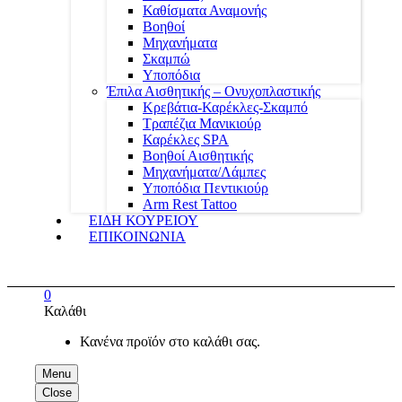
Καθίσματα Αναμονής
Βοηθοί
Μηχανήματα
Σκαμπώ
Υποπόδια
Έπιλα Αισθητικής – Ονυχοπλαστικής
Κρεβάτια-Καρέκλες-Σκαμπό
Τραπέζια Μανικιούρ
Καρέκλες SPA
Βοηθοί Αισθητικής
Μηχανήματα/Λάμπες
Υποπόδια Πεντικιούρ
Arm Rest Tattoo
ΕΙΔΗ ΚΟΥΡΕΙΟΥ
ΕΠΙΚΟΙΝΩΝΙΑ
0
Καλάθι
Κανένα προϊόν στο καλάθι σας.
Menu
Close