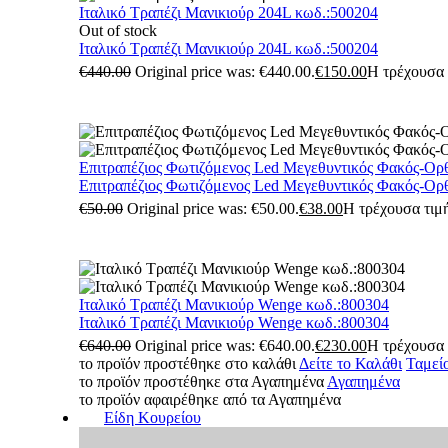
Ιταλικό Τραπέζι Μανικιούρ 204L κωδ.:500204
Out of stock
Ιταλικό Τραπέζι Μανικιούρ 204L κωδ.:500204
€
440.00
Original price was: €440.00.
€
150.00
Η τρέχουσα τ
Επιτραπέζιος Φωτιζόμενος Led Μεγεθυντικός Φακός-Ορ
Επιτραπέζιος Φωτιζόμενος Led Μεγεθυντικός Φακός-Ορ
€
50.00
Original price was: €50.00.
€
38.00
Η τρέχουσα τιμή
Ιταλικό Τραπέζι Μανικιούρ Wenge κωδ.:800304
Ιταλικό Τραπέζι Μανικιούρ Wenge κωδ.:800304
€
640.00
Original price was: €640.00.
€
230.00
Η τρέχουσα τ
το προϊόν προστέθηκε στο καλάθι
Δείτε το Καλάθι
Ταμεί
το προϊόν προστέθηκε στα Αγαπημένα
Αγαπημένα
το προϊόν αφαιρέθηκε από τα Αγαπημένα
Είδη Κουρείου