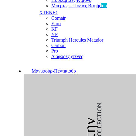
Πουκαμίσες-Κιμονό
Μπέρτες – Ποδιές Βαφής
top
ΧΤΕΝΕΣ
Comair
Euro
KF
YF
Triumph Hercules Matador
Carbon
Pro
Διάφορες χτένες
Μανικιούρ-Πεντικιούρ
COLLECTION