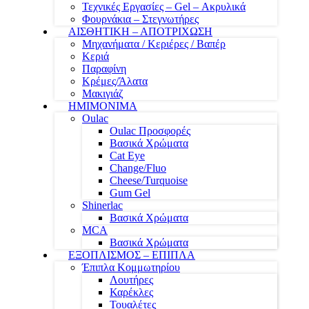
Τεχνικές Εργασίες – Gel – Ακρυλικά
Φουρνάκια – Στεγνωτήρες
ΑΙΣΘΗΤΙΚΗ – ΑΠΟΤΡΙΧΩΣΗ
Μηχανήματα / Κεριέρες / Βαπέρ
Κεριά
Παραφίνη
Κρέμες/Άλατα
Μακιγιάζ
ΗΜΙΜΟΝΙΜΑ
Oulac
Oulac Προσφορές
Βασικά Χρώματα
Cat Eye
Change/Fluo
Cheese/Turquoise
Gum Gel
Shinerlac
Βασικά Χρώματα
MCA
Βασικά Χρώματα
ΕΞΟΠΛΙΣΜΟΣ – ΕΠΙΠΛΑ
Έπιπλα Κομμωτηρίου
Λουτήρες
Καρέκλες
Τουαλέτες