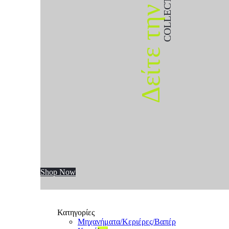
COLLECTION
Δείτε την
Shop Now
Κατηγορίες
Μηχανήματα/Κεριέρες/Βαπέρ