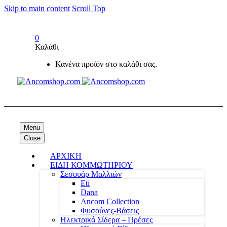
Skip to main content
Scroll Top
0
Καλάθι
Κανένα προϊόν στο καλάθι σας.
Menu
Close
ΑΡΧΙΚΗ
ΕΙΔΗ ΚΟΜΜΩΤΗΡΙΟΥ
Σεσουάρ Μαλλιών
Eti
Dana
Ancom Collection
Φυσούνες-Βάσεις
Ηλεκτρικά Σίδερα – Πρέσες