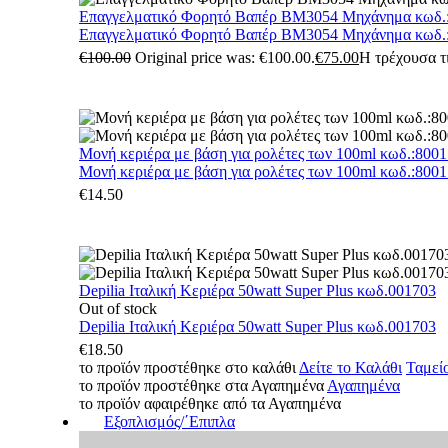
Επαγγελματικό Φορητό Βαπέρ BM3054 Μηχάνημα κωδ.
Επαγγελματικό Φορητό Βαπέρ BM3054 Μηχάνημα κωδ.
€
100.00
Original price was: €100.00.
€
75.00
Η τρέχουσα τι
Μονή κεριέρα με βάση για ρολέτες των 100ml κωδ.:800
Μονή κεριέρα με βάση για ρολέτες των 100ml κωδ.:800
€
14.50
Depilia Ιταλική Κεριέρα 50watt Super Plus κωδ.001703
Out of stock
Depilia Ιταλική Κεριέρα 50watt Super Plus κωδ.001703
€
18.50
το προϊόν προστέθηκε στο καλάθι
Δείτε το Καλάθι
Ταμεί
το προϊόν προστέθηκε στα Αγαπημένα
Αγαπημένα
το προϊόν αφαιρέθηκε από τα Αγαπημένα
Εξοπλισμός/΄Επιπλα