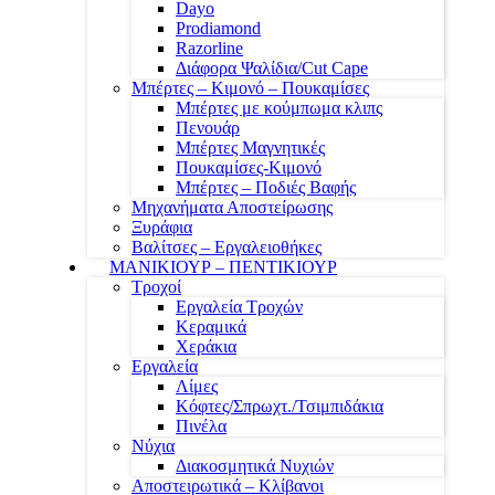
Dayo
Prodiamond
Razorline
Διάφορα Ψαλίδια/Cut Cape
Μπέρτες – Κιμονό – Πουκαμίσες
Μπέρτες με κούμπωμα κλιπς
Πενουάρ
Μπέρτες Μαγνητικές
Πουκαμίσες-Κιμονό
Μπέρτες – Ποδιές Βαφής
Μηχανήματα Αποστείρωσης
Ξυράφια
Βαλίτσες – Εργαλειοθήκες
ΜΑΝΙΚΙΟΥΡ – ΠΕΝΤΙΚΙΟΥΡ
Τροχοί
Εργαλεία Τροχών
Κεραμικά
Χεράκια
Εργαλεία
Λίμες
Κόφτες/Σπρωχτ./Τσιμπιδάκια
Πινέλα
Νύχια
Διακοσμητικά Νυχιών
Αποστειρωτικά – Κλίβανοι