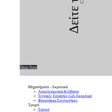
Δείτε την
Shop Now
Μηχανήματα - Ακρυλικά
Αποστειρωτικά-Κλίβανοι
Τεχνικές Εργασίες-Gel-Ακρυλικά
Φουρνάκια-Στεγνωτήρες
Τροχοί
Τροχοί