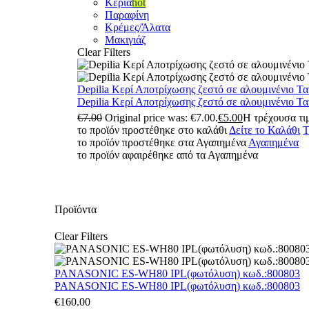
Κεριά
hot
Παραφίνη
Κρέμες/Άλατα
Μακιγιάζ
Clear Filters
Depilia Κερί Αποτρίχωσης ζεστό σε αλουμινένιο Τ
Depilia Κερί Αποτρίχωσης ζεστό σε αλουμινένιο Τ
€
7.00
Original price was: €7.00.
€
5.00
Η τρέχουσα τιμ
το προϊόν προστέθηκε στο καλάθι
Δείτε το Καλάθι
Τ
το προϊόν προστέθηκε στα Αγαπημένα
Αγαπημένα
το προϊόν αφαιρέθηκε από τα Αγαπημένα
Προϊόντα
Clear Filters
PANASONIC ES-WH80 IPL(φωτόλυση) κωδ.:800803
PANASONIC ES-WH80 IPL(φωτόλυση) κωδ.:800803
€
160.00