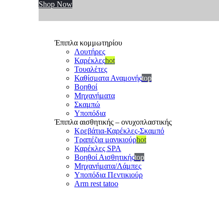
Shop Now
Έπιπλα κομμωτηρίου
Λουτήρες
Καρέκλες
hot
Τουαλέτες
Καθίσματα Αναμονής
top
Βοηθοί
Μηχανήματα
Σκαμπώ
Υποπόδια
Έπιπλα αισθητικής – ονυχοπλαστικής
Κρεβάτια-Καρέκλες-Σκαμπό
Τραπέζια μανικιούρ
hot
Καρέκλες SPA
Βοηθοί Αισθητικής
top
Μηχανήματα/Λάμπες
Υποπόδια Πεντικιούρ
Arm rest tatoo