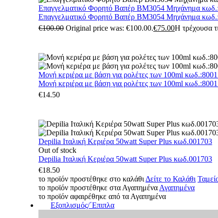
Επαγγελματικό Φορητό Βαπέρ BM3054 Μηχάνημα κωδ.
Επαγγελματικό Φορητό Βαπέρ BM3054 Μηχάνημα κωδ.
€
100.00
Original price was: €100.00.
€
75.00
Η τρέχουσα τι
Μονή κεριέρα με βάση για ρολέτες των 100ml κωδ.:800
Μονή κεριέρα με βάση για ρολέτες των 100ml κωδ.:800
€
14.50
Depilia Ιταλική Κεριέρα 50watt Super Plus κωδ.001703
Out of stock
Depilia Ιταλική Κεριέρα 50watt Super Plus κωδ.001703
€
18.50
το προϊόν προστέθηκε στο καλάθι
Δείτε το Καλάθι
Ταμεί
το προϊόν προστέθηκε στα Αγαπημένα
Αγαπημένα
το προϊόν αφαιρέθηκε από τα Αγαπημένα
Εξοπλισμός/΄Επιπλα