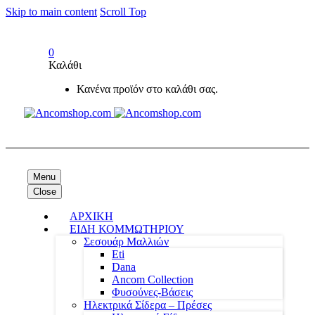
Skip to main content
Scroll Top
0
Καλάθι
Κανένα προϊόν στο καλάθι σας.
Menu
Close
ΑΡΧΙΚΗ
ΕΙΔΗ ΚΟΜΜΩΤΗΡΙΟΥ
Σεσουάρ Μαλλιών
Eti
Dana
Ancom Collection
Φυσούνες-Βάσεις
Ηλεκτρικά Σίδερα – Πρέσες