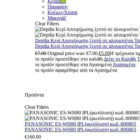
Κεριά
hot
Παραφίνη
Κρέμες/Άλατα
Μακιγιάζ
Clear Filters
Depilia Κερί Αποτρίχωσης ζεστό σε αλουμινένιο Τ
Depilia Κερί Αποτρίχωσης ζεστό σε αλουμινένιο Τ
€
7.00
Original price was: €7.00.
€
5.00
Η τρέχουσα τιμ
το προϊόν προστέθηκε στο καλάθι
Δείτε το Καλάθι
Τ
το προϊόν προστέθηκε στα Αγαπημένα
Αγαπημένα
το προϊόν αφαιρέθηκε από τα Αγαπημένα
Προϊόντα
Clear Filters
PANASONIC ES-WH80 IPL(φωτόλυση) κωδ.:800803
PANASONIC ES-WH80 IPL(φωτόλυση) κωδ.:800803
€
160.00