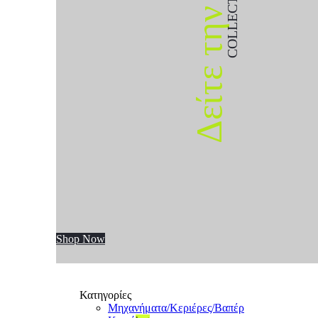
COLLECTION
Δείτε την
Shop Now
Κατηγορίες
Μηχανήματα/Κεριέρες/Βαπέρ