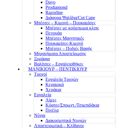
Dayo
Prodiamond
Razorline
Διάφορα Ψαλίδια/Cut Cape
Μπέρτες – Κιμονό – Πουκαμίσες
Μπέρτες με κούμπωμα κλιπς
Πενουάρ
Μπέρτες Μαγνητικές
Πουκαμίσες-Κιμονό
Μπέρτες – Ποδιές Βαφής
Μηχανήματα Αποστείρωσης
Ξυράφια
Βαλίτσες – Εργαλειοθήκες
ΜΑΝΙΚΙΟΥΡ – ΠΕΝΤΙΚΙΟΥΡ
Τροχοί
Εργαλεία Τροχών
Κεραμικά
Χεράκια
Εργαλεία
Λίμες
Κόφτες/Σπρωχτ./Τσιμπιδάκια
Πινέλα
Νύχια
Διακοσμητικά Νυχιών
Αποστειρωτικά – Κλίβανοι