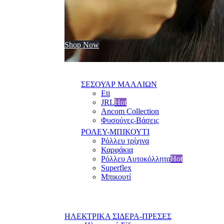
Shop Now
ΣΕΣΟΥΑΡ ΜΑΛΛΙΩΝ
Eti
JRL
Hot
Ancom Collection
Φυσούνες-Βάσεις
ΡΟΛΕΥ-ΜΠΙΚΟΥΤΙ
Ρόλλευ τρίχινα
Καρφάκια
Ρόλλευ Αυτοκόλλητα
Hot
Superflex
Μπικουτί
ΗΛΕΚΤΡΙΚΑ ΣΙΔΕΡΑ-ΠΡΕΣΕΣ