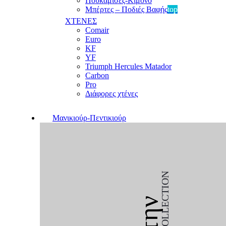
Πουκαμίσες-Κιμονό
Μπέρτες – Ποδιές Βαφής
top
ΧΤΕΝΕΣ
Comair
Euro
KF
YF
Triumph Hercules Matador
Carbon
Pro
Διάφορες χτένες
Μανικιούρ-Πεντικιούρ
COLLECTION