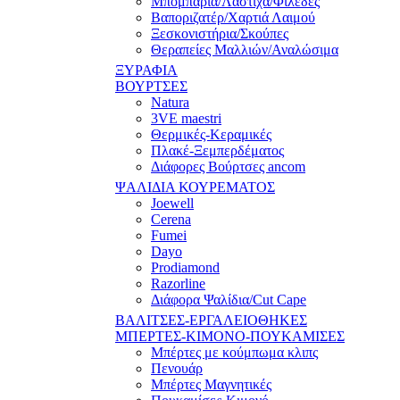
Μπομπάρια/Λάστιχα/Φιλέδες
Βαποριζατέρ/Χαρτιά Λαιμού
Ξεσκονιστήρια/Σκούπες
Θεραπείες Μαλλιών/Αναλώσιμα
ΞΥΡΑΦΙΑ
ΒΟΥΡΤΣΕΣ
Natura
3VE maestri
Θερμικές-Κεραμικές
Πλακέ-Ξεμπερδέματος
Διάφορες Βούρτσες ancom
ΨΑΛΙΔΙΑ ΚΟΥΡΕΜΑΤΟΣ
Joewell
Cerena
Fumei
Dayo
Prodiamond
Razorline
Διάφορα Ψαλίδια/Cut Cape
ΒΑΛΙΤΣΕΣ-ΕΡΓΑΛΕΙΟΘΗΚΕΣ
ΜΠΕΡΤΕΣ-ΚΙΜΟΝΟ-ΠΟΥΚΑΜΙΣΕΣ
Μπέρτες με κούμπωμα κλιπς
Πενουάρ
Μπέρτες Μαγνητικές