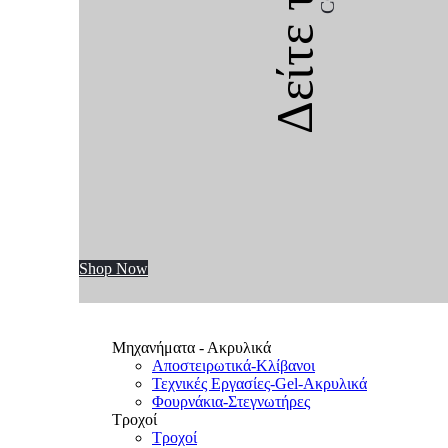
Δείτε την
Shop Now
Μηχανήματα - Ακρυλικά
Αποστειρωτικά-Κλίβανοι
Τεχνικές Εργασίες-Gel-Ακρυλικά
Φουρνάκια-Στεγνωτήρες
Τροχοί
Τροχοί