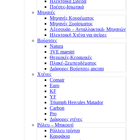
Ηλεκτρικά Σίδερα
Πρέσες-Ισιωτικά
Μηχανές
Μηχανές Κουρέματος
Μηχανές Ξυρίσματος
Αξεσουάρ – Ανταλλακτικά- Μηχανών
Ηλεκτρική Χτένα για ψείρες
Βούρτσες
Natura
3VE maestri
Θερμικές-Κεραμικές
Πλακέ-Ξεμπερδέματος
Διάφορες Βούρτσες ancom
Χτένες
Comair
Euro
KF
YF
Triumph Hercules Matador
Carbon
Pro
Διάφορες χτένες
Ρόλευ – Μπικουτί
Ρόλλευ τρίχινα
Καρφάκια