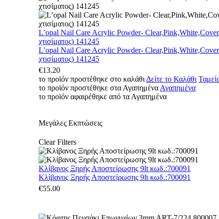
L’opal Nail Care Acrylic Powder- Clear,Pink,White,Cove
χτισίματος) 141245
L’opal Nail Care Acrylic Powder- Clear,Pink,White,Cove
χτισίματος) 141245
€
13.20
το προϊόν προστέθηκε στο καλάθι
Δείτε το Καλάθι
Ταμεί
το προϊόν προστέθηκε στα Αγαπημένα
Αγαπημένα
το προϊόν αφαιρέθηκε από τα Αγαπημένα
Μεγάλες Εκπτώσεις
Clear Filters
Κλίβανος Ξηρής Αποστείρωσης 9lt κωδ.:700091
Κλίβανος Ξηρής Αποστείρωσης 9lt κωδ.:700091
€
55.00