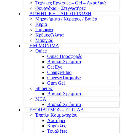
Τεχνικές Εργασίες – Gel – Ακρυλικά
Φουρνάκια – Στεγνωτήρες
ΑΙΣΘΗΤΙΚΗ – ΑΠΟΤΡΙΧΩΣΗ
Μηχανήματα / Κεριέρες / Βαπέρ
Κεριά
Παραφίνη
Κρέμες/Άλατα
Μακιγιάζ
ΗΜΙΜΟΝΙΜΑ
Oulac
Oulac Προσφορές
Βασικά Χρώματα
Cat Eye
Change/Fluo
Cheese/Turquoise
Gum Gel
Shinerlac
Βασικά Χρώματα
MCA
Βασικά Χρώματα
ΕΞΟΠΛΙΣΜΟΣ – ΕΠΙΠΛΑ
Έπιπλα Κομμωτηρίου
Λουτήρες
Καρέκλες
Τουαλέτες