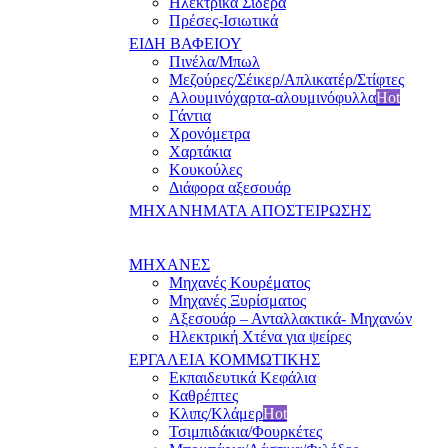
Ηλεκτρικά Σίδερα
Πρέσες-Ισιωτικά
ΕΙΔΗ ΒΑΦΕΙΟΥ
Πινέλα/Μπωλ
Μεζούρες/Σέικερ/Απλικατέρ/Στίφτες
Αλουμινόχαρτα-αλουμινόφυλλα
Hot
Γάντια
Χρονόμετρα
Χαρτάκια
Κουκούλες
Διάφορα αξεσουάρ
ΜΗΧΑΝΗΜΑΤΑ ΑΠΟΣΤΕΙΡΩΣΗΣ
ΜΗΧΑΝΕΣ
Μηχανές Κουρέματος
Μηχανές Ξυρίσματος
Αξεσουάρ – Ανταλλακτικά- Μηχανών
Ηλεκτρική Χτένα για ψείρες
ΕΡΓΑΛΕΙΑ ΚΟΜΜΩΤΙΚΗΣ
Εκπαιδευτικά Κεφάλια
Καθρέπτες
Κλιπς/Κλάμερ
Hot
Τσιμπιδάκια/Φουρκέτες