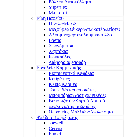
Ρόλλευ Αυτοκόλλητα
Superflex
Μπικουτί
Είδη Βαφείου
Πινέλα/Μπωλ
Μεζούρες/Σέικερ/Απλικατέρ/Στίφτες
Αλουμινόχαρτα-αλουμινόφυλλα
Γάντια
Χρονόμετρα
Χαρτάκια
Κουκούλες
Διάφορα αξεσουάρ
Εργαλεία Κομμωτικής
Εκπαιδευτικά Κεφάλια
Καθρέπτες
Κλιπς/Κλάμερ
Τσιμπιδάκια/Φουρκέτες
Μπομπάρια/Λάστιχα/Φιλέδες
Βαποριζατέρ/Χαρτιά Λαιμού
Ξεσκονιστήρια/Σκούπες
Θεραπείες Μαλλιών/Αναλώσιμα
Ψαλίδια Κουρέματος
Joewell
Cerena
Fumei