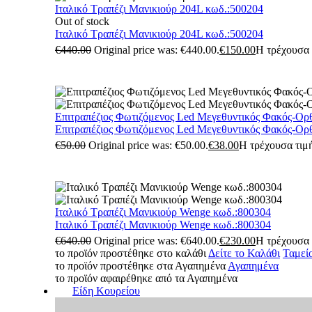
Ιταλικό Τραπέζι Μανικιούρ 204L κωδ.:500204
Out of stock
Ιταλικό Τραπέζι Μανικιούρ 204L κωδ.:500204
€
440.00
Original price was: €440.00.
€
150.00
Η τρέχουσα τ
Επιτραπέζιος Φωτιζόμενος Led Μεγεθυντικός Φακός-Ορ
Επιτραπέζιος Φωτιζόμενος Led Μεγεθυντικός Φακός-Ορ
€
50.00
Original price was: €50.00.
€
38.00
Η τρέχουσα τιμή
Ιταλικό Τραπέζι Μανικιούρ Wenge κωδ.:800304
Ιταλικό Τραπέζι Μανικιούρ Wenge κωδ.:800304
€
640.00
Original price was: €640.00.
€
230.00
Η τρέχουσα τ
το προϊόν προστέθηκε στο καλάθι
Δείτε το Καλάθι
Ταμεί
το προϊόν προστέθηκε στα Αγαπημένα
Αγαπημένα
το προϊόν αφαιρέθηκε από τα Αγαπημένα
Είδη Κουρείου