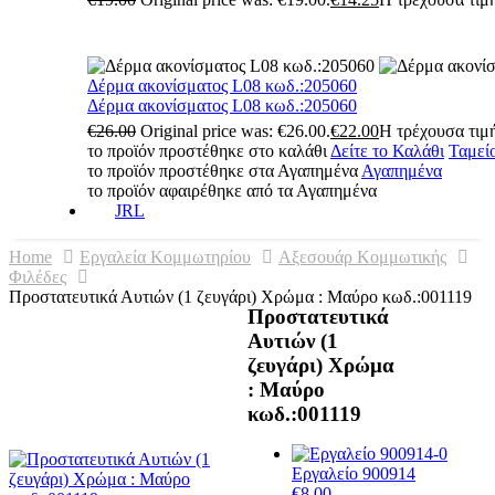
Δέρμα ακονίσματος L08 κωδ.:205060
Δέρμα ακονίσματος L08 κωδ.:205060
€
26.00
Original price was: €26.00.
€
22.00
Η τρέχουσα τιμή
το προϊόν προστέθηκε στο καλάθι
Δείτε το Καλάθι
Ταμεί
το προϊόν προστέθηκε στα Αγαπημένα
Αγαπημένα
το προϊόν αφαιρέθηκε από τα Αγαπημένα
JRL
Home
Εργαλεία Κομμωτηρίου
Αξεσουάρ Κομμωτικής
Φιλέδες
Προστατευτικά Αυτιών (1 ζευγάρι) Χρώμα : Μαύρο κωδ.:001119
Προστατευτικά
Αυτιών (1
ζευγάρι) Χρώμα
: Μαύρο
κωδ.:001119
Εργαλείο 900914
€
8.00