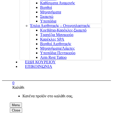
Καθίσματα Αναμονής
Βοηθοί
Μηχανήματα
Σκαμπώ
Υποπόδια
Έπιλα Αισθητικής – Ονυχοπλαστικής
Κρεβάτια-Καρέκλες-Σκαμπό
Τραπέζια Μανικιούρ
Καρέκλες SPA
Βοηθοί Αισθητικής
Μηχανήματα/Λάμπες
Υποπόδια Πεντικιούρ
Arm Rest Tattoo
ΕΙΔΗ ΚΟΥΡΕΙΟΥ
ΕΠΙΚΟΙΝΩΝΙΑ
0
Καλάθι
Κανένα προϊόν στο καλάθι σας.
Menu
Close