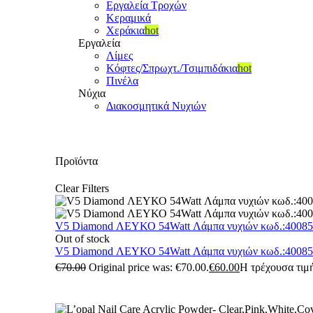
Εργαλεία Τροχών
Κεραμικά
Χεράκια
hot
Εργαλεία
Λίμες
Κόφτες/Σπρωχτ./Τσιμπιδάκια
hot
Πινέλα
Νύχια
Διακοσμητικά Νυχιών
Προϊόντα
Clear Filters
V5 Diamond ΛΕΥΚΟ 54Watt Λάμπα νυχιών κωδ.:4008
Out of stock
V5 Diamond ΛΕΥΚΟ 54Watt Λάμπα νυχιών κωδ.:4008
€
70.00
Original price was: €70.00.
€
60.00
Η τρέχουσα τιμή