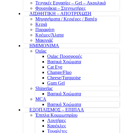
Τεχνικές Εργασίες – Gel – Ακρυλικά
Φουρνάκια – Στεγνωτήρες
ΑΙΣΘΗΤΙΚΗ – ΑΠΟΤΡΙΧΩΣΗ
Μηχανήματα / Κεριέρες / Βαπέρ
Κεριά
Παραφίνη
Κρέμες/Άλατα
Μακιγιάζ
ΗΜΙΜΟΝΙΜΑ
Oulac
Oulac Προσφορές
Βασικά Χρώματα
Cat Eye
Change/Fluo
Cheese/Turquoise
Gum Gel
Shinerlac
Βασικά Χρώματα
MCA
Βασικά Χρώματα
ΕΞΟΠΛΙΣΜΟΣ – ΕΠΙΠΛΑ
Έπιπλα Κομμωτηρίου
Λουτήρες
Καρέκλες
Τουαλέτες