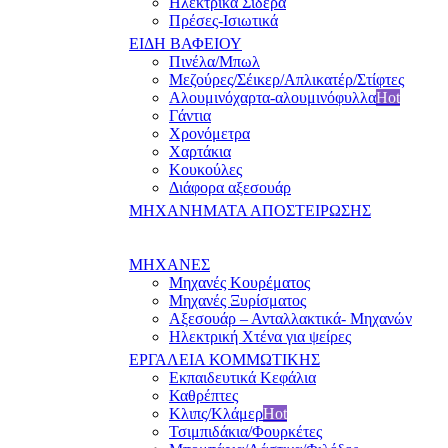
Ηλεκτρικά Σίδερα
Πρέσες-Ισιωτικά
ΕΙΔΗ ΒΑΦΕΙΟΥ
Πινέλα/Μπωλ
Μεζούρες/Σέικερ/Απλικατέρ/Στίφτες
Αλουμινόχαρτα-αλουμινόφυλλα
Hot
Γάντια
Χρονόμετρα
Χαρτάκια
Κουκούλες
Διάφορα αξεσουάρ
ΜΗΧΑΝΗΜΑΤΑ ΑΠΟΣΤΕΙΡΩΣΗΣ
ΜΗΧΑΝΕΣ
Μηχανές Κουρέματος
Μηχανές Ξυρίσματος
Αξεσουάρ – Ανταλλακτικά- Μηχανών
Ηλεκτρική Χτένα για ψείρες
ΕΡΓΑΛΕΙΑ ΚΟΜΜΩΤΙΚΗΣ
Εκπαιδευτικά Κεφάλια
Καθρέπτες
Κλιπς/Κλάμερ
Hot
Τσιμπιδάκια/Φουρκέτες