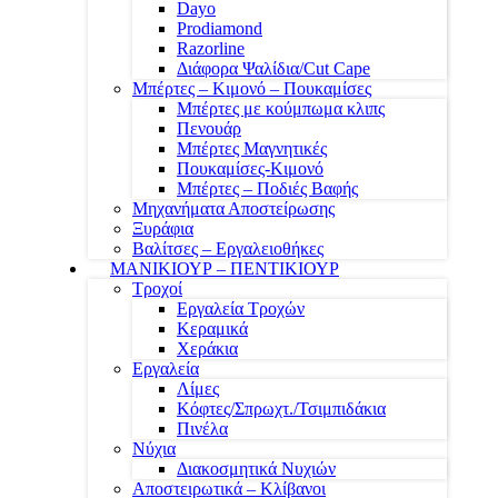
Dayo
Prodiamond
Razorline
Διάφορα Ψαλίδια/Cut Cape
Μπέρτες – Κιμονό – Πουκαμίσες
Μπέρτες με κούμπωμα κλιπς
Πενουάρ
Μπέρτες Μαγνητικές
Πουκαμίσες-Κιμονό
Μπέρτες – Ποδιές Βαφής
Μηχανήματα Αποστείρωσης
Ξυράφια
Βαλίτσες – Εργαλειοθήκες
ΜΑΝΙΚΙΟΥΡ – ΠΕΝΤΙΚΙΟΥΡ
Τροχοί
Εργαλεία Τροχών
Κεραμικά
Χεράκια
Εργαλεία
Λίμες
Κόφτες/Σπρωχτ./Τσιμπιδάκια
Πινέλα
Νύχια
Διακοσμητικά Νυχιών
Αποστειρωτικά – Κλίβανοι