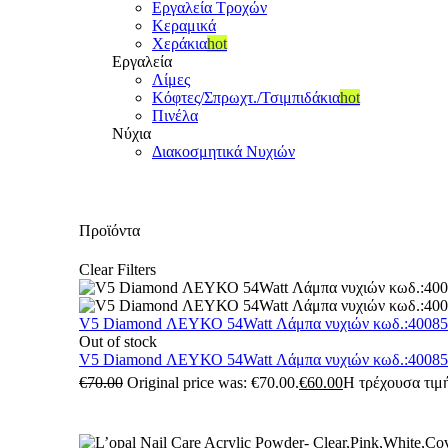
Εργαλεία Τροχών
Κεραμικά
Χεράκια
hot
Εργαλεία
Λίμες
Κόφτες/Σπρωχτ./Τσιμπιδάκια
hot
Πινέλα
Νύχια
Διακοσμητικά Νυχιών
Προϊόντα
Clear Filters
V5 Diamond ΛΕΥΚΟ 54Watt Λάμπα νυχιών κωδ.:4008
Out of stock
V5 Diamond ΛΕΥΚΟ 54Watt Λάμπα νυχιών κωδ.:4008
€
70.00
Original price was: €70.00.
€
60.00
Η τρέχουσα τιμή