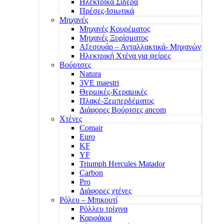
Ηλεκτρικά Σίδερα
Πρέσες-Ισιωτικά
Μηχανές
Μηχανές Κουρέματος
Μηχανές Ξυρίσματος
Αξεσουάρ – Ανταλλακτικά- Μηχανών
Ηλεκτρική Χτένα για ψείρες
Βούρτσες
Natura
3VE maestri
Θερμικές-Κεραμικές
Πλακέ-Ξεμπερδέματος
Διάφορες Βούρτσες ancom
Χτένες
Comair
Euro
KF
YF
Triumph Hercules Matador
Carbon
Pro
Διάφορες χτένες
Ρόλευ – Μπικουτί
Ρόλλευ τρίχινα
Καρφάκια