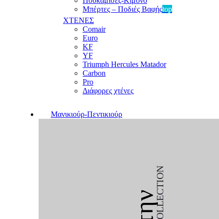
Πουκαμίσες-Κιμονό
Μπέρτες – Ποδιές Βαφής
top
ΧΤΕΝΕΣ
Comair
Euro
KF
YF
Triumph Hercules Matador
Carbon
Pro
Διάφορες χτένες
Μανικιούρ-Πεντικιούρ
COLLECTION