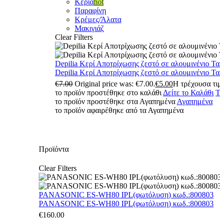
Κεριά
hot
Παραφίνη
Κρέμες/Άλατα
Μακιγιάζ
Clear Filters
Depilia Κερί Αποτρίχωσης ζεστό σε αλουμινένιο Τ
Depilia Κερί Αποτρίχωσης ζεστό σε αλουμινένιο Τ
€
7.00
Original price was: €7.00.
€
5.00
Η τρέχουσα τιμ
το προϊόν προστέθηκε στο καλάθι
Δείτε το Καλάθι
Τ
το προϊόν προστέθηκε στα Αγαπημένα
Αγαπημένα
το προϊόν αφαιρέθηκε από τα Αγαπημένα
Προϊόντα
Clear Filters
PANASONIC ES-WH80 IPL(φωτόλυση) κωδ.:800803
PANASONIC ES-WH80 IPL(φωτόλυση) κωδ.:800803
€
160.00