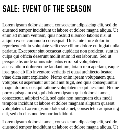
SALE: EVENT OF THE SEASON
Lorem ipsum dolor sit amet, consectetur adipisicing elit, sed do
eiusmod tempor incididunt ut labore et dolore magna aliqua. Ut
enim ad minim ventiam, quis nostrud ullamco laboris nisi ut
aliquip ex ea commodo consequat. Duis aute irure dolor in
reprehenderit in voluptate velit esse cillum dolore eu fugiat nulla
pariatur. Excepteur sint occaecat cupidatat non proident, sunt in
culpa qui officia deserunt mollit anim id est laborum. Sed ut
perspiciatis unde omnis iste natus error sit voluptatem
accusantium doloremque laudantium, totam rem aperiam, eaque
ipsa quae ab illo inventore veritatis et quasi architecto beatae
vitae dicta sunt explicabo. Nemo enim ipsam voluptatem quia
voluptas sit aspernatur aut odit aut fugit, sed quia consequuntur
magni dolores eos qui ratione voluptatem sequi nesciunt. Neque
porro quisquam est, qui dolorem ipsum quia dolor sit amet,
consectetur, adipisci velit, sed quia non numquam eius modi
tempora incidunt ut labore et dolore magnam aliquam quaerat
voluptatem. Lorem ipsum dolor sit amet, consectetur adipisicing
elit, sed do eiusmod tempor incididunt.
Lorem ipsum dolor sit amet, consectetur adipisicing elit, sed do
eiusmod tempor incididunt ut labore et dolore magna aliqua. Ut