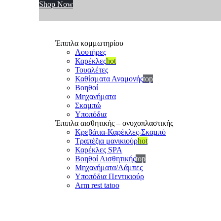
Shop Now
Έπιπλα κομμωτηρίου
Λουτήρες
Καρέκλες
hot
Τουαλέτες
Καθίσματα Αναμονής
top
Βοηθοί
Μηχανήματα
Σκαμπώ
Υποπόδια
Έπιπλα αισθητικής – ονυχοπλαστικής
Κρεβάτια-Καρέκλες-Σκαμπό
Τραπέζια μανικιούρ
hot
Καρέκλες SPA
Βοηθοί Αισθητικής
top
Μηχανήματα/Λάμπες
Υποπόδια Πεντικιούρ
Arm rest tatoo