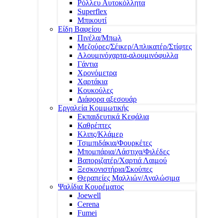
Ρόλλευ Αυτοκόλλητα
Superflex
Μπικουτί
Είδη Βαφείου
Πινέλα/Μπωλ
Μεζούρες/Σέικερ/Απλικατέρ/Στίφτες
Αλουμινόχαρτα-αλουμινόφυλλα
Γάντια
Χρονόμετρα
Χαρτάκια
Κουκούλες
Διάφορα αξεσουάρ
Εργαλεία Κομμωτικής
Εκπαιδευτικά Κεφάλια
Καθρέπτες
Κλιπς/Κλάμερ
Τσιμπιδάκια/Φουρκέτες
Μπομπάρια/Λάστιχα/Φιλέδες
Βαποριζατέρ/Χαρτιά Λαιμού
Ξεσκονιστήρια/Σκούπες
Θεραπείες Μαλλιών/Αναλώσιμα
Ψαλίδια Κουρέματος
Joewell
Cerena
Fumei