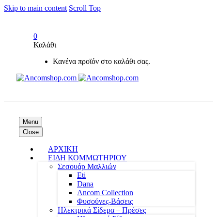
Skip to main content
Scroll Top
0
Καλάθι
Κανένα προϊόν στο καλάθι σας.
Menu
Close
ΑΡΧΙΚΗ
ΕΙΔΗ ΚΟΜΜΩΤΗΡΙΟΥ
Σεσουάρ Μαλλιών
Eti
Dana
Ancom Collection
Φυσούνες-Βάσεις
Ηλεκτρικά Σίδερα – Πρέσες