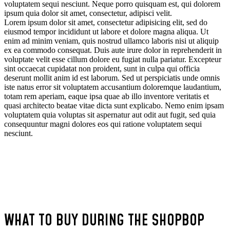
voluptatem sequi nesciunt. Neque porro quisquam est, qui dolorem
ipsum quia dolor sit amet, consectetur, adipisci velit.
Lorem ipsum dolor sit amet, consectetur adipisicing elit, sed do
eiusmod tempor incididunt ut labore et dolore magna aliqua. Ut
enim ad minim veniam, quis nostrud ullamco laboris nisi ut aliquip
ex ea commodo consequat. Duis aute irure dolor in reprehenderit in
voluptate velit esse cillum dolore eu fugiat nulla pariatur. Excepteur
sint occaecat cupidatat non proident, sunt in culpa qui officia
deserunt mollit anim id est laborum. Sed ut perspiciatis unde omnis
iste natus error sit voluptatem accusantium doloremque laudantium,
totam rem aperiam, eaque ipsa quae ab illo inventore veritatis et
quasi architecto beatae vitae dicta sunt explicabo. Nemo enim ipsam
voluptatem quia voluptas sit aspernatur aut odit aut fugit, sed quia
consequuntur magni dolores eos qui ratione voluptatem sequi
nesciunt.
WHAT TO BUY DURING THE SHOPBOP