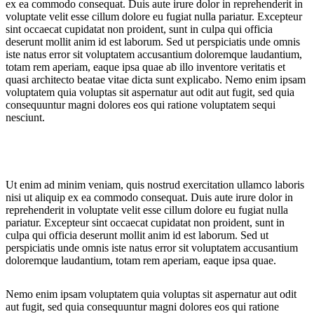
ex ea commodo consequat. Duis aute irure dolor in reprehenderit in
voluptate velit esse cillum dolore eu fugiat nulla pariatur. Excepteur
sint occaecat cupidatat non proident, sunt in culpa qui officia
deserunt mollit anim id est laborum. Sed ut perspiciatis unde omnis
iste natus error sit voluptatem accusantium doloremque laudantium,
totam rem aperiam, eaque ipsa quae ab illo inventore veritatis et
quasi architecto beatae vitae dicta sunt explicabo. Nemo enim ipsam
voluptatem quia voluptas sit aspernatur aut odit aut fugit, sed quia
consequuntur magni dolores eos qui ratione voluptatem sequi
nesciunt.
Ut enim ad minim veniam, quis nostrud exercitation ullamco laboris
nisi ut aliquip ex ea commodo consequat. Duis aute irure dolor in
reprehenderit in voluptate velit esse cillum dolore eu fugiat nulla
pariatur. Excepteur sint occaecat cupidatat non proident, sunt in
culpa qui officia deserunt mollit anim id est laborum. Sed ut
perspiciatis unde omnis iste natus error sit voluptatem accusantium
doloremque laudantium, totam rem aperiam, eaque ipsa quae.
Nemo enim ipsam voluptatem quia voluptas sit aspernatur aut odit
aut fugit, sed quia consequuntur magni dolores eos qui ratione