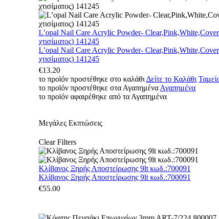
L’opal Nail Care Acrylic Powder- Clear,Pink,White,Cove
χτισίματος) 141245
L’opal Nail Care Acrylic Powder- Clear,Pink,White,Cove
χτισίματος) 141245
€
13.20
το προϊόν προστέθηκε στο καλάθι
Δείτε το Καλάθι
Ταμεί
το προϊόν προστέθηκε στα Αγαπημένα
Αγαπημένα
το προϊόν αφαιρέθηκε από τα Αγαπημένα
Μεγάλες Εκπτώσεις
Clear Filters
Κλίβανος Ξηρής Αποστείρωσης 9lt κωδ.:700091
Κλίβανος Ξηρής Αποστείρωσης 9lt κωδ.:700091
€
55.00