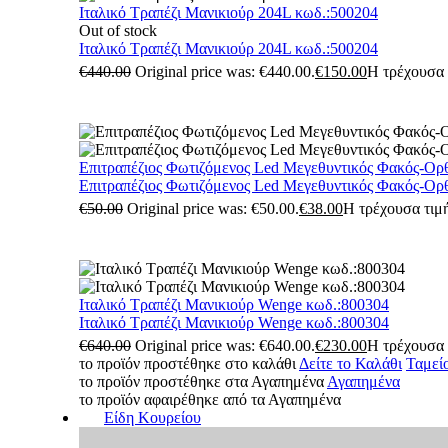
Ιταλικό Τραπέζι Μανικιούρ 204L κωδ.:500204
Out of stock
Ιταλικό Τραπέζι Μανικιούρ 204L κωδ.:500204
€
440.00
Original price was: €440.00.
€
150.00
Η τρέχουσα τ
Επιτραπέζιος Φωτιζόμενος Led Μεγεθυντικός Φακός-Ορ
Επιτραπέζιος Φωτιζόμενος Led Μεγεθυντικός Φακός-Ορ
€
50.00
Original price was: €50.00.
€
38.00
Η τρέχουσα τιμή
Ιταλικό Τραπέζι Μανικιούρ Wenge κωδ.:800304
Ιταλικό Τραπέζι Μανικιούρ Wenge κωδ.:800304
€
640.00
Original price was: €640.00.
€
230.00
Η τρέχουσα τ
το προϊόν προστέθηκε στο καλάθι
Δείτε το Καλάθι
Ταμεί
το προϊόν προστέθηκε στα Αγαπημένα
Αγαπημένα
το προϊόν αφαιρέθηκε από τα Αγαπημένα
Είδη Κουρείου