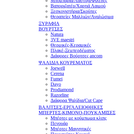
Μπομπάρια/Λάστιχα/Φιλέδες
Βαποριζατέρ/Χαρτιά Λαιμού
Ξεσκονιστήρια/Σκούπες
Θεραπείες Μαλλιών/Αναλώσιμα
ΞΥΡΑΦΙΑ
ΒΟΥΡΤΣΕΣ
Natura
3VE maestri
Θερμικές-Κεραμικές
Πλακέ-Ξεμπερδέματος
Διάφορες Βούρτσες ancom
ΨΑΛΙΔΙΑ ΚΟΥΡΕΜΑΤΟΣ
Joewell
Cerena
Fumei
Dayo
Prodiamond
Razorline
Διάφορα Ψαλίδια/Cut Cape
ΒΑΛΙΤΣΕΣ-ΕΡΓΑΛΕΙΟΘΗΚΕΣ
ΜΠΕΡΤΕΣ-ΚΙΜΟΝΟ-ΠΟΥΚΑΜΙΣΕΣ
Μπέρτες με κούμπωμα κλιπς
Πενουάρ
Μπέρτες Μαγνητικές