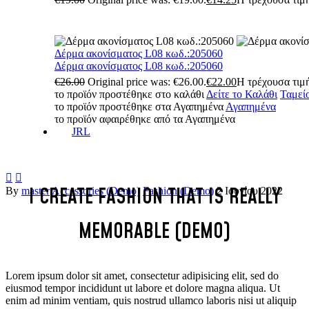
Δέρμα ακονίσματος L08 κωδ.:205060
Δέρμα ακονίσματος L08 κωδ.:205060
€
26.00
Original price was: €26.00.
€
22.00
Η τρέχουσα τιμή
το προϊόν προστέθηκε στο καλάθι
Δείτε το Καλάθι
Ταμεί
το προϊόν προστέθηκε στα Αγαπημένα
Αγαπημένα
το προϊόν αφαιρέθηκε από τα Αγαπημένα
JRL


I
CREATE
FASHION
THAT
IS
REALLY
By
master
Accessories (Demo)
Fashion (Demo)
2 Ιουνίου 2022
MEMORABLE
(DEMO)
Lorem ipsum dolor sit amet, consectetur adipisicing elit, sed do
eiusmod tempor incididunt ut labore et dolore magna aliqua. Ut
enim ad minim ventiam, quis nostrud ullamco laboris nisi ut aliquip