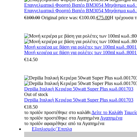
Επαγγελματικό Φορητό Βαπέρ BM3054 Μηχάνημα κωδ.
Επαγγελματικό Φορητό Βαπέρ BM3054 Μηχάνημα κωδ.
€
100.00
Original price was: €100.00.
€
75.00
Η τρέχουσα τι
Μονή κεριέρα με βάση για ρολέτες των 100ml κωδ.:800
Μονή κεριέρα με βάση για ρολέτες των 100ml κωδ.:800
€
14.50
Depilia Ιταλική Κεριέρα 50watt Super Plus κωδ.001703
Out of stock
Depilia Ιταλική Κεριέρα 50watt Super Plus κωδ.001703
€
18.50
το προϊόν προστέθηκε στο καλάθι
Δείτε το Καλάθι
Ταμεί
το προϊόν προστέθηκε στα Αγαπημένα
Αγαπημένα
το προϊόν αφαιρέθηκε από τα Αγαπημένα
Εξοπλισμός/΄Επιπλα