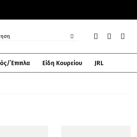
ός/΄Επιπλα
Είδη Κουρείου
JRL