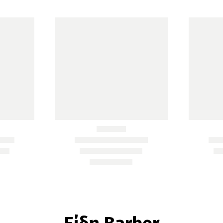
3000C
F
Compact
Clipper
–
Κουρευτική
Μηχανή
κωδ.:903002
Add to Wishlist
JRL
,
JRL PROFESSIONAL
,
Είδη Κουρείου
,
Μηχανές
,
Μηχανές Κουρέματος