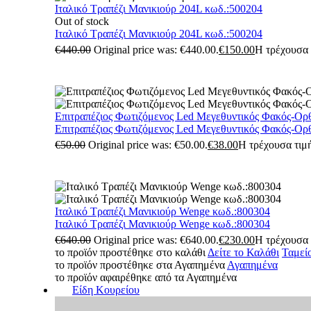
Ιταλικό Τραπέζι Μανικιούρ 204L κωδ.:500204
Out of stock
Ιταλικό Τραπέζι Μανικιούρ 204L κωδ.:500204
€
440.00
Original price was: €440.00.
€
150.00
Η τρέχουσα τ
Επιτραπέζιος Φωτιζόμενος Led Μεγεθυντικός Φακός-Ορ
Επιτραπέζιος Φωτιζόμενος Led Μεγεθυντικός Φακός-Ορ
€
50.00
Original price was: €50.00.
€
38.00
Η τρέχουσα τιμή
Ιταλικό Τραπέζι Μανικιούρ Wenge κωδ.:800304
Ιταλικό Τραπέζι Μανικιούρ Wenge κωδ.:800304
€
640.00
Original price was: €640.00.
€
230.00
Η τρέχουσα τ
το προϊόν προστέθηκε στο καλάθι
Δείτε το Καλάθι
Ταμεί
το προϊόν προστέθηκε στα Αγαπημένα
Αγαπημένα
το προϊόν αφαιρέθηκε από τα Αγαπημένα
Είδη Κουρείου