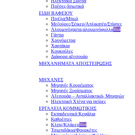
Ηλεκτρικά Σίδερα
Πρέσες-Ισιωτικά
ΕΙΔΗ ΒΑΦΕΙΟΥ
Πινέλα/Μπωλ
Μεζούρες/Σέικερ/Απλικατέρ/Στίφτες
Αλουμινόχαρτα-αλουμινόφυλλα
Hot
Γάντια
Χρονόμετρα
Χαρτάκια
Κουκούλες
Διάφορα αξεσουάρ
ΜΗΧΑΝΗΜΑΤΑ ΑΠΟΣΤΕΙΡΩΣΗΣ
ΜΗΧΑΝΕΣ
Μηχανές Κουρέματος
Μηχανές Ξυρίσματος
Αξεσουάρ – Ανταλλακτικά- Μηχανών
Ηλεκτρική Χτένα για ψείρες
ΕΡΓΑΛΕΙΑ ΚΟΜΜΩΤΙΚΗΣ
Εκπαιδευτικά Κεφάλια
Καθρέπτες
Κλιπς/Κλάμερ
Hot
Τσιμπιδάκια/Φουρκέτες