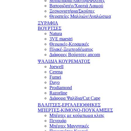
Μπομπάρια/Λάστιχα/Φιλέδες
Βαποριζατέρ/Χαρτιά Λαιμού
Ξεσκονιστήρια/Σκούπες
Θεραπείες Μαλλιών/Αναλώσιμα
ΞΥΡΑΦΙΑ
ΒΟΥΡΤΣΕΣ
Natura
3VE maestri
Θερμικές-Κεραμικές
Πλακέ-Ξεμπερδέματος
Διάφορες Βούρτσες ancom
ΨΑΛΙΔΙΑ ΚΟΥΡΕΜΑΤΟΣ
Joewell
Cerena
Fumei
Dayo
Prodiamond
Razorline
Διάφορα Ψαλίδια/Cut Cape
ΒΑΛΙΤΣΕΣ-ΕΡΓΑΛΕΙΟΘΗΚΕΣ
ΜΠΕΡΤΕΣ-ΚΙΜΟΝΟ-ΠΟΥΚΑΜΙΣΕΣ
Μπέρτες με κούμπωμα κλιπς
Πενουάρ
Μπέρτες Μαγνητικές