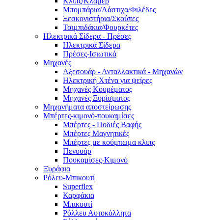
Κλιπς/Κλάμερ
Μπομπάρια/Λάστιχα/Φιλέδες
Ξεσκονιστήρια/Σκούπες
Τσιμπιδάκια/Φουρκέτες
Ηλεκτρικά Σίδερα - Πρέσες
Ηλεκτρικά Σίδερα
Πρέσες-Ισιωτικά
Μηχανές
Αξεσουάρ - Ανταλλακτικά - Μηχανών
Ηλεκτρική Χτένα για ψείρες
Μηχανές Κουρέματος
Μηχανές Ξυρίσματος
Μηχανήματα αποστείρωσης
Μπέρτες-κιμονό-πουκαμίσες
Μπέρτες - Ποδιές Βαφής
Μπέρτες Μαγνητικές
Μπέρτες με κούμπωμα κλιπς
Πενουάρ
Πουκαμίσες-Κιμονό
Ξυράφια
Ρόλευ-Μπικουτί
Superflex
Καρφάκια
Μπικουτί
Ρόλλευ Αυτοκόλλητα