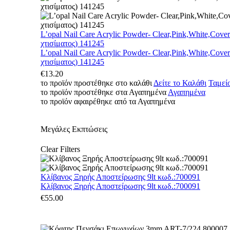
L’opal Nail Care Acrylic Powder- Clear,Pink,White,Cove
χτισίματος) 141245
L’opal Nail Care Acrylic Powder- Clear,Pink,White,Cove
χτισίματος) 141245
€
13.20
το προϊόν προστέθηκε στο καλάθι
Δείτε το Καλάθι
Ταμεί
το προϊόν προστέθηκε στα Αγαπημένα
Αγαπημένα
το προϊόν αφαιρέθηκε από τα Αγαπημένα
Μεγάλες Εκπτώσεις
Clear Filters
Κλίβανος Ξηρής Αποστείρωσης 9lt κωδ.:700091
Κλίβανος Ξηρής Αποστείρωσης 9lt κωδ.:700091
€
55.00