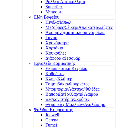
Ρόλλευ Αυτοκόλλητα
Superflex
Μπικουτί
Είδη Βαφείου
Πινέλα/Μπωλ
Μεζούρες/Σέικερ/Απλικατέρ/Στίφτες
Αλουμινόχαρτα-αλουμινόφυλλα
Γάντια
Χρονόμετρα
Χαρτάκια
Κουκούλες
Διάφορα αξεσουάρ
Εργαλεία Κομμωτικής
Εκπαιδευτικά Κεφάλια
Καθρέπτες
Κλιπς/Κλάμερ
Τσιμπιδάκια/Φουρκέτες
Μπομπάρια/Λάστιχα/Φιλέδες
Βαποριζατέρ/Χαρτιά Λαιμού
Ξεσκονιστήρια/Σκούπες
Θεραπείες Μαλλιών/Αναλώσιμα
Ψαλίδια Κουρέματος
Joewell
Cerena
Fumei