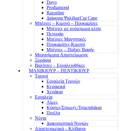
Dayo
Prodiamond
Razorline
Διάφορα Ψαλίδια/Cut Cape
Μπέρτες – Κιμονό – Πουκαμίσες
Μπέρτες με κούμπωμα κλιπς
Πενουάρ
Μπέρτες Μαγνητικές
Πουκαμίσες-Κιμονό
Μπέρτες – Ποδιές Βαφής
Μηχανήματα Αποστείρωσης
Ξυράφια
Βαλίτσες – Εργαλειοθήκες
ΜΑΝΙΚΙΟΥΡ – ΠΕΝΤΙΚΙΟΥΡ
Τροχοί
Εργαλεία Τροχών
Κεραμικά
Χεράκια
Εργαλεία
Λίμες
Κόφτες/Σπρωχτ./Τσιμπιδάκια
Πινέλα
Νύχια
Διακοσμητικά Νυχιών
Αποστειρωτικά – Κλίβανοι