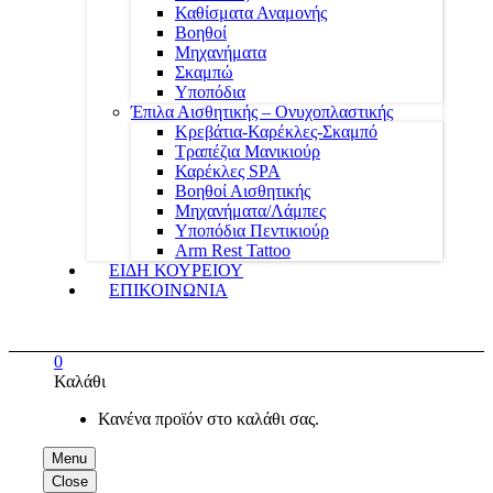
Καθίσματα Αναμονής
Βοηθοί
Μηχανήματα
Σκαμπώ
Υποπόδια
Έπιλα Αισθητικής – Ονυχοπλαστικής
Κρεβάτια-Καρέκλες-Σκαμπό
Τραπέζια Μανικιούρ
Καρέκλες SPA
Βοηθοί Αισθητικής
Μηχανήματα/Λάμπες
Υποπόδια Πεντικιούρ
Arm Rest Tattoo
ΕΙΔΗ ΚΟΥΡΕΙΟΥ
ΕΠΙΚΟΙΝΩΝΙΑ
0
Καλάθι
Κανένα προϊόν στο καλάθι σας.
Menu
Close