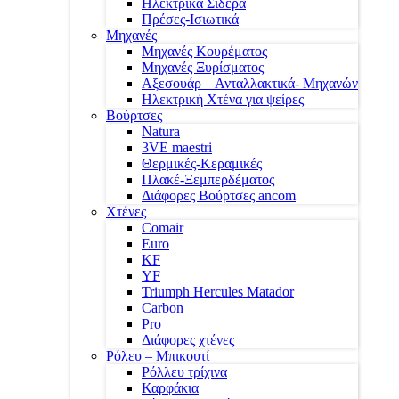
Ηλεκτρικά Σίδερα
Πρέσες-Ισιωτικά
Μηχανές
Μηχανές Κουρέματος
Μηχανές Ξυρίσματος
Αξεσουάρ – Ανταλλακτικά- Μηχανών
Ηλεκτρική Χτένα για ψείρες
Βούρτσες
Natura
3VE maestri
Θερμικές-Κεραμικές
Πλακέ-Ξεμπερδέματος
Διάφορες Βούρτσες ancom
Χτένες
Comair
Euro
KF
YF
Triumph Hercules Matador
Carbon
Pro
Διάφορες χτένες
Ρόλευ – Μπικουτί
Ρόλλευ τρίχινα
Καρφάκια