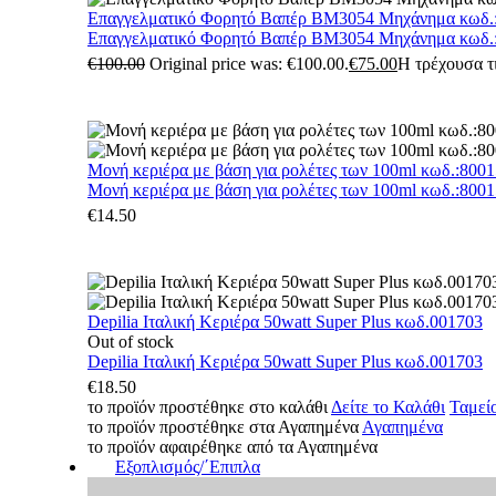
Επαγγελματικό Φορητό Βαπέρ BM3054 Μηχάνημα κωδ.
Επαγγελματικό Φορητό Βαπέρ BM3054 Μηχάνημα κωδ.
€
100.00
Original price was: €100.00.
€
75.00
Η τρέχουσα τι
Μονή κεριέρα με βάση για ρολέτες των 100ml κωδ.:800
Μονή κεριέρα με βάση για ρολέτες των 100ml κωδ.:800
€
14.50
Depilia Ιταλική Κεριέρα 50watt Super Plus κωδ.001703
Out of stock
Depilia Ιταλική Κεριέρα 50watt Super Plus κωδ.001703
€
18.50
το προϊόν προστέθηκε στο καλάθι
Δείτε το Καλάθι
Ταμεί
το προϊόν προστέθηκε στα Αγαπημένα
Αγαπημένα
το προϊόν αφαιρέθηκε από τα Αγαπημένα
Εξοπλισμός/΄Επιπλα