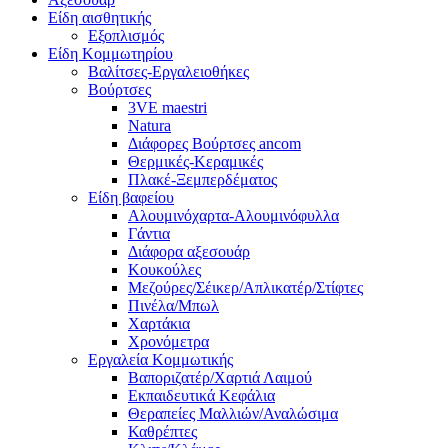
Είδη αισθητικής
Εξοπλισμός
Είδη Κομμωτηρίου
Βαλίτσες-Εργαλειοθήκες
Βούρτσες
3VE maestri
Natura
Διάφορες Βούρτσες ancom
Θερμικές-Κεραμικές
Πλακέ-Ξεμπερδέματος
Είδη βαφείου
Αλουμινόχαρτα-Αλουμινόφυλλα
Γάντια
Διάφορα αξεσουάρ
Κουκούλες
Μεζούρες/Σέικερ/Απλικατέρ/Στίφτες
Πινέλα/Μπωλ
Χαρτάκια
Χρονόμετρα
Εργαλεία Κομμωτικής
Βαποριζατέρ/Χαρτιά Λαιμού
Εκπαιδευτικά Κεφάλια
Θεραπείες Μαλλιών/Αναλώσιμα
Καθρέπτες