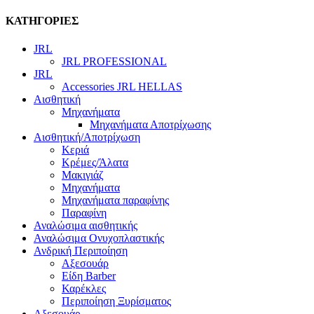
ΚΑΤΗΓΟΡΙΕΣ
JRL
JRL PROFESSIONAL
JRL
Accessories JRL HELLAS
Αισθητική
Μηχανήματα
Μηχανήματα Αποτρίχωσης
Αισθητική/Αποτρίχωση
Κεριά
Κρέμες/Άλατα
Μακιγιάζ
Μηχανήματα
Μηχανήματα παραφίνης
Παραφίνη
Αναλώσιμα αισθητικής
Αναλώσιμα Ονυχοπλαστικής
Ανδρική Περιποίηση
Αξεσουάρ
Είδη Barber
Καρέκλες
Περιποίηση Ξυρίσματος
Αξεσουάρ