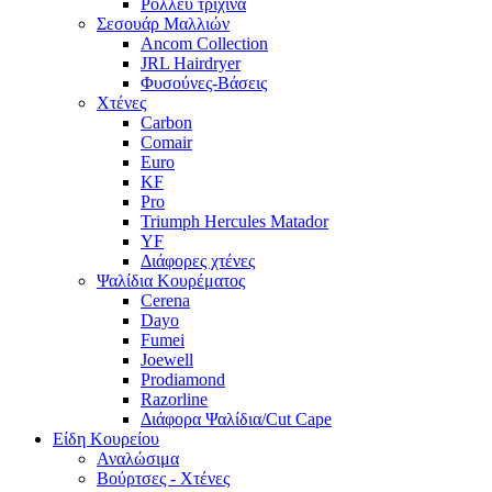
Ρόλλευ τρίχινα
Σεσουάρ Μαλλιών
Ancom Collection
JRL Hairdryer
Φυσούνες-Βάσεις
Χτένες
Carbon
Comair
Euro
KF
Pro
Triumph Hercules Matador
YF
Διάφορες χτένες
Ψαλίδια Κουρέματος
Cerena
Dayo
Fumei
Joewell
Prodiamond
Razorline
Διάφορα Ψαλίδια/Cut Cape
Είδη Κουρείου
Αναλώσιμα
Βούρτσες - Χτένες