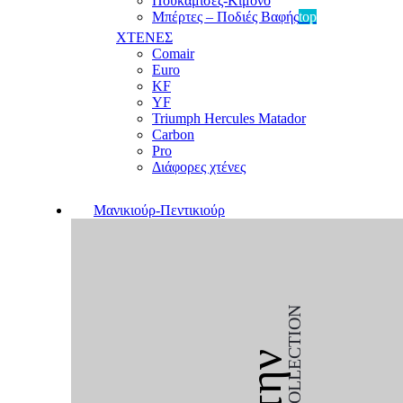
Πουκαμίσες-Κιμονό
Μπέρτες – Ποδιές Βαφής
top
ΧΤΕΝΕΣ
Comair
Euro
KF
YF
Triumph Hercules Matador
Carbon
Pro
Διάφορες χτένες
Μανικιούρ-Πεντικιούρ
COLLECTION