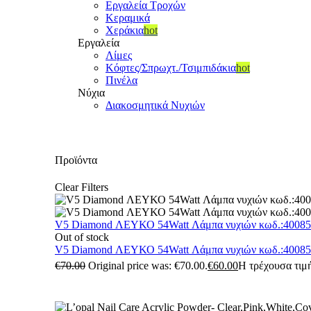
Εργαλεία Τροχών
Κεραμικά
Χεράκια
hot
Εργαλεία
Λίμες
Κόφτες/Σπρωχτ./Τσιμπιδάκια
hot
Πινέλα
Νύχια
Διακοσμητικά Νυχιών
Προϊόντα
Clear Filters
V5 Diamond ΛΕΥΚΟ 54Watt Λάμπα νυχιών κωδ.:4008
Out of stock
V5 Diamond ΛΕΥΚΟ 54Watt Λάμπα νυχιών κωδ.:4008
€
70.00
Original price was: €70.00.
€
60.00
Η τρέχουσα τιμή