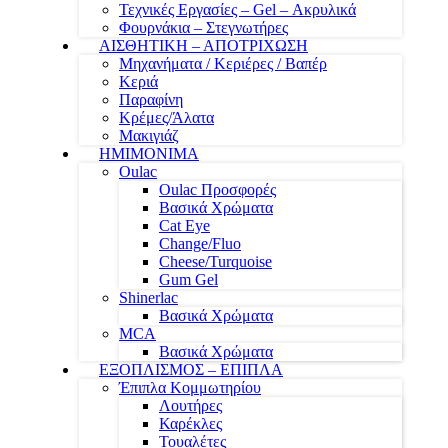
Τεχνικές Εργασίες – Gel – Ακρυλικά
Φουρνάκια – Στεγνωτήρες
ΑΙΣΘΗΤΙΚΗ – ΑΠΟΤΡΙΧΩΣΗ
Μηχανήματα / Κεριέρες / Βαπέρ
Κεριά
Παραφίνη
Κρέμες/Άλατα
Μακιγιάζ
ΗΜΙΜΟΝΙΜΑ
Oulac
Oulac Προσφορές
Βασικά Χρώματα
Cat Eye
Change/Fluo
Cheese/Turquoise
Gum Gel
Shinerlac
Βασικά Χρώματα
MCA
Βασικά Χρώματα
ΕΞΟΠΛΙΣΜΟΣ – ΕΠΙΠΛΑ
Έπιπλα Κομμωτηρίου
Λουτήρες
Καρέκλες
Τουαλέτες