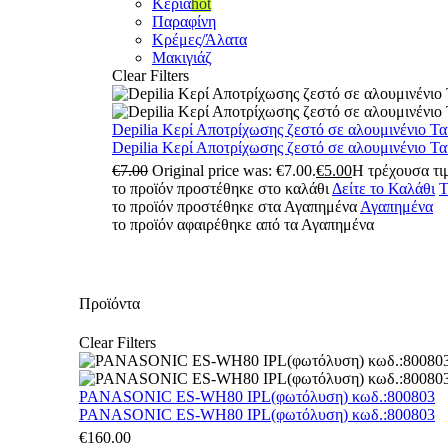
Κεριά
hot
Παραφίνη
Κρέμες/Άλατα
Μακιγιάζ
Clear Filters
Depilia Κερί Αποτρίχωσης ζεστό σε αλουμινένιο Τ
Depilia Κερί Αποτρίχωσης ζεστό σε αλουμινένιο Τ
€
7.00
Original price was: €7.00.
€
5.00
Η τρέχουσα τιμ
το προϊόν προστέθηκε στο καλάθι
Δείτε το Καλάθι
Τ
το προϊόν προστέθηκε στα Αγαπημένα
Αγαπημένα
το προϊόν αφαιρέθηκε από τα Αγαπημένα
Προϊόντα
Clear Filters
PANASONIC ES-WH80 IPL(φωτόλυση) κωδ.:800803
PANASONIC ES-WH80 IPL(φωτόλυση) κωδ.:800803
€
160.00