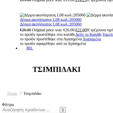
Δέρμα ακονίσματος L08 κωδ.:205060
Δέρμα ακονίσματος L08 κωδ.:205060
€
26.00
Original price was: €26.00.
€
22.00
Η τρέχουσα τιμή
το προϊόν προστέθηκε στο καλάθι
Δείτε το Καλάθι
Ταμεί
το προϊόν προστέθηκε στα Αγαπημένα
Αγαπημένα
το προϊόν αφαιρέθηκε από τα Αγαπημένα
JRL
ΤΣΙΜΠΙΔΆΚΙ
Home
Τσιμπιδάκι
Φίλτρα
