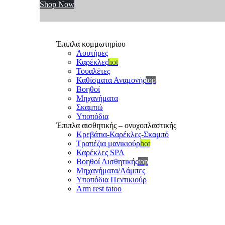
Shop Now
Έπιπλα κομμωτηρίου
Λουτήρες
Καρέκλες
hot
Τουαλέτες
Καθίσματα Αναμονής
top
Βοηθοί
Μηχανήματα
Σκαμπώ
Υποπόδια
Έπιπλα αισθητικής – ονυχοπλαστικής
Κρεβάτια-Καρέκλες-Σκαμπό
Τραπέζια μανικιούρ
hot
Καρέκλες SPA
Βοηθοί Αισθητικής
top
Μηχανήματα/Λάμπες
Υποπόδια Πεντικιούρ
Arm rest tatoo