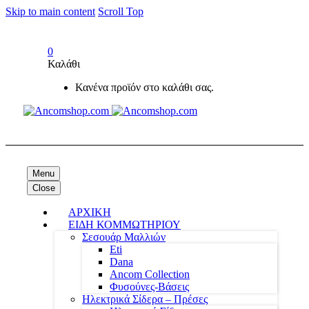
Skip to main content
Scroll Top
0
Καλάθι
Κανένα προϊόν στο καλάθι σας.
Menu
Close
ΑΡΧΙΚΗ
ΕΙΔΗ ΚΟΜΜΩΤΗΡΙΟΥ
Σεσουάρ Μαλλιών
Eti
Dana
Ancom Collection
Φυσούνες-Βάσεις
Ηλεκτρικά Σίδερα – Πρέσες