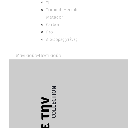
YF
Triumph Hercules
Matador
Carbon
Pro
Διάφορες χτένες
Μανικιούρ-Πεντικιούρ
COLLECTION
Δείτε την