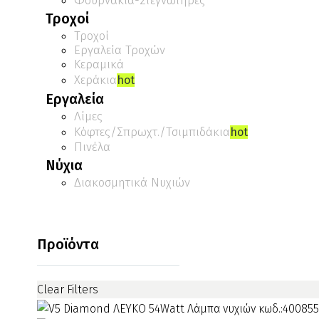
Φουρνάκια-Στεγνωτήρες
Τροχοί
Τροχοί
Εργαλεία Τροχών
Κεραμικά
Χεράκια
hot
Εργαλεία
Λίμες
Κόφτες/Σπρωχτ./Τσιμπιδάκια
hot
Πινέλα
Νύχια
Διακοσμητικά Νυχιών
Προϊόντα
Clear Filters