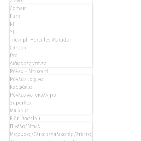
Χτένες
Comair
Euro
KF
YF
Triumph Hercules Matador
Carbon
Pro
Διάφορες χτένες
Ρόλευ – Μπικουτί
Ρόλλευ τρίχινα
Καρφάκια
Ρόλλευ Αυτοκόλλητα
Superflex
Μπικουτί
Είδη Βαφείου
Πινέλα/Μπωλ
Μεζούρες/Σέικερ/Απλικατέρ/Στίφτες