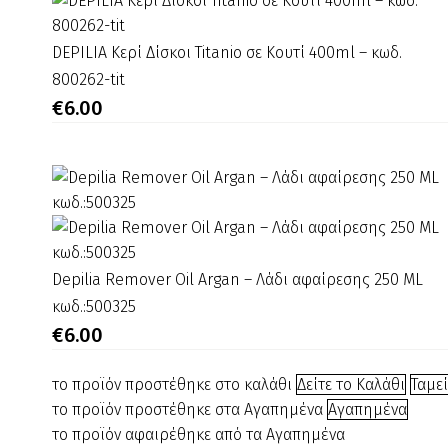
DEPILIA
DEPILIA Κερί Δίσκοι Titanio σε Κουτί 400ml – κωδ.
Κερί
800262-tit
Δίσκοι
€
6.00
Titanio
σε
Κουτί
400ml
–
κωδ.
800262-
Depilia
Depilia Remover Oil Argan – Λάδι αφαίρεσης 250 ML
tit
Remover
κωδ.:500325
Oil
€
6.00
Argan
–
το προϊόν προστέθηκε στο καλάθι
Δείτε το Καλάθι
Ταμε
Λάδι
το προϊόν προστέθηκε στα Αγαπημένα
Αγαπημένα
αφαίρεσης
το προϊόν αφαιρέθηκε από τα Αγαπημένα