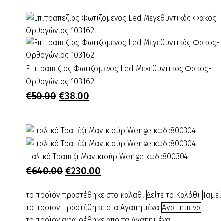
was:
τιμή
κωδ.:500204
€440.00.
είναι:
€150.00.
Επιτραπέζιος
Επιτραπέζιος Φωτιζόμενος Led Μεγεθυντικός Φακός-
Φωτιζόμενος
Ορθογώνιος 103162
Led
Original
Η
€
50.00
€
38.00
price
τρέχουσα
Μεγεθυντικός
was:
τιμή
Φακός-
€50.00.
είναι:
Ορθογώνιος
€38.00.
103162
Ιταλικό
Ιταλικό Τραπέζι Μανικιούρ Wenge κωδ.:800304
Τραπέζι
Original
Η
€
640.00
€
230.00
price
τρέχουσα
Μανικιούρ
was:
τιμή
Wenge
το προϊόν προστέθηκε στο καλάθι
Δείτε το Καλάθι
Ταμε
€640.00.
είναι:
κωδ.:800304
το προϊόν προστέθηκε στα Αγαπημένα
Αγαπημένα
€230.00.
το προϊόν αφαιρέθηκε από τα Αγαπημένα