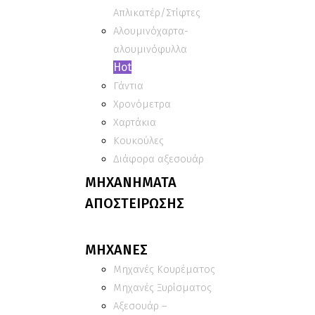
Απλικατέρ/Στίφτες
Αλουμινόχαρτα-
αλουμινόφυλλα
Hot
Γάντια
Χρονόμετρα
Χαρτάκια
Κουκούλες
Διάφορα αξεσουάρ
ΜΗΧΑΝΗΜΑΤΑ
ΑΠΟΣΤΕΙΡΩΣΗΣ
ΜΗΧΑΝΕΣ
Μηχανές Κουρέματος
Μηχανές Ξυρίσματος
Αξεσουάρ –