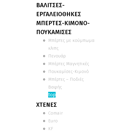
ΒΑΛΙΤΣΕΣ-
ΕΡΓΑΛΕΙΟΘΗΚΕΣ
ΜΠΕΡΤΕΣ-ΚΙΜΟΝΟ-
ΠΟΥΚΑΜΙΣΕΣ
Μπέρτες με κούμπωμα
κλιπς
Πενουάρ
Μπέρτες Μαγνητικές
Πουκαμίσες-Κιμονό
Μπέρτες – Ποδιές
Βαφής
top
ΧΤΕΝΕΣ
Comair
Euro
KF