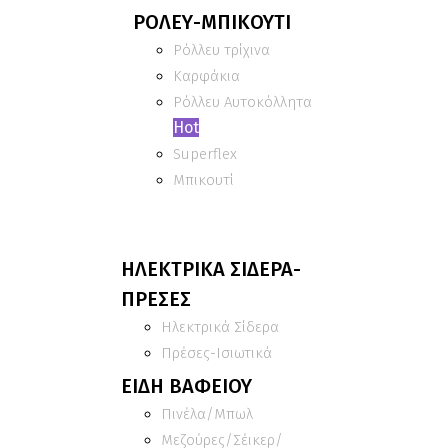
ΡΟΛΕΥ-ΜΠΙΚΟΥΤΙ
Ρόλλευ τρίχινα
Καρφάκια
Ρόλλευ Αυτοκόλλητα
Hot
Superflex
Μπικουτί
ΗΛΕΚΤΡΙΚΑ ΣΙΔΕΡΑ-
ΠΡΕΣΕΣ
Ηλεκτρικά Σίδερα
Πρέσες-Ισιωτικά
ΕΙΔΗ ΒΑΦΕΙΟΥ
Πινέλα/Μπωλ
Μεζούρες/Σέικερ/