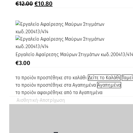
Επωνυχίων
Original
Η
€
12.00
€
10.80
price
τρέχουσα
3mm
was:
τιμή
ART-
€12.00.
είναι:
7/224
€10.80.
800007
Εργαλείο
Εργαλείο Αφαίρεσης Μαύρων Στιγμάτων κωδ.:200413/41
Αφαίρεσης
€
3.00
Μαύρων
Στιγμάτων
το προϊόν προστέθηκε στο καλάθι
Δείτε το Καλάθι
Ταμε
κωδ.:200413/414
το προϊόν προστέθηκε στα Αγαπημένα
Αγαπημένα
το προϊόν αφαιρέθηκε από τα Αγαπημένα
Αισθητική-Αποτρίχωση