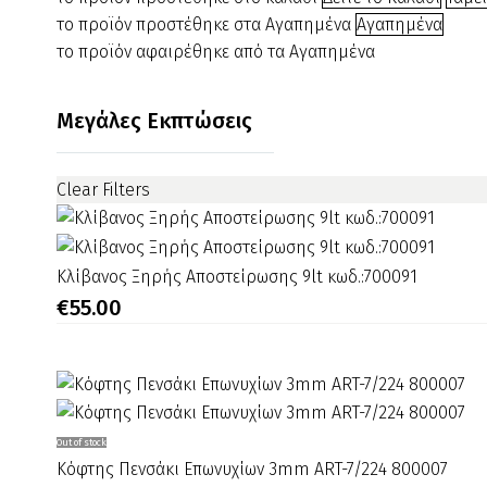
45
το προϊόν προστέθηκε στα Αγαπημένα
Αγαπημένα
gr
το προϊόν αφαιρέθηκε από τα Αγαπημένα
–
(ακρυλική
Μεγάλες Εκπτώσεις
σκόνη
χτισίματος)
141245
Clear Filters
Κλίβανος
Κλίβανος Ξηρής Αποστείρωσης 9lt κωδ.:700091
Ξηρής
€
55.00
Αποστείρωσης
9lt
κωδ.:700091
Κόφτης
Out of stock
Πενσάκι
Κόφτης Πενσάκι Επωνυχίων 3mm ART-7/224 800007