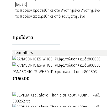
€7.00.
είναι:
αλουμινένιο
Ταμείο
€5.00.
Ταψάκι
το προϊόν προστέθηκε στα Αγαπημένα
Αγαπημένα
–
το προϊόν αφαιρέθηκε από τα Αγαπημένα
Μέλι
500ml
κωδ.100263-
Προϊόντα
ml
Clear Filters
PANASONIC
PANASONIC ES-WH80 IPL(φωτόλυση) κωδ.:800803
ES-
€
160.00
WH80
IPL(φωτόλυση)
κωδ.:800803