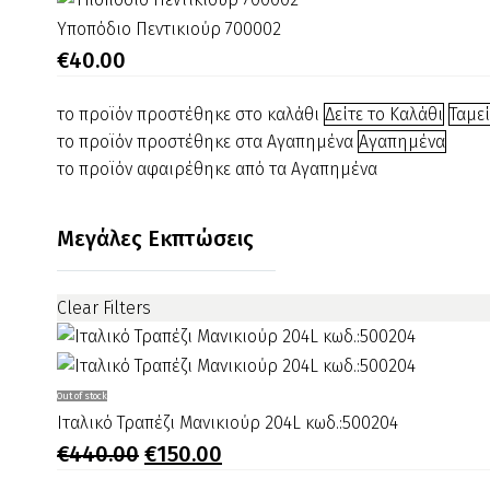
βάση
Υποπόδιο
Υποπόδιο Πεντικιούρ 700002
003161
Πεντικιούρ
€
40.00
700002
το προϊόν προστέθηκε στο καλάθι
Δείτε το Καλάθι
Ταμε
το προϊόν προστέθηκε στα Αγαπημένα
Αγαπημένα
το προϊόν αφαιρέθηκε από τα Αγαπημένα
Μεγάλες Εκπτώσεις
Clear Filters
Ιταλικό
Out of stock
Τραπέζι
Ιταλικό Τραπέζι Μανικιούρ 204L κωδ.:500204
Μανικιούρ
Original
Η
€
440.00
€
150.00
price
τρέχουσα
204L