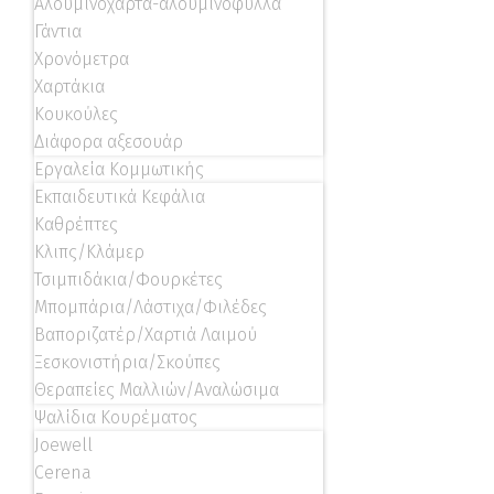
Αλουμινόχαρτα-αλουμινόφυλλα
Γάντια
Χρονόμετρα
Χαρτάκια
Κουκούλες
Διάφορα αξεσουάρ
Εργαλεία Κομμωτικής
Εκπαιδευτικά Κεφάλια
Καθρέπτες
Κλιπς/Κλάμερ
Τσιμπιδάκια/Φουρκέτες
Μπομπάρια/Λάστιχα/Φιλέδες
Βαποριζατέρ/Χαρτιά Λαιμού
Ξεσκονιστήρια/Σκούπες
Θεραπείες Μαλλιών/Αναλώσιμα
Ψαλίδια Κουρέματος
Joewell
Cerena