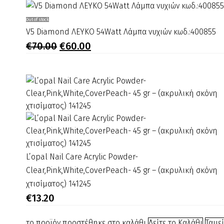
V5
Out of stock
Diamond
V5 Diamond ΛΕΥΚΟ 54Watt Λάμπα νυχιών κωδ.:400855
ΛΕΥΚΟ
Original
Η
€
70.00
€
60.00
price
τρέχουσα
54Watt
was:
τιμή
Λάμπα
€70.00.
είναι:
νυχιών
€60.00.
κωδ.:400855
L’opal
L’opal Nail Care Acrylic Powder-
Nail
Clear,Pink,White,CoverPeach- 45 gr – (ακρυλική σκόνη
Care
χτισίματος) 141245
Acrylic
€
13.20
Powder-
Clear,Pink,White,CoverPeach-
το προϊόν προστέθηκε στο καλάθι
Δείτε το Καλάθι
Ταμε