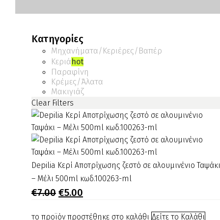
Κατηγορίες
Μηχανήματα/Κεριέρες/Βαπέρ
Κεριά
hot
Παραφίνη
Κρέμες/Άλατα
Μακιγιάζ
Clear Filters
Depilia
Depilia Κερί Αποτρίχωσης ζεστό σε αλουμινένιο Ταψάκ
Κερί
– Μέλι 500ml κωδ.100263-ml
Αποτρίχωσης
Original
Η
€
7.00
€
5.00
price
τρέχουσα
ζεστό
was:
τιμή
σε
το προϊόν προστέθηκε στο καλάθι
Δείτε το Καλάθι