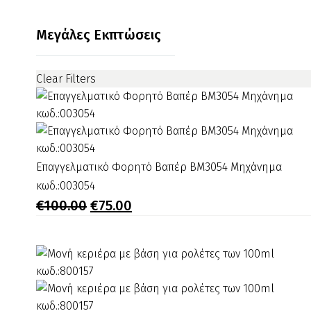
250
ML
Μεγάλες Εκπτώσεις
κωδ.:500325
Clear Filters
Επαγγελματικό
Επαγγελματικό Φορητό Βαπέρ BM3054 Μηχάνημα
Φορητό
κωδ.:003054
Βαπέρ
Original
Η
€
100.00
€
75.00
price
τρέχουσα
BM3054
was:
τιμή
Μηχάνημα
€100.00.
είναι:
κωδ.:003054
€75.00.