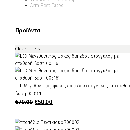
Arm Rest Tatoo
Προϊόντα
Clear Filters
LED
LED Μεγεθυντικός φακός δαπέδου στογγυλός με σταθε
Μεγεθυντικός
βάση 003161
φακός
Original
Η
€
70.00
€
50.00
price
τρέχουσα
δαπέδου
was:
τιμή
στογγυλός
€70.00.
είναι:
με
€50.00.
σταθερή