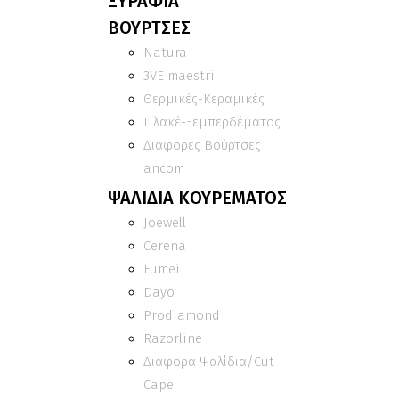
ΞΥΡΑΦΙΑ
ΒΟΥΡΤΣΕΣ
Natura
3VE maestri
Θερμικές-Κεραμικές
Πλακέ-Ξεμπερδέματος
Διάφορες Βούρτσες
ancom
ΨΑΛΙΔΙΑ ΚΟΥΡΕΜΑΤΟΣ
Joewell
Cerena
Fumei
Dayo
Prodiamond
Razorline
Διάφορα Ψαλίδια/Cut
Cape