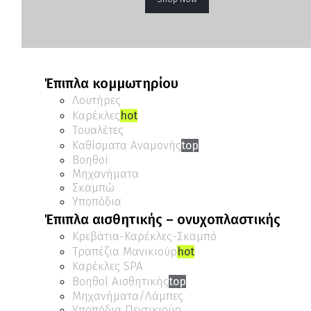
Έπιπλα κομμωτηρίου
Λουτήρες
Καρέκλες
hot
Τουαλέτες
Καθίσματα Αναμονής
top
Βοηθοί
Μηχανήματα
Σκαμπώ
Υποπόδια
Έπιπλα αισθητικής – ονυχοπλαστικής
Κρεβάτια-Καρέκλες-Σκαμπό
Τραπέζια Μανικιούρ
hot
Καρέκλες SPA
Βοηθοί Αισθητικής
top
Μηχανήματα/Λάμπες
Υποπόδια Πεντικιούρ