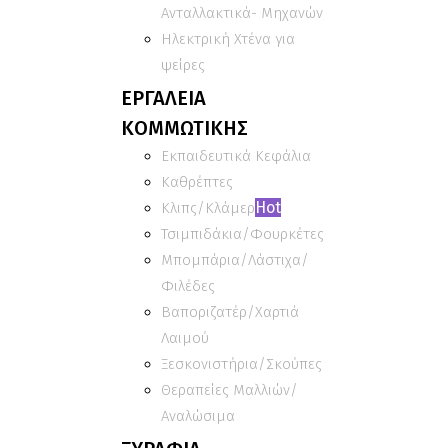
Ανταλλακτικά- Μηχανών
Ηλεκτρική Χτένα για
ψείρες
ΕΡΓΑΛΕΙΑ
ΚΟΜΜΩΤΙΚΗΣ
Εκπαιδευτικά Κεφάλια
Καθρέπτες
Hot
Κλιπς/Κλάμερ
Τσιμπιδάκια/Φουρκέτες
Μπομπάρια/Λάστιχα/
Φιλέδες
Βαποριζατέρ/Χαρτιά
Λαιμού
Ξεσκονιστήρια/Σκούπες
Θεραπείες Μαλλιών/
Αναλώσιμα