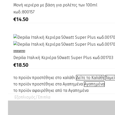
Μονή
Μονή κεριέρα με βάση για ρολέτες των 100ml
κεριέρα
κωδ.:800157
με
€
14.50
βάση
για
ρολέτες
των
100ml
Depilia
Out of stock
κωδ.:800157
Ιταλική
Depilia Ιταλική Κεριέρα 50watt Super Plus κωδ.001703
Κεριέρα
€
18.50
50watt
Super
το προϊόν προστέθηκε στο καλάθι
Δείτε το Καλάθι
Ταμε
Plus
το προϊόν προστέθηκε στα Αγαπημένα
Αγαπημένα
κωδ.001703
το προϊόν αφαιρέθηκε από τα Αγαπημένα
Εξοπλισμός/΄Επιπλα