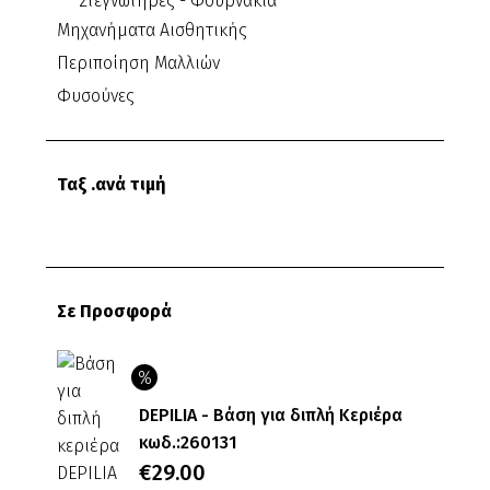
Στεγνωτήρες - Φουρνάκια
Μηχανήματα Αισθητικής
Περιποίηση Μαλλιών
Φυσούνες
Ταξ .ανά τιμή
Ελάχιστη
Μέγιστη
τιμή
τιμή
Σε Προσφορά
DEPILIA - Βάση για διπλή Κεριέρα
κωδ.:260131
Original
€
29.00